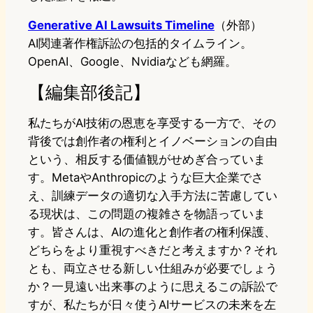
Generative AI Lawsuits Timeline
（外部）
AI関連著作権訴訟の包括的タイムライン。
OpenAI、Google、Nvidiaなども網羅。
【編集部後記】
私たちがAI技術の恩恵を享受する一方で、その
背後では創作者の権利とイノベーションの自由
という、相反する価値観がせめぎ合っていま
す。MetaやAnthropicのような巨大企業でさ
え、訓練データの適切な入手方法に苦慮してい
る現状は、この問題の複雑さを物語っていま
す。皆さんは、AIの進化と創作者の権利保護、
どちらをより重視すべきだと考えますか？それ
とも、両立させる新しい仕組みが必要でしょう
か？一見遠い出来事のように思えるこの訴訟で
すが、私たちが日々使うAIサービスの未来を左