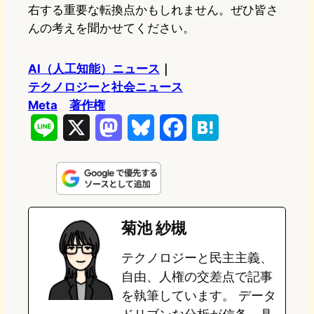
右する重要な転換点かもしれません。ぜひ皆さ
んの考えを聞かせてください。
AI（人工知能）ニュース
｜
テクノロジーと社会ニュース
Meta
著作権
L
X
M
B
F
H
i
a
l
a
a
n
s
u
c
t
e
t
e
e
e
菊池 紗槻
o
s
b
n
テクノロジーと民主主義、
d
k
o
a
自由、人権の交差点で記事
o
y
o
を執筆しています。 データ