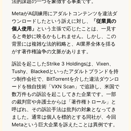
法的課題の一つを象徴する事案です。
MetaがAI訓練用にアダルトコンテンツを違法ダ
ウンロードしたという訴えに対し、
「従業員の
個人使用」
という主張で応じたことは、一見す
ると奇妙に映るかもしれません。しかし、この
背景には複雑な法的戦略と、AI業界全体を揺る
がす著作権論争の文脈があります。
訴訟を起こしたStrike 3 Holdingsは、Vixen、
Tushy、Blackedといったアダルトブランドを持
つ制作会社で、BitTorrentを介した違法ダウンロ
ードを独自技術「VXN Scan」で追跡し、米国で
数万件もの訴訟を起こしてきた企業です。一部
の裁判官や弁護士からは「著作権トロール」と
呼ばれ、その訴訟手法は批判の対象となってき
ました。通常は個人を標的とする同社が、今回
Metaという巨大企業を訴えたことは異例です。