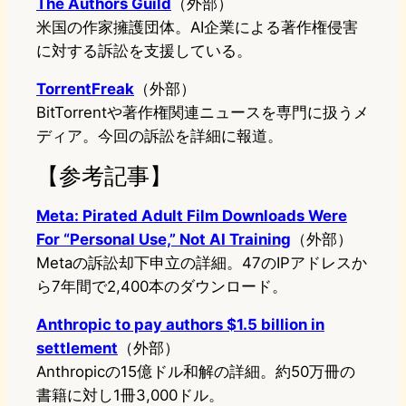
The Authors Guild
（外部）
米国の作家擁護団体。AI企業による著作権侵害
に対する訴訟を支援している。
TorrentFreak
（外部）
BitTorrentや著作権関連ニュースを専門に扱うメ
ディア。今回の訴訟を詳細に報道。
【参考記事】
Meta: Pirated Adult Film Downloads Were
For “Personal Use,” Not AI Training
（外部）
Metaの訴訟却下申立の詳細。47のIPアドレスか
ら7年間で2,400本のダウンロード。
Anthropic to pay authors $1.5 billion in
settlement
（外部）
Anthropicの15億ドル和解の詳細。約50万冊の
書籍に対し1冊3,000ドル。