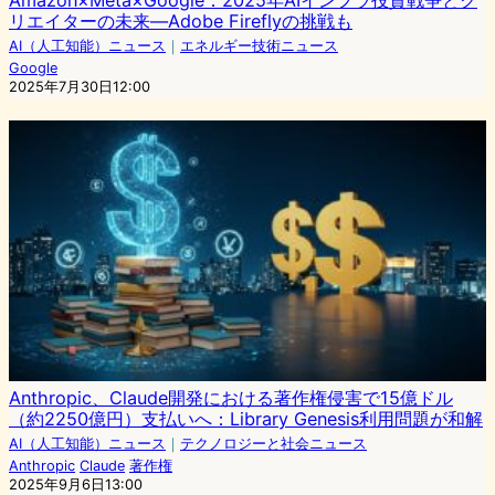
Amazon×Meta×Google：2025年AIインフラ投資戦争とク
リエイターの未来—Adobe Fireflyの挑戦も
AI（人工知能）ニュース
｜
エネルギー技術ニュース
Google
2025年7月30日12:00
Anthropic、Claude開発における著作権侵害で15億ドル
（約2250億円）支払いへ：Library Genesis利用問題が和解
AI（人工知能）ニュース
｜
テクノロジーと社会ニュース
Anthropic
Claude
著作権
2025年9月6日13:00