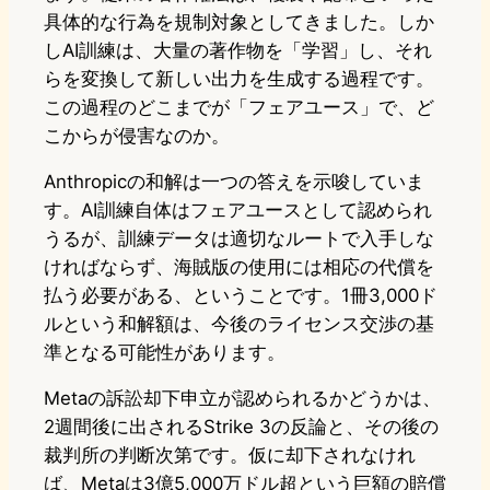
具体的な行為を規制対象としてきました。しか
しAI訓練は、大量の著作物を「学習」し、それ
らを変換して新しい出力を生成する過程です。
この過程のどこまでが「フェアユース」で、ど
こからが侵害なのか。
Anthropicの和解は一つの答えを示唆していま
す。AI訓練自体はフェアユースとして認められ
うるが、訓練データは適切なルートで入手しな
ければならず、海賊版の使用には相応の代償を
払う必要がある、ということです。1冊3,000ド
ルという和解額は、今後のライセンス交渉の基
準となる可能性があります。
Metaの訴訟却下申立が認められるかどうかは、
2週間後に出されるStrike 3の反論と、その後の
裁判所の判断次第です。仮に却下されなけれ
ば、Metaは3億5,000万ドル超という巨額の賠償