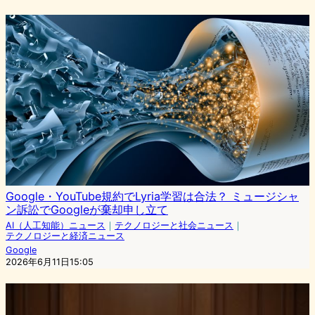
Google・YouTube規約でLyria学習は合法？ ミュージシャ
ン訴訟でGoogleが棄却申し立て
AI（人工知能）ニュース
｜
テクノロジーと社会ニュース
｜
テクノロジーと経済ニュース
Google
2026年6月11日15:05