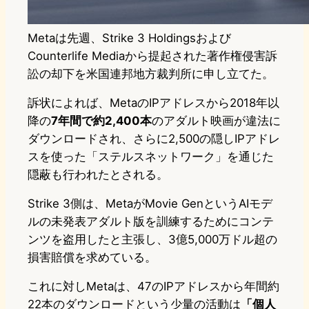
Metaは先週、Strike 3 Holdingsおよび
Counterlife Mediaから提起された著作権侵害訴
訟の却下を米国連邦地方裁判所に申し立てた。
訴状によれば、MetaのIPアドレスから2018年以
降の
7年間で約2,400本
のアダルト映画が違法に
ダウンロードされ、さらに2,500の隠しIPアドレ
スを使った「ステルスネットワーク」を通じた
隠蔽も行われたとされる。
Strike 3側は、MetaがMovie GenというAIモデ
ルの未発表アダルト版を訓練するためにコンテ
ンツを盗用したと主張し、3億5,000万ドル超の
損害賠償を求めている。
これに対しMetaは、47のIPアドレスから年間約
22本のダウンロードという少量の活動は
「個人