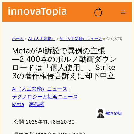
ホーム
»
AI（人工知能）
»
AI（人工知能）ニュース
»
個別投稿
MetaがAI訴訟で異例の主張
―2,400本のポルノ動画ダウン
ロードは「個人使用」、Strike
3の著作権侵害訴えに却下申立
AI（人工知能）ニュース
｜
テクノロジーと社会ニュース
Meta
著作権
菊池 紗槻
[公開]
2025年11月8日20:30