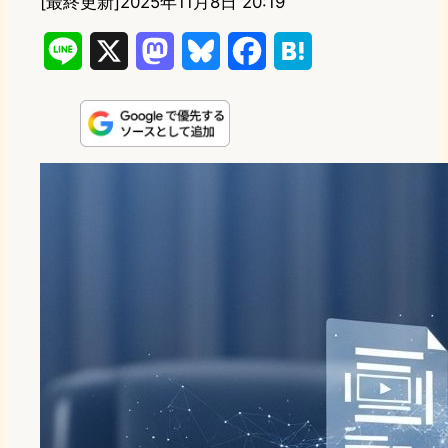
[最終更新]
2025年11月8日 20:19
L
X
M
B
F
H
i
a
l
a
a
n
s
u
c
t
e
t
e
e
e
o
s
b
n
d
k
o
a
o
y
o
n
k