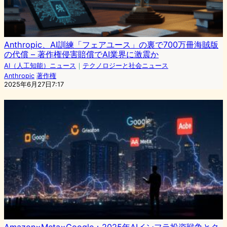
Anthropic、AI訓練「フェアユース」の裏で700万冊海賊版
の代償 – 著作権侵害賠償でAI業界に激震か
AI（人工知能）ニュース
｜
テクノロジーと社会ニュース
Anthropic
著作権
2025年6月27日7:17