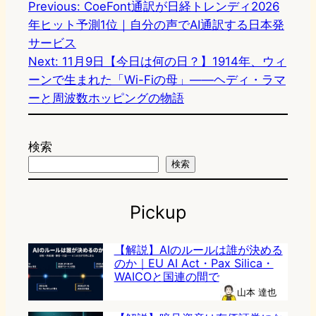
Previous:
CoeFont通訳が日経トレンディ2026
年ヒット予測1位｜自分の声でAI通訳する日本発
サービス
Next:
11月9日【今日は何の日？】1914年、ウィ
ーンで生まれた「Wi-Fiの母」——ヘディ・ラマ
ーと周波数ホッピングの物語
検索
検索
Pickup
【解説】AIのルールは誰が決める
のか｜EU AI Act・Pax Silica・
WAICOと国連の間で
山本 達也