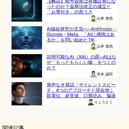
【解説】暗号資産は有価証券にな
ったのか？金商法改正の成立と
「お墨付き」の危うさ
山本 達也
AI福祉研究が主流へ─Anthropic・
Google・Meta、「AIに感情はあ
るか」を問い始めた1年
山本 達也
説明可能なAI（XAI）の罠─AIはな
ぜ「もっともらしい嘘」をつくの
か？
寺本 誠司
発声なき発話「サイレントスピー
チ」4つのアプローチと現在地｜
筋電位、超音波、口唇読み、脳波
りょうとく
関連記事