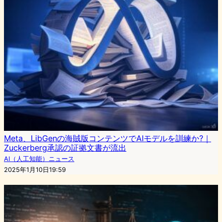
Meta、LibGenの海賊版コンテンツでAIモデルを訓練か?｜
Zuckerberg承認の証拠文書が流出
AI（人工知能）ニュース
2025年1月10日19:59