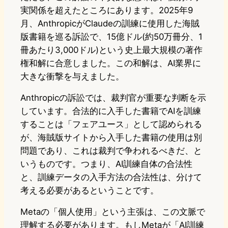
実関係を超えたところにあります。2025年9
月、AnthropicがClaudeの訓練に使用した海賊
版書籍を巡る訴訟で、15億ドル(約50万冊分、1
冊あたり3,000ドル)という史上最大規模の著作
権和解に合意しました。この和解は、AI業界に
大きな衝撃を与えました。
Anthropicの訴訟では、裁判官が重要な判断を示
しています。合法的に入手した書籍でAIを訓練
することは「フェアユース」として認められる
が、海賊版サイトから入手した書籍の使用は別
問題であり、これは裁判で争われるべきだ、と
いうものです。つまり、AI訓練自体の合法性
と、訓練データの入手方法の合法性は、分けて
考える必要があるということです。
Metaの「個人使用」という主張は、この文脈で
理解する必要があります。もしMetaが「AI訓練