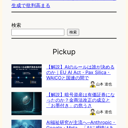
生成で批判高まる
検索
検索
Pickup
【解説】AIのルールは誰が決める
のか｜EU AI Act・Pax Silica・
WAICOと国連の間で
山本 達也
【解説】暗号資産は有価証券にな
ったのか？金商法改正の成立と
「お墨付き」の危うさ
山本 達也
AI福祉研究が主流へ─Anthropic・
Google・Meta、「AIに感情はあ