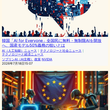
韓国「AI for Everyone」全国民に無料・無制限AIを開放
へ、国産モデル50%義務の狙いとは
AI（人工知能）ニュース
｜
テクノロジーと社会ニュース
｜
テクノロジーと経済ニュース
ソブリンAI（AI主権）
政策
NVIDIA
2026年7月18日15:07