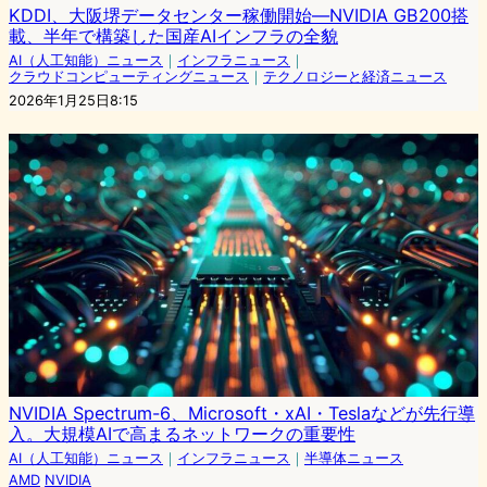
KDDI、大阪堺データセンター稼働開始—NVIDIA GB200搭
載、半年で構築した国産AIインフラの全貌
AI（人工知能）ニュース
｜
インフラニュース
｜
クラウドコンピューティングニュース
｜
テクノロジーと経済ニュース
2026年1月25日8:15
NVIDIA Spectrum-6、Microsoft・xAI・Teslaなどが先行導
入。大規模AIで高まるネットワークの重要性
AI（人工知能）ニュース
｜
インフラニュース
｜
半導体ニュース
AMD
NVIDIA