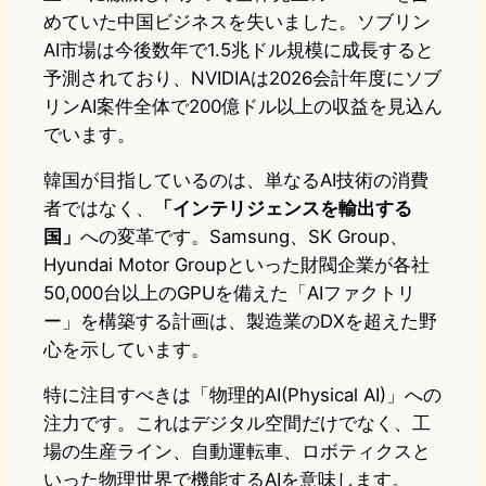
めていた中国ビジネスを失いました。ソブリン
AI市場は今後数年で1.5兆ドル規模に成長すると
予測されており、NVIDIAは2026会計年度にソブ
リンAI案件全体で200億ドル以上の収益を見込ん
でいます。
韓国が目指しているのは、単なるAI技術の消費
者ではなく、
「インテリジェンスを輸出する
国」
への変革です。Samsung、SK Group、
Hyundai Motor Groupといった財閥企業が各社
50,000台以上のGPUを備えた「AIファクトリ
ー」を構築する計画は、製造業のDXを超えた野
心を示しています。
特に注目すべきは「物理的AI(Physical AI)」への
注力です。これはデジタル空間だけでなく、工
場の生産ライン、自動運転車、ロボティクスと
いった物理世界で機能するAIを意味します。