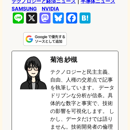
テクノロジーと経済ニュース
｜
半導体ニュース
SAMSUNG
NVIDIA
L
X
M
B
F
H
i
a
l
a
a
n
s
u
c
t
e
t
e
e
e
菊池 紗槻
o
s
b
n
テクノロジーと民主主義、
d
k
o
a
自由、人権の交差点で記事
o
y
o
を執筆しています。 データ
ドリブンな分析が信条。具
n
k
体的な数字と事実で、技術
の影響を可視化します。 し
かし、データだけでは語り
ません。技術開発者の倫理