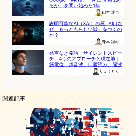
るか」を問い始めた1年
山本 達也
説明可能なAI（XAI）の罠─AIはな
ぜ「もっともらしい嘘」をつくの
か？
寺本 誠司
発声なき発話「サイレントスピー
チ」4つのアプローチと現在地｜
筋電位、超音波、口唇読み、脳波
りょうとく
関連記事