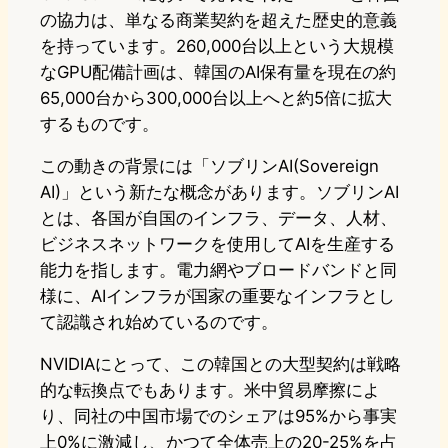
の協力は、単なる商業契約を超えた歴史的意義
を持っています。260,000台以上という大規模
なGPU配備計画は、韓国のAI保有量を現在の約
65,000台から300,000台以上へと約5倍に拡大
するものです。
この動きの背景には「ソブリンAI(Sovereign
AI)」という新たな概念があります。ソブリンAI
とは、各国が自国のインフラ、データ、人材、
ビジネスネットワークを使用してAIを生産する
能力を指します。電力網やブロードバンドと同
様に、AIインフラが国家の重要なインフラとし
て認識され始めているのです。
NVIDIAにとって、この韓国との大型契約は戦略
的な転換点でもあります。米中貿易摩擦によ
り、同社の中国市場でのシェアは95%から事実
上0%に激減し、かつて全体売上の20-25%を占