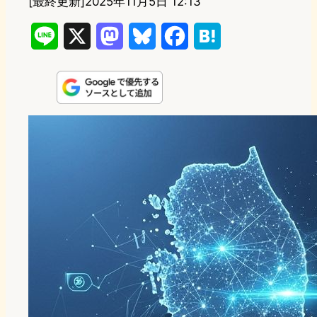
[最終更新]
2025年11月5日 12:13
L
X
M
B
F
H
i
a
l
a
a
n
s
u
c
t
e
t
e
e
e
o
s
b
n
d
k
o
a
o
y
o
n
k