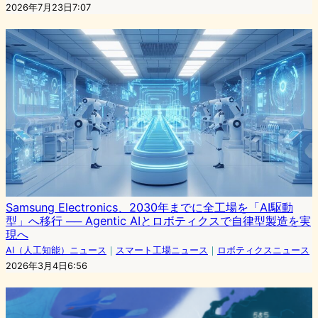
2026年7月23日7:07
Samsung Electronics、2030年までに全工場を「AI駆動
型」へ移行 ── Agentic AIとロボティクスで自律型製造を実
現へ
AI（人工知能）ニュース
｜
スマート工場ニュース
｜
ロボティクスニュース
2026年3月4日6:56