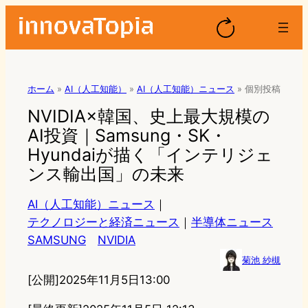
ホーム
»
AI（人工知能）
»
AI（人工知能）ニュース
»
個別投稿
NVIDIA×韓国、史上最大規模の
AI投資｜Samsung・SK・
Hyundaiが描く「インテリジェ
ンス輸出国」の未来
AI（人工知能）ニュース
｜
テクノロジーと経済ニュース
｜
半導体ニュース
SAMSUNG
NVIDIA
菊池 紗槻
[公開]
2025年11月5日13:00