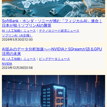
SoftBank・ホンダ・ソニーが挑む「フィジカルAI」連合｜
日本が狙うソブリンAIの勝算
AI（人工知能）ニュース
｜
テクノロジーと経済ニュース
ソブリンAI（AI主権）
2026年5月30日12:00
AI並みのデータ分析加速へ―NVIDIAとSQreamが語るGPU
活用の未来
AI（人工知能）ニュース
｜
ビッグデータニュース
NVIDIA
2023年12月28日0:58