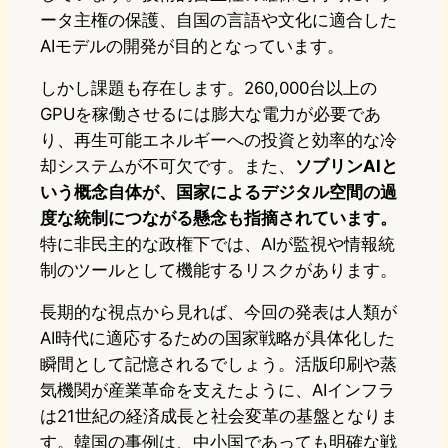
ータ主権の保護、自国の言語や文化に適合した
AIモデルの開発が目的となっています。
しかし課題も存在します。260,000台以上の
GPUを稼働させるには膨大な電力が必要であ
り、再生可能エネルギーへの投資と効率的な冷
却システムが不可欠です。また、
ソブリンAIと
いう概念自体が、国家によるデジタル空間の過
度な統制につながる懸念も指摘されています。
特に非民主的な政権下では、AIが監視や情報統
制のツールとして機能するリスクがあります。
長期的な視点から見れば、今回の発表は人類が
AI時代に適応するための国家戦略が具体化した
瞬間として記憶されるでしょう。活版印刷や蒸
気機関が産業革命を支えたように、AIインフラ
は21世紀の経済成長と社会変革の基盤となりま
す。韓国の事例は、中小国であっても明確な戦