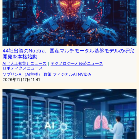
44社出資のNoetra、国産マルチモーダル基盤モデルの研究
開発を本格始動
AI（人工知能）ニュース
｜
テクノロジーと経済ニュース
｜
ロボティクスニュース
ソブリンAI（AI主権）
政策
フィジカルAI
NVIDIA
2026年7月17日11:41