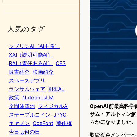
人気のタグ
ソブリンAI（AI主権）
XAI（説明可能AI）
RAI（責任あるAI）
CES
良書紹介
映画紹介
スペースデブリ
ランサムウェア
XREAL
政策
NotebookLM
OpenAI前最高科
全固体電池
フィジカルAI
サム・アルトマン
解
ステーブルコイン
JPYC
らかになりました。
キヤノン
CoeFont
著作権
今日は何の日
取締役会メンバーヘレ