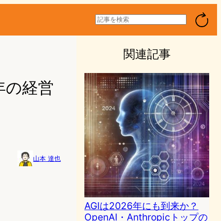
検
索
関連記事
3年の経営
山本 達也
AGIは2026年にも到来か？
OpenAI・Anthropicトップの