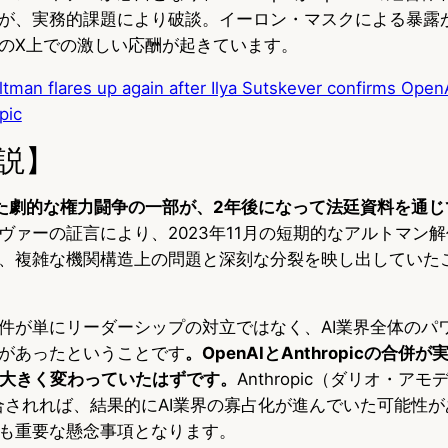
が、実務的課題により破談。イーロン・マスクによる暴露
のX上での激しい応酬が起きています。
tman flares up again after Ilya Sutskever confirms OpenA
pic
説】
起きた劇的な権力闘争の一部が、2年後になって法廷資料を通
ヴァーの証言により、2023年11月の短期的なアルトマン
、複雑な機関構造上の問題と深刻な分裂を映し出していた
件が単にリーダーシップの対立ではなく、AI業界全体のパ
があったということです
。OpenAIとAnthropicの合
が大きく変わっていたはずです。
Anthropic（ダリオ・ア
が統合されれば、結果的にAI業界の寡占化が進んでいた可能性
も重要な懸念事項となります。