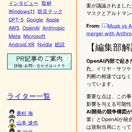
インタビュー
取材
案が議論されました
Windows11
防災テック
マスクとアルトマン
GPT-5
Google
Apple
From:
Musk vs Al
AWS
OpenAI
Anthropic
merger with Anthro
Meta
Microsoft
Android XR
Nvidia
総説
【編集部解
OpenAI内部で
た
。イリヤ・サツケ
判断の相違ではなく
っています。
ライター一覧
重要な点は、この事
影響を与える可能性
AI開発の競争構図
乗杉 海
業）とOpenAI
山本 達也
は規制当局にとって