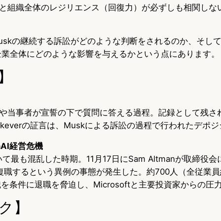
と組織全体のレジリエンス（回復力）が必ずしも相関しな
uskの継続する訴訟がどのような判断をされるのか、そし
AI企業全体にどのような影響を与えるかという点にあります。
】
や当事者が宣誓の下で質問に答える過程。記録として残さ
skeverの証言は、Muskによる訴訟の過程で行われたデポ
nAI経営危機
いて最も混乱した時期。11月17日にSam Altmanが取締役
復職するという異例の事態が発生した。約700人（全従業員
復職を条件に退職を脅迫し、Microsoftと主要投資家からの
ク】