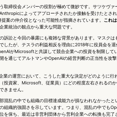
う取締役会メンバーの役割が極めて微妙です。サツケヴァ
がAnthropicによってアプローチされたか接触を受けたと
との合併提案の仲介役となった可能性が指摘されています。
これは
企業統治の観点から重大な問題です。
の訴訟と今回の暴露にも複雑な背景があります。マスクはもと
でしたが、テスラの利益相反を理由に2018年に役員会を
enAIがMicrosoftと共謀して競合企業への投資を制限し
開を通じてアルトマンやOpenAIの経営判断の正当性を攻
I企業の運営において、こうした重大な決定がどのように行
投資家、Microsoft、従業員）にどの程度左右されるのか
できません。
部混乱の中でも組織の目標達成能力が損なわれなかったとい
の組織的強固さを示しています。つまり、混乱の中でもOpe
位を保ち、最近は非営利団体から営利企業への転換も完了