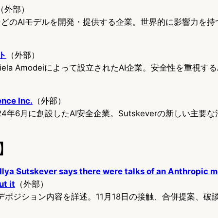
（外部）
T-4などのAIモデルを開発・提供する企業。世界的に影響力を持
イト
（外部）
とDaniela Amodeiによって設立されたAI企業。安全性を重視
ence Inc.
（外部）
erが2024年6月に創設したAI安全企業。Sutskeverの新しい主
】
lya Sutskever says there were talks of an Anthropic m
t it
（外部）
正確なデポジション内容を詳述。11月18日の接触、合併提案、