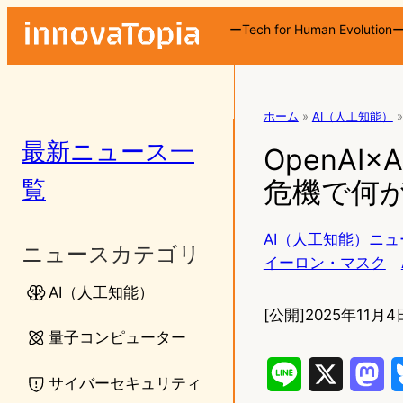
ーTech for Human Evolution
ホーム
»
AI（人工知能）
»
最新ニュース一
OpenAI
覧
危機で何
AI（人工知能）ニュ
ニュースカテゴリ
イーロン・マスク
AI（人工知能）
[公開]
2025年11月4日
量子コンピューター
L
X
M
サイバーセキュリティ