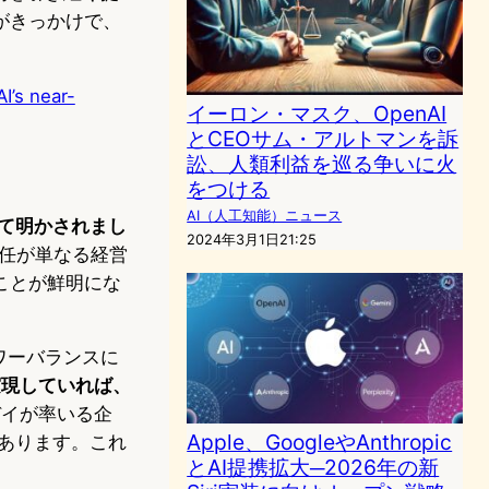
がきっかけで、
I’s near-
イーロン・マスク、OpenAI
とCEOサム・アルトマンを訴
訟、人類利益を巡る争いに火
をつける
AI（人工知能）ニュース
じて明かされまし
2024年3月1日21:25
解任が単なる経営
ことが鮮明にな
ワーバランスに
併が実現していれば、
モデイが率いる企
Apple、GoogleやAnthropic
があります。これ
とAI提携拡大─2026年の新