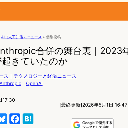
ー
AI（人工知能）ニュース
»
個別投稿
×Anthropic合併の舞台裏｜202
が起きていたのか
ース
｜
テクノロジーと経済ニュース
Anthropic
OpenAI
17:30
[最終更新]
2026年5月1日 16:47
B
F
H