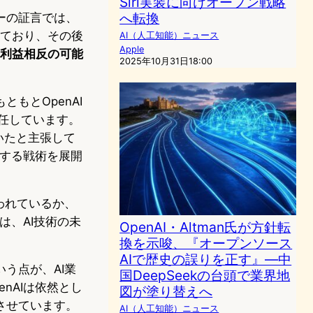
Siri実装に向けオープン戦略
へ転換
ーの証言では、
されており、その後
AI（人工知能）ニュース
Apple
利益相反の可能
2025年10月31日18:00
もとOpenAI
退任しています。
ていたと主張して
撃する戦術を展開
われているか、
は、AI技術の未
OpenAI・Altman氏が方針転
換を示唆、『オープンソース
AIで歴史の誤りを正す』―中
う点が、AI業
国DeepSeekの台頭で業界地
nAIは依然とし
図が塗り替えへ
させています。
AI（人工知能）ニュース