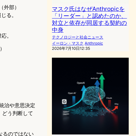
（外部）
マスク氏はなぜAnthropicを
報じる。
「リーダー」と認めたのか、
対立と依存が同居する契約の
中身
対応。
テクノロジーと社会ニュース
イーロン・マスク
Anthropic
）
2026年7月10日12:35
業統治や意思決定
、どう判断して
なるのではない