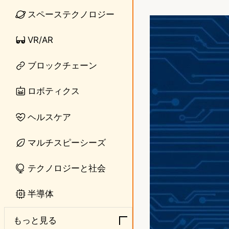
i
a
スペーステクノロジー
n
s
VR/AR
e
t
o
ブロックチェーン
d
ロボティクス
o
ヘルスケア
n
マルチスピーシーズ
テクノロジーと社会
半導体
もっと見る