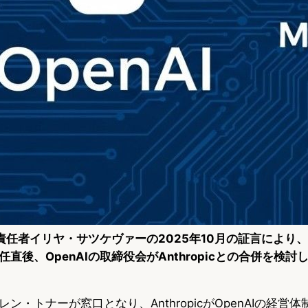
学責任者イリヤ・サツケヴァーの2025年10月の証言により、2
任直後、OpenAIの取締役会がAnthropicとの合併を検
ン・トナーが窓口となり、AnthropicがOpenAIの経営