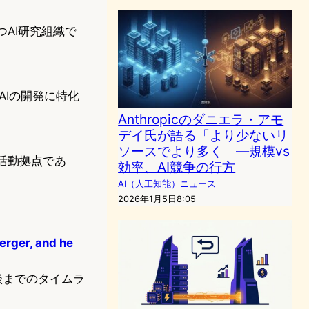
つAI研究組織で
するAIの開発に特化
Anthropicのダニエラ・アモ
デイ氏が語る「より少ないリ
ソースでより多く」—規模vs
要な活動拠点であ
効率、AI競争の行方
AI（人工知能）ニュース
2026年1月5日8:05
erger, and he
破談までのタイムラ