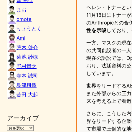
森 祐佳
ヘレン・トナーとい
まお
11月18日にトナー
omote
のAnthropic
りょうとく
性を示唆
しており、
Ami
一方、マスクの現在
荒木 啓介
の共同創設者の一人
菊池 紗槻
現在の訴訟では、Op
おり、法廷資料の公
野村貴之
しています。
寺本 誠司
島津耕造
世界をリードするA
また外部からの圧力（
苦田 大起
来を考える上で看過
さらに、こうした内
アーカイブ
界をリードする企業
て市場で圧倒的な地