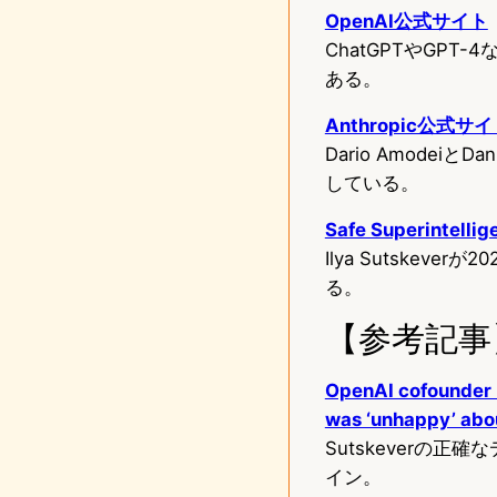
OpenAI公式サイト
ChatGPTやGP
ある。
Anthropic公式サ
Dario Amodei
している。
Safe Superintellig
Ilya Sutskev
る。
【参考記事
OpenAI cofounder I
was ‘unhappy’ abou
Sutskeverの
イン。