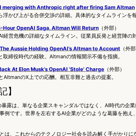
 merging with Anthropic right after firing Sam Altman
証言から浮かび上がる合併交渉の詳細。具体的なタイムラインを
6-Hour OpenAI Saga, Altman Will Return
（外部）
penAI経営危機の詳細なタイムライン。従業員反発と経営陣の
 The Aussie Holding OpenAI’s Altman to Account
（外部
の経歴と取締役時代の経験。Altmanの情報開示不備を指摘。
ack At Elon Musk’s OpenAI ‘Stole’ Charge
（外部）
skとAltmanのX上での応酬。相互非難と過去の提案。
記】
分裂の暴露は、単なる企業スキャンダルではなく、AI時代の企
事例です。世界を左右するAI企業がどのような葛藤を抱え
とは、これからのテクノロジー社会を読み解く手がかりに