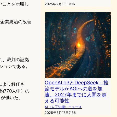
いことを示唆し
2025年2月1日17:16
て企業統治の改善
れ、裁判の証拠
ジションである。
OpenAI o3とDeepSeek：推
会により解任さ
論モデルがAGIへの道を加
約770人中）の
速、2027年までに人間を超
圧力が働いた。
える可能性
AI（人工知能）ニュース
2025年3月17日7:36