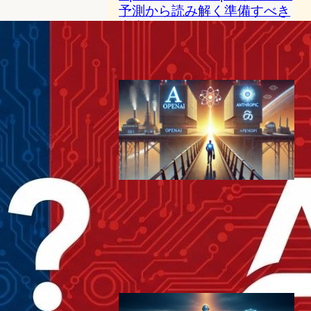
予測から読み解く準備すべき
未来
AI（人工知能）ニュース
2024年11月11日8:06
OpenAI共同創業者が
Anthropicへ移籍 – AI安全性
研究の新展開と業界の人材流
動
AI（人工知能）ニュース
2024年8月6日19:03