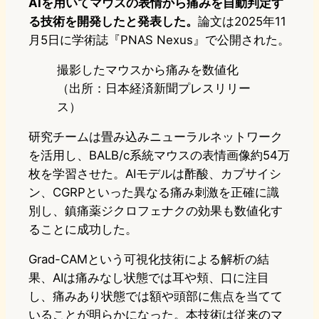
AIを用いてマウスの表情から痛みを自動判定す
る技術を開発したと発表した。
論文は2025年11
月5日に学術誌『PNAS Nexus』で公開された。
撮影したマウスから痛みを数値化
（出所：日本経済新聞プレスリリー
ス）
研究チームは畳み込みニューラルネットワーク
を活用し、BALB/c系統マウスの表情画像約54万
枚を学習させた。AIモデルは酢酸、カプサイシ
ン、CGRPといった異なる痛み刺激を正確に識
別し、鎮痛薬ジクロフェナクの効果も数値化す
ることに成功した。
Grad-CAMという可視化技術による解析の結
果、AIは痛みなし状態では耳や頬、口に注目
し、痛みあり状態では額や頭部に焦点を当てて
いることが明らかになった。本技術は従来のマ