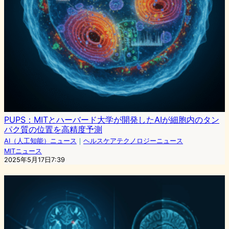
PUPS：MITとハーバード大学が開発したAIが細胞内のタン
パク質の位置を高精度予測
AI（人工知能）ニュース
｜
ヘルスケアテクノロジーニュース
MITニュース
2025年5月17日7:39