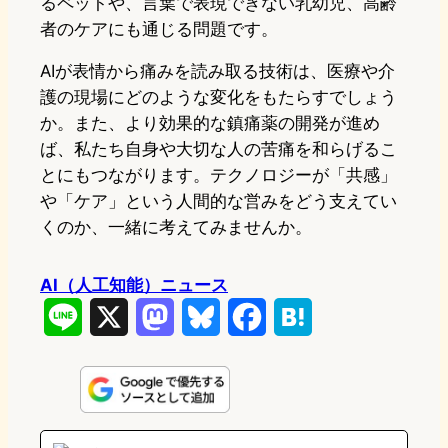
るペットや、言葉で表現できない乳幼児、高齢
者のケアにも通じる問題です。
AIが表情から痛みを読み取る技術は、医療や介
護の現場にどのような変化をもたらすでしょう
か。また、より効果的な鎮痛薬の開発が進め
ば、私たち自身や大切な人の苦痛を和らげるこ
とにもつながります。テクノロジーが「共感」
や「ケア」という人間的な営みをどう支えてい
くのか、一緒に考えてみませんか。
AI（人工知能）ニュース
L
X
M
B
F
H
i
a
l
a
a
n
s
u
c
t
e
t
e
e
e