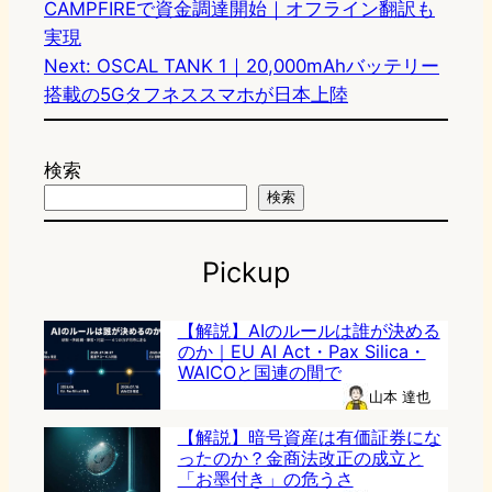
CAMPFIREで資金調達開始｜オフライン翻訳も
実現
Next:
OSCAL TANK 1｜20,000mAhバッテリー
搭載の5Gタフネススマホが日本上陸
検索
検索
Pickup
【解説】AIのルールは誰が決める
のか｜EU AI Act・Pax Silica・
WAICOと国連の間で
山本 達也
【解説】暗号資産は有価証券にな
ったのか？金商法改正の成立と
「お墨付き」の危うさ