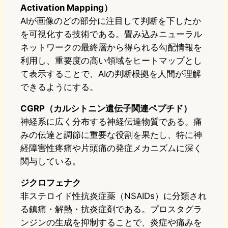
Activation Mapping）
AIが画像のどの部分に注目して判断を下したか
を可視化する技術である。畳み込みニューラル
ネットワークの最終層から得られる勾配情報を
利用し、重要度の高い領域をヒートマップとし
て表示することで、AIの判断根拠を人間が理解
できるようにする。
CGRP（カルシトニン遺伝子関連ペプチド）
神経系に広く分布する神経伝達物質である。痛
みの伝達と調節に重要な役割を果たし、特に神
経障害性疼痛や片頭痛の発症メカニズムに深く
関与している。
ジクロフェナク
非ステロイド性抗炎症薬（NSAIDs）に分類され
る鎮痛・解熱・抗炎症剤である。プロスタグラ
ンジンの生成を抑制することで、炎症や痛みを