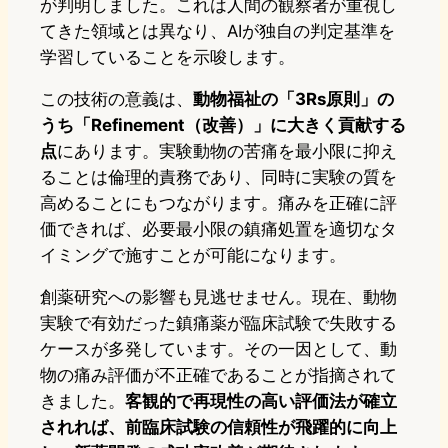
が判明しました。これは人間の観察者が重視し
てきた領域とは異なり、AIが独自の判定基準を
学習していることを示唆します。
この技術の意義は、
動物福祉の「3Rs原則」の
うち「Refinement（改善）」に大きく貢献する
点
にあります。実験動物の苦痛を最小限に抑え
ることは倫理的責務であり、同時に実験の質を
高めることにもつながります。痛みを正確に評
価できれば、必要最小限の鎮痛処置を適切なタ
イミングで施すことが可能になります。
創薬研究への影響も見逃せません。現在、動物
実験で有効だった鎮痛薬が臨床試験で失敗する
ケースが多発しています。その一因として、動
物の痛み評価が不正確であることが指摘されて
きました。
客観的で再現性の高い評価法が確立
されれば、前臨床試験の信頼性が飛躍的に向上