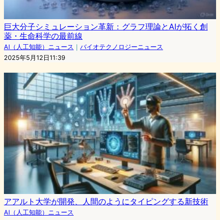
巨大分子シミュレーション革新：グラフ理論とAIが拓く創
薬・生命科学の最前線
AI（人工知能）ニュース
｜
バイオテクノロジーニュース
2025年5月12日11:39
アアルト大学が開発、人間のようにタイピングする新技術
AI（人工知能）ニュース