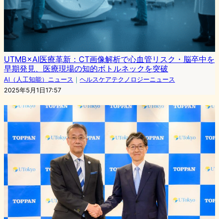
UTMB×AI医療革新：CT画像解析で心血管リスク・脳卒中を
早期発見、医療現場の知的ボトルネックを突破
AI（人工知能）ニュース
｜
ヘルスケアテクノロジーニュース
2025年5月1日17:57