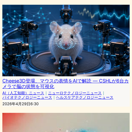
Cheese3D登場、マウスの表情をAIで解読 — CSHLが6台カ
メラで脳の状態を可視化
AI（人工知能）ニュース
｜
ニューロテクノロジーニュース
｜
バイオテクノロジーニュース
｜
ヘルスケアテクノロジーニュース
2026年4月29日6:30