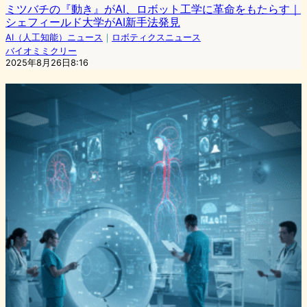
ミツバチの『動き』がAI、ロボット工学に革命をもたらす｜
シェフィールド大学がAI新手法発見
AI（人工知能）ニュース
｜
ロボティクスニュース
バイオミミクリー
2025年8月26日8:16