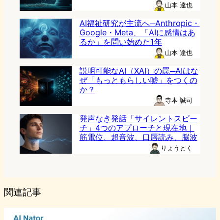
山本 達也
AI福祉研究が主流へ─Anthropic・
Google・Meta、「AIに感情はあ
るか」を問い始めた1年
山本 達也
説明可能なAI（XAI）の罠─AIはな
ぜ「もっともらしい嘘」をつくの
か？
寺本 誠司
発声なき発話「サイレントスピー
チ」4つのアプローチと現在地｜
筋電位、超音波、口唇読み、脳波
りょうとく
関連記事