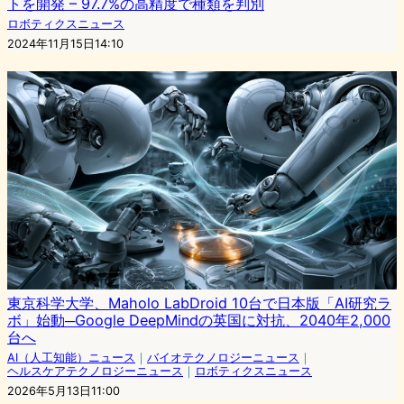
トを開発 – 97.7%の高精度で種類を判別
ロボティクスニュース
2024年11月15日14:10
東京科学大学、Maholo LabDroid 10台で日本版「AI研究ラ
ボ」始動─Google DeepMindの英国に対抗、2040年2,000
台へ
AI（人工知能）ニュース
｜
バイオテクノロジーニュース
｜
ヘルスケアテクノロジーニュース
｜
ロボティクスニュース
2026年5月13日11:00