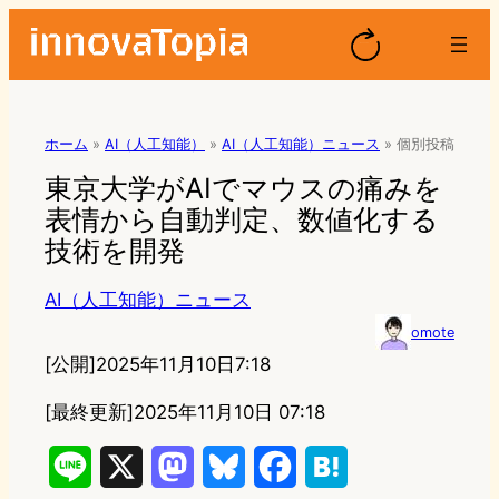
ホーム
»
AI（人工知能）
»
AI（人工知能）ニュース
»
個別投稿
東京大学がAIでマウスの痛みを
表情から自動判定、数値化する
技術を開発
AI（人工知能）ニュース
omote
[公開]
2025年11月10日7:18
[最終更新]
2025年11月10日 07:18
L
X
M
B
F
H