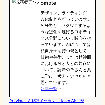
omote
o
s
b
n
デザイン、ライティング、
d
k
o
a
Web制作を行っています。
o
y
o
AI分野と、ワクワクするよ
うな進化を遂げるロボティ
n
k
クス分野について関心を持
っています。AIについては
私自身子を持つ親として、
技術や芸術、または精神面
におけるAIと人との共存に
ついて、読者の皆さんと共
に学び、考えていけたらと
思っています。
記事一覧
Previous:
AI翻訳イヤホン「Heara Air」が