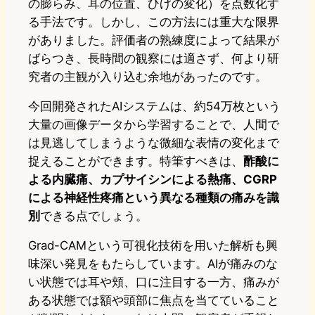
の膨らみ、耳の位置、ひげの変化）を点数化す
る手法です。しかし、この方法には重大な限界
がありました。評価者の熟練度によって結果が
ばらつき、長時間の観察には適さず、何より研
究者の主観が入り込む余地があったのです。
今回開発されたAIシステムは、約54万枚という
大量の画像データから学習することで、人間で
は見逃してしまうような微細な表情の変化まで
捉えることができます。特筆すべきは、
酢酸に
よる内臓痛、カプサイシンによる熱痛、CGRP
による神経性疼痛という異なる種類の痛みを識
別
できる点でしょう。
Grad-CAMという可視化技術を用いた解析も興
味深い発見をもたらしています。AIが痛みのな
い状態では耳や頬、口に注目する一方、痛みが
ある状態では額や頭部に焦点を当てていること