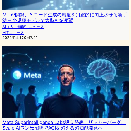
MITが開発、AIコード生成の精度を飛躍的に向上させる新手
法 – 小規模モデルで大型AIを凌駕
AI（人工知能）ニュース
MITニュース
2025年4月20日7:51
Meta Superintelligence Labs設立発表｜ザッカーバーグ、
Scale AIワン氏招聘でAGIを超える超知能開発へ