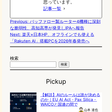
思っています。
記事一覧
Previous:
バッファロー製ルーター4機種に深刻
な脆弱性、高知高専が発見しIPAへ報告
Next:
楽天×日本HP、オフラインでも使える
「Rakuten AI」搭載PCを2026年春発売へ
検索
検索
Pickup
【解説】AIのルールは誰が決める
のか｜EU AI Act・Pax Silica・
WAICOと国連の間で
山本 達也