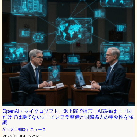
OpenAI・マイクロソフト、米上院で提言：AI覇権は『一国
だけでは勝てない』- インフラ整備と国際協力の重要性を強
調
AI（人工知能）ニュース
2025年5月9日22:14