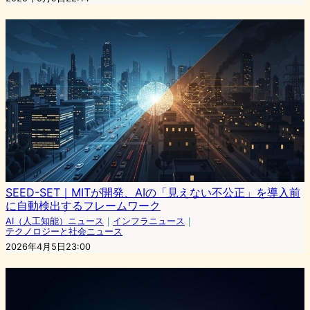
SEED-SET｜MITが開発、AIの「見えない不公正」を導入前
に自動検出するフレームワーク
AI（人工知能）ニュース
｜
インフラニュース
｜
テクノロジーと社会ニュース
2026年4月5日23:00