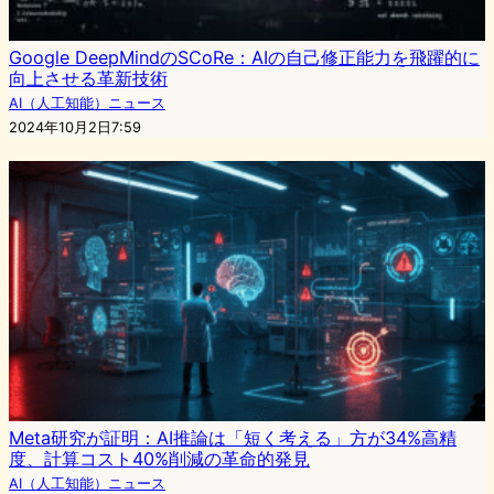
Google DeepMindのSCoRe：AIの自己修正能力を飛躍的に
向上させる革新技術
AI（人工知能）ニュース
2024年10月2日7:59
Meta研究が証明：AI推論は「短く考える」方が34%高精
度、計算コスト40%削減の革命的発見
AI（人工知能）ニュース