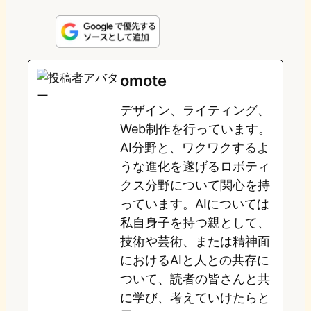
i
a
l
a
a
n
s
u
c
t
e
t
e
e
e
omote
o
s
b
n
デザイン、ライティング、
d
k
o
a
Web制作を行っています。
o
y
o
AI分野と、ワクワクするよ
うな進化を遂げるロボティ
n
k
クス分野について関心を持
っています。AIについては
私自身子を持つ親として、
技術や芸術、または精神面
におけるAIと人との共存に
ついて、読者の皆さんと共
に学び、考えていけたらと