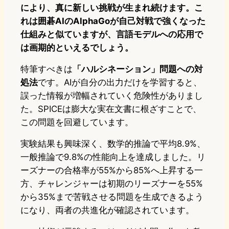
により、真に新しい挑戦が生まれ続けます。こ
れは囲碁AIのAlphaGoが自己対戦で強くなった
仕組みと似ていますが、言語モデルへの応用で
は画期的といえるでしょう。
特筆すべきは
「ハルシネーション」問題への対
処法
です。AIが自分の出力だけを学習すると、
誤った情報が増幅されていく危険性がありまし
た。SPICEは膨大な実在文書に根ざすことで、
この問題を回避しています。
実験結果も興味深く、数学的推論で平均8.9%、
一般推論で9.8%の性能向上を達成しました。リ
ーズナーの合格率が55%から85%へ上昇する一
方、チャレンジャーは初期のリーズナーを55%
から35%まで苦戦させる問題を生成できるよう
になり、両者の共進化が確認されています。