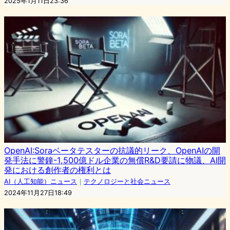
2025年1月11日23:36
OpenAI:Soraベータテスターの抗議的リーク、OpenAIの開
発手法に警鐘-1,500億ドル企業の無償R&D要請に物議、AI開
発における創作者の権利とは
AI（人工知能）ニュース
｜
テクノロジーと社会ニュース
2024年11月27日18:49