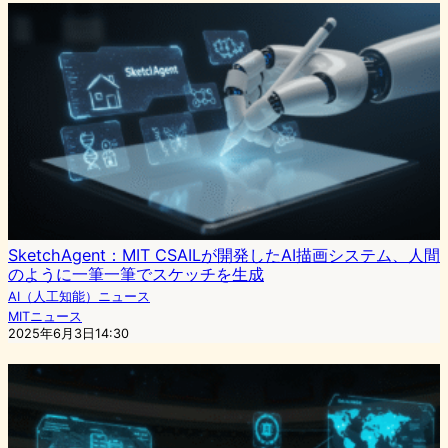
SketchAgent：MIT CSAILが開発したAI描画システム、人間
のように一筆一筆でスケッチを生成
AI（人工知能）ニュース
MITニュース
2025年6月3日14:30