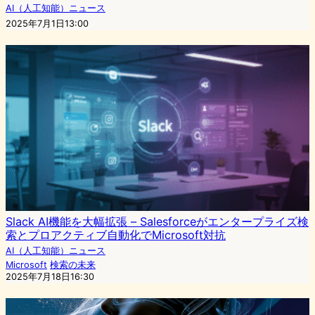
AI（人工知能）ニュース
2025年7月1日13:00
Slack AI機能を大幅拡張 – Salesforceがエンタープライズ検
索とプロアクティブ自動化でMicrosoft対抗
AI（人工知能）ニュース
Microsoft
検索の未来
2025年7月18日16:30