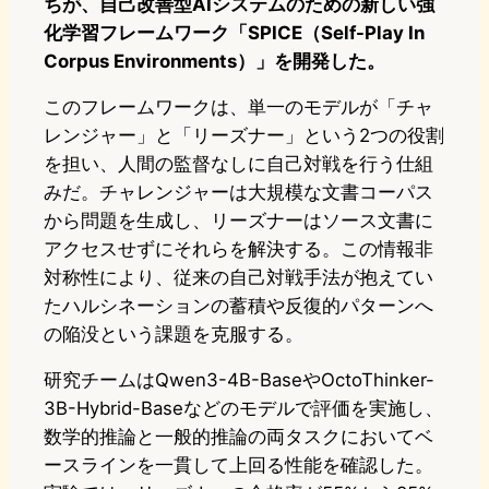
ちが、自己改善型AIシステムのための新しい強
化学習フレームワーク「SPICE（Self-Play In
Corpus Environments）」を開発した。
このフレームワークは、単一のモデルが「チャ
レンジャー」と「リーズナー」という2つの役割
を担い、人間の監督なしに自己対戦を行う仕組
みだ。チャレンジャーは大規模な文書コーパス
から問題を生成し、リーズナーはソース文書に
アクセスせずにそれらを解決する。この情報非
対称性により、従来の自己対戦手法が抱えてい
たハルシネーションの蓄積や反復的パターンへ
の陥没という課題を克服する。
研究チームはQwen3-4B-BaseやOctoThinker-
3B-Hybrid-Baseなどのモデルで評価を実施し、
数学的推論と一般的推論の両タスクにおいてベ
ースラインを一貫して上回る性能を確認した。