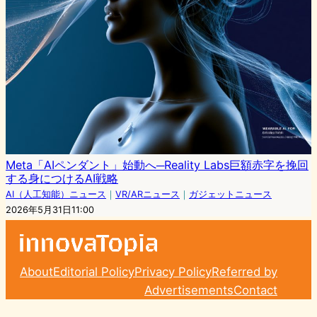
Meta「AIペンダント」始動へ─Reality Labs巨額赤字を挽回
する身につけるAI戦略
AI（人工知能）ニュース
｜
VR/ARニュース
｜
ガジェットニュース
2026年5月31日11:00
About
Editorial Policy
Privacy Policy
Referred by
Advertisements
Contact