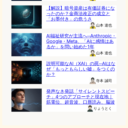
【解説】暗号資産は有価証券にな
ったのか？金商法改正の成立と
「お墨付き」の危うさ
山本 達也
AI福祉研究が主流へ─Anthropic・
Google・Meta、「AIに感情はあ
るか」を問い始めた1年
山本 達也
説明可能なAI（XAI）の罠─AIはな
ぜ「もっともらしい嘘」をつくの
か？
寺本 誠司
発声なき発話「サイレントスピー
チ」4つのアプローチと現在地｜
筋電位、超音波、口唇読み、脳波
りょうとく