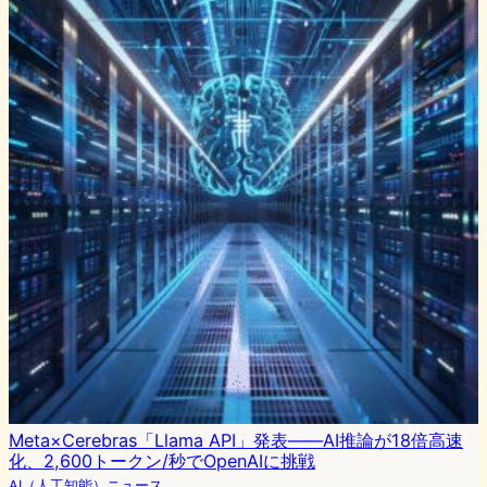
Meta×Cerebras「Llama API」発表――AI推論が18倍高速
化、2,600トークン/秒でOpenAIに挑戦
AI（人工知能）ニュース