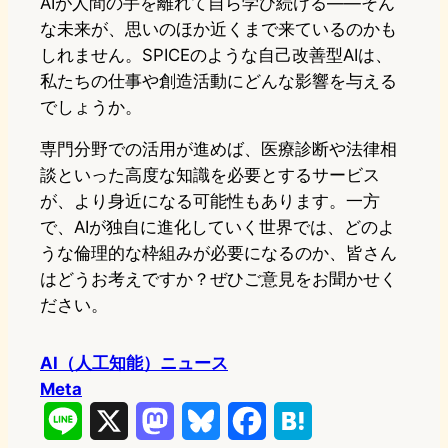
AIが人間の手を離れて自ら学び続ける——そん
な未来が、思いのほか近くまで来ているのかも
しれません。SPICEのような自己改善型AIは、
私たちの仕事や創造活動にどんな影響を与える
でしょうか。
専門分野での活用が進めば、医療診断や法律相
談といった高度な知識を必要とするサービス
が、より身近になる可能性もあります。一方
で、AIが独自に進化していく世界では、どのよ
うな倫理的な枠組みが必要になるのか、皆さん
はどうお考えですか？ぜひご意見をお聞かせく
ださい。
AI（人工知能）ニュース
Meta
L
X
M
B
F
H