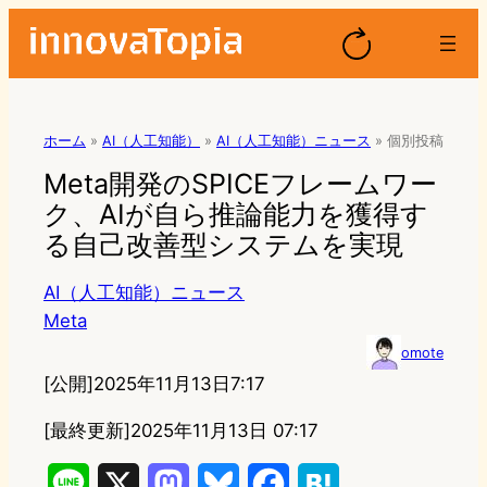
ホーム
»
AI（人工知能）
»
AI（人工知能）ニュース
»
個別投稿
Meta開発のSPICEフレームワー
ク、AIが自ら推論能力を獲得す
る自己改善型システムを実現
AI（人工知能）ニュース
Meta
omote
[公開]
2025年11月13日7:17
[最終更新]
2025年11月13日 07:17
L
X
M
B
F
H