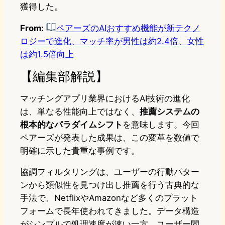
獲得した。
From:
ペアーズのAIおすすめ機能が新テクノ
ロジーで進化、マッチ率が男性は約2.4倍、女性
は約1.5倍向上
【編集部解説】
マッチングアプリ業界におけるAI技術の進化
は、単なる性能向上ではなく、
推薦システムの
根本的なパラダイムシフト
を意味します。今回
ペアーズが発表した成果は、この変革を数値で
明確に示した貴重な事例です。
協調フィルタリングは、ユーザーの行動パター
ンから類似性を見つけ出し推薦を行う古典的な
手法で、NetflixやAmazonなど多くのプラット
フォームで長年使われてきました。データ構造
がシンプルで処理速度が速い一方、ユーザー間