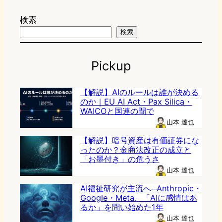
検索
検索
Pickup
【解説】AIのルールは誰が決める
のか｜EU AI Act・Pax Silica・
WAICOと国連の間で
山本 達也
【解説】暗号資産は有価証券にな
ったのか？金商法改正の成立と
「お墨付き」の危うさ
山本 達也
AI福祉研究が主流へ─Anthropic・
Google・Meta、「AIに感情はあ
るか」を問い始めた1年
山本 達也