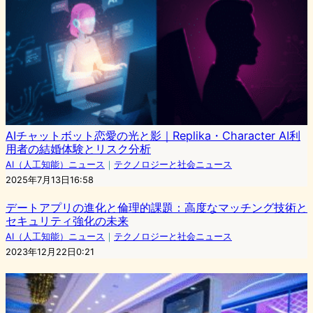
AIチャットボット恋愛の光と影｜Replika・Character AI利
用者の結婚体験とリスク分析
AI（人工知能）ニュース
｜
テクノロジーと社会ニュース
2025年7月13日16:58
デートアプリの進化と倫理的課題：高度なマッチング技術と
セキュリティ強化の未来
AI（人工知能）ニュース
｜
テクノロジーと社会ニュース
2023年12月22日0:21