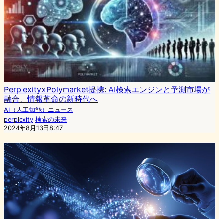
Perplexity×Polymarket提携: AI検索エンジンと予測市場が
融合、情報革命の新時代へ
AI（人工知能）ニュース
perplexity
検索の未来
2024年8月13日8:47