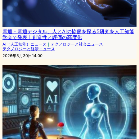
電通・電通デジタル、人とAIの協働を探る5研究を人工知能
学会で発表｜創造性と評価の高度化
AI（人工知能）ニュース
｜
テクノロジーと社会ニュース
｜
テクノロジーと経済ニュース
2026年5月30日14:00