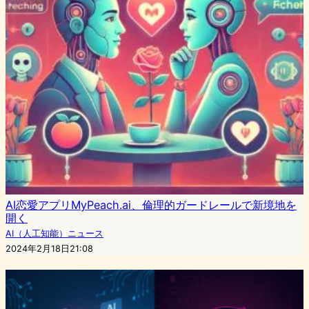
AI恋愛アプリMyPeach.ai、倫理的ガードレールで新境地を
開く
AI（人工知能）ニュース
2024年2月18日21:08