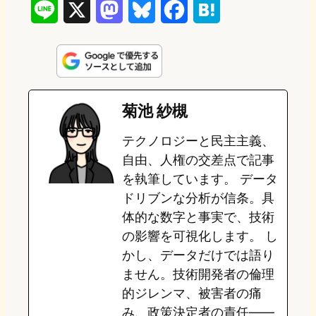
L
X
M
B
F
H
i
a
l
a
a
n
s
u
c
t
e
t
e
e
e
菊池 紗槻
o
s
b
n
テクノロジーと民主主義、
d
k
o
a
自由、人権の交差点で記事
o
y
o
を執筆しています。 データ
ドリブンな分析が信条。具
n
k
体的な数字と事実で、技術
の影響を可視化します。 し
かし、データだけでは語り
ません。技術開発者の倫理
的ジレンマ、被害者の痛
み、政策決定者の責任——