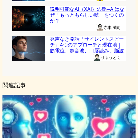
説明可能なAI（XAI）の罠─AIはな
ぜ「もっともらしい嘘」をつくの
か？
寺本 誠司
発声なき発話「サイレントスピー
チ」4つのアプローチと現在地｜
筋電位、超音波、口唇読み、脳波
りょうとく
関連記事