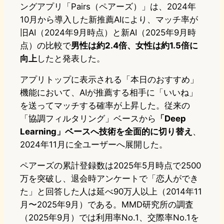
ングアプリ「Pairs（ペアーズ）」は、2024年
10月から導入した新推薦AIにより、マッチ率が
旧AI（2024年9月時点）と新AI（2025年9月時
点）の比較で
男性は約2.4倍、女性は約1.5倍に
向上
したと発表した。
アプリトップに表示される「本日のおすすめ」
機能において、AIが推薦する相手に「いいね」
を送ってマッチする確率が上昇した。従来の
「協調フィルタリング」ベースから
「Deep
Learning」ベースへ技術を全面的に切り替え
、
2024年11月に全ユーザーへ展開した。
ペアーズの累計登録数は2025年5月時点で2500
万を突破し、退会時アンケートで「恋人ができ
た」と回答した人は延べ90万人以上（2014年11
月〜2025年9月）である。MMD研究所の調査
（2025年9月）では利用率No.1、交際率No.1を