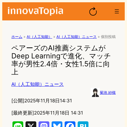
ホーム
»
AI（人工知能）
»
AI（人工知能）ニュース
»
個別投稿
ペアーズのAI推薦システムが
Deep Learningで進化、マッチ
率が男性2.4倍・女性1.5倍に向
上
AI（人工知能）ニュース
菊池 紗槻
[公開]
2025年11月18日14:31
[最終更新]
2025年11月18日 14:31
L
X
M
B
F
H