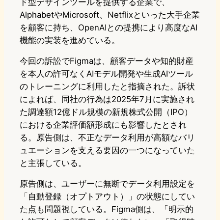
ド型デザインツールを提供する企業で、
AlphabetやMicrosoft、Netflixといった大手企業
を顧客に持ち、OpenAIとの提携により高度なAI
機能の実装を進めている。
今回の訴訟でFigmaは、顧客データや知的財産
を本人の許可なくAIモデル開発や生成AIツール
のトレーニングに利用したと指摘された。訴状
によれば、同社の行為は2025年7月に実施され
た調達額12億ドル規模の新規株式公開（IPO）
における企業評価額形成にも影響したとされ
る。原告側は、不正なデータ利用が高額なバリ
ュエーションを支える要因の一つになっていた
と主張している。
原告側は、ユーザーに無断でデータ利用設定を
「自動登録（オプトアウト）」の状態にしてい
た点も問題視している。Figma側は、「明示的