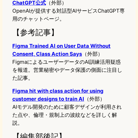
ChatGPT公式
（外部）
OpenAIが提供する対話型AIサービスChatGPT専
用のチャットページ。
【参考記事】
Figma Trained AI on User Data Without
Consent, Class Action Says
（外部）
FigmaによるユーザーデータのAI訓練活用疑惑
を報道。営業秘密やデータ保護の側面に注目し
た記事。
Figma hit with class action for using
customer designs to train AI
（外部）
AIモデル開発のために顧客デザインが利用され
た点や、倫理・規制上の波紋などを詳しく解
説。
【編集部後記】