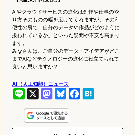
AIやクラウドサービスの進化は創作や仕事のや
り方そのものの幅を広げてくれますが、その利
便性の裏で「自分のデータや作品がどのように
扱われているか」といった疑問や不安も高まり
ます。
みなさんは、ご自分のデータ・アイデアがどこ
までAIなどテクノロジーの進化に役立てられて
良いと思いますか？
AI（人工知能）ニュース
L
X
M
B
F
H
i
a
l
a
a
n
s
u
c
t
e
t
e
e
e