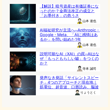
【解説】暗号資産は有価証券にな
ったのか？金商法改正の成立と
「お墨付き」の危うさ
山本 達也
AI福祉研究が主流へ─Anthropic・
Google・Meta、「AIに感情はあ
るか」を問い始めた1年
山本 達也
説明可能なAI（XAI）の罠─AIはな
ぜ「もっともらしい嘘」をつくの
か？
寺本 誠司
発声なき発話「サイレントスピー
チ」4つのアプローチと現在地｜
筋電位、超音波、口唇読み、脳波
りょうとく