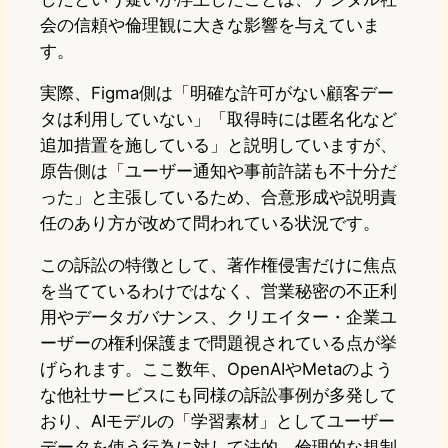
会の信頼や倫理観に大きな影響を与えていま
す。
実際、Figma側は「明確な許可がない顧客デー
タは利用していない」「取得時には匿名化など
追加措置を施している」と説明していますが、
原告側は「ユーザー通知や事前許諾も不十分だ
った」と主張しているため、合意形成や説明責
任のあり方が改めて問われている状況です。
この訴訟の特徴として、著作権侵害だけに焦点
を当てているわけではなく、営業秘密の不正利
用やデータガバナンス、クリエイター・企業ユ
ーザーの権利保護まで問題視されている点が挙
げられます。ここ数年、OpenAIやMetaのよう
な他社サービスにも同様の訴訟事例が多発して
おり、AIモデルの「学習素材」としてユーザー
データを使う行為に対して法的、倫理的な規制