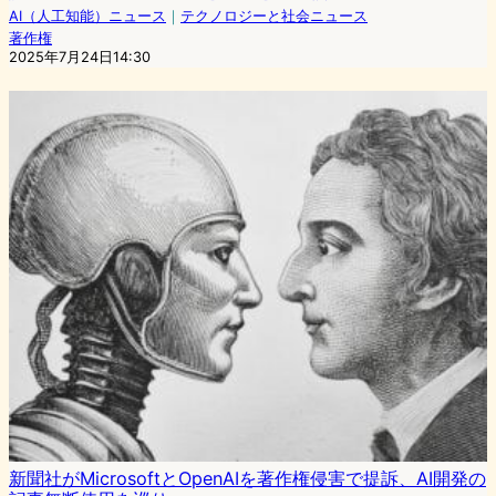
AI（人工知能）ニュース
｜
テクノロジーと社会ニュース
著作権
2025年7月24日14:30
新聞社がMicrosoftとOpenAIを著作権侵害で提訴、AI開発の