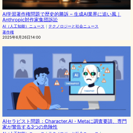
AI学習著作権問題で歴史的勝訴 – 生成AI業界に追い風｜
Anthropic対作家集団訴訟
AI（人工知能）ニュース
｜
テクノロジーと社会ニュース
著作権
2025年6月26日14:00
AIセラピスト問題：Character.AI・Metaに調査要請、専門
家が警告する3つの危険性