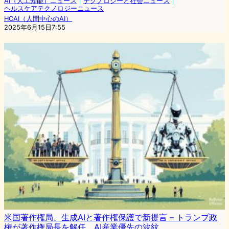
AI（人工知能）ニュース
｜
テクノロジーと社会ニュース
｜
ヘルスケアテクノロジーニュース
HCAI（人間中心のAI）
2025年6月15日7:55
米国著作権局、生成AIと著作権保護で新提言 – トランプ政
権が著作権局長を解任、AI産業優先の波紋