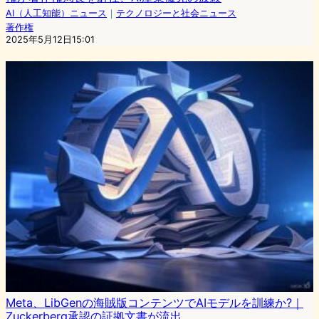
AI（人工知能）ニュース
｜
テクノロジーと社会ニュース
著作権
2025年5月12日15:01
Meta、LibGenの海賊版コンテンツでAIモデルを訓練か?｜
Zuckerberg承認の証拠文書が流出