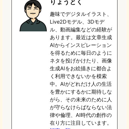
りょうとく
o
s
b
n
趣味でデジタルイラスト、
d
k
o
a
Live2Dモデル、3Dモデ
o
y
o
ル、動画編集などの経験が
あります。最近は文章生成
n
k
AIからインスピレーション
を得るために毎日のように
ネタを投げかけたり、画像
生成AIをお絵描きに都合よ
く利用できないかを模索
中。AIがどれだけ人の生活
を豊かにするかに期待しな
がら、その未来のために人
が守らなけらばならない法
律や倫理、AI時代の創作の
在り方に注目しています。