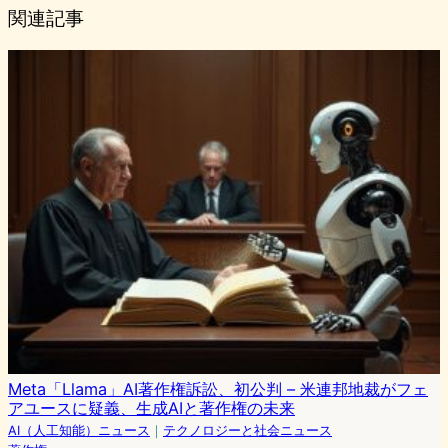
関連記事
Meta「Llama」AI著作権訴訟、初公判 – 米連邦地裁がフェ
アユースに疑義、生成AIと著作権の未来
AI（人工知能）ニュース
｜
テクノロジーと社会ニュース