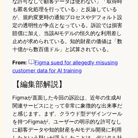
な許可なしで顧客データは使わない」「取得時
も匿名化処理を行っている」と反論している
が、規約変更時の通知プロセスやデフォルト設
定の透明性が争点となっている。訴訟では損害
賠償に加え、当該AIモデルの恒久的な利用差し
止めが求められている。知的財産の価値は「数
十億から数百億ドル」と試算されている。
From:
Figma sued for allegedly misusing
customer data for AI training
【編集部解説】
Figmaが直面した今回の訴訟は、近年の生成AI
関連サービスにとって非常に象徴的な出来事だ
と感じます。まず、クラウド型デザインツール
を持つFigmaが、ユーザーの明示的な許可なし
に顧客データや知的財産をAIモデル開発に利用
したという疑いが浮上したことは、デジタル社