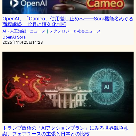
OpenAI、「Cameo」使用差し止めへ——Sora機能名めぐる
商標訴訟、12月に恒久化判断
AI（人工知能）ニュース
｜
テクノロジーと社会ニュース
OpenAI
Sora
2025年11月25日14:28
トランプ政権の「AIアクションプラン」にみる世界競争意
識、フェアユースの主張と日本との比較