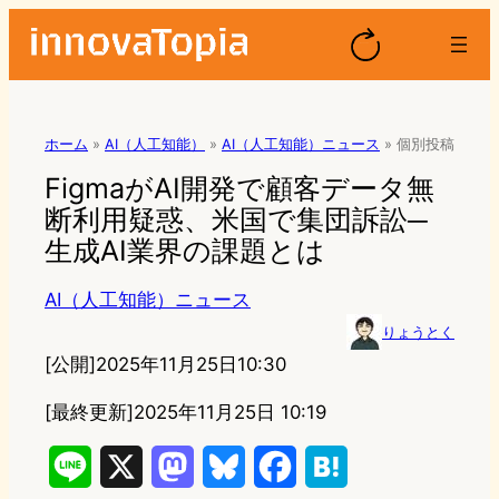
ホーム
»
AI（人工知能）
»
AI（人工知能）ニュース
»
個別投稿
FigmaがAI開発で顧客データ無
断利用疑惑、米国で集団訴訟─
生成AI業界の課題とは
AI（人工知能）ニュース
りょうとく
[公開]
2025年11月25日10:30
[最終更新]
2025年11月25日 10:19
L
X
M
B
F
H