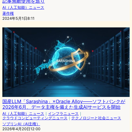
記事無断使用を巡り
AI（人工知能）ニュース
著作権
2024年5月1日8:11
国産LLM「Sarashina」×Oracle Alloy——ソフトバンクが
2026年6月、データ主権を備えた生成AIサービスを開始
AI（人工知能）ニュース
｜
インフラニュース
｜
クラウドコンピューティングニュース
｜
テクノロジーと社会ニュース
ソブリンAI（AI主権）
2026年4月20日12:00