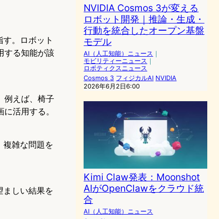
NVIDIA Cosmos 3が変える
ロボット開発｜推論・生成・
行動を統合したオープン基盤
指す。ロボット
モデル
用する知能が該
AI（人工知能）ニュース
｜
モビリティーニュース
｜
ロボティクスニュース
Cosmos 3
フィジカルAI
NVIDIA
2026年6月2日6:00
。例えば、椅子
画に活用する。
。複雑な問題を
Kimi Claw発表：Moonshot
AIがOpenClawをクラウド統
望ましい結果を
合
AI（人工知能）ニュース