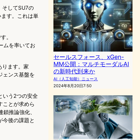
、そしてSU7の
ています。これは単
です。
oチームを率いてお
セールスフォース、xGen-
MM公開：マルチモーダルAI
あります。家
の新時代到来か
ジェンス基盤を
AI（人工知能）ニュース
2024年8月20日7:50
という2つの安全
すことが求めら
考連鎖推論強化、
が今後の課題と