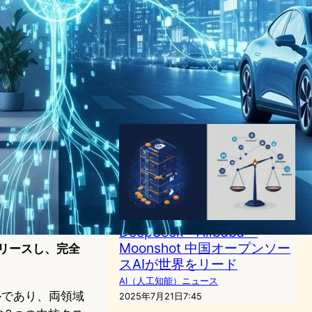
MiMo Code｜XiaomiのAIコ
ーディングエージェントが
「計算・記憶・進化」で長程
タスクに挑む
AI（人工知能）ニュース
｜
テクノロジーと社会ニュース
2026年6月12日18:05
DeepSeek・Alibaba・
Moonshot 中国オープンソー
式リリースし、完全
スAIが世界をリード
AI（人工知能）ニュース
デルであり、両領域
2025年7月21日7:45