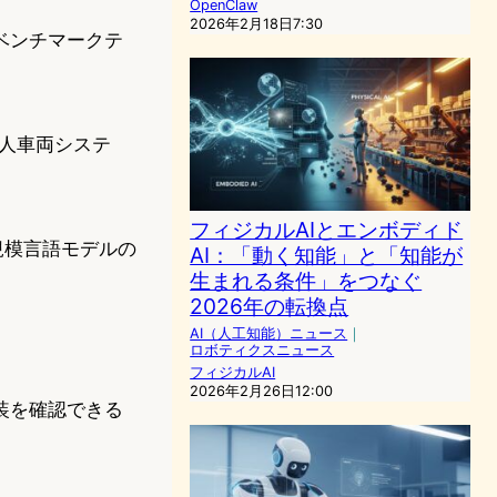
OpenClaw
2026年2月18日7:30
ベンチマークテ
る無人車両システ
フィジカルAIとエンボディド
規模言語モデルの
AI：「動く知能」と「知能が
生まれる条件」をつなぐ
2026年の転換点
AI（人工知能）ニュース
｜
ロボティクスニュース
フィジカルAI
2026年2月26日12:00
装を確認できる