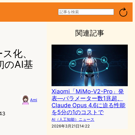
検
索
関連記事
ソース化、
のAI基
Xiaomi「MiMo-V2-Pro」発
表—パラメーター数1兆超、
Ami
Claude Opus 4.6に迫る性能
を5分の1のコストで
43
AI（人工知能）ニュース
2026年3月21日14:22