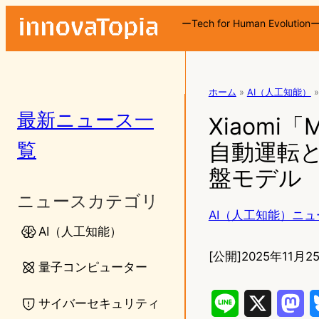
ーTech for Human Evolution
ホーム
»
AI（人工知能）
»
最新ニュース一
Xiaomi
覧
自動運転と
盤モデル
ニュースカテゴリ
AI（人工知能）ニュ
AI（人工知能）
[公開]
2025年11月25
量子コンピューター
サイバーセキュリティ
L
X
M