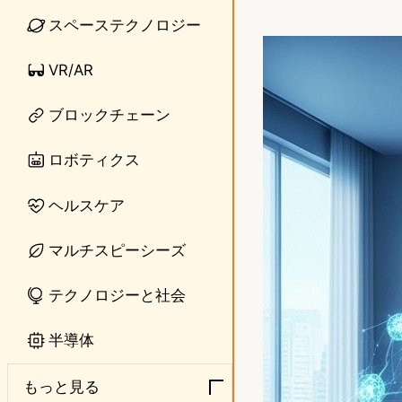
i
a
スペーステクノロジー
n
s
VR/AR
e
t
ブロックチェーン
o
d
ロボティクス
o
ヘルスケア
n
マルチスピーシーズ
テクノロジーと社会
半導体
もっと見る