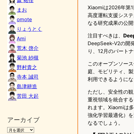
森 祐佳
Xiaomiは202
まお
高度運転支援システム
omote
なる研究成果の公開
りょうとく
注目すべきは、
De
Ami
DeepSeek-V2
荒木 啓介
り、12月のパート
菊池 紗槻
このオープンソース
野村貴之
庭、モビリティ、製
寺本 誠司
利用できるようにな
島津耕造
ただし、安全性の観
苦田 大起
重視領域を統合する
れます。Xiaom
強化学習最適化）を
アーカイブ
なるでしょう。