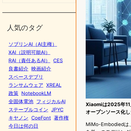
人気のタグ
ソブリンAI（AI主権）
XAI（説明可能AI）
RAI（責任あるAI）
CES
良書紹介
映画紹介
スペースデブリ
ランサムウェア
XREAL
政策
NotebookLM
全固体電池
フィジカルAI
Xiaomiは2025
ステーブルコイン
JPYC
オープンソース化し
キヤノン
CoeFont
著作権
MiMo-Embod
今日は何の日