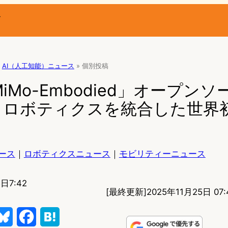
ー
AI（人工知能）ニュース
»
個別投稿
「MiMo-Embodied」オープン
ロボティクスを統合した世界初
ース
｜
ロボティクスニュース
｜
モビリティーニュース
日7:42
[最終更新]
2025年11月25日 07:
B
F
H