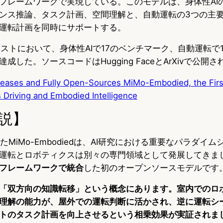
フレームワークで実現している。このモデルは、身体性AI
ンス推論、タスク計画、空間理解と、自動運転の3つの主
運転計画を同時にサポートする。
テストにおいて、身体性AIで17のベンチマーク、自動運転で
した。ソースコードはHugging FaceとArXivで公開
leases and Fully Open-Sources MiMo-Embodied, the Firs
Driving and Embodied Intelligence
説】
したMiMo-Embodiedは、AI研究における重要なパラダイ
運転とロボティクスは別々の専門領域として発展してきま
フレームワークで統合
した初のオープンソースモデルです
「双方向の知識転移」という概念にあります。室内でのロ
理解の能力が、屋外での運転判断に活かされ、逆に運転シ
トのタスク計画を向上させるという相乗効果が実証されま