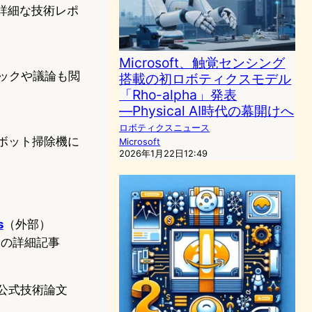
の詳細な技術レポ
Microsoft、触覚センシング
バックや議論も閲
搭載の初ロボティクスモデル
「Rho-alpha」発表
―Physical AI時代の幕開けへ
ロボティクスニュース
ボット掃除機に
Microsoft
2026年1月22日12:49
s
（外部）
Pの詳細記事
）
公式技術論文