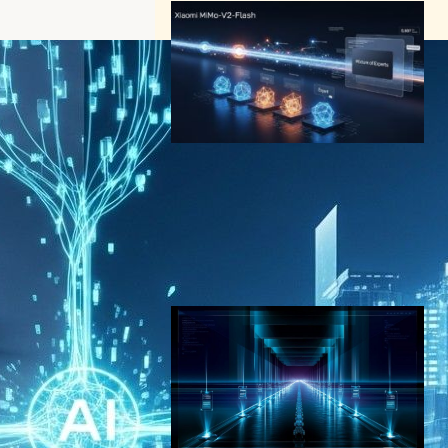
Xiaomi、MiMo-V2-Flashを
オープンソース公開｜309B
パラメータで秒速150トーク
ンの超高速AI
AI（人工知能）ニュース
2025年12月19日16:30