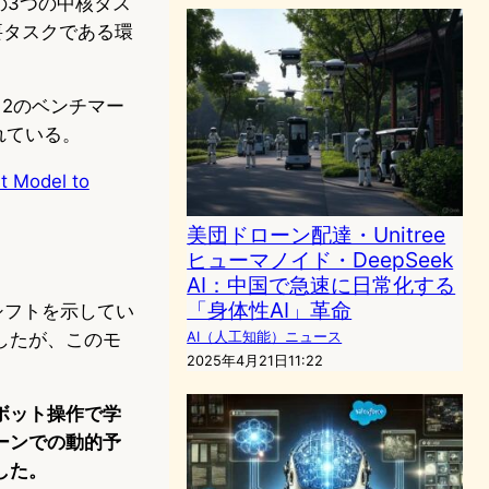
の3つの中核タス
要タスクである環
12のベンチマー
されている。
t Model to
美団ドローン配達・Unitree
ヒューマノイド・DeepSeek
AI：中国で急速に日常化する
「身体性AI」革命
ムシフトを示してい
AI（人工知能）ニュース
したが、このモ
2025年4月21日11:22
。
ボット操作で学
ーンでの動的予
した。