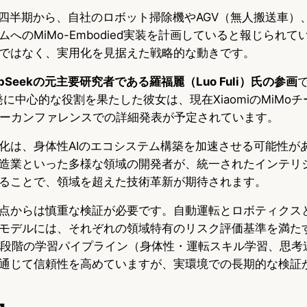
6年第1四半期から、自社のロボット掃除機やAGV（無人搬送車）
へのMiMo-Embodied実装を計画していると報じられ
ではなく、実用化を見据えた戦略的な動きです。
epSeekの元主要研究者である羅福麗（Luo Fuli）氏の参画
の開発に中心的な役割を果たした彼女は、現在XiaomiのMiM
ナーカンファレンスでの詳細発表が予定されています。
化は、身体性AIのエコシステム構築を加速させる可能性が
造業といった多様な領域の開発者が、統一されたインテリ
ることで、領域を超えた技術革新が期待されます。
点からは慎重な検証が必要です。自動運転とロボティクス
モデルには、それぞれの領域特有のリスク評価基準を満た
iは多段階の学習パイプライン（身体性・運転スキル学習、思
通じて信頼性を高めていますが、実環境での長期的な検証