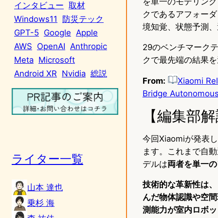
を単一のモデリング
インタビュー
取材
クであるアフォーダ
Windows11
防災テック
境知覚、状態予測、
GPT-5
Google
Apple
AWS
OpenAI
Anthropic
29のベンチマーク
クで最先端の結果を達成
Meta
Microsoft
Android XR
Nvidia
総説
From:
Xiaomi Re
Bridge Autonomous 
【編集部解
今回Xiaomiが発表
ます。これまで自動
ライター一覧
デルは
両者を単一の
技術的な革新性は、
山本 達也
んだ物体認識や空間
乗杉 海
測能力が室内ロボッ