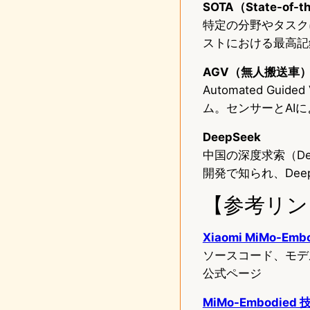
SOTA（State-of-t
特定の分野やタスク
ストにおける最高記
AGV（無人搬送車
Automated G
ム。センサーとAI
DeepSeek
中国の深度求索（De
開発で知られ、Dee
【参考リン
Xiaomi MiMo-E
ソースコード、モデ
公式ページ
MiMo-Embodied