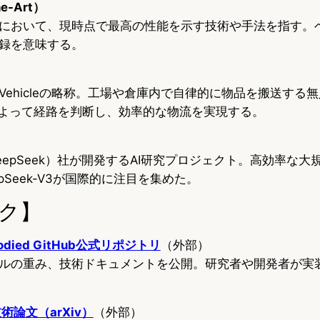
he-Art）
において、現時点で最高の性能を示す技術や手法を指す。
録を意味する。
）
uided Vehicleの略称。工場や倉庫内で自律的に物品を搬送す
によって経路を判断し、効率的な物流を実現する。
epSeek）社が開発するAI研究プロジェクト。高効率な大
pSeek-V3が国際的に注目を集めた。
ク】
mbodied GitHub公式リポジトリ
（外部）
ルの重み、技術ドキュメントを公開。研究者や開発者が実
 技術論文（arXiv）
（外部）