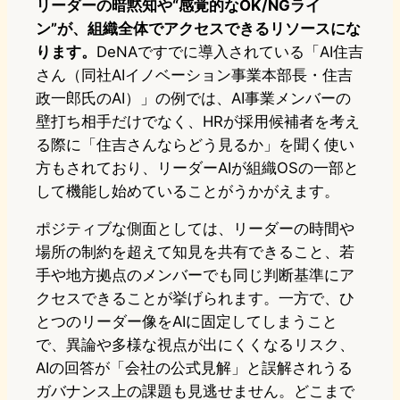
リーダーの暗黙知や“感覚的なOK/NGライ
ン”が、組織全体でアクセスできるリソースにな
ります。
DeNAですでに導入されている「AI住吉
さん（同社AIイノベーション事業本部長・住吉
政一郎氏のAI）」の例では、AI事業メンバーの
壁打ち相手だけでなく、HRが採用候補者を考え
る際に「住吉さんならどう見るか」を聞く使い
方もされており、リーダーAIが組織OSの一部と
して機能し始めていることがうかがえます。
ポジティブな側面としては、リーダーの時間や
場所の制約を超えて知見を共有できること、若
手や地方拠点のメンバーでも同じ判断基準にア
クセスできることが挙げられます。一方で、ひ
とつのリーダー像をAIに固定してしまうこと
で、異論や多様な視点が出にくくなるリスク、
AIの回答が「会社の公式見解」と誤解されうる
ガバナンス上の課題も見逃せません。どこまで