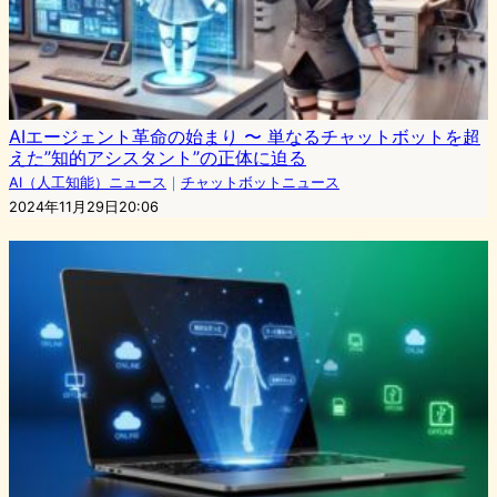
AIエージェント革命の始まり 〜 単なるチャットボットを超
えた”知的アシスタント”の正体に迫る
AI（人工知能）ニュース
｜
チャットボットニュース
2024年11月29日20:06