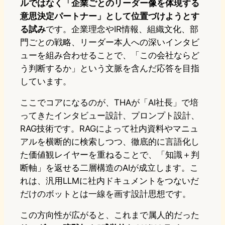
ルではなく「企業ごとのリーダー像を体現する
意思決定パートナー」として位置づけようとす
る試み
です。企業理念やIR情報、組織文化、部
門ごとの戦略、リーダー本人への深いインタビ
ューを組み合わせることで、「この会社ならど
う判断するか」という文脈を含んだ応答を目指
しています。
ここでコアになるのが、THAが「AI社長」で培
ってきたインタビュー設計、プロンプト設計、
RAG技術です。RAGによって社内資料やマニュ
アルを横断的に検索しつつ、徹底的に言語化し
た価値観レイヤーを重ねることで、「知識＋判
断軸」を返せる二層構造のAIが成立します。こ
れは、汎用LLMに社内ドキュメントをつないだ
だけのボットとは一線を画す設計思想です。
この方向性が広がると、これまで属人的だった