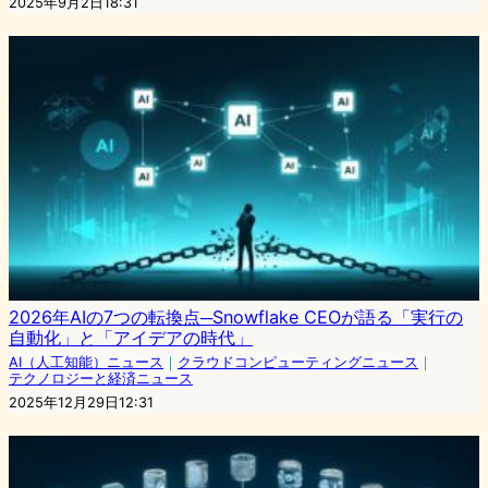
2025年9月2日18:31
2026年AIの7つの転換点─Snowflake CEOが語る「実行の
自動化」と「アイデアの時代」
AI（人工知能）ニュース
｜
クラウドコンピューティングニュース
｜
テクノロジーと経済ニュース
2025年12月29日12:31