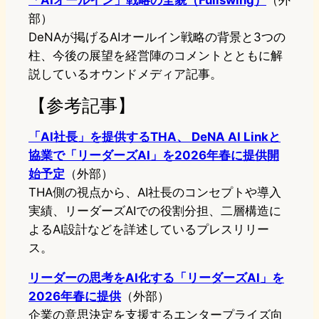
「AIオールイン」戦略の全貌（Fullswing）
（外
部）
DeNAが掲げるAIオールイン戦略の背景と3つの
柱、今後の展望を経営陣のコメントとともに解
説しているオウンドメディア記事。
【参考記事】
「AI社長」を提供するTHA、 DeNA AI Linkと
協業で「リーダーズAI」を2026年春に提供開
始予定
（外部）
THA側の視点から、AI社長のコンセプトや導入
実績、リーダーズAIでの役割分担、二層構造に
よるAI設計などを詳述しているプレスリリー
ス。
リーダーの思考をAI化する「リーダーズAI」を
2026年春に提供
（外部）
企業の意思決定を支援するエンタープライズ向