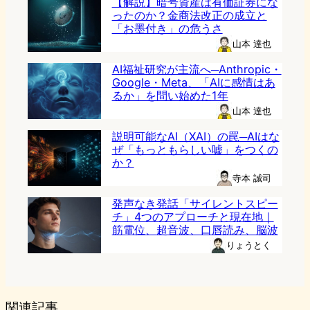
【解説】暗号資産は有価証券にな
ったのか？金商法改正の成立と
「お墨付き」の危うさ
山本 達也
AI福祉研究が主流へ─Anthropic・
Google・Meta、「AIに感情はあ
るか」を問い始めた1年
山本 達也
説明可能なAI（XAI）の罠─AIはな
ぜ「もっともらしい嘘」をつくの
か？
寺本 誠司
発声なき発話「サイレントスピー
チ」4つのアプローチと現在地｜
筋電位、超音波、口唇読み、脳波
りょうとく
関連記事