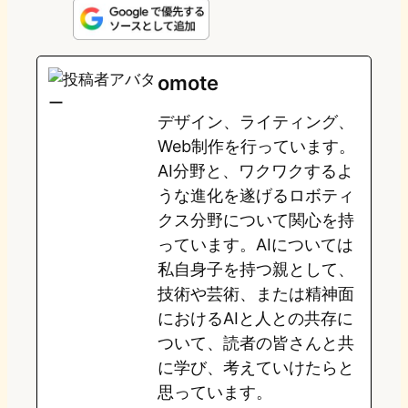
n
s
u
c
t
e
t
e
e
e
omote
o
s
b
n
デザイン、ライティング、
d
k
o
a
Web制作を行っています。
o
y
o
AI分野と、ワクワクするよ
うな進化を遂げるロボティ
n
k
クス分野について関心を持
っています。AIについては
私自身子を持つ親として、
技術や芸術、または精神面
におけるAIと人との共存に
ついて、読者の皆さんと共
に学び、考えていけたらと
思っています。