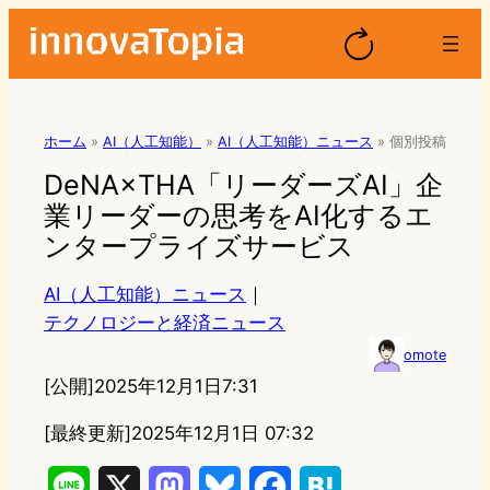
ホーム
»
AI（人工知能）
»
AI（人工知能）ニュース
»
個別投稿
DeNA×THA「リーダーズAI」企
業リーダーの思考をAI化するエ
ンタープライズサービス
AI（人工知能）ニュース
｜
テクノロジーと経済ニュース
omote
[公開]
2025年12月1日7:31
[最終更新]
2025年12月1日 07:32
L
X
M
B
F
H