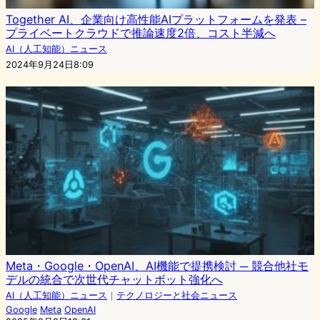
Together AI、企業向け高性能AIプラットフォームを発表 –
プライベートクラウドで推論速度2倍、コスト半減へ
AI（人工知能）ニュース
2024年9月24日8:09
Meta・Google・OpenAI、AI機能で提携検討 ─ 競合他社モ
デルの統合で次世代チャットボット強化へ
AI（人工知能）ニュース
｜
テクノロジーと社会ニュース
Google
Meta
OpenAI