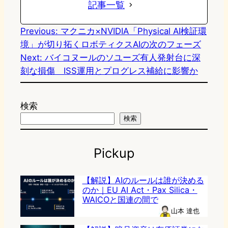
記事一覧
Previous:
マクニカ×NVIDIA「Physical AI検証環
境」が切り拓くロボティクスAIの次のフェーズ
Next:
バイコヌールのソユーズ有人発射台に深
刻な損傷 ISS運用とプログレス補給に影響か
検索
検索
Pickup
【解説】AIのルールは誰が決める
のか｜EU AI Act・Pax Silica・
WAICOと国連の間で
山本 達也