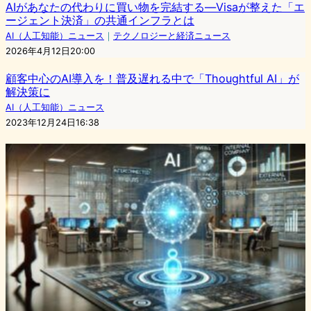
AIがあなたの代わりに買い物を完結する—Visaが整えた「エ
ージェント決済」の共通インフラとは
AI（人工知能）ニュース
｜
テクノロジーと経済ニュース
2026年4月12日20:00
顧客中心のAI導入を！普及遅れる中で「Thoughtful AI」が
解決策に
AI（人工知能）ニュース
2023年12月24日16:38