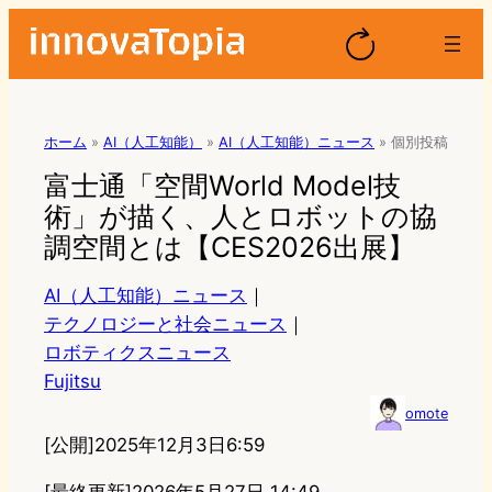
ホーム
»
AI（人工知能）
»
AI（人工知能）ニュース
»
個別投稿
富士通「空間World Model技
術」が描く、人とロボットの協
調空間とは【CES2026出展】
AI（人工知能）ニュース
｜
テクノロジーと社会ニュース
｜
ロボティクスニュース
Fujitsu
omote
[公開]
2025年12月3日6:59