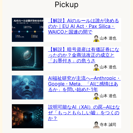
Pickup
【解説】AIのルールは誰が決める
のか｜EU AI Act・Pax Silica・
WAICOと国連の間で
山本 達也
【解説】暗号資産は有価証券にな
ったのか？金商法改正の成立と
「お墨付き」の危うさ
山本 達也
AI福祉研究が主流へ─Anthropic・
Google・Meta、「AIに感情はあ
るか」を問い始めた1年
山本 達也
説明可能なAI（XAI）の罠─AIはな
ぜ「もっともらしい嘘」をつくの
か？
寺本 誠司