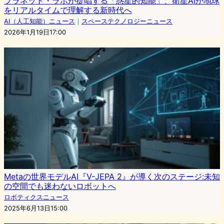
プラネット・ラボが提唱する「惑星的知能」、衛星AIが地球
をリアルタイムで理解する新時代へ
AI（人工知能）ニュース
｜
スペーステクノロジーニュース
2026年1月19日17:00
Metaの世界モデルAI『V-JEPA 2』が導く次のステージ:未知
の空間でも迷わないロボットへ
ロボティクスニュース
2025年6月13日15:00