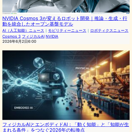
NVIDIA Cosmos 3が変えるロボット開発｜推論・生成・行
動を統合したオープン基盤モデル
AI（人工知能）ニュース
｜
モビリティーニュース
｜
ロボティクスニュース
Cosmos 3
フィジカルAI
NVIDIA
2026年6月2日6:00
フィジカルAIとエンボディドAI：「動く知能」と「知能が生
まれる条件」をつなぐ2026年の転換点