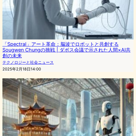
「Spectral」アート革命：脳波でロボットと共創する
Sougwen Chungの挑戦 | ダボス会議で示された人間×AI共
創の未来
テクノロジーと社会ニュース
2025年2月18日14:00