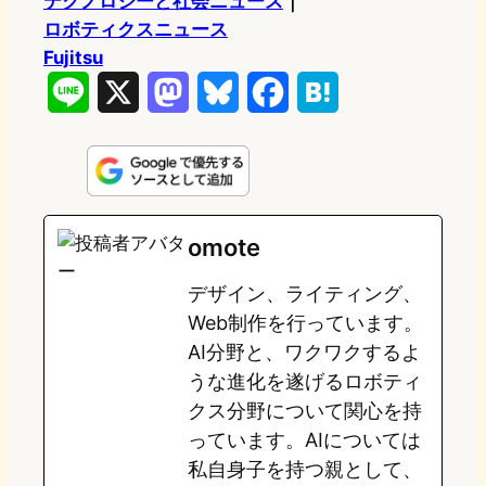
テクノロジーと社会ニュース
｜
ロボティクスニュース
Fujitsu
L
X
M
B
F
H
i
a
l
a
a
n
s
u
c
t
e
t
e
e
e
omote
o
s
b
n
デザイン、ライティング、
d
k
o
a
Web制作を行っています。
o
y
o
AI分野と、ワクワクするよ
うな進化を遂げるロボティ
n
k
クス分野について関心を持
っています。AIについては
私自身子を持つ親として、