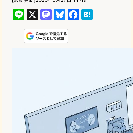
[最終更新]
2026年5月27日 14:49
L
X
M
B
F
H
i
a
l
a
a
n
s
u
c
t
e
t
e
e
e
o
s
b
n
d
k
o
a
o
y
o
n
k