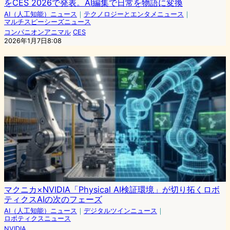
をCES 2026で発表。AI編集で日常を物語に変換
AI（人工知能）ニュース
｜
テクノロジーとエンタメニュース
｜
マルチスピーシーズニュース
コンパニオンアニマル
CES
2026年1月7日8:08
マクニカ×NVIDIA「Physical AI検証環境」が切り拓くロボ
ティクスAIの次のフェーズ
AI（人工知能）ニュース
｜
デジタルツインニュース
｜
ロボティクスニュース
NVIDIA