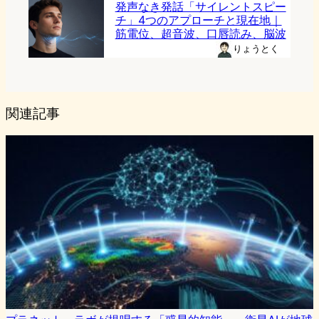
発声なき発話「サイレントスピー
チ」4つのアプローチと現在地｜
筋電位、超音波、口唇読み、脳波
りょうとく
関連記事