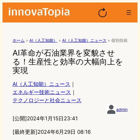
ホーム
»
AI（人工知能）
»
AI（人工知能）ニュース
»
個別投稿
AI革命が石油業界を変貌させ
る！生産性と効率の大幅向上を
実現
AI（人工知能）ニュース
｜
エネルギー技術ニュース
｜
テクノロジーと社会ニュース
admin
[公開]
2024年1月15日23:41
[最終更新]
2024年6月29日 08:16