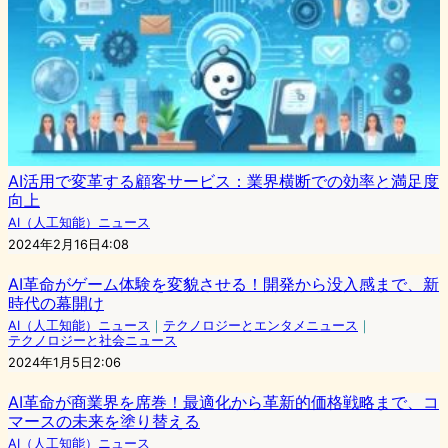
AI活用で変革する顧客サービス：業界横断での効率と満足度
向上
AI（人工知能）ニュース
2024年2月16日4:08
AI革命がゲーム体験を変貌させる！開発から没入感まで、新
時代の幕開け
AI（人工知能）ニュース
｜
テクノロジーとエンタメニュース
｜
テクノロジーと社会ニュース
2024年1月5日2:06
AI革命が商業界を席巻！最適化から革新的価格戦略まで、コ
マースの未来を塗り替える
AI（人工知能）ニュース