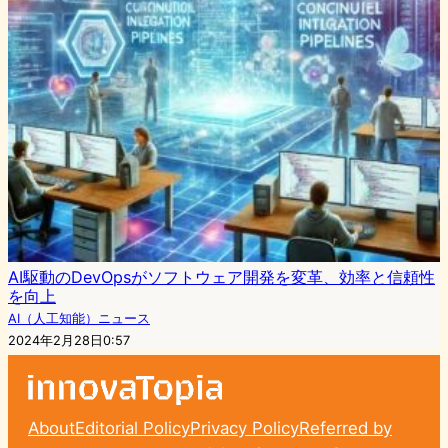
AI駆動のDevOpsがソフトウェア開発を変革、効率と信頼性
を向上
AI（人工知能）ニュース
2024年2月28日0:57
About
Editorial Policy
Privacy Policy
Referred by