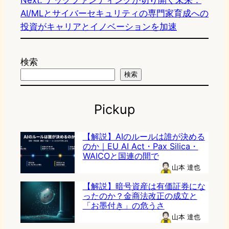
Next:
テックファンディングが切り開く未来：
AI/MLとサイバーセキュリティの専門家育成への
投資がキャリアとイノベーションを加速
検索
検索
Pickup
【解説】AIのルールは誰が決める
のか｜EU AI Act・Pax Silica・
WAICOと国連の間で
山本 達也
【解説】暗号資産は有価証券にな
ったのか？金商法改正の成立と
「お墨付き」の危うさ
山本 達也