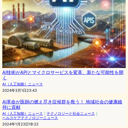
AI技術がAPIとマイクロサービスを変革、新たな可能性を開
く
AI（人工知能）ニュース
2024年3月1日23:43
AI革命が医師の燃え尽き症候群を救う！ 地域社会の健康維
持に貢献
AI（人工知能）ニュース
｜
テクノロジーと社会ニュース
｜
ヘルスケアテクノロジーニュース
2024年1月23日18:22