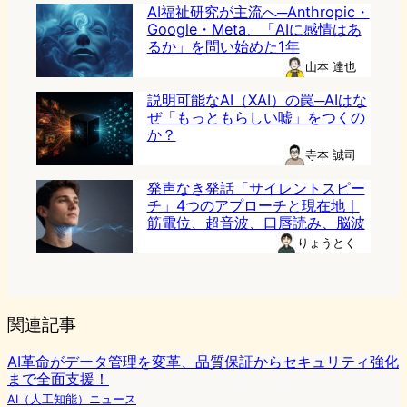
AI福祉研究が主流へ─Anthropic・
Google・Meta、「AIに感情はあ
るか」を問い始めた1年
山本 達也
説明可能なAI（XAI）の罠─AIはな
ぜ「もっともらしい嘘」をつくの
か？
寺本 誠司
発声なき発話「サイレントスピー
チ」4つのアプローチと現在地｜
筋電位、超音波、口唇読み、脳波
りょうとく
関連記事
AI革命がデータ管理を変革、品質保証からセキュリティ強化
まで全面支援！
AI（人工知能）ニュース