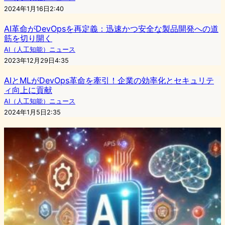
2024年1月16日2:40
AI革命がDevOpsを再定義：迅速かつ安全な製品開発への道
筋を切り開く
AI（人工知能）ニュース
2023年12月29日4:35
AIとMLがDevOps革命を牽引！企業の効率化とセキュリテ
ィ向上に貢献
AI（人工知能）ニュース
2024年1月5日2:35