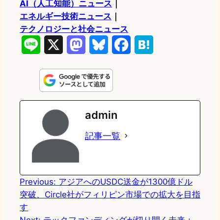
AI（人工知能）ニュース
｜
エネルギー技術ニュース
｜
テクノロジーと社会ニュース
L
X
M
B
F
H
i
a
l
a
a
n
s
u
c
t
e
t
e
e
e
admin
o
s
b
n
記事一覧
d
k
o
a
o
y
o
n
k
Previous:
アジアへのUSDC送金が1300億ドル
突破、Circle社がフィリピン市場での拡大を目指
す