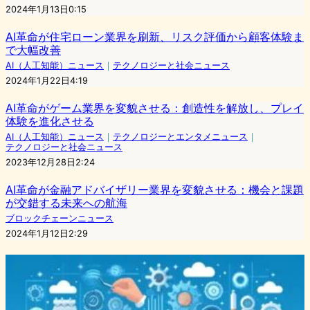
2024年1月13日0:15
AI革命が住宅ローン業界を刷新、リスク評価から顧客体験ま
で大幅改善
AI（人工知能）ニュース
｜
テクノロジーと社会ニュース
2024年1月22日4:19
AI革命がゲーム業界を変貌させる：創造性を解放し、プレイ
体験を進化させる
AI（人工知能）ニュース
｜
テクノロジーとエンタメニュース
｜
テクノロジーと社会ニュース
2023年12月28日2:24
AI革命が金融アドバイザリー業界を変貌させる：機会と課題
が交錯する未来への航海
ブロックチェーンニュース
2024年1月12日2:29