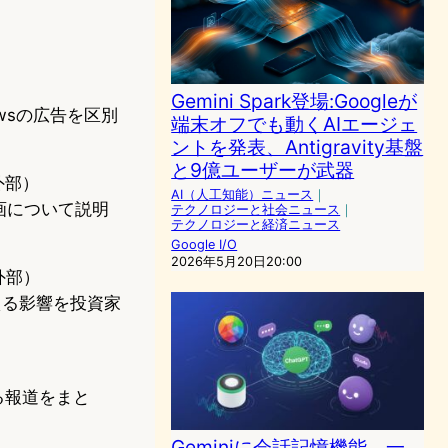
）
Gemini Spark登場:Googleが
iewsの広告を区別
端末オフでも動くAIエージェ
ントを発表、Antigravity基盤
と9億ユーザーが武器
外部）
AI（人工知能）ニュース
｜
計画について説明
テクノロジーと社会ニュース
｜
テクノロジーと経済ニュース
Google I/O
2026年5月20日20:00
外部）
与える影響を投資家
れる報道をまと
Geminiに会話記憶機能、一