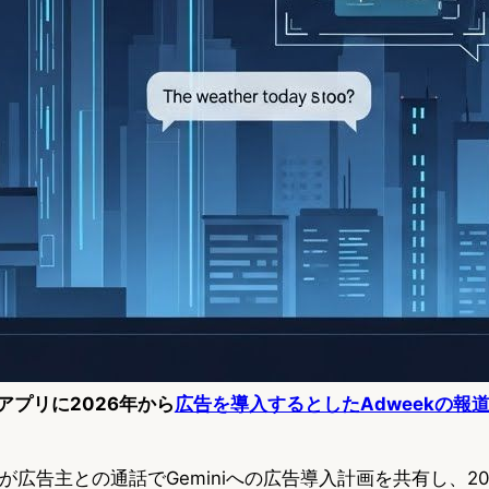
niアプリに2026年から
広告を導入するとしたAdweekの報
gleが広告主との通話でGeminiへの広告導入計画を共有し、2