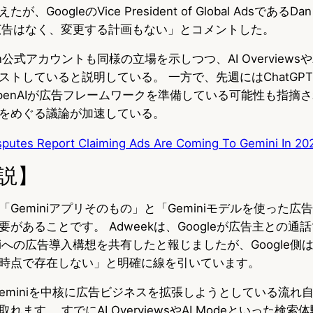
oogleのVice President of Global AdsであるDan
リに広告はなく、変更する計画もない」とコメントした。
aison公式アカウントも同様の立場を示しつつ、AI Overviewsや
トしていると説明している。 一方で、先週にはChatGPTのA
penAIが広告フレームワークを準備している可能性も指摘さ
をめぐる議論が加速している。
sputes Report Claiming Ads Are Coming To Gemini In 20
説】
Geminiアプリそのもの」と「Geminiモデルを使った広
があることです。 Adweekは、Googleが広告主との通話
niへの広告導入構想を共有したと報じましたが、Google側は「
時点で存在しない」と明確に線を引いています。
がGeminiを中核に広告ビジネスを拡張しようとしている流れ
ます。 すでにAI OverviewsやAI Modeといった検