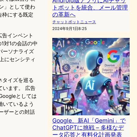
Android版アプリにAIチャッ
ジン」として使わ
トボットを統合、メール管理
の革新へ
広告枠にする既定
。
チャットボットニュース
2024年9月1日8:25
広告インベント
の1対1の会話の中
パーソナライズ
上にセンシティ
マネタイズを巡る
います。 広告
ogleとしては
働いているよう
ーザーとの対話
Google、新AI「Gemini」で
ChatGPTに挑戦 – 多様なデ
ータ応答と有料化計画発表