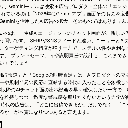
り、Geminiモデルは検索＋広告プロダクト全体の「エン
れているのは「2026年にGeminiアプリ画面そのものを
eminiを活用したAI広告の拡大」そのものではありません
いのは、「生成AIエージェントのチャット画面が、新しい
問いです。 SERPやSNSフィードと違い、ユーザーとAI
、ターゲティング精度が増す一方で、ステルス性や過剰な
す。 ブランドセーフティや説明責任の設計も、これまで以
いくでしょう。
の独占報道」と「Googleの即時否定」は、AIプロダクトの
ーや規制当局の反応に直結する時代に入ったことを象徴して
年以降のAIチャット面の出稿機会を早く確保したい一方で、Go
を維持しつつ、過度な警戒感を煽りたくないという力学が
AI時代の広告は、「どこに出稿できるか」だけでなく、「ユ
るか」が本質になりつつあると言えます。
】