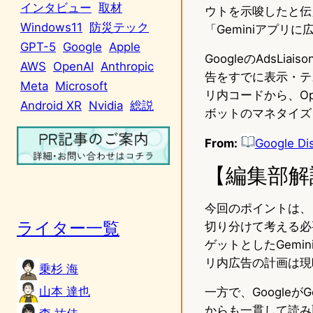
インタビュー
取材
ウトを示唆したと伝えたが、G
Windows11
防災テック
「Geminiアプ
GPT-5
Google
Apple
GoogleのAdsLi
AWS
OpenAI
Anthropic
告をすでに表示・テス
Meta
Microsoft
リ内コードから、O
Android XR
Nvidia
総説
ボットのマネタイズ
From:
Google Di
【編集部解
今回のポイントは、「
ライター一覧
切り分けて考える必要
ゲットとしたGemi
リ内広告の計画は現
乗杉 海
山本 達也
一方で、Google
からも一貫して読み取れ