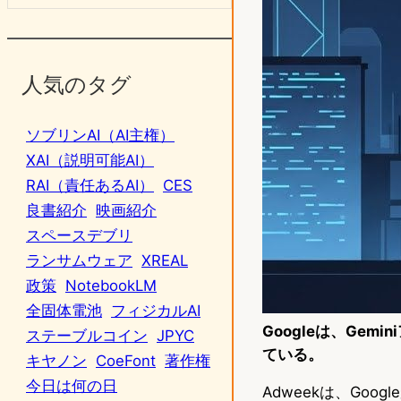
人気のタグ
ソブリンAI（AI主権）
XAI（説明可能AI）
RAI（責任あるAI）
CES
良書紹介
映画紹介
スペースデブリ
ランサムウェア
XREAL
政策
NotebookLM
全固体電池
フィジカルAI
Googleは、Gemi
ステーブルコイン
JPYC
ている。
キヤノン
CoeFont
著作権
今日は何の日
Adweekは、Goo