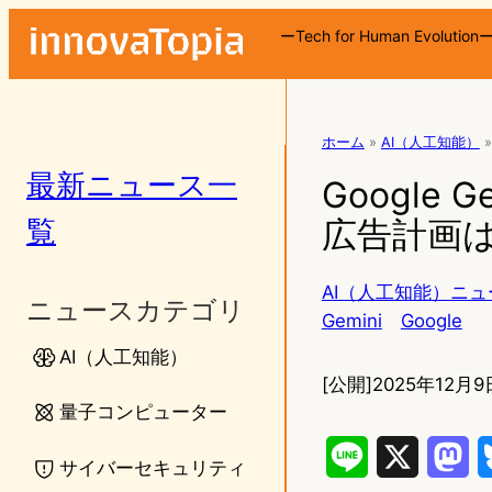
ーTech for Human Evolution
ホーム
»
AI（人工知能）
»
最新ニュース一
Google
覧
広告計画
AI（人工知能）ニュ
ニュースカテゴリ
Gemini
Google
AI（人工知能）
[公開]
2025年12月9日
量子コンピューター
L
X
M
サイバーセキュリティ