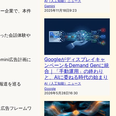
AI（人工知能）ニュース
Gemini
ロジー企業で、本件
2025年11月18日9:23
を使った会話体験や
Googleがディスプレイキャ
ini広告計画に
ンペーンをDemand Genに統
合｜「手動運用」の終わり
と、AIに委ねる時代の始まり
告報道を巡る
AI（人工知能）ニュース
Google
2026年5月28日16:30
ドに広告フレームワ