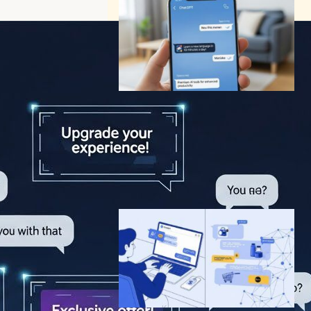
ChatGPT、会話ベース広告の
テスト開始へ―広告導入の背
景に迫る
AI（人工知能）ニュース
｜
テクノロジーと経済ニュース
OpenAI
2026年1月27日16:30