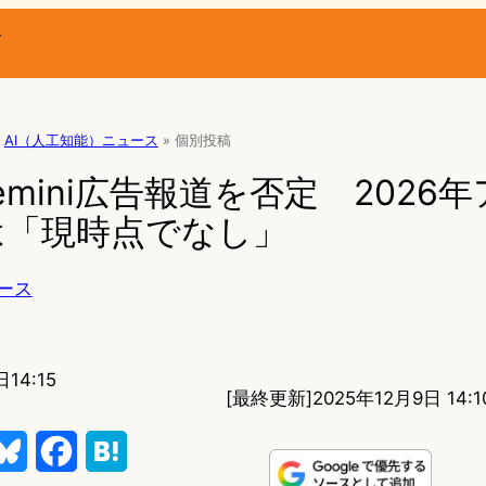
ー
AI（人工知能）ニュース
»
個別投稿
 Gemini広告報道を否定 2026
は「現時点でなし」
ース
14:15
[最終更新]
2025年12月9日 14:1
B
F
H