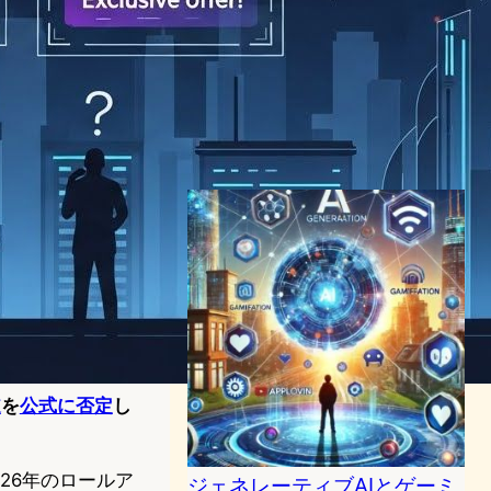
ChatGPTに広告導入か。
OpenAI、週間8億ユーザーへ
「見えない広告」戦略を検討
中
AI（人工知能）ニュース
｜
テクノロジーと経済ニュース
2025年12月28日9:00
道
を
公式に否定
し
026年のロールア
ジェネレーティブAIとゲーミ