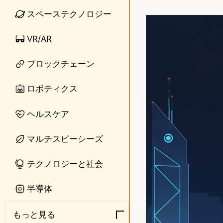
i
a
スペーステクノロジー
n
s
VR/AR
e
t
o
ブロックチェーン
d
ロボティクス
o
ヘルスケア
n
マルチスピーシーズ
テクノロジーと社会
半導体
もっと見る