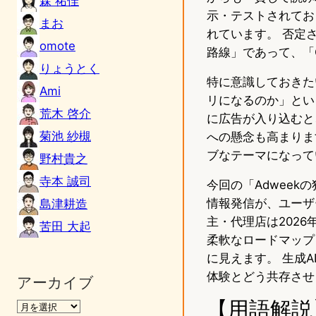
森 祐佳
示・テストされてお
まお
れています。 否定さ
omote
路線」であって、「G
りょうとく
特に意識しておきた
Ami
リになるのか」という
荒木 啓介
に広告が入り込むと
菊池 紗槻
への懸念も高まりま
ブなテーマになって
野村貴之
寺本 誠司
今回の「Adweek
情報発信が、ユーザ
島津耕造
主・代理店は2026
苦田 大起
柔軟なロードマップ
に見えます。 生成
体験とどう共存させ
アーカイブ
【用語解説