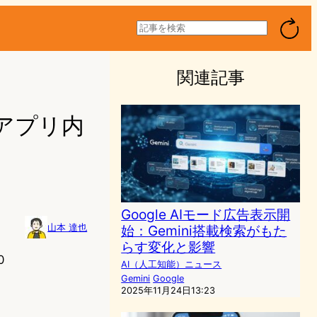
検
索
関連記事
年アプリ内
Google AIモード広告表示開
始：Gemini搭載検索がもた
山本 達也
らす変化と影響
0
AI（人工知能）ニュース
Gemini
Google
2025年11月24日13:23