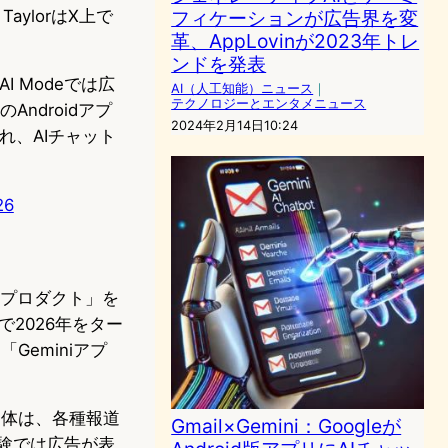
 TaylorはX上で
フィケーションが広告界を変
革、AppLovinが2023年トレ
ンドを発表
AI Modeでは広
AI（人工知能）ニュース
｜
テクノロジーとエンタメニュース
ndroidアプ
2024年2月14日10:24
れ、AIチャット
26
告プロダクト」を
で2026年をター
Geminiアプ
自体は、各種報道
Gmail×Gemini：Googleが
索体験では広告が表