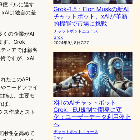
93億ドルに達す
Grok-1.5：Elon Muskの新AI
中、xAIは独自の差
チャットボット、xAIが革新
的機能で市場に挑戦
チャットボットニュース
くの企業がAI
Grok
。Grok
2024年9月8日7:27
ultティアでは顧客
術ですが、xAI
。
されたこのAPI
表やコードファイ
性能は、主要モ
X社のAIチャットボット
れば、
Grok、EU規制で開発に変
デックス作成とスト
化：ユーザーデータ利用停止
へ
チャットボットニュース
の実用性を高めて
Grok