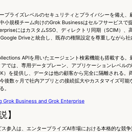
ープライズレベルのセキュリティとプライバシーを備え、
小規模チーム向けのGrok Businessはセルフサービス
nterpriseにはカスタムSSO、ディレクトリ同期（SCIM）
はGoogle Driveと統合し、既存の権限設定を尊重しながら
lections APIを用いたエージェント検索機能も搭載する
 Vaultティアでは、専用データプレーン、アプリケーションレベ
EK）を提供し、データは他の顧客から完全に隔離される。
今後数ヶ月で社内アプリとの接続拡大やカスタマイズ可能
る。
g Grok Business and Grok Enterprise
説】
ービス参入は、エンタープライズAI市場における本格的な競