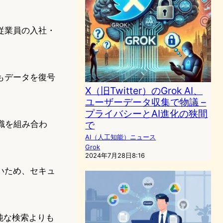
従業員の入社・
もデータを復号
X（旧Twitter）のGrok AI、
ユーザーデータ収集で物議 –
プライバシーとAI進化の狭間
認識を組み合わ
で
AI（人工知能）ニュース
Grok
2024年7月28日8:16
いため、セキュ
純な検索よりも