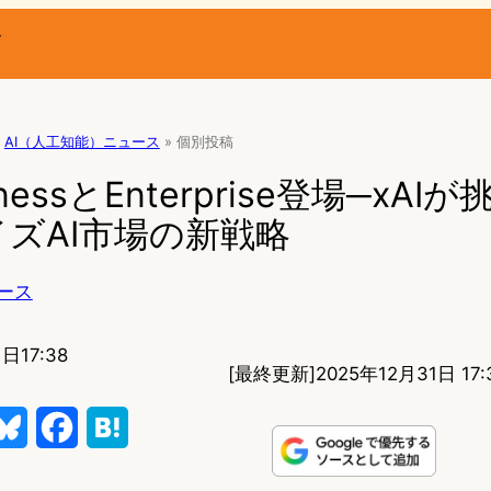
ー
AI（人工知能）ニュース
»
個別投稿
sinessとEnterprise登場─xA
ズAI市場の新戦略
ース
日17:38
[最終更新]
2025年12月31日 17:
B
F
H
l
a
a