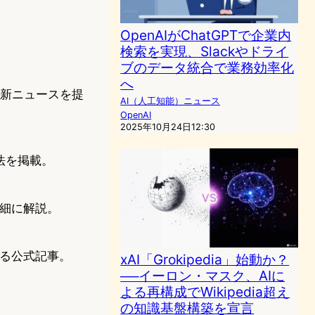
OpenAIがChatGPTで企業内
検索を実現、Slackやドライ
ブのデータ統合で業務効率化
へ
最新ニュースを提
AI（人工知能）ニュース
OpenAI
2025年10月24日12:30
入方法を掲載。
を詳細に解説。
いる公式記事。
xAI「Grokipedia」始動か？
──イーロン・マスク、AIに
よる再構成でWikipedia超え
の知識基盤構築を宣言