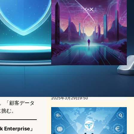
xAIとX統合：イーロン・マス
クが描くAIとソーシャルメデ
ィアの未来
AI（人工知能）ニュース
2025年3月29日9:50
る。「顧客データ
に挑む。
nterprise」