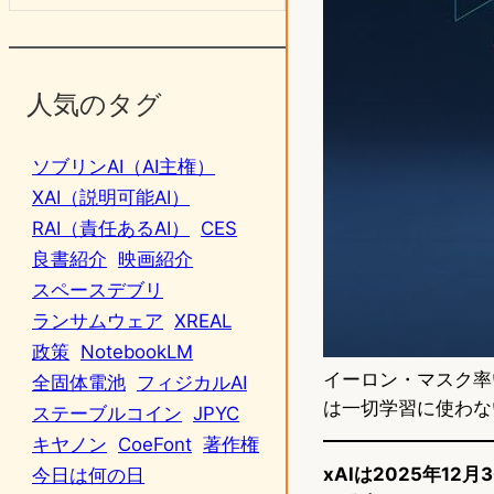
人気のタグ
ソブリンAI（AI主権）
XAI（説明可能AI）
RAI（責任あるAI）
CES
良書紹介
映画紹介
スペースデブリ
ランサムウェア
XREAL
政策
NotebookLM
イーロン・マスク率
全固体電池
フィジカルAI
は一切学習に使わない
ステーブルコイン
JPYC
キヤノン
CoeFont
著作権
xAIは2025年12月3
今日は何の日