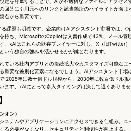
設定を尊重することで、AIが不適切なファイルにアクセス
の回答に引用元へのリンクと該当箇所のハイライトが含ま
観点から重要です。
する課題も明確です。企業向けAIアシスタント市場では、Op
ち、MicrosoftのCopilotは文書作成で43%、メール管
。xAIはこれらの既存プレイヤーに対し、X（旧Twitter
という独自の強みを活かせるかが鍵となります。
れている社内アプリとの接続拡大やカスタマイズ可能なエ
る重要な差別化要素になるでしょう。AIアシスタント市場
で 2025年に数十億ドル規模から、2030年に数百億ドル
います、xAIにとって参入タイミングは決して遅くありま
】
インオン）
システムやアプリケーションにアクセスできる仕組み。ユ
する必要がなくなり、セキュリティと利便性が向上する。