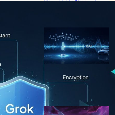
ン・マスクの野望と課題
AI（人工知能）ニュース
Grok
2024年10月22日7:16
Grokボイスエージェント API
登場―xAIが音声AI市場に本
格参入、業界最安値の価格設
定で競合を圧倒
AI（人工知能）ニュース
2025年12月18日8:46