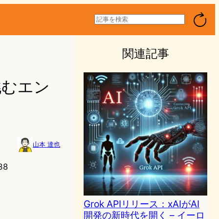
検
索
関連記事
Iが挑むエン
山本 達也
38
Grok APIリリース：xAIがAI
開発の新時代を開く – イーロ