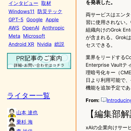
を発表した。
インタビュー
取材
Windows11
防災テック
両サービスはエンタ
GPT-5
Google
Apple
習に使用されない。中
AWS
OpenAI
Anthropic
組織向けのGrok E
Meta
Microsoft
が含まれる。Grok
Android XR
Nvidia
総説
セスできる。
業界をリードするCol
Enterprise
理暗号化キー（CM
日より利用可能で、
機能を追加予定であ
ライター一覧
From:
Introducin
【編集部解
山本 達也
乗杉 海
xAIの企業向けサ