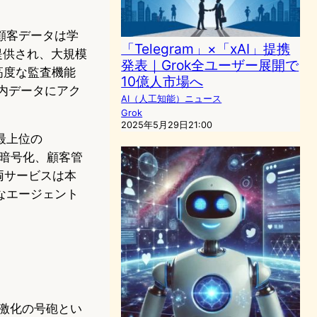
顧客データは学
「Telegram」×「xAI」提携
で提供され、大規模
発表｜Grok全ユーザー展開で
、高度な監査機能
10億人市場へ
社内データにアク
AI（人工知能）ニュース
Grok
2025年5月29日21:00
。最上位の
ルの暗号化、顧客管
両サービスは本
なエージェント
争激化の号砲とい