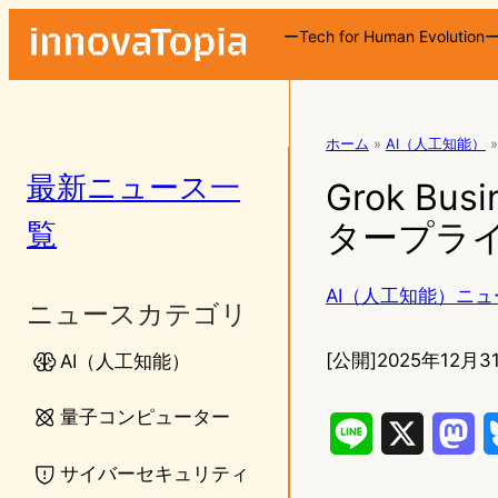
ーTech for Human Evolution
ホーム
»
AI（人工知能）
»
最新ニュース一
Grok Bu
覧
タープライ
AI（人工知能）ニュ
ニュースカテゴリ
[公開]
2025年12月31
AI（人工知能）
量子コンピューター
L
X
M
サイバーセキュリティ
i
a