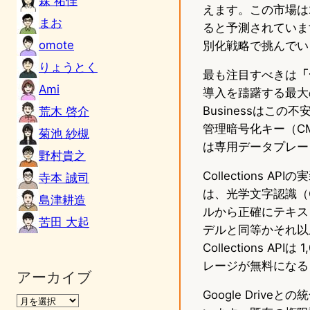
森 祐佳
えます。この市場は2
まお
ると予測されています。M
omote
別化戦略で挑んでい
りょうとく
最も注目すべきは
「
Ami
導入を躊躇する最大
Businessはこの
荒木 啓介
管理暗号化キー（CM
菊池 紗槻
は専用データプレー
野村貴之
Collections
寺本 誠司
は、光学文字認識（
島津耕造
ルから正確にテキス
苦田 大起
デルと同等かそれ以
Collections 
レージが無料になる
アーカイブ
Google Dri