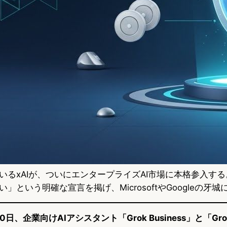
いるxAIが、ついにエンタープライズAI市場に本格参入す
」という明確な宣言を掲げ、MicrosoftやGoogleの牙城
0日、企業向けAIアシスタント「Grok Business」と「Grok E