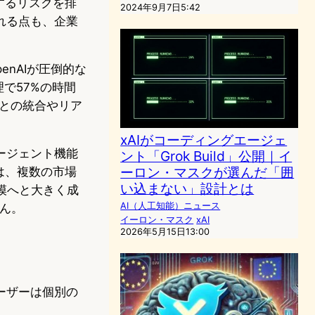
するリスクを排
2024年9月7日5:42
れる点も、企業
enAIが圧倒的な
理で57%の時間
）との統合やリア
xAIがコーディングエージェ
ージェント機能
ント「Grok Build」公開｜イ
ーロン・マスクが選んだ「囲
は、複数の市場
い込まない」設計とは
規模へと大きく成
AI（人工知能）ニュース
せん。
イーロン・マスク
xAI
2026年5月15日13:00
ーザーは個別の