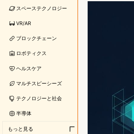
n
s
スペーステクノロジー
e
t
VR/AR
o
ブロックチェーン
d
o
ロボティクス
n
ヘルスケア
マルチスピーシーズ
テクノロジーと社会
半導体
もっと見る