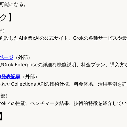
可能になる。
ク】
部）
設したAI企業xAIの公式サイト。Grokの各種サービスや
公式ページ
（外部）
sおよびGrok Enterpriseの詳細な機能説明、料金プラン、導
 API発表記事
（外部）
されたCollections APIの技術仕様、料金体系、活用事例
外部）
ルGrok 4の性能、ベンチマーク結果、技術的特徴を紹介して
】