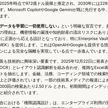
025年時点で972億ドル規模と推定され、2030年には22
icrosoft CopilotやGoogle Geminiが既に先行する
ます。
データを学習に一切使用しない」
という明確な宣言です。多
の理由は、機密情報の漏洩や知的財産の流出リスクにあります
不安に正面から応える設計となっており、特にEnterprise Va
EK）を提供します。これはOpenAIやGoogleも提供する技
ンによる完全な隔離を実現している点で一歩進んでいます
 APIの実装も技術的に興味深い要素です。2025年12月22日に発表
OCR）とレイアウト認識解析を組み合わせ、複雑なExcel
トを抽出します。金融、法務、コーディング領域での検索
上と評価されています。一部の技術系メディアの報道によ
APIは 1,000回の検索あたり2.50ドル とされ、初期期間はイン
と紹介されています。
veとの統合における「権限認識設計」は、エンタープライズ利用