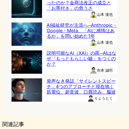
ったのか？金商法改正の成立と
「お墨付き」の危うさ
山本 達也
AI福祉研究が主流へ─Anthropic・
Google・Meta、「AIに感情はあ
るか」を問い始めた1年
山本 達也
説明可能なAI（XAI）の罠─AIはな
ぜ「もっともらしい嘘」をつくの
か？
寺本 誠司
発声なき発話「サイレントスピー
チ」4つのアプローチと現在地｜
筋電位、超音波、口唇読み、脳波
りょうとく
関連記事