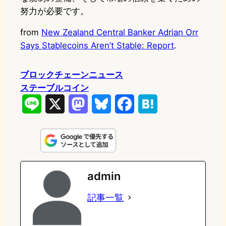
努力が必要です。
from
New Zealand Central Banker Adrian Orr
Says Stablecoins Aren’t Stable: Report
.
ブロックチェーンニュース
ステーブルコイン
L
X
M
B
F
H
i
a
l
a
a
n
s
u
c
t
e
t
e
e
e
admin
o
s
b
n
記事一覧
d
k
o
a
o
y
o