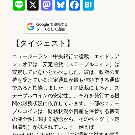
L
X
M
B
F
H
i
a
l
a
a
n
s
u
c
t
e
t
e
e
e
【ダイジェスト】
o
s
b
n
ニュージーランド中央銀行の総裁、エイドリア
d
k
o
a
ン・オアは、安定通貨（ステーブルコイン）は
安定していないと述べました。彼は、政府の支
o
y
o
持を受けている法定通貨が最も信頼できる通貨
n
k
であると指摘しました。オア総裁によると、ス
テーブルコインの安定性は、それを発行する機
関の財務状況に依存しています。一部のステー
ブルコインは、財務状況や資産を保管する機関
の健全性に関する懸念から、そのペッグ（固定
相場制）が試されています。例えば、
TrueUSD（TUSD）は、法定通貨に対する償還