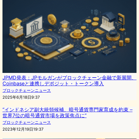
JPMD発表：JPモルガンがブロックチェーン金融で新展開、
Coinbaseと連携しデポジット・トークン導入
ブロックチェーンニュース
2025年6月18日9:37
“インドネシア副大統領候補、暗号通貨専門家育成を約束 –
世界7位の暗号通貨市場を政策焦点に”
ブロックチェーンニュース
2023年12月19日19:37