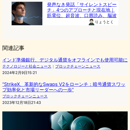
発声なき発話「サイレントスピー
チ」4つのアプローチと現在地｜
筋電位、超音波、口唇読み、脳波
りょうとく
関連記事
インド準備銀行、デジタル通貨をオフラインでも使用可能に
テクノロジーと社会ニュース
｜
ブロックチェーンニュース
2024年2月9日15:21
“StrikeX、革新的なSwaps V2をローンチ：暗号通貨スワッ
プ効率化と市場リーダーへの一歩”
ブロックチェーンニュース
2023年12月18日21:43