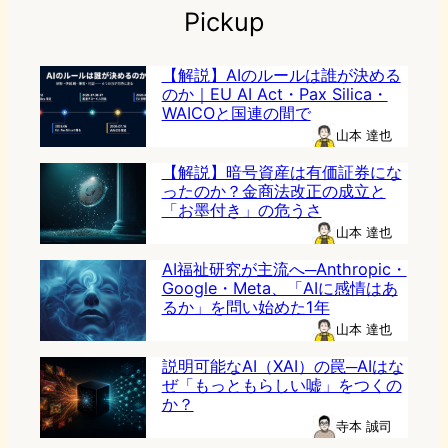
Pickup
【解説】AIのルールは誰が決める
のか｜EU AI Act・Pax Silica・
WAICOと国連の間で
山本 達也
【解説】暗号資産は有価証券にな
ったのか？金商法改正の成立と
「お墨付き」の危うさ
山本 達也
AI福祉研究が主流へ─Anthropic・
Google・Meta、「AIに感情はあ
るか」を問い始めた1年
山本 達也
説明可能なAI（XAI）の罠─AIはな
ぜ「もっともらしい嘘」をつくの
か？
寺本 誠司