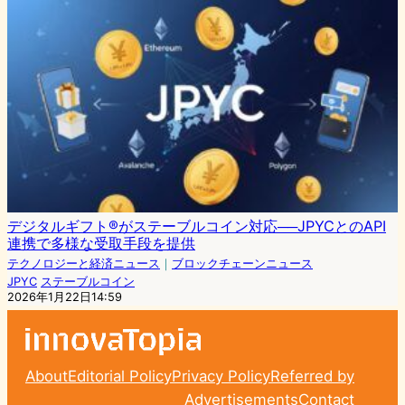
デジタルギフト®がステーブルコイン対応──JPYCとのAPI
連携で多様な受取手段を提供
テクノロジーと経済ニュース
｜
ブロックチェーンニュース
JPYC
ステーブルコイン
2026年1月22日14:59
About
Editorial Policy
Privacy Policy
Referred by
Advertisements
Contact