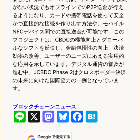
がない状況でもオフラインでのP2P送金が行え
るようになり、カードや携帯電話を使って安全
かつ直接的な接続を作り出す方法や、モバイル
NFCデバイス間での直接送金が可能です。この
プロジェクトは、CBDCの機能向上とグローバ
ルなシフトを反映し、金融包摂性の向上、決済
効率の改善、ユーザーのニーズに応える実用的
な応用を示しています。デジタル通貨の普及が
進む中、JCBDC Phase 2はクロスボーダー決済
の未来に向けた国際協力の一例となっていま
す。
ブロックチェーンニュース
L
X
M
B
F
H
i
a
l
a
a