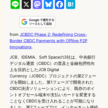
L
X
M
B
F
H
i
a
l
a
a
n
s
u
c
t
e
t
e
e
e
from
JCBDC Phase 2: Redefining Cross-
Border CBDC Payments with Offline P2P
o
s
b
n
Innovations
.
d
k
o
a
JCB、IDEMIA、Soft Spaceの3社は、中央銀行
o
y
o
デジタル通貨（CBDC）の普及と金融包摂性向
n
k
上を目的としたJCB Digital
Currency（JCBDC）プロジェクトの第2フェー
ズを開始しました。第1フェーズで開発された
CBDC決済ソリューションにより、既存のポイ
ントオブセール端末や支払いカードを変更する
ことなくCBDCを受け入れることが可能になり
ました。第2フェーズでは、インターネット接続