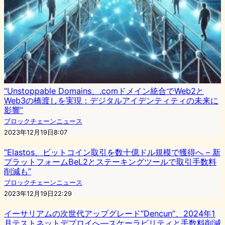
“Unstoppable Domains、.comドメイン統合でWeb2と
Web3の橋渡しを実現：デジタルアイデンティティの未来に
影響”
ブロックチェーンニュース
2023年12月19日8:07
“Elastos、ビットコイン取引を数十億ドル規模で獲得へ – 新
プラットフォームBeL2とステーキングツールで取引手数料
削減も”
ブロックチェーンニュース
2023年12月19日22:29
イーサリアムの次世代アップグレード”Dencun”、2024年1
月テストネットデプロイへ—スケーラビリティと手数料削減