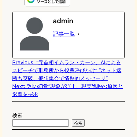
n
s
u
c
t
e
t
e
e
e
admin
o
s
b
n
記事一覧
d
k
o
a
o
y
o
n
k
Previous:
“元首相イムラン・カーン、AIによる
スピーチで刑務所から投票呼びかけ” “ネット遮
断も突破、仮想集会で情熱的メッセージ”
Next:
“AIの幻覚”現象が浮上、現実逸脱の原因と
影響を探求
検索
検索