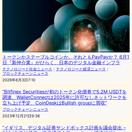
トークンかステーブルコインか。それともPayPayか？ 6月1
日『新仲介業』がひらく、日本のデジタル金融インフラ
テクノロジーと社会ニュース
｜
テクノロジーと経済ニュース
｜
ブロックチェーンニュース
2026年6月3日7:10
“Bitfinex Securitiesが初のトークン化債券で5.2M USDTを
調達、WalletConnectは2025年に許可なしネットワークを
立ち上げ予定、CoinDeskはBullish groupに買収”
ブロックチェーンニュース
2023年12月21日9:38
“イギリス、デジタル証券サンドボックス計画を議会提出 –