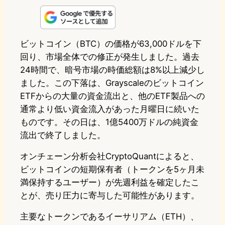
n
s
u
c
t
e
t
e
e
e
ビットコイン（BTC）の価格が63,000ドルを下
回り、市場全体での修正が発生しました。過去
o
s
b
n
24時間で、暗号市場の時価総額は8%以上減少し
d
k
o
a
ました。この下落は、Grayscaleのビットコイン
o
y
o
ETFからの大量の資金流出と、他のETF製品への
通常より低い資金流入があった月曜日に続いた
n
k
ものです。その日は、1億5400万ドルの純資金
流出で終了しました。
オンチェーン分析会社CryptoQuantによると、
ビットコインの短期保有者（トークンを5ヶ月未
満保持するユーザー）が先週利益を確定したこ
とが、売り圧力に寄与した可能性があります。
主要なトークンであるイーサリアム（ETH）、