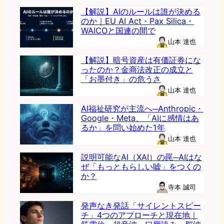
【解説】AIのルールは誰が決める
のか｜EU AI Act・Pax Silica・
WAICOと国連の間で
山本 達也
【解説】暗号資産は有価証券にな
ったのか？金商法改正の成立と
「お墨付き」の危うさ
山本 達也
AI福祉研究が主流へ─Anthropic・
Google・Meta、「AIに感情はあ
るか」を問い始めた1年
山本 達也
説明可能なAI（XAI）の罠─AIはな
ぜ「もっともらしい嘘」をつくの
か？
寺本 誠司
発声なき発話「サイレントスピー
チ」4つのアプローチと現在地｜