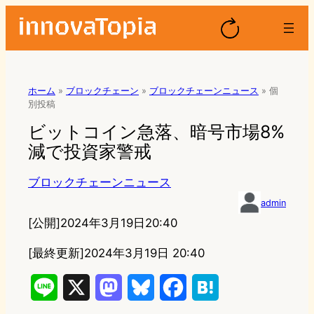
ホーム
»
ブロックチェーン
»
ブロックチェーンニュース
»
個
別投稿
ビットコイン急落、暗号市場8%
減で投資家警戒
ブロックチェーンニュース
admin
[公開]
2024年3月19日20:40
[最終更新]
2024年3月19日 20:40
L
X
M
B
F
H
i
a
l
a
a