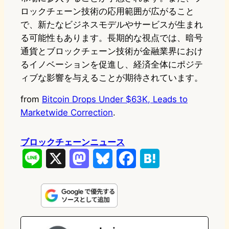
ロックチェーン技術の応用範囲が広がること
で、新たなビジネスモデルやサービスが生まれ
る可能性もあります。長期的な視点では、暗号
通貨とブロックチェーン技術が金融業界におけ
るイノベーションを促進し、経済全体にポジテ
ィブな影響を与えることが期待されています。
from
Bitcoin Drops Under $63K, Leads to
Marketwide Correction
.
ブロックチェーンニュース
L
X
M
B
F
H
i
a
l
a
a
n
s
u
c
t
e
t
e
e
e