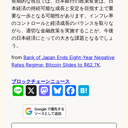
長期的な視点では、日本銀行の政策変更は、日
本経済の持続可能な成長と安定を目指す上で重
要な一歩となる可能性があります。インフレ率
のコントロールと経済成長のバランスを取りな
がら、適切な金融政策を実施することが、今後
の日本経済にとっての大きな課題となるでしょ
う。
from
Bank of Japan Ends Eight-Year Negative
Rates Regime; Bitcoin Slides to $62.7K
.
ブロックチェーンニュース
L
X
M
B
F
H
i
a
l
a
a
n
s
u
c
t
e
t
e
e
e