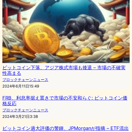
ビットコイン下落、アジア株式市場も後退 – 市場の不確実
性高まる
ブロックチェーンニュース
2024年6月11日15:49
FRB、利息率据え置きで市場の不安和らぐ: ビットコイン価
格反応
ブロックチェーンニュース
2024年3月21日3:38
ビットコイン過大評価の警鐘、JPMorganが指摘 – ETF流出