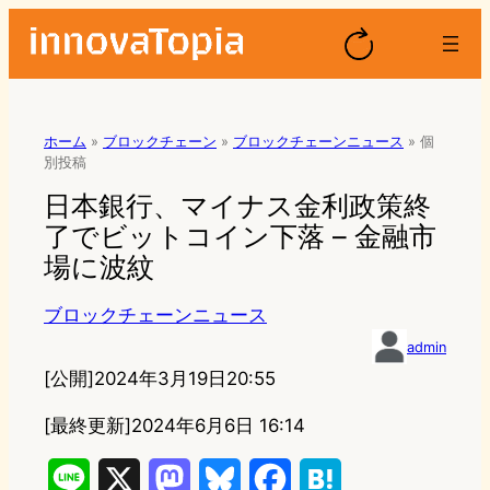
ホーム
»
ブロックチェーン
»
ブロックチェーンニュース
»
個
別投稿
日本銀行、マイナス金利政策終
了でビットコイン下落 – 金融市
場に波紋
ブロックチェーンニュース
admin
[公開]
2024年3月19日20:55
[最終更新]
2024年6月6日 16:14
L
X
M
B
F
H