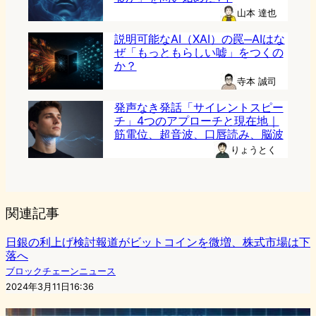
山本 達也
説明可能なAI（XAI）の罠─AIはな
ぜ「もっともらしい嘘」をつくの
か？
寺本 誠司
発声なき発話「サイレントスピー
チ」4つのアプローチと現在地｜
筋電位、超音波、口唇読み、脳波
りょうとく
関連記事
日銀の利上げ検討報道がビットコインを微増、株式市場は下
落へ
ブロックチェーンニュース
2024年3月11日16:36