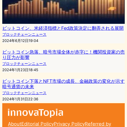
ビットコイン、米経済指標とFed政策決定に翻弄される展開
ブロックチェーンニュース
2024年6月12日19:04
ビットコイン急落、暗号市場全体が赤字に！機関投資家の売
り圧力が影響
ブロックチェーンニュース
2024年1月23日18:45
ビットコイン下落とNFT市場の成長、金融政策の変化が示す
暗号通貨の未来
ブロックチェーンニュース
2024年1月31日22:36
About
Editorial Policy
Privacy Policy
Referred by