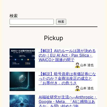
検索
検索
Pickup
【解説】AIのルールは誰が決める
のか｜EU AI Act・Pax Silica・
WAICOと国連の間で
山本 達也
【解説】暗号資産は有価証券にな
ったのか？金商法改正の成立と
「お墨付き」の危うさ
山本 達也
AI福祉研究が主流へ─Anthropic・
Google・Meta、「AIに感情はあ
るか」を問い始めた1年