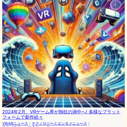
2024年2月、VRゲーム界が熱狂の渦中へ! 多様なプラット
フォームで新作続々
VR/ARニュース
｜
テクノロジーとエンタメニュース
｜