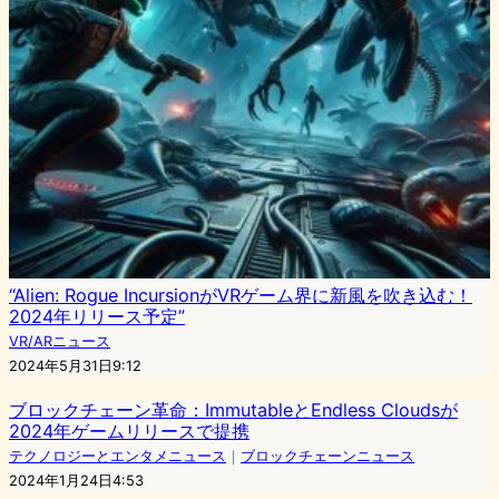
“Alien: Rogue IncursionがVRゲーム界に新風を吹き込む！
2024年リリース予定”
VR/ARニュース
2024年5月31日9:12
ブロックチェーン革命：ImmutableとEndless Cloudsが
2024年ゲームリリースで提携
テクノロジーとエンタメニュース
｜
ブロックチェーンニュース
2024年1月24日4:53