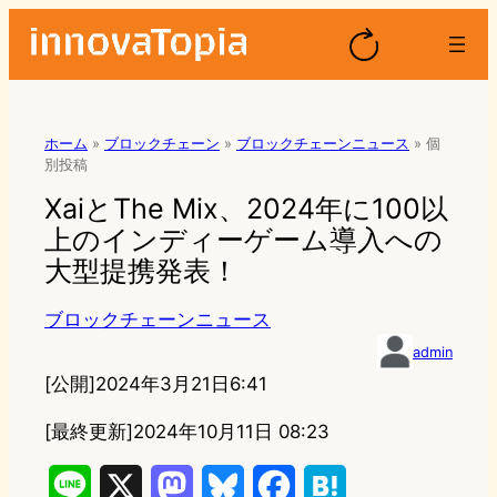
ホーム
»
ブロックチェーン
»
ブロックチェーンニュース
»
個
別投稿
XaiとThe Mix、2024年に100以
上のインディーゲーム導入への
大型提携発表！
ブロックチェーンニュース
admin
[公開]
2024年3月21日6:41
[最終更新]
2024年10月11日 08:23
L
X
M
B
F
H