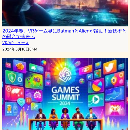
2024年春、VRゲーム界にBatmanとAlienが躍動！新技術と
の融合で未来へ
VR/ARニュース
2024年5月18日8:44