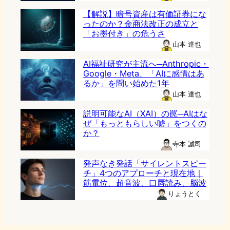
【解説】暗号資産は有価証券にな
ったのか？金商法改正の成立と
「お墨付き」の危うさ
山本 達也
AI福祉研究が主流へ─Anthropic・
Google・Meta、「AIに感情はあ
るか」を問い始めた1年
山本 達也
説明可能なAI（XAI）の罠─AIはな
ぜ「もっともらしい嘘」をつくの
か？
寺本 誠司
発声なき発話「サイレントスピー
チ」4つのアプローチと現在地｜
筋電位、超音波、口唇読み、脳波
りょうとく