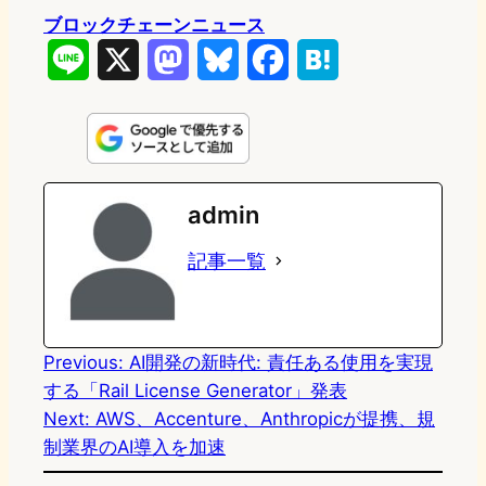
ブロックチェーンニュース
L
X
M
B
F
H
i
a
l
a
a
n
s
u
c
t
e
t
e
e
e
admin
o
s
b
n
記事一覧
d
k
o
a
o
y
o
n
k
Previous:
AI開発の新時代: 責任ある使用を実現
する「Rail License Generator」発表
Next:
AWS、Accenture、Anthropicが提携、規
制業界のAI導入を加速