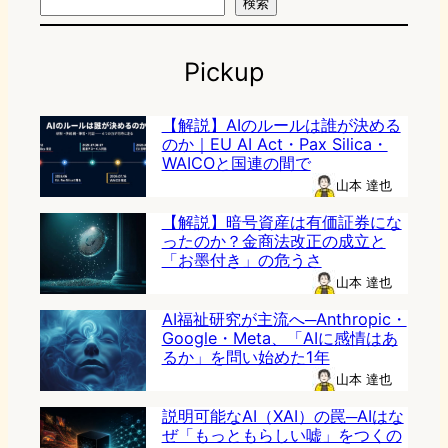
検索
Pickup
【解説】AIのルールは誰が決める
のか｜EU AI Act・Pax Silica・
WAICOと国連の間で
山本 達也
【解説】暗号資産は有価証券にな
ったのか？金商法改正の成立と
「お墨付き」の危うさ
山本 達也
AI福祉研究が主流へ─Anthropic・
Google・Meta、「AIに感情はあ
るか」を問い始めた1年
山本 達也
説明可能なAI（XAI）の罠─AIはな
ぜ「もっともらしい嘘」をつくの