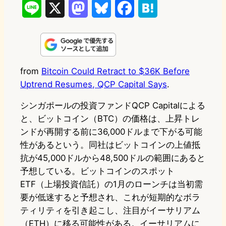
L
X
M
B
F
H
i
a
l
a
a
n
s
u
c
t
e
t
e
e
e
from
Bitcoin Could Retract to $36K Before
Uptrend Resumes, QCP Capital Says
.
o
s
b
n
d
k
o
a
シンガポールの投資ファンドQCP Capitalによる
と、ビットコイン（BTC）の価格は、上昇トレ
o
y
o
ンドが再開する前に36,000ドルまで下がる可能
n
k
性があるという。同社はビットコインの上値抵
抗が45,000ドルから48,500ドルの範囲にあると
予想している。ビットコインのスポット
ETF（上場投資信託）の1月のローンチは当初需
要が低迷すると予想され、これが短期的なボラ
ティリティを引き起こし、注目がイーサリアム
（ETH）に移る可能性がある。イーサリアムに