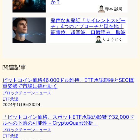
か？
寺本 誠司
発声なき発話「サイレントスピー
チ」4つのアプローチと現在地｜
筋電位、超音波、口唇読み、脳波
りょうとく
関連記事
ビットコイン価格46,000ドル維持、ETF承認期待とSEC慎
重姿勢で市場に揺れ動く
ブロックチェーンニュース
ETF承認
2024年1月9日23:24
「ビットコイン価格、スポットETF承認の影響で32,000ド
ルへの下落の可能性－CryptoQuant分析」
ブロックチェーンニュース
ETF承認