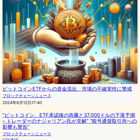
ビットコインETFからの資金流出、市場の不確実性に警戒
ブロックチェーンニュース
2024年6月12日17:40
“ビットコイン、ETF承認後の急騰と37,000ドルの下落予測
– トレーダーのナジャリアン氏が見解” “暗号通貨取引所への
影響も警告”
ブロックチェーンニュース