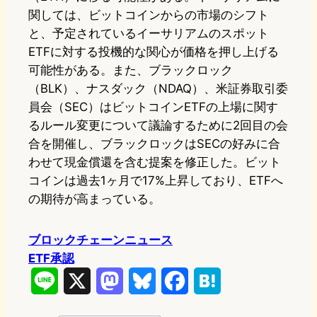
関しては、ビットコインからの市場のシフト
と、予定されているイーサリアムのスポット
ETFに対する投機的な関心が価格を押し上げる
可能性がある。また、ブラックロック
（BLK）、ナスダック（NDAQ）、米証券取引委
員会（SEC）はビットコインETFの上場に関す
るルール変更について議論するために2回目の会
合を開催し、ブラックロックはSECの好みに合
わせて現金償還を含む提案を修正した。ビット
コインは過去1ヶ月で17%上昇しており、ETFへ
の期待が高まっている。
ブロックチェーンニュース
ETF承認
L
X
M
B
F
H
i
a
l
a
a