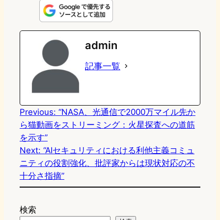
n
s
u
c
t
e
t
e
e
e
admin
o
s
b
n
記事一覧
d
k
o
a
o
y
o
n
k
Previous:
“NASA、光通信で2000万マイル先か
ら猫動画をストリーミング：火星探査への道筋
を示す”
Next:
“AIセキュリティにおける利他主義コミュ
ニティの役割強化、批評家からは現状対応の不
十分さ指摘”
検索