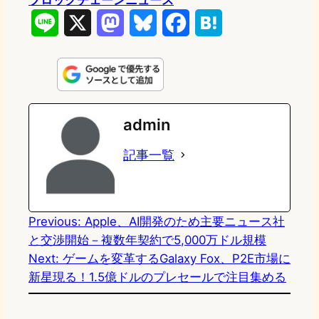
ブロックチェーンニュース
L
X
M
B
F
H
i
a
l
a
a
n
s
u
c
t
e
t
e
e
e
admin
o
s
b
n
記事一覧
d
k
o
a
o
y
o
n
k
Previous:
Apple、AI開発のため主要ニュース社
と交渉開始－複数年契約で5,000万ドル規模
Next:
ゲームを変革するGalaxy Fox、P2E市場に
新星現る！1.5億ドルのプレセールで注目集める