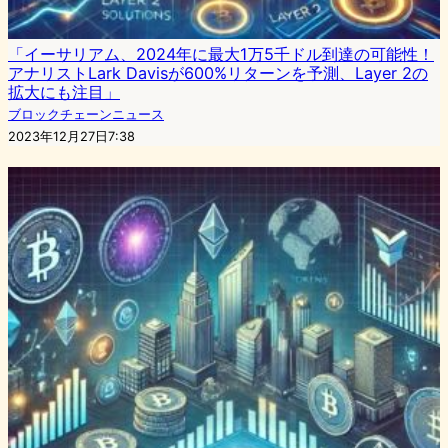
「イーサリアム、2024年に最大1万5千ドル到達の可能性！
アナリストLark Davisが600%リターンを予測、Layer 2の
拡大にも注目」
ブロックチェーンニュース
2023年12月27日7:38