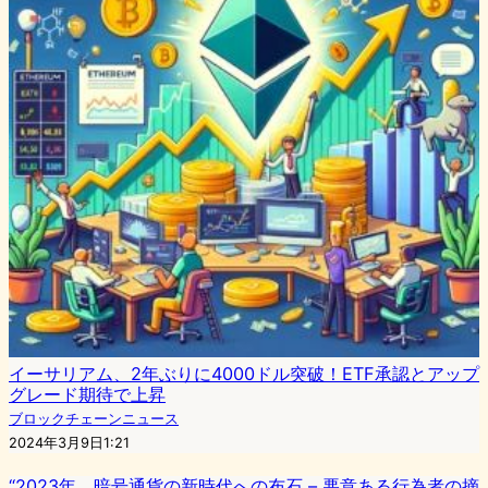
イーサリアム、2年ぶりに4000ドル突破！ETF承認とアップ
グレード期待で上昇
ブロックチェーンニュース
2024年3月9日1:21
“2023年、暗号通貨の新時代への布石 – 悪意ある行為者の摘