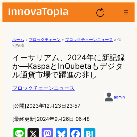
ホーム
»
ブロックチェーン
»
ブロックチェーンニュース
»
個
別投稿
イーサリアム、2024年に新記録
か―KaspaとInQubetaもデジタ
ル通貨市場で躍進の兆し
ブロックチェーンニュース
admin
[公開]
2023年12月23日23:57
[最終更新]
2024年9月26日 06:48
L
X
M
B
F
H