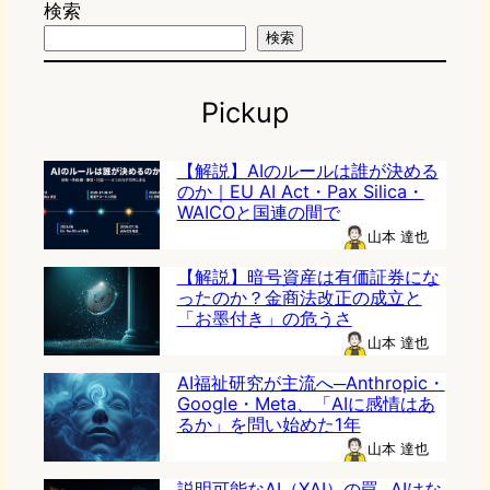
検索
検索
Pickup
【解説】AIのルールは誰が決める
のか｜EU AI Act・Pax Silica・
WAICOと国連の間で
山本 達也
【解説】暗号資産は有価証券にな
ったのか？金商法改正の成立と
「お墨付き」の危うさ
山本 達也
AI福祉研究が主流へ─Anthropic・
Google・Meta、「AIに感情はあ
るか」を問い始めた1年
山本 達也
説明可能なAI（XAI）の罠─AIはな