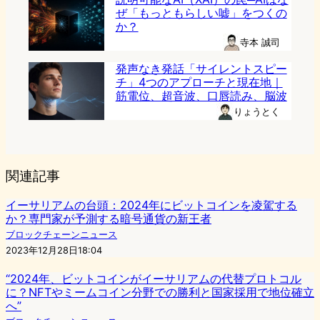
ぜ「もっともらしい嘘」をつくの
か？
寺本 誠司
発声なき発話「サイレントスピー
チ」4つのアプローチと現在地｜
筋電位、超音波、口唇読み、脳波
りょうとく
関連記事
イーサリアムの台頭：2024年にビットコインを凌駕する
か？専門家が予測する暗号通貨の新王者
ブロックチェーンニュース
2023年12月28日18:04
“2024年、ビットコインがイーサリアムの代替プロトコル
に？NFTやミームコイン分野での勝利と国家採用で地位確立
へ”