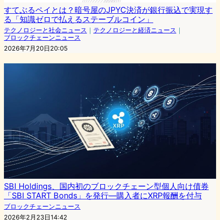
すてぶるペイとは？暗号屋のJPYC決済が銀行振込で実現す
る「知識ゼロで払えるステーブルコイン」
テクノロジーと社会ニュース
｜
テクノロジーと経済ニュース
｜
ブロックチェーンニュース
2026年7月20日20:05
SBI Holdings、国内初のブロックチェーン型個人向け債券
「SBI START Bonds」を発行―購入者にXRP報酬を付与
ブロックチェーンニュース
2026年2月23日14:42