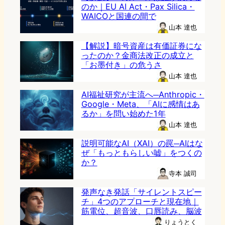
のか｜EU AI Act・Pax Silica・
WAICOと国連の間で
山本 達也
【解説】暗号資産は有価証券にな
ったのか？金商法改正の成立と
「お墨付き」の危うさ
山本 達也
AI福祉研究が主流へ─Anthropic・
Google・Meta、「AIに感情はあ
るか」を問い始めた1年
山本 達也
説明可能なAI（XAI）の罠─AIはな
ぜ「もっともらしい嘘」をつくの
か？
寺本 誠司
発声なき発話「サイレントスピー
チ」4つのアプローチと現在地｜
筋電位、超音波、口唇読み、脳波
りょうとく