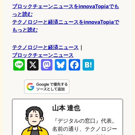
ブロックチェーンニュースをinnovaTopiaでも
っと読む
テクノロジーと経済ニュースをinnovaTopiaで
もっと読む
テクノロジーと経済ニュース
｜
ブロックチェーンニュース
L
X
M
B
F
H
i
a
l
a
a
n
s
u
c
t
e
t
e
e
e
山本 達也
o
s
b
n
『デジタルの窓口』代表。
d
k
o
a
名前の通り、テクノロジー
o
y
o