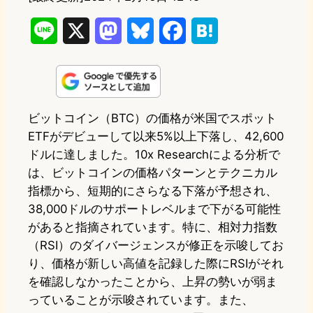
L
X
M
B
F
H
i
a
l
a
a
n
s
u
c
t
e
t
e
e
e
ビットコイン（BTC）の価格が米国でスポット
ETFがデビューして以来5%以上下落し、42,600
o
s
b
n
ドルに達しました。10x Researchによる分析で
d
k
o
a
は、ビットコインの価格パターンとテクニカル
o
y
o
指標から、短期的にさらなる下落が予想され、
38,000ドルのサポートレベルまで下がる可能性
n
k
があると指摘されています。特に、相対力指数
（RSI）のダイバージェンスが修正を示唆してお
り、価格が新しい高値を記録した際にRSIがそれ
を確認しなかったことから、上昇の勢いが弱ま
っていることが示唆されています。また、