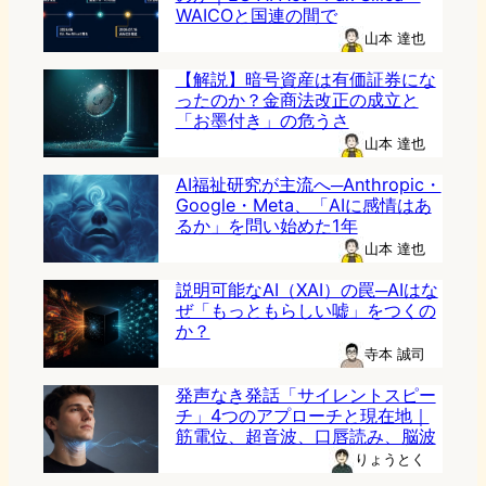
WAICOと国連の間で
山本 達也
【解説】暗号資産は有価証券にな
ったのか？金商法改正の成立と
「お墨付き」の危うさ
山本 達也
AI福祉研究が主流へ─Anthropic・
Google・Meta、「AIに感情はあ
るか」を問い始めた1年
山本 達也
説明可能なAI（XAI）の罠─AIはな
ぜ「もっともらしい嘘」をつくの
か？
寺本 誠司
発声なき発話「サイレントスピー
チ」4つのアプローチと現在地｜
筋電位、超音波、口唇読み、脳波
りょうとく