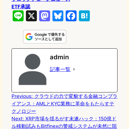
ETF承認
L
X
M
B
F
H
i
a
l
a
a
n
s
u
c
t
e
t
e
e
e
admin
o
s
b
n
記事一覧
d
k
o
a
o
y
o
n
k
Previous:
クラウドの力で変貌する金融コンプラ
イアンス：AMLとKYC業務に革命をもたらすテ
クノロジー
Next:
XRP市場を揺るがす未遂ハック：150億ド
ル移動試みもBitfinexの警戒システムが未然に阻