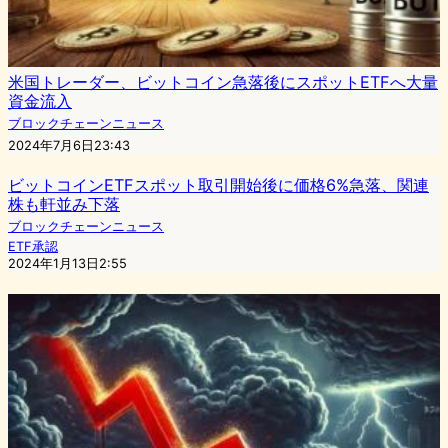
米国トレーダー、ビットコイン急落後にスポットETFへ大量
資金流入
ブロックチェーンニュース
2024年7月6日23:43
ビットコインETFスポット取引開始後に価格6%急落、関連
株も軒並み下落
ブロックチェーンニュース
ETF承認
2024年1月13日2:55