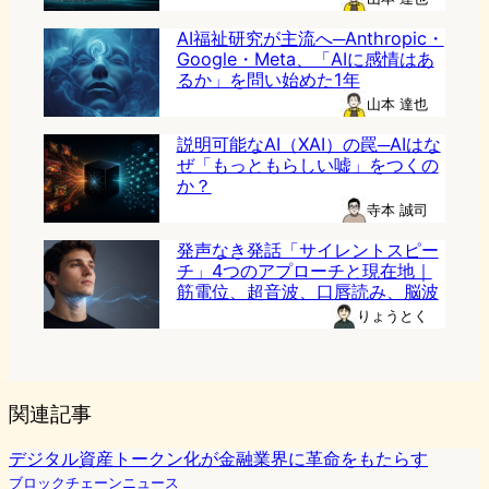
AI福祉研究が主流へ─Anthropic・
Google・Meta、「AIに感情はあ
るか」を問い始めた1年
山本 達也
説明可能なAI（XAI）の罠─AIはな
ぜ「もっともらしい嘘」をつくの
か？
寺本 誠司
発声なき発話「サイレントスピー
チ」4つのアプローチと現在地｜
筋電位、超音波、口唇読み、脳波
りょうとく
関連記事
デジタル資産トークン化が金融業界に革命をもたらす
ブロックチェーンニュース