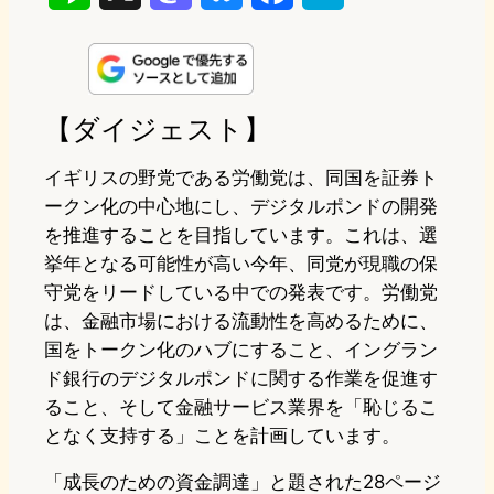
i
a
l
a
a
n
s
u
c
t
e
t
e
e
e
【ダイジェスト】
o
s
b
n
イギリスの野党である労働党は、同国を証券ト
d
k
o
a
ークン化の中心地にし、デジタルポンドの開発
を推進することを目指しています。これは、選
o
y
o
挙年となる可能性が高い今年、同党が現職の保
n
k
守党をリードしている中での発表です。労働党
は、金融市場における流動性を高めるために、
国をトークン化のハブにすること、イングラン
ド銀行のデジタルポンドに関する作業を促進す
ること、そして金融サービス業界を「恥じるこ
となく支持する」ことを計画しています。
「成長のための資金調達」と題された28ページ