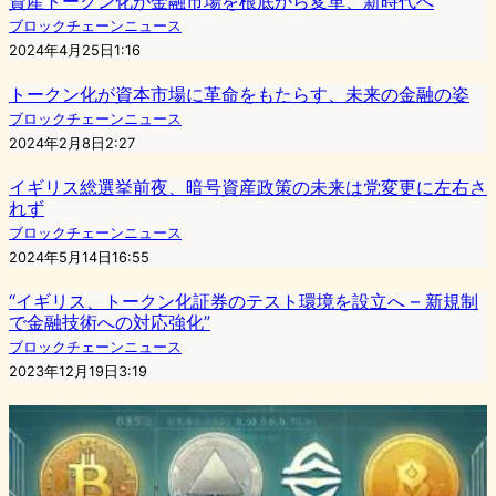
資産トークン化が金融市場を根底から変革、新時代へ
ブロックチェーンニュース
2024年4月25日1:16
トークン化が資本市場に革命をもたらす、未来の金融の姿
ブロックチェーンニュース
2024年2月8日2:27
イギリス総選挙前夜、暗号資産政策の未来は党変更に左右さ
れず
ブロックチェーンニュース
2024年5月14日16:55
“イギリス、トークン化証券のテスト環境を設立へ – 新規制
で金融技術への対応強化”
ブロックチェーンニュース
2023年12月19日3:19