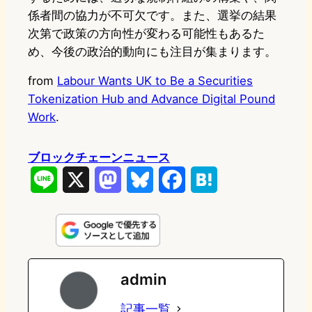
係者間の協力が不可欠です。また、選挙の結果
次第で政策の方向性が変わる可能性もあるた
め、今後の政治的動向にも注目が集まります。
from
Labour Wants UK to Be a Securities
Tokenization Hub and Advance Digital Pound
Work
.
ブロックチェーンニュース
L
X
M
B
F
H
i
a
l
a
a
n
s
u
c
t
e
t
e
e
e
admin
o
s
b
n
記事一覧