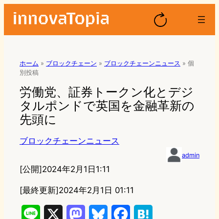
ホーム
»
ブロックチェーン
»
ブロックチェーンニュース
»
個
別投稿
労働党、証券トークン化とデジ
タルポンドで英国を金融革新の
先頭に
ブロックチェーンニュース
admin
[公開]
2024年2月1日1:11
[最終更新]
2024年2月1日 01:11
L
X
M
B
F
H