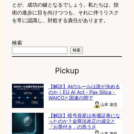
とが、成功の鍵となるでしょう。私たちは、技
術の進歩に目を向けつつも、それに伴うリスク
を常に認識し、対処する責任があります。
検索
検索
Pickup
【解説】AIのルールは誰が決める
のか｜EU AI Act・Pax Silica・
WAICOと国連の間で
山本 達也
【解説】暗号資産は有価証券にな
ったのか？金商法改正の成立と
「お墨付き」の危うさ
山本 達也