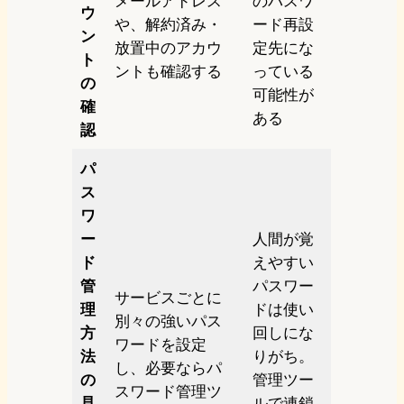
メールアドレス
のパスワ
ウ
や、解約済み・
ード再設
ン
放置中のアカウ
定先にな
ト
ントも確認する
っている
の
可能性が
確
ある
認
パ
ス
ワ
ー
人間が覚
ド
えやすい
管
パスワー
サービスごとに
理
ドは使い
別々の強いパス
方
回しにな
ワードを設定
法
りがち。
し、必要ならパ
の
管理ツー
スワード管理ツ
見
ルで連鎖