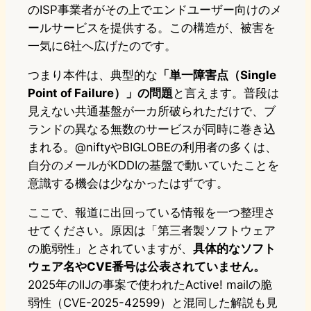
のISP事業者がその上でエンドユーザー向けのメ
ールサービスを提供する。この構造が、被害を
一気に6社へ広げたのです。
つまり本件は、典型的な
「単一障害点（Single
Point of Failure）」の問題
と言えます。普段は
見えない共通基盤が一カ所破られただけで、ブ
ランドの異なる無数のサービスが同時に巻き込
まれる。@niftyやBIGLOBEの利用者の多くは、
自分のメールがKDDIの基盤で動いていたことを
意識する機会は少なかったはずです。
ここで、報道に出回っている情報を一つ整理さ
せてください。原因は「第三者製ソフトウェア
の脆弱性」とされていますが、
具体的なソフト
ウェア名やCVE番号は公表されていません。
2025年のIIJの事案で使われたActive! mailの脆
弱性（CVE-2025-42599）と混同した解説も見