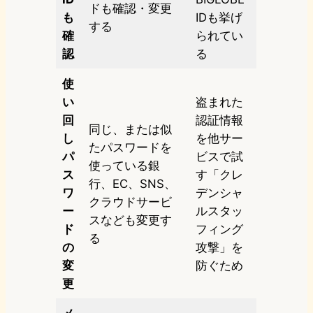
ドも確認・変更
も
IDも挙げ
する
確
られてい
認
る
使
い
盗まれた
回
認証情報
同じ、または似
し
を他サー
たパスワードを
パ
ビスで試
使っている銀
ス
す「クレ
行、EC、SNS、
ワ
デンシャ
クラウドサービ
ー
ルスタッ
スなども変更す
ド
フィング
る
の
攻撃」を
変
防ぐため
更