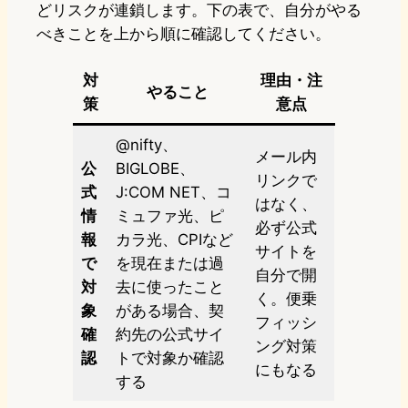
どリスクが連鎖します。下の表で、自分がやる
べきことを上から順に確認してください。
対
理由・注
やること
策
意点
@nifty、
メール内
公
BIGLOBE、
リンクで
式
J:COM NET、コ
はなく、
情
ミュファ光、ピ
必ず公式
報
カラ光、CPIなど
サイトを
で
を現在または過
自分で開
対
去に使ったこと
く。便乗
象
がある場合、契
フィッシ
確
約先の公式サイ
ング対策
認
トで対象か確認
にもなる
する