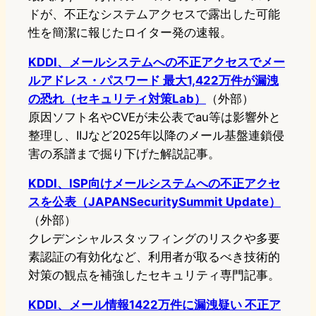
ドが、不正なシステムアクセスで露出した可能
性を簡潔に報じたロイター発の速報。
KDDI、メールシステムへの不正アクセスでメー
ルアドレス・パスワード 最大1,422万件が漏洩
の恐れ（セキュリティ対策Lab）
（外部）
原因ソフト名やCVEが未公表でau等は影響外と
整理し、IIJなど2025年以降のメール基盤連鎖侵
害の系譜まで掘り下げた解説記事。
KDDI、ISP向けメールシステムへの不正アクセ
スを公表（JAPANSecuritySummit Update）
（外部）
クレデンシャルスタッフィングのリスクや多要
素認証の有効化など、利用者が取るべき技術的
対策の観点を補強したセキュリティ専門記事。
KDDI、メール情報1422万件に漏洩疑い 不正ア