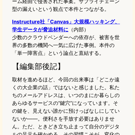
ーム経由で侵害された事案。サプライチェーン
型の漏えいという観点で本件とつながる。
Instructure社「Canvas」大規模ハッキング、
学生データが脅迫材料に
（内部）
少数のクラウドベンダーへの依存が、被害を世
界の多数の機関へ一気に広げた事例。本件の
「単一障害点」という論点と直結する。
【編集部後記】
取材を進めるほど、今回の出来事は「どこか遠
くの大企業の話」ではないと感じました。私た
ちのメールアドレスは、いつのまにか暮らしの
あらゆるサービスの“鍵穴”になっています。そ
の鍵を、見えない誰かに預けっぱなしにしてい
ないか——。便利さを手放す必要はありませ
ん。ただ、ときどき立ち止まって自分のデジタ
ルの足元を確かめる。その習慣こそが、変化の