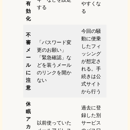
有
やすくな
する
効
る
化
今回の騒
不
動に便乗
審
「パスワード変
したフィ
メ
更のお願い」
ッシング
ー
「緊急確認」な
が想定さ
ル
どを装うメール
れる。手
に
のリンクを開か
続きは公
注
ない
式サイト
意
から行う
休
過去に登
眠
録した別
ア
以前使っていた
サービス
カ