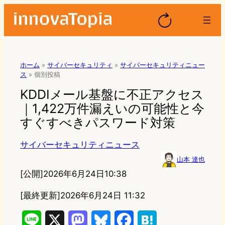
ホーム
»
サイバーセキュリティ
»
サイバーセキュリティニュー
ス
»
個別投稿
KDDIメール基盤に不正アクセス
｜1,422万件漏えいの可能性と今
すぐすべきパスワード対策
サイバーセキュリティニュース
山本 達也
[公開]
2026年6月24日10:38
[最終更新]
2026年6月24日 11:32
L
X
M
B
F
H