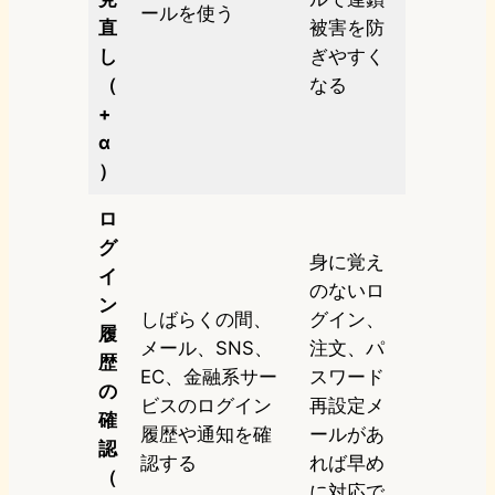
ールを使う
直
被害を防
し
ぎやすく
（
なる
+
α
）
ロ
グ
身に覚え
イ
のないロ
ン
しばらくの間、
グイン、
履
メール、SNS、
注文、パ
歴
EC、金融系サー
スワード
の
ビスのログイン
再設定メ
確
履歴や通知を確
ールがあ
認
認する
れば早め
（
に対応で