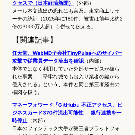
クセスで（日本経済新聞）
（外部）
メール本文流出の恐れにも言及。東京商工リサ
ーチの統計（2025年に180件、被害は前年比約2
倍の3000万人超）も併せて伝える。
【関連記事】
任天堂、WebMD子会社TinyPulseへのサイバー
攻撃で従業員データ流出を確認
（内部）
本体ではなく利用していた外部サービスが破ら
れた事案。「堅牢な城でも出入り業者の鍵から
侵入される」という、本件と同じ第三者経由の
構図を扱う。
マネーフォワード『GitHub』不正アクセス、ビ
ジネスカード370件流出可能性──銀行連携を一
時停止
（内部）
日本のフィンテック大手が第三者プラットフォ