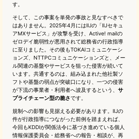
す。
そして、この事案を単発の事故と見なすべきで
はありません。2025年4月にはIIJの「IIJセキュ
アMXサービス」が攻撃を受け、Active! mailの
ゼロデイ脆弱性が悪用されて総務省の行政指導
に至りました。その後もTOKAIコミュニケーシ
ョンズ、NTTPCコミュニケーションズと、メー
ル関連の基盤やサービスを狙った侵害が続いて
います。共通するのは、組み込まれた他社製ソ
フトや基盤の弱点が突破口になり、一つの侵害
が下流の事業者・利用者へ波及するという、
サ
プライチェーン型の脆さ
です。
規制への影響も見据える必要があります。IIJの
件が行政指導につながった前例を踏まえれば、
今回もKDDIが関係法令に基づき進めている個人
情報保護委員会・総務省への報告・相談が、再