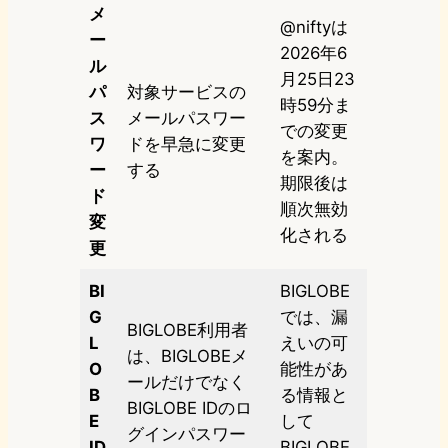
メ
@niftyは
ー
2026年6
ル
月25日23
パ
対象サービスの
時59分ま
ス
メールパスワー
での変更
ワ
ドを早急に変更
を案内。
ー
する
期限後は
ド
順次無効
変
化される
更
BI
BIGLOBE
G
では、漏
BIGLOBE利用者
L
えいの可
は、BIGLOBEメ
O
能性があ
ールだけでなく
B
る情報と
BIGLOBE IDのロ
E
して
グインパスワー
ID
BIGLOBE