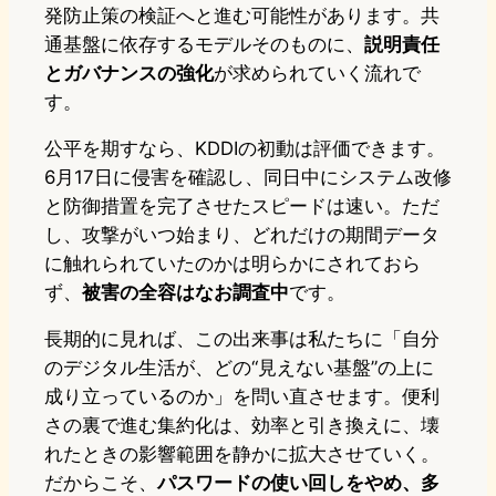
発防止策の検証へと進む可能性があります。共
通基盤に依存するモデルそのものに、
説明責任
とガバナンスの強化
が求められていく流れで
す。
公平を期すなら、KDDIの初動は評価できます。
6月17日に侵害を確認し、同日中にシステム改修
と防御措置を完了させたスピードは速い。ただ
し、攻撃がいつ始まり、どれだけの期間データ
に触れられていたのかは明らかにされておら
ず、
被害の全容はなお調査中
です。
長期的に見れば、この出来事は私たちに「自分
のデジタル生活が、どの“見えない基盤”の上に
成り立っているのか」を問い直させます。便利
さの裏で進む集約化は、効率と引き換えに、壊
れたときの影響範囲を静かに拡大させていく。
だからこそ、
パスワードの使い回しをやめ、多