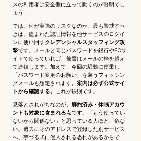
スの利用者は安全側に立って動くのが賢明でし
ょう。
では、何が実際のリスクなのか。最も警戒すべ
きは、盗まれた認証情報を他サービスのログイ
ンに使い回す
クレデンシャルスタッフィング攻
撃
です。メールと同じパスワードを銀行やECサ
イトで使っていれば、被害はメールの枠を超え
て連鎖します。加えて、今回の騒動に便乗し
「パスワード変更のお願い」を装うフィッシン
グメールも想定されます。
案内は必ず公式サイ
トから確認する。
これが鉄則です。
見落とされがちなのが、
解約済み・休眠アカウ
ントも対象に含まれる
点です。「もう使ってい
ないから関係ない」と思っている人ほど、危な
い。過去にそのアドレスで登録した別サービス
へ、芋づる式に侵入される恐れがあるからで