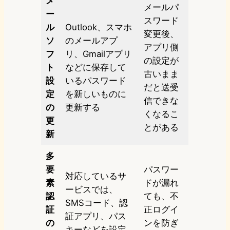
メ
メールパ
ー
スワード
ル
Outlook、スマホ
変更後、
ソ
のメールアプ
アプリ側
フ
リ、Gmailアプリ
の設定が
ト
などに保存して
古いまま
設
いるパスワード
だと送受
定
を新しいものに
信できな
の
更新する
くなるこ
更
とがある
新
多
要
パスワー
対応しているサ
素
ドが漏れ
ービスでは、
認
ても、不
SMSコード、認
証
正ログイ
証アプリ、パス
の
ンを防ぎ
キーなどを設定