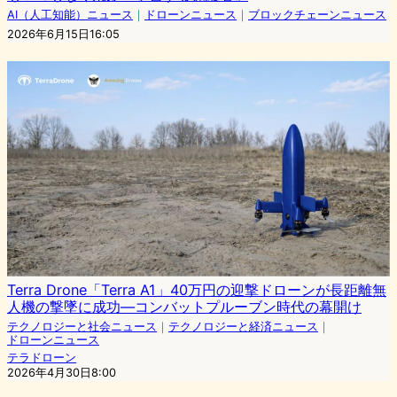
AI（人工知能）ニュース
｜
ドローンニュース
｜
ブロックチェーンニュース
2026年6月15日16:05
Terra Drone「Terra A1」40万円の迎撃ドローンが長距離無
人機の撃墜に成功—コンバットプルーブン時代の幕開け
テクノロジーと社会ニュース
｜
テクノロジーと経済ニュース
｜
ドローンニュース
テラドローン
2026年4月30日8:00