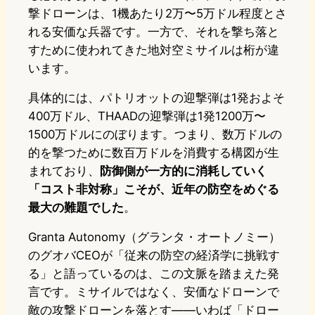
撃ドローンは、1機あたり2万〜5万ドル程度とさ
れる安価な兵器です。一方で、それを撃ち落と
すために使われてきた地対空ミサイルは桁が違
います。
具体的には、パトリオットの迎撃弾は1発およそ
400万ドル、THAADの迎撃弾は1発1200万〜
1500万ドルにのぼります。つまり、数万ドルの
的を撃つために数百万ドルを消費する構図が生
まれており、
防御側が一方的に消耗していく
「コスト非対称」こそが、近年の防空をめぐる
最大の難題でした
。
Granta Autonomy（グランタ・オートノミー）
のグオバCEOが「従来の防空の経済学に挑戦す
る」と語っているのは、この文脈を踏まえた発
言です。ミサイルではなく、安価なドローンで
敵の攻撃ドローンを落とす――いわば「ドロー