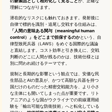
の新製品として相対化して見ること
が、正確な
理解につながります。
潜在的なリスクにも触れておきます。発射後に
自律で標的を識別・追尾し交戦する仕組みは、
「人間の意味ある関与（meaningful human
control）」をどこまで担保するのか
という、自
律型致死兵器（LAWS）をめぐる国際的な議論
と直結します。コスト効率と引き換えに、交戦
判断のどこに人間が残るのかは、技術仕様とは
別に問われ続けるテーマです。
規制と長期的な影響という観点では、安価な民
生部品とAIの普及が、かつて高額な兵器を持つ
国だけのものだった精密交戦能力を、より小さ
な主体にも開いてしまった点が重要です。リト
アニアのような国がウクライナでの前線運用経
験を「輸出可能な防衛技術」へと転化している