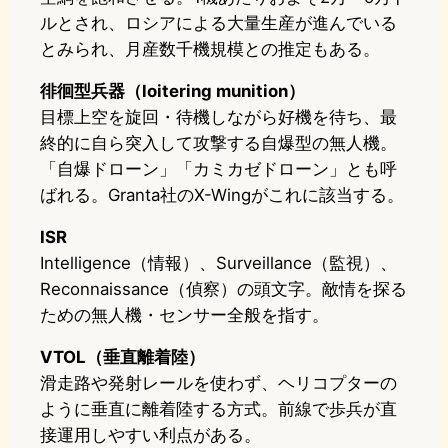
ルとされ、ロシアによる大量生産が進んでいる
とみられ、月産数千機規模との推定もある。
徘徊型兵器（loitering munition）
目標上空を旋回・待機しながら好機を待ち、最
終的に自ら突入して攻撃する自爆型の無人機。
「自爆ドローン」「カミカゼドローン」とも呼
ばれる。Granta社のX-Wingがこれに該当する。
ISR
Intelligence（情報）、Surveillance（監視）、
Reconnaissance（偵察）の頭文字。敵情を探る
ための無人機・センサー全般を指す。
VTOL（垂直離着陸）
滑走路や発射レールを使わず、ヘリコプターの
ように垂直に離着陸する方式。前線で歩兵が直
接運用しやすい利点がある。