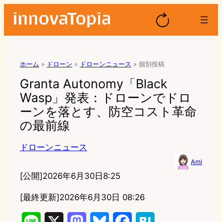
ホーム
»
ドローン
»
ドローンニュース
»
個別投稿
Granta Autonomy「Black
Wasp」発表：ドローンでドロ
ーンを落とす、防空コスト革命
の最前線
ドローンニュース
Ami
[公開]
2026年6月30日8:25
[最終更新]
2026年6月30日 08:26
L
X
M
B
F
H