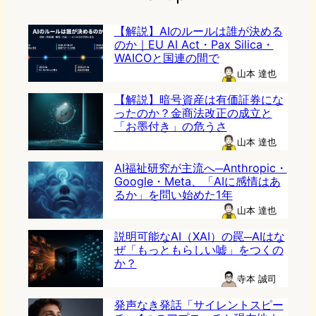
【解説】AIのルールは誰が決める
のか｜EU AI Act・Pax Silica・
WAICOと国連の間で
山本 達也
【解説】暗号資産は有価証券にな
ったのか？金商法改正の成立と
「お墨付き」の危うさ
山本 達也
AI福祉研究が主流へ─Anthropic・
Google・Meta、「AIに感情はあ
るか」を問い始めた1年
山本 達也
説明可能なAI（XAI）の罠─AIはな
ぜ「もっともらしい嘘」をつくの
か？
寺本 誠司
発声なき発話「サイレントスピー