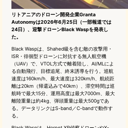
リトアニアのドローン開発企業Granta
Autonomyは2026年6月25日（一部報道では
24日）、迎撃ドローンBlack Waspを発表し
た。
Black Waspは、Shahed級を含む敵の攻撃用・
ISR・徘徊型ドローンに対抗する無人航空機
（UAV）で、VTOL方式で離着陸し、AI/MLによ
る自動飛行、目標追尾、終末誘導を行う。巡航
速度は160km/h、最大速度は320km/h、航続距
離は20km（帰還込みで40km）、滞空時間は巡
航時で最大15分、運用高度は最大7000m、最大
離陸重量は約4kg、弾頭重量は最大500gであ
る。データリンクはS-band／C-bandで動作す
る。
Black Waspは、Hornet XR偵察ドローンやX-