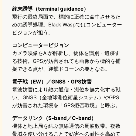
終末誘導（terminal guidance）
飛行の最終局面で、標的に正確に命中させるた
めの誘導処理。Black Waspではコンピューター
ビジョンが担う。
コンピュータービジョン
カメラ映像をAIが解析し、物体を識別・追跡す
る技術。GPSが妨害されても画像から標的を捕
捉できる点が、迎撃ドローンの要となる。
電子戦（EW）／GNSS・GPS妨害
電波妨害により敵の通信・測位を無力化する戦
い。GNSS（全地球測位衛星システム）やGPS
が妨害された環境を「GPS拒否環境」と呼ぶ。
データリンク（S-band／C-band）
機体と地上局を結ぶ無線通信の周波数帯。複数
帯域を使い分けることで妨害への耐性を高めて