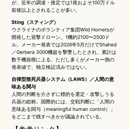
が、近年の調達・推定では1発およそ100万ドル
前後以上とされることが多い。
Sting（スティング）
ウクライナのボランティア集団Wild Hornetsが
開発した迎撃ドローン。1機約2100〜2500ド
ル。メーカー発表では2026年5月だけでShahed
／Gerbera 3000機超を撃墜したとされ、累計は
数千機規模に上る。ただし多くがメーカー側の
発表値で、独立検証済みではない。
自律型致死兵器システム（LAWS）／人間の意
味ある関与
人間の判断を介さずに標的を選定・攻撃しうる
兵器の総称。国際的には、交戦判断に「人間の
意味ある関与（meaningful human control）」
をどこまで残すべきかが議論されている。