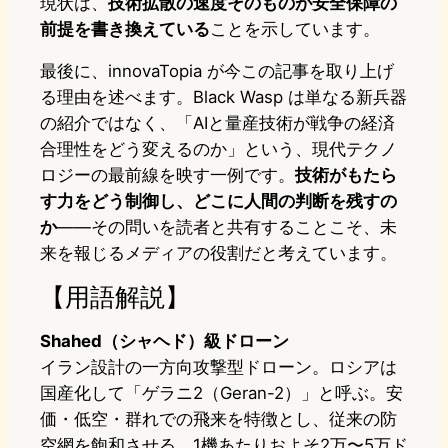
現状は、
技術拡散の速度そのものが安全保障の
前提を書き換えている
ことを示しています。
最後に、innovaTopia が今この記事を取り上げ
る理由を述べます。Black Wasp は単なる新兵器
の紹介ではなく、「AIと量産技術が戦争の経済
合理性をどう変えるのか」という、現代テクノ
ロジーの最前線を映す一例です。
技術がもたら
す力をどう制御し、どこに人間の判断を残すの
か
――その問いを読者と共有することこそ、未
来を報じるメディアの役割だと考えています。
【用語解説】
Shahed（シャヘド）級ドローン
イラン設計の一方向攻撃型ドローン。ロシアは
国産化して「ゲラニ2（Geran-2）」と呼ぶ。安
価・低空・群れでの飛来を特徴とし、従来の防
空網を飽和させる。1機あたりおよそ2万〜5万ド