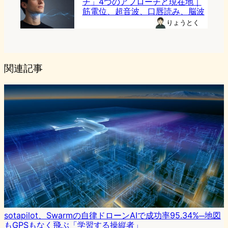
チ」4つのアプローチと現在地｜
筋電位、超音波、口唇読み、脳波
りょうとく
関連記事
sotapilot、Swarmの自律ドローンAIで成功率95.34%─地図
もGPSもなく飛ぶ「学習する操縦者」