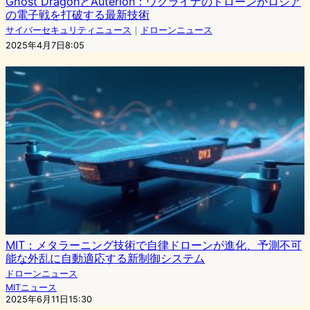
Ghost DragonとAuterion：ウクライナのドローンがロシア
の電子戦を打破する最新技術
サイバーセキュリティニュース
｜
ドローンニュース
2025年4月7日8:05
MIT：メタラーニング技術で自律ドローンが進化、予測不可
能な外乱に自動適応する新制御システム
ドローンニュース
MITニュース
2025年6月11日15:30