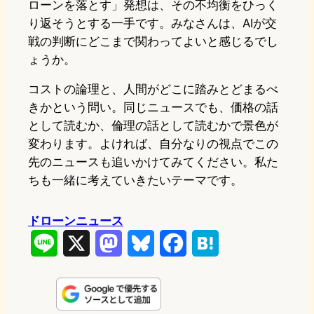
ローンを落とす」発想は、その不均衡をひっく
り返そうとする一手です。みなさんは、AIが交
戦の判断にどこまで関わってよいと感じるでし
ょうか。
コストの論理と、人間がどこに踏みとどまるべ
きかという問い。同じニュースでも、価格の話
として読むか、倫理の話として読むかで景色が
変わります。よければ、自分なりの視点でこの
先のニュースも追いかけてみてください。私た
ちも一緒に考えていきたいテーマです。
ドローンニュース
L
X
M
B
F
H
i
a
l
a
a
n
s
u
c
t