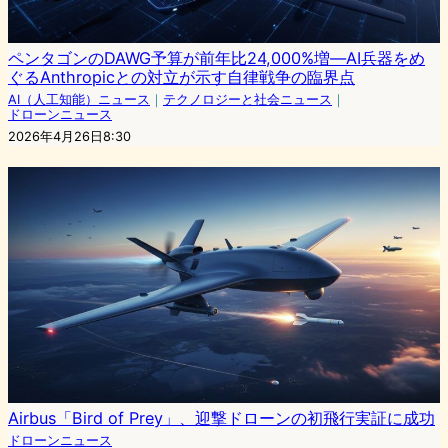
ペンタゴンのDAWG予算が前年比24,000%増—AI兵器をめ
ぐるAnthropicとの対立が示す自律戦争の臨界点
AI（人工知能）ニュース
｜
テクノロジーと社会ニュース
｜
ドローンニュース
2026年4月26日8:30
Airbus「Bird of Prey」、迎撃ドローンの初飛行実証に成功
ドローンニュース