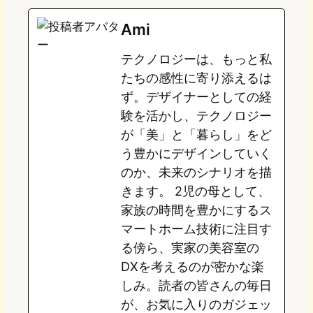
e
t
e
e
e
Ami
o
s
b
n
テクノロジーは、もっと私
d
k
o
a
たちの感性に寄り添えるは
o
y
o
ず。デザイナーとしての経
験を活かし、テクノロジー
n
k
が「美」と「暮らし」をど
う豊かにデザインしていく
のか、未来のシナリオを描
きます。 2児の母として、
家族の時間を豊かにするス
マートホーム技術に注目す
る傍ら、実家の美容室の
DXを考えるのが密かな楽
しみ。読者の皆さんの毎日
が、お気に入りのガジェッ