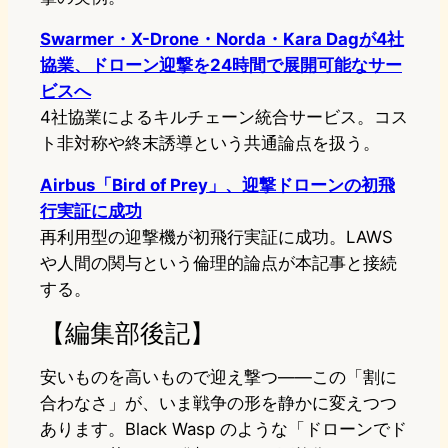
Swarmer・X-Drone・Norda・Kara Dagが4社
協業、ドローン迎撃を24時間で展開可能なサー
ビスへ
4社協業によるキルチェーン統合サービス。コス
ト非対称や終末誘導という共通論点を扱う。
Airbus「Bird of Prey」、迎撃ドローンの初飛
行実証に成功
再利用型の迎撃機が初飛行実証に成功。LAWS
や人間の関与という倫理的論点が本記事と接続
する。
【編集部後記】
安いものを高いもので迎え撃つ――この「割に
合わなさ」が、いま戦争の形を静かに変えつつ
あります。Black Wasp のような「ドローンでド