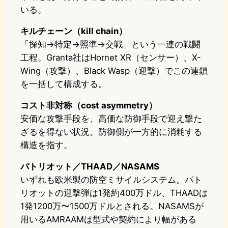
いる。
キルチェーン（kill chain）
「探知→特定→照準→交戦」という一連の戦闘
工程。Granta社はHornet XR（センサー）、X-
Wing（攻撃）、Black Wasp（迎撃）でこの連鎖
を一括して構成する。
コスト非対称（cost asymmetry）
安価な攻撃手段を、高価な防御手段で迎え撃た
ざるを得ない状況。防御側が一方的に消耗する
構造を指す。
パトリオット／THAAD／NASAMS
いずれも欧米製の防空ミサイルシステム。パト
リオットの迎撃弾は1発約400万ドル、THAADは
1発1200万〜1500万ドルとされる。NASAMSが
用いるAMRAAMは型式や契約により幅がある