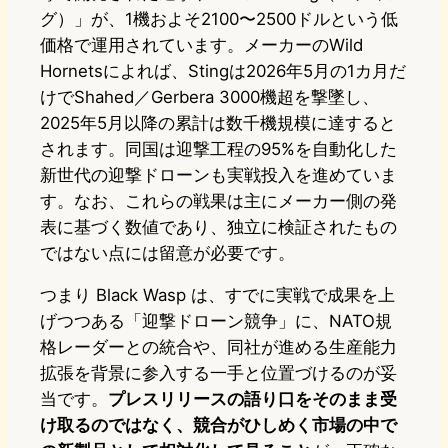
グ）」が、1機およそ2100〜2500ドルという低
価格で運用されています。メーカーのWild
Hornetsによれば、Stingは2026年5月の1カ月だ
けでShahed／Gerbera 3000機超を撃墜し、
2025年5月以降の累計は数千機規模に達すると
されます。同国は迎撃工程の95%を自動化した
新世代の迎撃ドローンも実戦投入を進めていま
す。なお、これらの戦果は主にメーカー側の発
表に基づく数値であり、独立に検証されたもの
ではない点には留意が必要です。
つまり Black Wasp は、すでに実戦で成果を上
げつつある「迎撃ドローン競争」に、NATO規
格レーダーとの統合や、同社が進める生産能力
拡張を背景に参入する一手と位置づけるのが妥
当です。
プレスリリースの語り口をそのまま受
け取るのではなく、競合がひしめく市場の中で