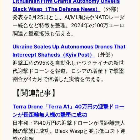
Lithuanian Firm Granta Autonomy Unveils
Black Wasp（The Defense News）
（外部）
発表を6月25日とし、AI/ML航法やNATOレーダ
ー統合など特徴を整理。2024年の100万ユーロ
調達と量産拡張も伝える。
Ukraine Scales Up Autonomous Drones That
Intercept Shaheds（Kyiv Post）
（外部）
迎撃工程の95%を自動化したウクライナの新世
代迎撃ドローンを報道。ロシアの増産下で撃墜
割合が4カ月で倍増した実情を伝える。
【関連記事】
Terra Drone「Terra A1」40万円の迎撃ドロー
ンが長距離無人機の撃墜に成功
日本発・約40万円の迎撃ドローンが長距離無人
機の撃墜に成功。Black Waspと並ぶ低コスト迎
撃の実例。