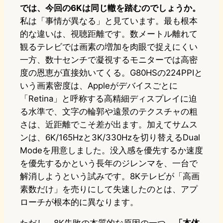
では、今回の6Kは同じ轍を踏むのでしょうか。
私は「事情が異なる」と見ています。最も根本
的な違いは、視聴距離です。数メートル離れて
観るテレビでは画素の増加を肉眼で捉えにくい
一方、数十センチで凝視するモニターでは高密
度の恩恵が直接効いてくる。G80HSの224PPIと
いう画素密度は、Appleがデバイスごとに
「Retina」と呼称する高精細ディスプレイに迫
る水準で、文字の輪郭や遠景のテクスチャの粗
さは、近距離でこそ差が出ます。加えてサムス
ンは、6K/165Hzと3K/330Hzを切り替えるDual
Modeを用意しました。没入感を優先するか速度
を優先するかという長年のジレンマを、一台で
解消しようという試みです。8Kテレビが「高画
素数だけ」を売りにして失速したのとは、アプ
ローチが根本的に異なります。