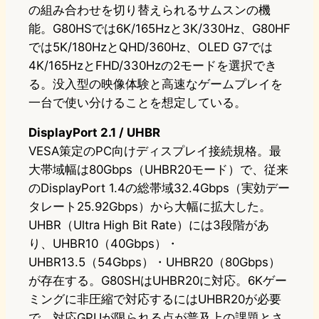
の組み合わせを切り替えられるサムスンの機
能。G80HSでは6K/165Hzと3K/330Hz、G80HF
では5K/180HzとQHD/360Hz、OLED G7では
4K/165HzとFHD/330Hzの2モードを選択でき
る。没入型の映像体験と高速なゲームプレイを
一台で使い分けることを想定している。
DisplayPort 2.1 / UHBR
VESA策定のPC向けディスプレイ接続規格。最
大帯域幅は80Gbps（UHBR20モード）で、従来
のDisplayPort 1.4の総帯域32.4Gbps（実効デー
タレート25.92Gbps）から大幅に拡大した。
UHBR（Ultra High Bit Rate）には3段階があ
り、UHBR10（40Gbps）・
UHBR13.5（54Gbps）・UHBR20（80Gbps）
が存在する。G80SHはUHBR20に対応。6Kゲー
ミングに非圧縮で対応するにはUHBR20が必要
で、対応GPUが限られる点が普及上の課題とさ