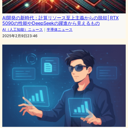
AI開発の新時代：計算リソース至上主義からの脱却│RTX
5090の性能やDeepSeekの躍進から見えるもの
AI（人工知能）ニュース
｜
半導体ニュース
2025年2月9日23:46