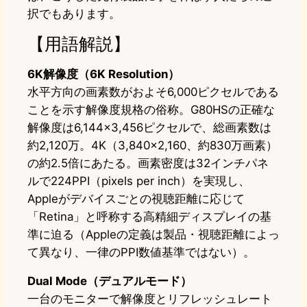
択でもあります。
【用語解説】
6K解像度（6K Resolution）
水平方向の画素数がおよそ6,000ピクセルである
ことを示す解像度規格の俗称。G80HSの正確な
解像度は6,144×3,456ピクセルで、総画素数は
約2,120万。4K（3,840×2,160、約830万画素）
の約2.5倍にあたる。画素密度は32インチパネ
ルで224PPI（pixels per inch）を実現し、
Appleがデバイスごとの視聴距離に応じて
「Retina」と呼称する高精細ディスプレイの基
準に迫る（Appleの定義は製品・視聴距離によっ
て異なり、一律のPPI数値基準ではない）。
Dual Mode（デュアルモード）
一台のモニターで解像度とリフレッシュレート