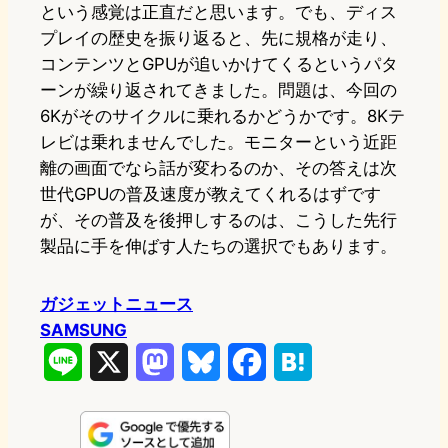
という感覚は正直だと思います。でも、ディス
プレイの歴史を振り返ると、先に規格が走り、
コンテンツとGPUが追いかけてくるというパタ
ーンが繰り返されてきました。問題は、今回の
6Kがそのサイクルに乗れるかどうかです。8Kテ
レビは乗れませんでした。モニターという近距
離の画面でなら話が変わるのか、その答えは次
世代GPUの普及速度が教えてくれるはずです
が、その普及を後押しするのは、こうした先行
製品に手を伸ばす人たちの選択でもあります。
ガジェットニュース
SAMSUNG
L
X
M
B
F
H
i
a
l
a
a
n
s
u
c
t