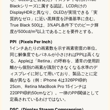
Blackシリーズに属する認証。LCD向けの
DisplayHDRと異なり、OLEDが実現できる「実
質的なゼロ」に近い黒輝度を評価基準に含む。
True Black 500は、3%APL条件下でのピーク輝
度が500cd/m²以上であることを要件とする。
PPI（Pixels Per Inch）
1インチあたりの画素数を示す画素密度の単位。
同じ解像度でもパネルが小さければPPIは高くな
る。Appleは「Retina」の呼称を、通常の使用距
離から個別の画素が識別できなくなる水準のデ
ィスプレイに対して用いており、製品ごとに定
義が異なる（例：iPhone 4は326PPI@約
25cm、Retina MacBook Pro 15インチは
220PPI@約50cmなど）。一律のPPI閾値として
定義されているわけではない。
DSC（Display Stream Compression）