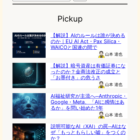
Pickup
【解説】AIのルールは誰が決める
のか｜EU AI Act・Pax Silica・
WAICOと国連の間で
山本 達也
【解説】暗号資産は有価証券にな
ったのか？金商法改正の成立と
「お墨付き」の危うさ
山本 達也
AI福祉研究が主流へ─Anthropic・
Google・Meta、「AIに感情はあ
るか」を問い始めた1年
山本 達也
説明可能なAI（XAI）の罠─AIはな
ぜ「もっともらしい嘘」をつくの
か？