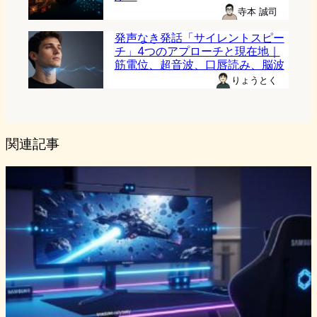
寺本 誠司
発声なき発話「サイレントスピー
チ」4つのアプローチと現在地｜
筋電位、超音波、口唇読み、脳波
りょうとく
関連記事