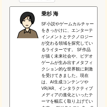
e
t
e
e
e
乗杉 海
o
s
b
n
SF小説やゲームカルチャー
d
k
o
a
をきっかけに、エンターテ
o
y
o
インメントとテクノロジー
が交わる領域を探究してい
n
k
るライターです。 SF作品
が描く未来社会や、ビデオ
ゲームが生み出すメタフィ
クション的な世界観に刺激
を受けてきました。現在
は、AI生成コンテンツや
VR/AR、インタラクティブ
メディアの進化といったテ
ーマを幅広く取り上げてい