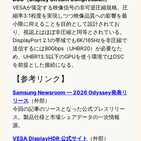
VESAが策定する映像信号の非可逆圧縮規格。圧
縮率3:1程度を実現しつつ映像品質への影響を最
小限に抑えることを目的として設計されてお
り、視認上はほぼ非圧縮と同等とされている。
DisplayPort 2.1の帯域でも6K/165Hzを非圧縮で
送信するには80Gbps（UHBR20）が必要なた
め、UHBR13.5以下のGPUを使う環境ではDSC
を前提とした接続になる。
【参考リンク】
Samsung Newsroom — 2026 Odyssey発表リ
リース
（外部）
今回の記事のソースとなった公式プレスリリー
ス。製品仕様と市場シェアデータの一次情報
源。
VESA DisplayHDR 公式サイト
（外部）