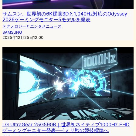
サムスン、世界初の6K裸眼3Dと1,040Hz対応のOdyssey
2026ゲーミングモニター5モデルを発表
テクノロジーとエンタメニュース
SAMSUNG
2025年12月25日12:00
LG UltraGear 25G590B｜世界初ネイティブ1000Hz FHD
ゲーミングモニター発表──1ミリ秒の競技標準へ