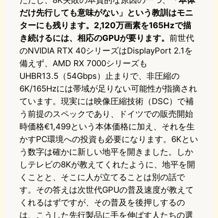
ただし、8K失敗の本質的な原因の一つ、
「本体
だけ先行しても意味がない」という教訓はモニ
ターにも残ります。2,120万画素を165Hzで描
き続けるには、相応のGPUが要ります。
前世代
のNVIDIA RTX 40シリーズはDisplayPort 2.1を
備えず、AMD RX 7000シリーズも
UHBR13.5（54Gbps）止まりで、非圧縮の
6K/165Hzには帯域が足りない可能性が指摘され
ています。現実には映像圧縮技術（DSC）で補
う前提のスペックであり、ドイツでの販売開始
時価格€1,499という本体価格に加え、それを生
かすPC環境への投資も必要になります。6Kとい
う数字は確かに新しい地平を開きました。しか
しテレビの8Kが教えてくれたように、地平を開
くことと、そこに人が立てることは別の話で
す。その答えは次世代GPUの普及速度が教えて
くれるはずですが、その普及を後押しするの
は、こうした先行製品に手を伸ばす人たちの選