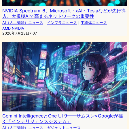
NVIDIA Spectrum-6、Microsoft・xAI・Teslaなどが先行導
入。大規模AIで高まるネットワークの重要性
AI（人工知能）ニュース
｜
インフラニュース
｜
半導体ニュース
AMD
NVIDIA
2026年7月23日7:07
Gemini IntelligenceとOne UI 9——サムスン×Googleが描
く「インテリジェンスシステム」
AI（人工知能）ニュース
｜
ガジェットニュース