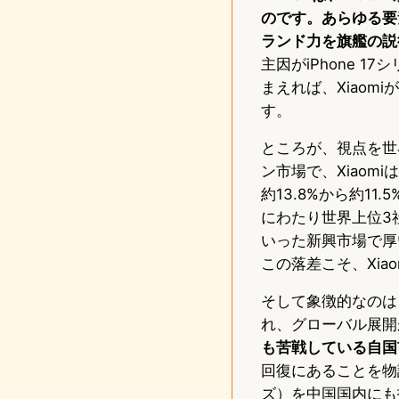
のです。あらゆる要
ランド力を旗艦の説
主因がiPhone 
まえれば、Xiao
す。
ところが、視点を世
ン市場で、Xiaom
約13.8%から約1
にわたり世界上位3
いった新興市場で厚
この落差こそ、Xia
そして象徴的なのは
れ、グローバル展開
も苦戦している自国
回復にあることを物語
ズ）を中国国内にも