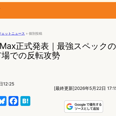
ー
ジェットニュース
»
個別投稿
 17 Max正式発表｜最強スペック
市場での反転攻勢
日12:25
[最終更新]
2026年5月22日 17:1
B
F
H
l
a
a