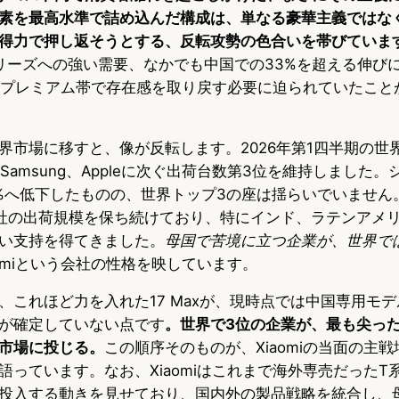
素を最高水準で詰め込んだ構成は、単なる豪華主義ではな
得力で押し返そうとする、反転攻勢の色合いを帯びていま
17シリーズへの強い需要、なかでも中国での33%を超える伸
miがプレミアム帯で存在感を取り戻す必要に迫られていたこ
界市場に移すと、像が反転します。2026年第1四半期の世
iはSamsung、Appleに次ぐ出荷台数第3位を維持しました
1.5%へ低下したものの、世界トップ3の座は揺らいでいません。X
社の出荷規模を保ち続けており、特にインド、ラテンアメ
い支持を得てきました。
母国で苦境に立つ企業が、世界で
omiという会社の性格を映しています。
、これほど力を入れた17 Maxが、現時点では中国専用モ
が確定していない点です
。世界で3位の企業が、最も尖っ
市場に投じる。
この順序そのものが、Xiaomiの当面の主
っています。なお、Xiaomiはこれまで海外専売だったT系
投入する動きを見せており、国内外の製品戦略を統合し、