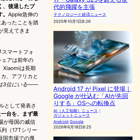
く、後退したブ
代的飛躍を主張
す。
Apple急伸の
テクノロジーと経済ニュース
2025年10月1日8:26
びにあったことを踏
とが見えてきま
界スマートフォ
。シェアは前年の
iaomiは長期
リカ、アフリカと
は3位にいる
——
Android 17 が Pixel に登場｜
Google が仕込む「AIが先回
りする」OSへの転換点
デルとして発表さ
AI（人工知能）ニュース
｜
た一台を、まず最
ガジェットニュース
戦場が母国の威信
Android
Google
2026年6月18日8:25
列（17Tシリー
母国市場での厚