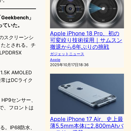
eekbench」
っていた。
Apple iPhone 18 Pro、初の
有のスクリーンシ
可変絞り技術採用｜サムスン
録したとされる。チ
撤退から6年ぶりの挑戦
LPDDR5X
ガジェットニュース
Apple
2025年10月17日18:36
5K AMOLED
通常はDCライク
 HP9センサー、
成で、フロントは
Apple iPhone 17 Air、史上最
薄5.5mm本体に2,800mAhバ
る。IP68防水、