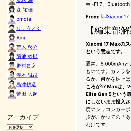
乗杉 海
Wi-Fi 7、Blu
森 祐佳
From:
Xiaomi 17
omote
【編集部解
りょうとく
Ami
Xiaomi 17 
荒木 啓介
という意志です。
菊池 紗槻
通常、8,000m
野村貴之
ものです。カメラを
寺本 誠司
るか。何かを足せば
島津耕造
ころが17 Maxは、
苦田 大起
Elite Gen 
にしないまま投入さ
度のシリコンカーボ
アーカイブ
歩が、かつての「あ
わけです。