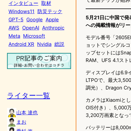
インタビュー
取材
Windows11
防災テック
5月21日に中国で発表
GPT-5
Google
Apple
への掲載情報がリー
AWS
OpenAI
Anthropic
Meta
Microsoft
モデル番号「260
Android XR
Nvidia
総説
ョットでシングルコア
ップセットにはSnapdr
RAM、UFS 4.1
ディスプレイは6.9イン
LTPOで、最大3,5
調光）、Dragon Cr
ライター一覧
カメラはXiaomiと
OIS付き）、5,0
山本 達也
3,200万画素とな
まお
バッテリーは8,00