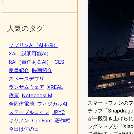
人気のタグ
ソブリンAI（AI主権）
XAI（説明可能AI）
RAI（責任あるAI）
CES
良書紹介
映画紹介
スペースデブリ
ランサムウェア
XREAL
政策
NotebookLM
スマートフォンのフ
全固体電池
フィジカルAI
チップ「Snapdra
ステーブルコイン
JPYC
が一段引き上げられ
キヤノン
CoeFont
著作権
ッグシップが「Xiao
今日は何の日
て最新チップが組み