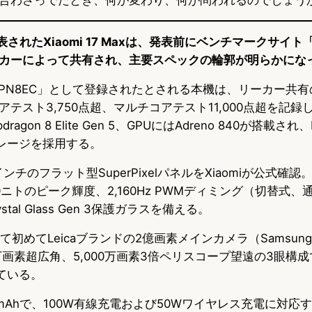
されたXiaomi 17 Maxは、発表前にベンチマークサイト「G
カーによって共有され、主要スペックの輪郭が明らかにな
5EPN8EC」として登録されたとされる本機は、リーカー共
テスト3,750点超、マルチコアテスト11,000点超を記
agon 8 Elite Gen 5、GPUにはAdreno 840が搭載され、
ストレージを採用する。
チのフラット型SuperPixelパネルをXiaomiが公式確認。1.
00ニトのピーク輝度、2,160Hz PWMディミング（切替式、
ystal Glass Gen 3保護ガラスを備える。
して初めてLeicaブランドの2億画素メインカメラ（Samsung
00万画素超広角、5,000万画素3倍ペリスコープ望遠の3眼構
っている。
0mAhで、100W有線充電および50Wワイヤレス充電に対応す