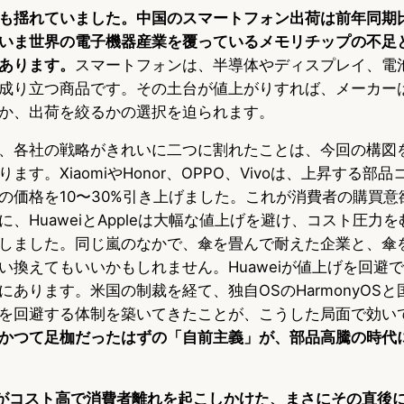
も揺れていました。中国のスマートフォン出荷は前年同期
いま世界の電子機器産業を覆っているメモリチップの不足
あります。
スマートフォンは、半導体やディスプレイ、電
成り立つ商品です。その土台が値上がりすれば、メーカー
か、出荷を絞るかの選択を迫られます。
、各社の戦略がきれいに二つに割れたことは、今回の構図
ます。XiaomiやHonor、OPPO、Vivoは、上昇する部
の価格を10〜30%引き上げました。これが消費者の購買意
、HuaweiとAppleは大幅な値上げを避け、コスト圧力
しました。同じ嵐のなかで、傘を畳んで耐えた企業と、傘
い換えてもいいかもしれません。Huaweiが値上げを回避
にあります。米国の制裁を経て、独自OSのHarmonyOS
を回避する体制を築いてきたことが、こうした局面で効い
かつて足枷だったはずの「自前主義」が、部品高騰の時代
aomiがコスト高で消費者離れを起こしかけた、まさにその直