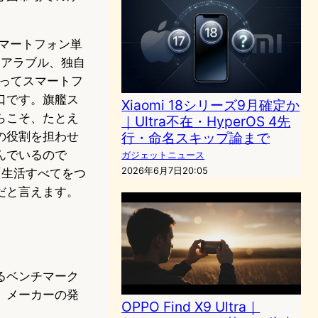
スマートフォン単
ェアラブル、独自
とってスマートフ
口です。旗艦ス
Xiaomi 18シリーズ9月確定か
らこそ、たとえ
｜Ultra不在・HyperOS 4先
行・命名スキップ論まで
の役割を担わせ
んでいるので
ガジェットニュース
2026年6月7日20:05
は「生活すべてをつ
だと言えます。
るベンチマーク
。メーカーの発
OPPO Find X9 Ultra｜