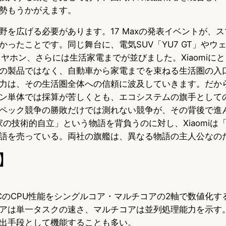
勢もうかがえます。
野を広げる必要があります。17 Maxの発表イベントが、
かったことです。同じ舞台に、電気SUV「YU7 GT」やウ
イヤホン、さらには生活家電までが並びました。Xiaomiに
の製品ではなく、自動車から家電までを束ねる生活圏の入
力は、その生活圏全体への信頼に波及していきます。だか
ン単体では採算が苦しくとも、エコシステムの旗手として
ペック競争の勝敗だけでは測れない競争が、その背後で進
国家の技術的自立」という物語を背負うのに対し、Xiaomi
語を売っている。両社の旗艦は、異なる物語の主人公なの
】
CのCPU性能をシングルコア・マルチコアの2軸で数値化す
アは単一タスクの速さ、マルチコアは並列処理能力を示す
出手段として機能することも多い。