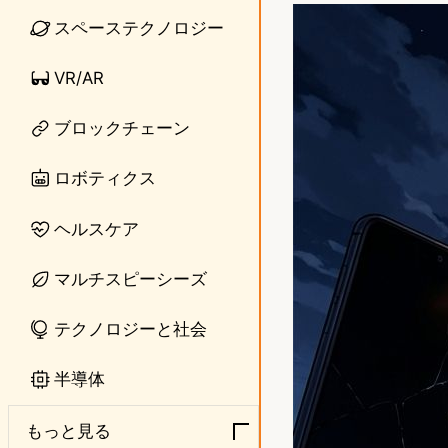
n
s
スペーステクノロジー
e
t
VR/AR
o
ブロックチェーン
d
o
ロボティクス
n
ヘルスケア
マルチスピーシーズ
テクノロジーと社会
半導体
もっと見る