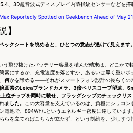
etooth 5.4、3D超音波式ディスプレイ内蔵指紋センサーなどを
 Max Reportedly Spotted on Geekbench Ahead of May 2
説】
Maxのスペックシートを眺めると、ひとつの意志が透けて見えま
Ahという飛び抜けたバッテリー容量を積んだ端末は、どこかで
簡素にするか、充電速度を落とすか、あるいは厚く重いボ
、何かを諦める——それがスマートフォン設計の長らくの
2億画素のLeicaブランドカメラ、3倍ペリスコープ望遠、Snap
5という最上位チップを同時に載せ、フラッグシップのチェックリ
れました。
この大容量を支えているのは、負極にシリコンを
ン電池で、894Wh/Lというエネルギー密度に達していま
ちらを立てればこちらが立たず」という制約を、少しずつ