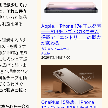
比で減少してお
と、それに伴う
池といった部品
は利益を削る
Apple、iPhone 17e 正式発表
——A19チップ・C1Xモデム
搭載で「エントリー」の概念
を理解するうえ
が変わる
品コストを吸収す
ガジェットニュース
欲に明確な逆風
Apple
2026年3月4日17:00
をむしろシェア拡
を広げて前へ出
できた理由のひと
と国産チップを軸
てくるわけで
には強みに転じ
OnePlus 15発表、iPhone
後に放たれた一台な
17・Galaxy S25を超える世