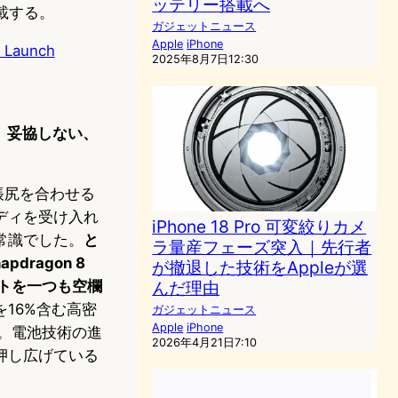
ッテリー搭載へ
搭載する。
ガジェットニュース
Apple
iPhone
1 Launch
2025年8月7日12:30
す。妥協しない、
帳尻を合わせる
ディを受け入れ
iPhone 18 Pro 可変絞りカメ
常識でした。
と
ラ量産フェーズ突入｜先行者
dragon 8
が撤退した技術をAppleが選
ストを一つも空欄
んだ理由
16%含む高密
ガジェットニュース
Apple
iPhone
す。電池技術の進
2026年4月21日7:10
押し広げている