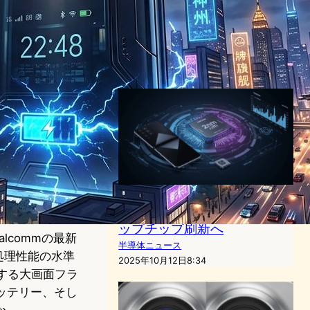
ム搭載へ──トリプル48MPで
スマホ撮影が変わる
ガジェットニュース
Apple
2025年7月29日14:30
Qualcomm×Samsung、
2nm GAA技術でフラッグシ
ップチップ刷新へ
commの最新
半導体ニュース
め、処理性能の水準
2025年10月12日8:34
入する大画面フラ
量バッテリー、そし
か。