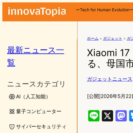
ーTech for Human Evolution
ホーム
»
ガジェット
»
ガ
最新ニュース一
Xiaomi
覧
る、母国
ガジェットニュース
ニュースカテゴリ
[公開]
2026年5月22
AI（人工知能）
量子コンピューター
L
X
M
サイバーセキュリティ
i
a