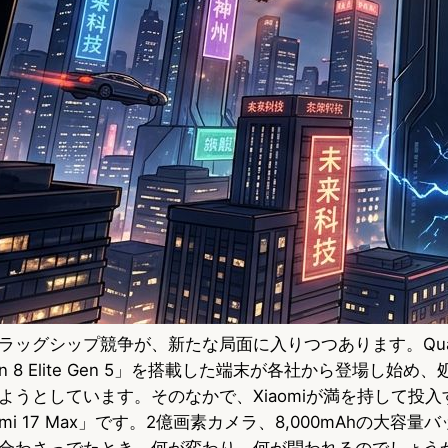
ラッグシップ競争が、新たな局面に入りつつあります。Qual
gon 8 Elite Gen 5」を搭載した端末が各社から登場し始
ようとしています。そのなかで、Xiaomiが満を持して投
mi 17 Max」です。2億画素カメラ、8,000mAhの大容
合わさっでたとき、何が変わり、何が問われるのでしょう