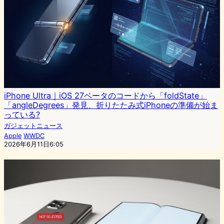
iPhone Ultra｜iOS 27ベータのコードから「foldState」
「angleDegrees」発見、折りたたみ式iPhoneの準備が始ま
っている?
ガジェットニュース
Apple
WWDC
2026年6月11日6:05