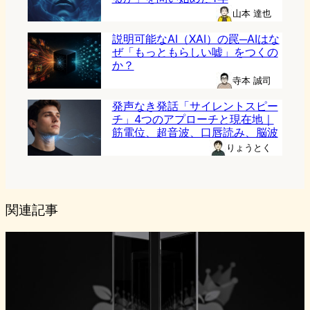
山本 達也
説明可能なAI（XAI）の罠─AIはな
ぜ「もっともらしい嘘」をつくの
か？
寺本 誠司
発声なき発話「サイレントスピー
チ」4つのアプローチと現在地｜
筋電位、超音波、口唇読み、脳波
りょうとく
関連記事