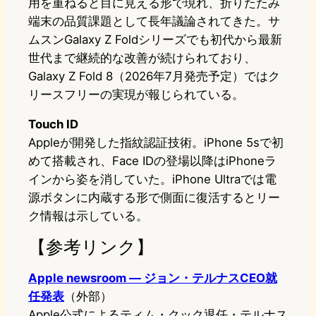
用を重ねると目に見える形で現れ、折りたたみ
端末の品質課題として長年議論されてきた。サ
ムスンGalaxy Z Foldシリーズでも初代から最新
世代まで継続的な改善が続けられており、
Galaxy Z Fold 8（2026年7月発売予定）ではク
リースフリーの実現が報じられている。
Touch ID
Appleが開発した指紋認証技術。iPhone 5sで初
めて搭載され、Face IDの登場以降はiPhoneラ
インから姿を消していた。iPhone Ultraでは電
源ボタンに内蔵する形で側面に復活するとリー
ク情報は示している。
【参考リンク】
Apple newsroom — ジョン・テルナスCEO就
任発表
（外部）
Apple公式によるティム・クック退任・テルナス