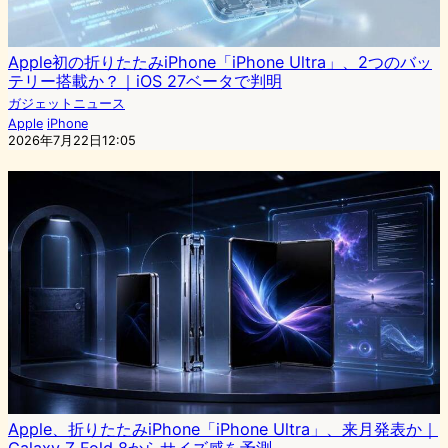
Apple初の折りたたみiPhone「iPhone Ultra」、2つのバッ
テリー搭載か？｜iOS 27ベータで判明
ガジェットニュース
Apple
iPhone
2026年7月22日12:05
Apple、折りたたみiPhone「iPhone Ultra」、来月発表か｜
Galaxy Z Fold 8からサイズ感を予測