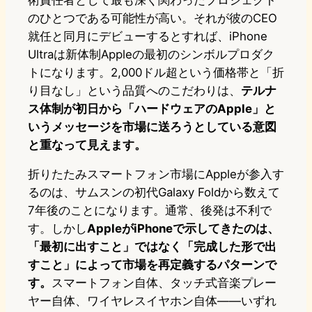
術責任者として最も深く関わったプロジェクト
のひとつである可能性が高い。それが彼のCEO
就任と同月にデビューするとすれば、iPhone
Ultraは新体制Appleの最初のシンボルプロダク
トになります。2,000ドル超という価格帯と「折
り目なし」という品質へのこだわりは、
テルナ
ス体制が初日から「ハードウェアのApple」と
いうメッセージを市場に送ろうとしている意図
と重なって見えます。
折りたたみスマートフォン市場にAppleが参入す
るのは、サムスンの初代Galaxy Foldから数えて
7年後のことになります。通常、後発は不利で
す。しかし
AppleがiPhoneで示してきたのは、
「最初に出すこと」ではなく「完成した形で出
すこと」によって市場を再定義するパターンで
す。
スマートフォン自体、タッチ式音楽プレー
ヤー自体、ワイヤレスイヤホン自体——いずれ