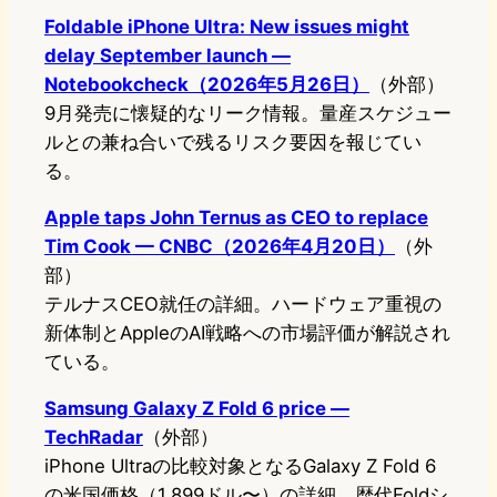
Foldable iPhone Ultra: New issues might
delay September launch —
Notebookcheck（2026年5月26日）
（外部）
9月発売に懐疑的なリーク情報。量産スケジュー
ルとの兼ね合いで残るリスク要因を報じてい
る。
Apple taps John Ternus as CEO to replace
Tim Cook — CNBC（2026年4月20日）
（外
部）
テルナスCEO就任の詳細。ハードウェア重視の
新体制とAppleのAI戦略への市場評価が解説され
ている。
Samsung Galaxy Z Fold 6 price —
TechRadar
（外部）
iPhone Ultraの比較対象となるGalaxy Z Fold 6
の米国価格（1,899ドル〜）の詳細。歴代Foldシ