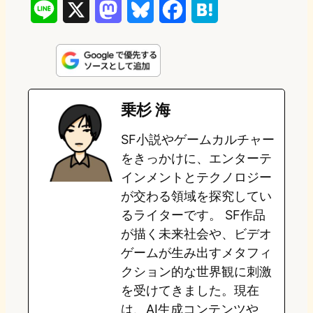
L
X
M
B
F
H
i
a
l
a
a
n
s
u
c
t
e
t
e
e
e
乗杉 海
o
s
b
n
SF小説やゲームカルチャー
d
k
o
a
をきっかけに、エンターテ
o
y
o
インメントとテクノロジー
が交わる領域を探究してい
n
k
るライターです。 SF作品
が描く未来社会や、ビデオ
ゲームが生み出すメタフィ
クション的な世界観に刺激
を受けてきました。現在
は、AI生成コンテンツや