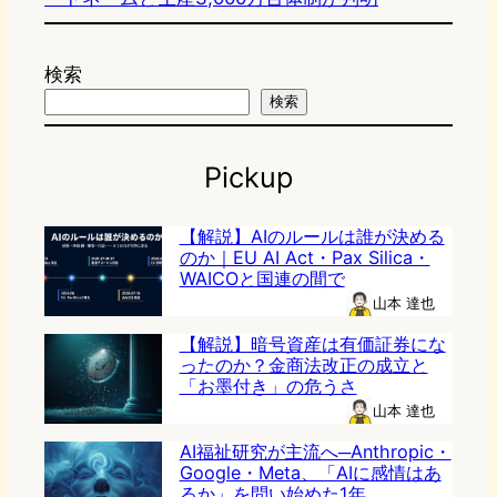
検索
検索
Pickup
【解説】AIのルールは誰が決める
のか｜EU AI Act・Pax Silica・
WAICOと国連の間で
山本 達也
【解説】暗号資産は有価証券にな
ったのか？金商法改正の成立と
「お墨付き」の危うさ
山本 達也
AI福祉研究が主流へ─Anthropic・
Google・Meta、「AIに感情はあ
るか」を問い始めた1年