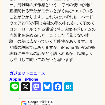
ー、混雑時の操作感という、毎日の使い心地に
直接関わる部分がモデムと深く結びついている
ことが分かります。これらはいずれも、ハード
ウェアとOSが同じ会社の手の中にあって初めて
コントロールできる領域です。Appleがモデムの
内製化を進めるほど、こうした「見えない体
験」の差は広がっていく可能性があります。ま
だ噂の段階ではありますが、iPhone 18 Proの発
表時にモデムの話がどう語られるか、以前より
も注目して聞いてみたいと思います。
ガジェットニュース
Apple
iPhone
L
X
M
B
F
H
i
a
l
a
a
n
s
u
c
t