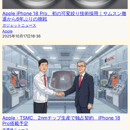
Apple iPhone 18 Pro、初の可変絞り技術採用｜サムスン撤
退から6年ぶりの挑戦
ガジェットニュース
Apple
2025年10月17日18:36
Apple・TSMC、2nmチップ生産で独占契約 iPhone 18
Pro搭載予定
半導体ニュース