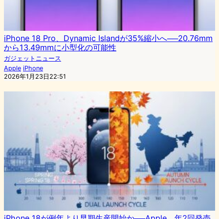
iPhone 18 Pro、Dynamic Islandが35%縮小へ──20.76mm
から13.49mmに小型化の可能性
ガジェットニュース
Apple
iPhone
2026年1月23日22:51
iPhone 18が例年より早期生産開始か──Apple、年2回発売