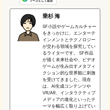
e
t
e
e
e
乗杉 海
o
s
b
n
SF小説やゲームカルチャー
d
k
o
a
をきっかけに、エンターテ
o
y
o
インメントとテクノロジー
が交わる領域を探究してい
n
k
るライターです。 SF作品
が描く未来社会や、ビデオ
ゲームが生み出すメタフィ
クション的な世界観に刺激
を受けてきました。現在
は、AI生成コンテンツや
VR/AR、インタラクティブ
メディアの進化といったテ
ーマを幅広く取り上げてい