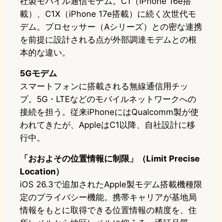
社製モバイル通信モデム。C1（iPhone 16e搭
載）、C1X（iPhone 17e搭載）に続く次世代モ
デム。プロセッサー（Aシリーズ）との密な連携
を前提に設計される点が外部調達モデムとの根
本的な違い。
5Gモデム
スマートフォンに搭載される無線通信用チッ
プ。5G・LTEなどのモバイルネットワークへの
接続を担う。従来iPhoneにはQualcomm製が使
われてきたが、AppleはC1以降、自社設計に移
行中。
「おおよその位置情報に制限」（Limit Precise
Location）
iOS 26.3で追加されたApple製モデム搭載機種限
定のプライバシー機能。携帯キャリアが基地局
情報をもとに取得できる位置情報の精度を、住