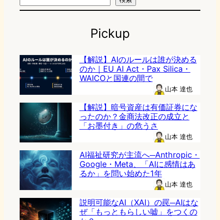
Pickup
【解説】AIのルールは誰が決める
のか｜EU AI Act・Pax Silica・
WAICOと国連の間で
山本 達也
【解説】暗号資産は有価証券にな
ったのか？金商法改正の成立と
「お墨付き」の危うさ
山本 達也
AI福祉研究が主流へ─Anthropic・
Google・Meta、「AIに感情はあ
るか」を問い始めた1年
山本 達也
説明可能なAI（XAI）の罠─AIはな
ぜ「もっともらしい嘘」をつくの