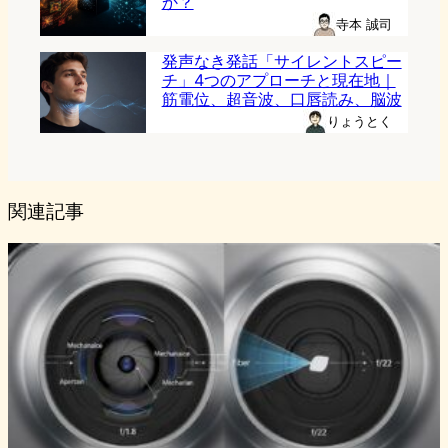
か？
寺本 誠司
発声なき発話「サイレントスピー
チ」4つのアプローチと現在地｜
筋電位、超音波、口唇読み、脳波
りょうとく
関連記事