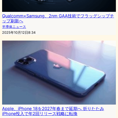
Qualcomm×Samsung、2nm GAA技術でフラッグシップチ
ップ刷新へ
半導体ニュース
2025年10月12日8:34
Apple、iPhone 18を2027年春まで延期へ 折りたたみ
iPhone投入で年2回リリース戦略に転換