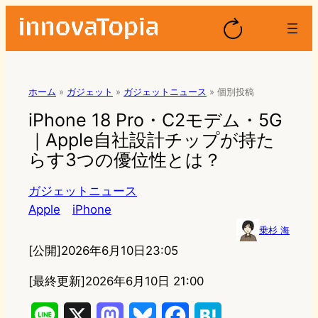
ホーム
»
ガジェット
»
ガジェットニュース
»
個別投稿
iPhone 18 Pro・C2モデム・5G
｜Apple自社設計チップが持た
らす3つの優位性とは？
ガジェットニュース
Apple
iPhone
乗杉 海
[公開]
2026年6月10日23:05
[最終更新]
2026年6月10日 21:00
L
X
M
B
F
H