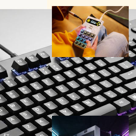
カシオ『SXC-1』発表 — 40
年ぶり復活のサンプラーが問
う、AI時代の「手触り」の価
値
AI（人工知能）ニュース
｜
ガジェットニュース
｜
テクノロジーとエンタメニュース
2026年4月23日10:00