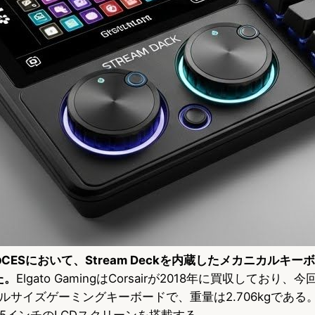
年のCESにおいて、Stream Deckを内蔵したメカニカルキーボー
た。
Elgato GamingはCorsairが2018年に買収しており
ルサイズゲーミングキーボードで、重量は2.706kgである
、5インチのLCDスクリーンを搭載する。