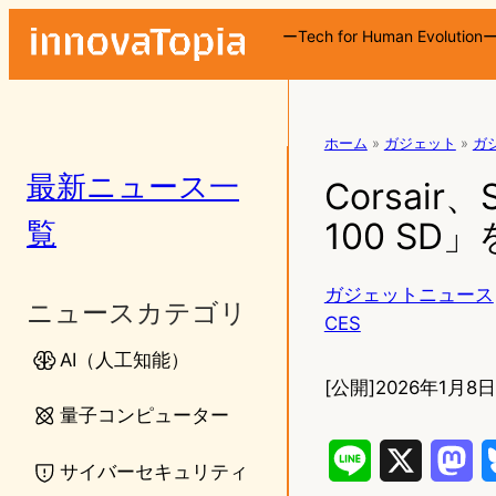
ーTech for Human Evolution
ホーム
»
ガジェット
»
ガ
最新ニュース一
Corsair
覧
100 SD
ガジェットニュース
ニュースカテゴリ
CES
AI（人工知能）
[公開]
2026年1月8日
量子コンピューター
L
X
M
サイバーセキュリティ