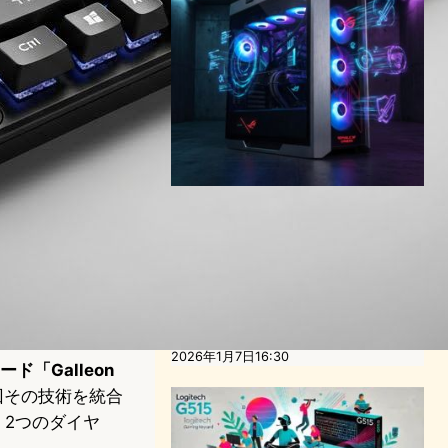
「ASUS ROG G1000」、フ
ァンに3Dホログラム投影す
る革新的ゲーミングPCを
CES 2026で発表 – RTX
5090搭載
テクノロジーとエンタメニュース
CES
2026年1月7日16:30
ド「Galleon
、今回その技術を統合
。2つのダイヤ