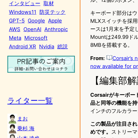
インタビュー
取材
Windows11
防災テック
キーボード部分はウェブ
GPT-5
Google
Apple
MLXスイッチを採用
ースは1月末を予定してい
AWS
OpenAI
Anthropic
Mountは249.
Meta
Microsoft
8MBを搭載する。
Android XR
Nvidia
総説
From:
Corsair’s 
now available for p
【編集部解
Corsairがキー
ライター一覧
品と同等の機能を持
インチのフルカラース
まお
この製品が注目され
乗杉 海
めです。
ストリーマ