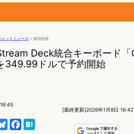
ー
ジェットニュース
»
個別投稿
、Stream Deck統合キーボード「G
」を349.99ドルで予約開始
16:45
[最終更新]
2026年1月8日 16:42
B
F
H