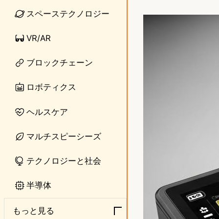
i
a
スペーステクノロジー
n
s
VR/AR
e
t
o
ブロックチェーン
d
ロボティクス
o
ヘルスケア
n
マルチスピーシーズ
テクノロジーと社会
半導体
もっと見る