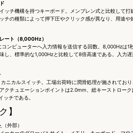
ド
イッチ機構を持つキーボード。メンブレン式と比較して打
ッチの種類によって押下圧やクリック感が異なり、用途や
ート（8,000Hz）
コンピューターへ入力情報を送信する回数。8,000Hzは1秒
味し、標準的な1,000Hzと比較して8倍高速である。入力
チ
発したメカニカルスイッチ。工場出荷時に潤滑処理が施されてお
アクチュエーションポイントは2.0mm、総キーストロークは
スイッチである。
ク】
ト
（外部）
メーカーのグローバルサイト。メモリ、キーボード、マウス