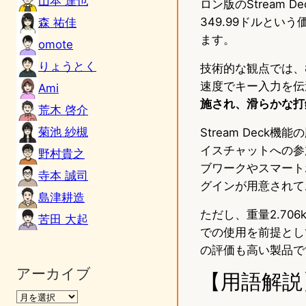
山本 達也
ロン版のStream D
349.99ドルと
森 祐佳
ます。
omote
りょうとく
技術的な観点では、
速度でキー入力を伝
Ami
施され、滑らかな打
荒木 啓介
菊池 紗槻
Stream Deck
イスチャットへの参
野村貴之
ブワークやスマート
寺本 誠司
グインが用意されて
島津耕造
ただし、重量2.7
苦田 大起
での使用を前提とし
の評価も高い製品で
アーカイブ
【用語解説