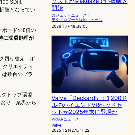
クストがMakuakeで応援購入
00 SDは
開始
選択肢となってい
ガジェットニュース
｜
テクノロジーと経済ニュース
2026年7月18日8:05
ーボードの8倍の
荷時に潤滑処理が
ラック切り替え、ボ
、クリエイティ
には数百のプラ
スクトップ環境
Valve「Deckard」：1,200ド
ており、業界から
ルのハイエンドVRヘッドセ
ットが2025年末に登場か
VR/ARニュース
Valve
2025年2月27日11:22