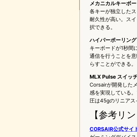
メカニカルキーボー
各キーが独立したス
耐久性が高い。スイ
択できる。
ハイパーポーリングレ
キーボードが1秒間に
通信を行うことを意
らすことができる。
MLX Pulse スイッ
Corsairが開
感を実現している。
圧は45gのリニア
【参考リン
CORSAIR公式サイ
ゲーミングデバイス