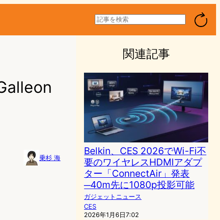
検
索
関連記事
alleon
Belkin、CES 2026でWi-Fi不
乗杉 海
要のワイヤレスHDMIアダプ
ター「ConnectAir」発表
─40m先に1080p投影可能
ガジェットニュース
CES
2026年1月6日7:02