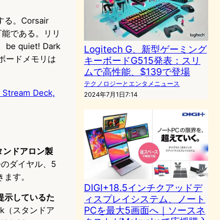
。Corsair
が可能である。リリ
uiet! Dark
Logitech G、新型ゲーミング
ンボードメモリは
キーボードG515発表：スリ
ムで高性能、$139で登場
テクノロジーとエンタメニュース
n Stream Deck,
2024年7月1日7:14
スタンドアロン製
つのダイヤル、5
きます。
DIGI+18.5インチクアッドデ
提示しているた
ィスプレイシステム、ノート
PCを最大5画面へ｜ソースネ
ck（スタンドア