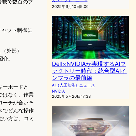
ン搭載で数百のプ
2025年6月10日9:06
スチャット制御に
」
（外部）
に紹介。
Dell×NVIDIAが実現するAIフ
ァクトリー時代：統合型AIイ
ンフラの最前線
AI（人工知能）ニュース
キーボードと
NVIDIA
題ではなく、作業
2025年5月20日17:38
ローチが合いそ
日常でどんな操作
使い方は、コミ