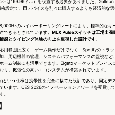
eck+は199.99ドル）を設置する必要がありました。Galleon 1
いう価格設定で、両デバイスを別々に購入するよりも経済的な
8,000Hzのハイパーポーリングレートにより、標準的なキ
達できるとされています。
MLX Pulseスイッチは工場出
鍵感とタイピング体験の向上を重視した設計です。
機能の応用範囲は広く、ゲーム操作だけでなく、Spotifyのト
加、周辺機器の管理、システムパフォーマンスの監視など
ホーム制御にも活用できます。Elgatoマーケットプレイス
おり、拡張性の高いエコシステムが構築されています。
06kgという仕様は携帯性を完全に捨てた設計であり、固定デ
ています。CES 2026のイノベーションアワードを受賞し
す。
】