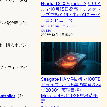
Nvidia DGX Spark、3,999ド
ルで10月15日発売｜デスクト
ップで動く個人向けAIスーパ
ーコンピューター
イヤルを搭載した
AI（人工知能）ニュース
NVIDIA
2025年10月14日15:00
画像、購入オプシ
ソフトウェアのイ
Seagate HAMR技術で100TB
ドライブへ：25年の開発を経
て2030年実現目指す、
Mozaic 4+は2026年出荷予
ntroller
（外
定
ガジェットニュース