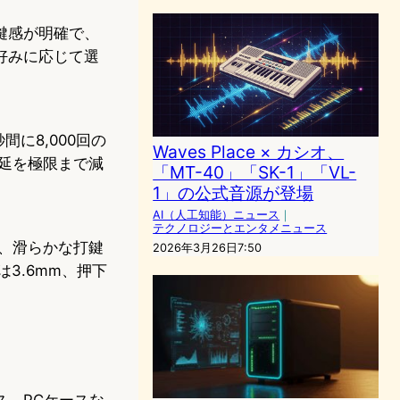
鍵感が明確で、
好みに応じて選
間に8,000回の
Waves Place × カシオ、
遅延を極限まで減
「MT-40」「SK-1」「VL-
1」の公式音源が登場
AI（人工知能）ニュース
｜
テクノロジーとエンタメニュース
り、滑らかな打鍵
2026年3月26日7:50
3.6mm、押下
、PCケースな