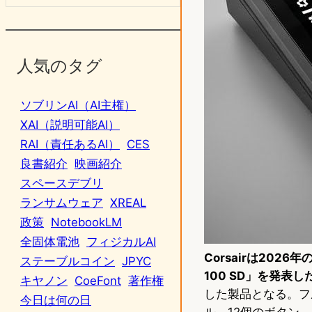
人気のタグ
ソブリンAI（AI主権）
XAI（説明可能AI）
RAI（責任あるAI）
CES
良書紹介
映画紹介
スペースデブリ
ランサムウェア
XREAL
政策
NotebookLM
全固体電池
フィジカルAI
Corsairは2026
ステーブルコイン
JPYC
100 SD」を発表し
キヤノン
CoeFont
著作権
した製品となる。フ
今日は何の日
ル、12個のボタン