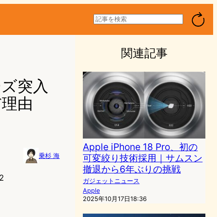
検
索
関連記事
ェーズ突入
だ理由
Apple iPhone 18 Pro、初の
可変絞り技術採用｜サムスン
乗杉 海
撤退から6年ぶりの挑戦
2
ガジェットニュース
Apple
2025年10月17日18:36