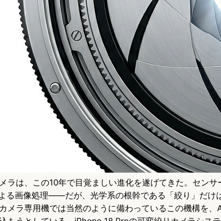
メラは、この10年で目覚ましい進化を遂げてきた。センサ
による画像処理——だが、光学系の根幹である「絞り」だけ
カメラ専用機では当然のように備わっているこの機構を、Ap
もうとしている。iPhone 18 Proの可変絞りカメラシ