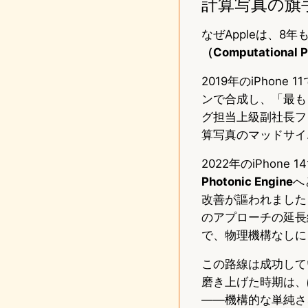
計算写真の旗手
なぜAppleは、
（Computation
2019年のiPhone 
ンで合成し、「最も
グ担当上級副社長フィル・
算写真のマッドサイ
2022年のiPhon
Photonic Engine
へ
改善が謳われました（i
のアプローチの延長
で、物理機構なしに
この路線は成功していま
磨き上げた時期は、
——機構的な単純さ