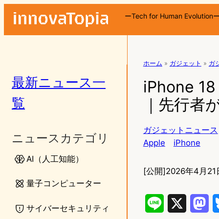
ーTech for Human Evolution
ホーム
»
ガジェット
»
ガ
最新ニュース一
iPhone
覧
｜先行者が
ガジェットニュース
ニュースカテゴリ
Apple
iPhone
AI（人工知能）
[公開]
2026年4月21日
量子コンピューター
L
X
M
サイバーセキュリティ