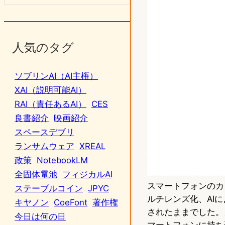
人気のタグ
ソブリンAI（AI主権）
XAI（説明可能AI）
RAI（責任あるAI）
CES
良書紹介
映画紹介
スペースデブリ
ランサムウェア
XREAL
政策
NotebookLM
全固体電池
フィジカルAI
スマートフォンのカ
ステーブルコイン
JPYC
ルチレンズ化、AI
キヤノン
CoeFont
著作権
されたままでした。
今日は何の日
マートフォンに持ち込