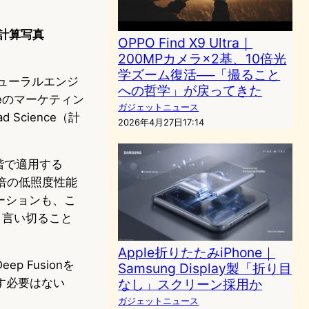
計算写真
OPPO Find X9 Ultra｜
200MPカメラ×2基、10倍光
学ズーム復活──「撮ること
ューラルエンジ
への哲学」が戻ってきた
eのマーケティン
ガジェットニュース
 Science（計
2026年4月27日17:14
段階で適用する
倍の低照度性能
ュレーションも、こ
と言い切ること
Apple折りたたみiPhone｜
 Fusionを
Samsung Display製「折り目
す必要はない
なし」スクリーン採用か
。
ガジェットニュース