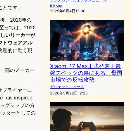
テクノロジーとエンタメニュース
iPhone
ことです。
2025年6月4日12:00
た後、2020年の
至っては、2025
に詳しいリーカーが
フトウェアアル
構が物理的に動く現
Xiaomi 17 Max正式発表｜最
ど一部のメーカー
強スペックの裏にある、母国
市場での反転攻勢
ガジェットニュース
数サプライヤーに
2026年5月22日12:25
 inspired
laxyフラッグシップの方
セッターとしての