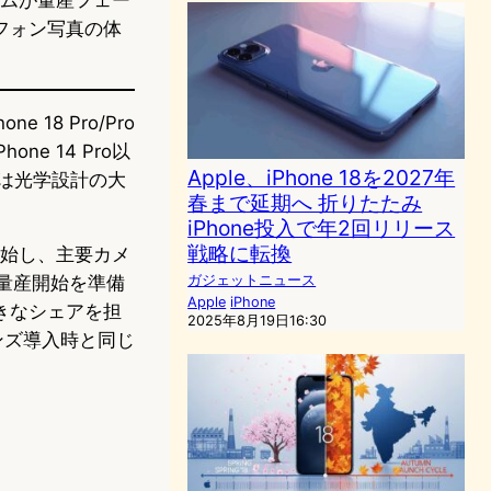
フォン写真の体
18 Pro/Pro
e 14 Pro以
Apple、iPhone 18を2027年
きは光学設計の大
春まで延期へ 折りたたみ
iPhone投入で年2回リリース
戦略に転換
を開始し、主要カメ
の量産開始を準備
ガジェットニュース
Apple
iPhone
大きなシェアを担
2025年8月19日16:30
ムレンズ導入時と同じ