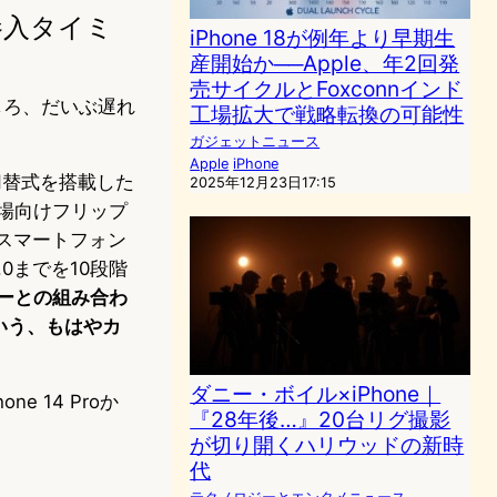
参入タイミ
iPhone 18が例年より早期生
産開始か──Apple、年2回発
売サイクルとFoxconnインド
しろ、だいぶ遅れ
工場拡大で戦略転換の可能性
ガジェットニュース
Apple
iPhone
2段切替式を搭載した
2025年12月23日17:15
市場向けフリップ
スマートフォン
/4.0までを10段階
ンサーとの組み合わ
という、もはやカ
ダニー・ボイル×iPhone｜
ne 14 Proか
『28年後…』20台リグ撮影
が切り開くハリウッドの新時
代