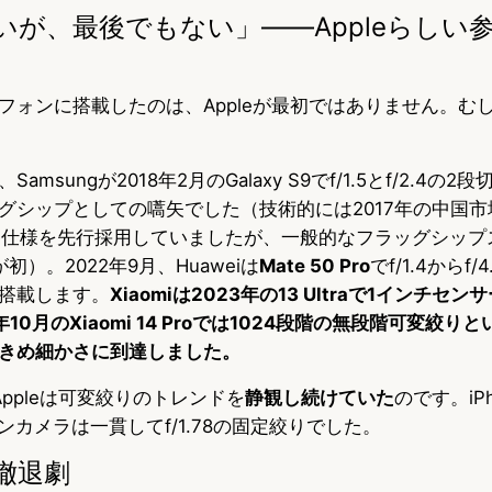
いが、最後でもない」——Appleらしい
フォンに搭載したのは、Appleが最初ではありません。む
msungが2018年2月のGalaxy S9でf/1.5とf/2.4の
グシップとしての嚆矢でした（技術的には2017年の中国
が同仕様を先行採用していましたが、一般的なフラッグシップ
9が初）。2022年9月、Huaweiは
Mate 50 Pro
でf/1.4からf
搭載します。
Xiaomiは2023年の13 Ultraで1インチセ
10月のXiaomi 14 Proでは1024段階の無段階可変絞り
きめ細かさに到達しました。
ppleは可変絞りのトレンドを
静観し続けていた
のです。iPho
インカメラは一貫してf/1.78の固定絞りでした。
撤退劇