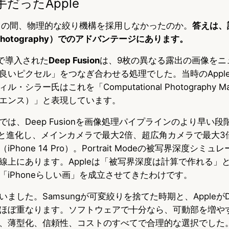
だったApple
8年もの間、物理的な絞り機構を採用しなかったのか。
答えは、
al Photography）でのアドバンテージにあります。
11で導入された
Deep Fusion
は、9枚の異なる露出の画像をニ
良いピクセル」をつなぎ合わせる処理でした。当時のAppl
シラー氏はこれを「Computational Photography Mad
エンス）」と表現しています。
e 14では、Deep Fusionを画像処理パイプラインのより早い
と進化し、メインカメラで最大2倍、超広角カメラで最大3
Phone 14 Pro）。Portrait Modeの被写界深度シミ
線上にあります。Appleは「被写界深度は計算で作れる」
「iPhoneらしい画」を成立させてきたわけです。
した。Samsungが可変絞りを捨てた時期と、AppleがDeep
ほぼ重なります。ソフトウェアで十分なら、可動部を増や
、薄型化、信頼性、コストのすべてで合理的な選択でした