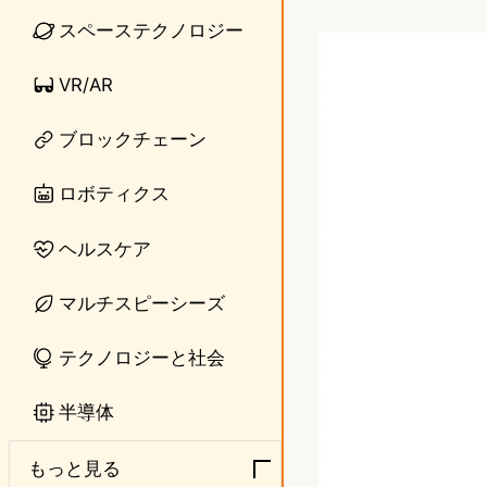
i
a
スペーステクノロジー
n
s
VR/AR
e
t
o
ブロックチェーン
d
ロボティクス
o
ヘルスケア
n
マルチスピーシーズ
テクノロジーと社会
半導体
もっと見る