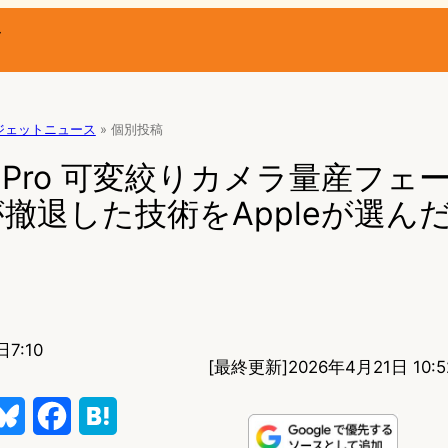
ー
ジェットニュース
»
個別投稿
 18 Pro 可変絞りカメラ量産フ
撤退した技術をAppleが選ん
7:10
[最終更新]
2026年4月21日 10:5
B
F
H