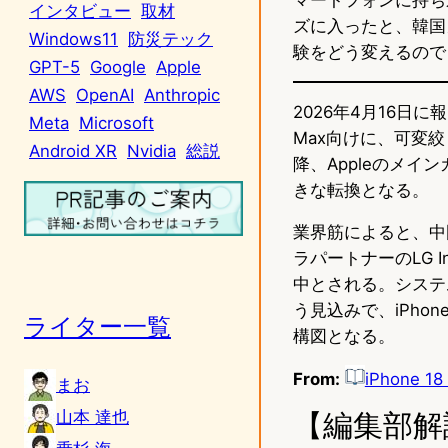
インタビュー
取材
ズに入ったと、韓国
Windows11
防災テック
験をどう変えるので
GPT-5
Google
Apple
AWS
OpenAI
Anthropic
2026年4月16日に報
Meta
Microsoft
Max向けに、可変絞
Android XR
Nvidia
総説
降、Appleのメイ
きな転換となる。
業界筋によると、中国
ラパートナーのLG 
中とされる。システム
う見込みで、iPhon
ライター一覧
構図となる。
From:
iPhone 18 
まお
山本 達也
【編集部解