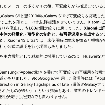
したメーカーの多くがその後、可変絞りから撤退している
年のGalaxy S9と翌2019年のGalaxy S10で可変絞りを搭載し
リーズでこれを落とし、それ以降復活させていません。Xiaomiに
可変絞りを廃止し、f/1.63の固定絞りに戻しました。
Xiaomi
本体の軽量化・薄型化の制約と、被写界深度を合成するソ
た
。Xiaomi 13 Ultraでは、未使用時に端末を振ると機
社が公式に説明を行う場面もありました。
を主力機能として継続的に採用しているのは、Huaweiな
、SamsungがAppleの動きを受けて可変絞りの再採用を複
りました。9to5Googleが引用した業界評には「Apple has
’s direction in Galaxy flagships as of late（最近のGa
触発されたものが多い）」という指摘もあり、業界のトレンド
は、他社が先行した技術でも変わりません。