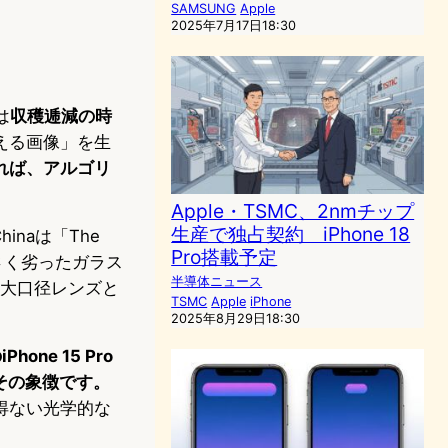
SAMSUNG
Apple
2025年7月17日18:30
は
収穫逓減の時
える画像」を生
れば、アルゴリ
Apple・TSMC、2nmチップ
生産で独占契約 iPhone 18
naは「The
Pro搭載予定
小さく劣ったガラス
半導体ニュース
、大口径レンズと
TSMC
Apple
iPhone
2025年8月29日18:30
ne 15 Pro
、その象徴です。
得ない光学的な