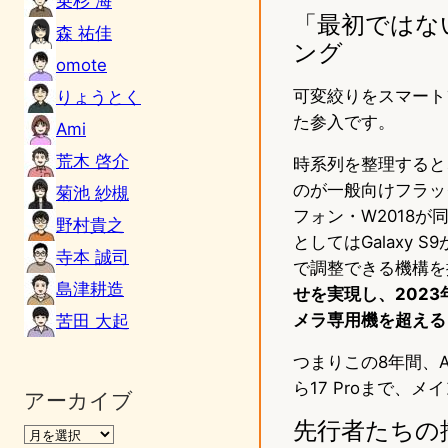
乗杉 海
「最初ではな
森 祐佳
ング
omote
可変絞りをスマート
りょうとく
た参入です。
Ami
荒木 啓介
時系列を整理すると、Sa
のが一般向けフラッ
菊池 紗槻
フォン・W2018
野村貴之
としてはGalaxy S
寺本 誠司
で調整できる機構を
島津耕造
せを実現し、2023年
メラ専用機を超える
苦田 大起
つまりこの8年間、A
ら17 Proまで、メ
アーカイブ
先行者たちの