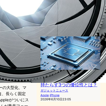
イ下Face ID部分導入で進化
──Dynamic Island縮小の全
貌
ガジェットニュース
Apple
iPhone
2026年1月21日15:30
iPhone 18 Pro・C2モデム・
5G｜Apple自社設計チップが
持たらす3つの優位性とは？
ーの大型化、マ
ガジェットニュース
は、長らく固定
Apple
iPhone
pleがついにス
2026年6月10日23:05
ステムが量産フェー