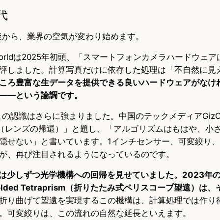
代
前後から、業界の空気が変わり始めます。
era Worldは2025年初頭、「スマートフォンカメラハードウェア
評しました。計算写真だけに依存した処理は「不自然に見
ころ豊富な生データを提供できる良いハードウェアがなけ
——という論調です。
この認識はさらに強まりました。中国のテックメディアGizChi
he Lens（レンズの帰還）」と題し、「アルゴリズムはもはや、
隠せない」と書いています。1インチセンサー、可変絞り
が、再び注目されるようになっているのです。
は少しずつ光学機構への回帰を見せていました。2023年のiPho
lded Tetraprism（折りたたみ式ペリスコープ望遠）は
折り曲げて望遠を実現するこの機構は、計算処理では作り
。可変絞りは、この流れの自然な延長といえます。