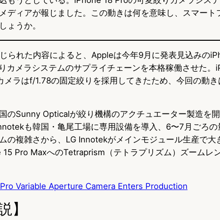
メディアが報じました。この動きは何を意味し、スマート
しょうか。
じられた内容によると、Appleは今年9月に発表見込みのiPhone 
りカメラシステムのサプライチェーンを本格稼働させた。iPhon
ンカメラはf/1.78の固定絞りを採用してきたため、今回の動
のSunny Opticalが絞り機構のアクチュエーター製造
Innotekも韓国・亀尾工場に専用設備を導入、6〜7月ごろ
の複雑さから、LG Innotekがメインモジュール生産で
e 15 Pro MaxへのTetraprism（テトラプリズム）ズー
Pro Variable Aperture Camera Enters Production
説】