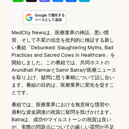
i
a
l
a
a
n
s
u
c
t
e
t
e
e
e
MedCity Newsは、医療業界の神話、悪い慣
習、そして不変の信念を批判的に検証する新し
o
s
b
n
い番組「Debunked: Slaughtering Myths, Bad
d
k
o
a
Practices and Sacred Cows in Healthcare」を
o
y
o
開始しました。この番組では、共同ホストの
Arundhati ParmarとSamir Batraが医療ニュース
n
k
を取り上げ、疑問に思う事柄について話し合い
ます。番組の目的は、医療業界に変化を促すこ
とです。
番組では、医療業界における無意味な慣習や、
過剰な資金調達の祝賀に疑問を投げかけます。
Batraは、成功やマイルストーンの祝賀は良い
が、実際の問題点についての厳しい質問が不足