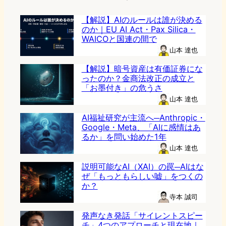
【解説】AIのルールは誰が決める
のか｜EU AI Act・Pax Silica・
WAICOと国連の間で
山本 達也
【解説】暗号資産は有価証券にな
ったのか？金商法改正の成立と
「お墨付き」の危うさ
山本 達也
AI福祉研究が主流へ─Anthropic・
Google・Meta、「AIに感情はあ
るか」を問い始めた1年
山本 達也
説明可能なAI（XAI）の罠─AIはな
ぜ「もっともらしい嘘」をつくの
か？
寺本 誠司
発声なき発話「サイレントスピー
チ」4つのアプローチと現在地｜