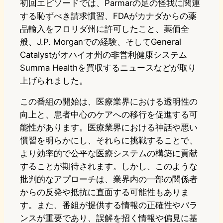
初回エピソードでは、Parmarの足の怪我に関連
する恥ずべき請求慣習、FDAがカナダからの薬
品輸入をフロリダ州に許可したこと、薬価全
般、J.P. Morganでの経験、そしてGeneral
Catalystがオハイオ州の非営利健康システム
Summa Healthを買収するニュースなどが取り
上げられました。
この番組の開始は、医療業界における透明性の
向上と、患者中心のケアへの移行を促進する可
能性があります。医療業界における神話や悪い
慣習を明らかにし、それらに挑戦することで、
より効率的で公平な医療システムの構築に貢献
することが期待されます。しかし、このような
批判的なアプローチは、業界内の一部の関係者
からの反発や抵抗に直面する可能性もありま
す。また、番組が提供する情報の正確性やバラ
ンスが重要であり、誤解を招く情報や偏見に基