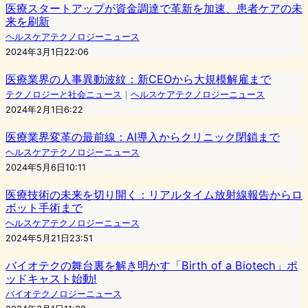
医療スタートアップが資金調達で革新を加速、患者ケアの未
来を刷新
ヘルスケアテクノロジーニュース
2024年3月1日22:06
医療業界の人事異動波紋：新CEOから大規模解雇まで
テクノロジーと社会ニュース
｜
ヘルスケアテクノロジーニュース
2024年2月1日6:22
医療業界変革の最前線：AI導入からクリニック閉鎖まで
ヘルスケアテクノロジーニュース
2024年5月6日10:11
医療技術の未来を切り開く：リアルタイム放射線報告からロ
ボット手術まで
ヘルスケアテクノロジーニュース
2024年5月21日23:51
バイオテクの舞台裏を解き明かす「Birth of a Biotech」ポ
ッドキャスト始動!
バイオテクノロジーニュース