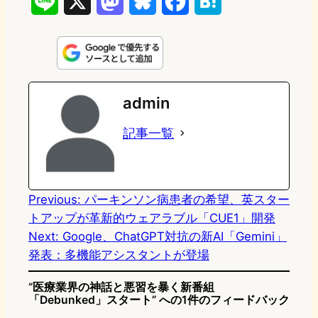
L
X
M
B
F
H
i
a
l
a
a
n
s
u
c
t
e
t
e
e
e
admin
o
s
b
n
記事一覧
d
k
o
a
o
y
o
n
k
Previous:
パーキンソン病患者の希望、英スター
トアップが革新的ウェアラブル「CUE1」開発
Next:
Google、ChatGPT対抗の新AI「Gemini」
発表：多機能アシスタントが登場
“医療業界の神話と悪習を暴く新番組
「Debunked」スタート” への1件のフィードバック