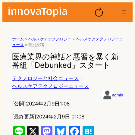
ホーム
»
ヘルスケアテクノロジー
»
ヘルスケアテクノロジーニ
ュース
»
個別投稿
医療業界の神話と悪習を暴く新
番組「Debunked」スタート
テクノロジーと社会ニュース
｜
ヘルスケアテクノロジーニュース
admin
[公開]
2024年2月9日1:08
[最終更新]
2024年2月9日 01:08
L
X
M
B
F
H