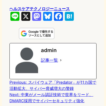
ヘルスケアテクノロジーニュース
L
X
M
B
F
H
i
a
l
a
a
n
s
u
c
t
e
t
e
e
e
admin
o
s
b
n
記事一覧
d
k
o
a
o
y
o
n
k
Previous:
スパイウェア「Predator」が11カ国で
活動拡大、サイバー脅威増大の警鐘
Next:
中東がメール認証技術で世界をリード、
DMARC採用でサイバーセキュリティ強化