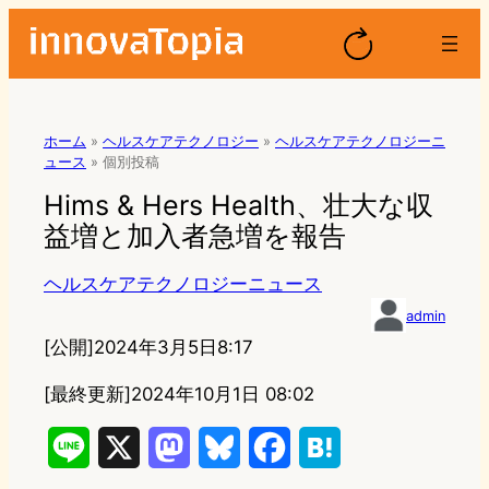
ホーム
»
ヘルスケアテクノロジー
»
ヘルスケアテクノロジーニ
ュース
»
個別投稿
Hims & Hers Health、壮大な収
益増と加入者急増を報告
ヘルスケアテクノロジーニュース
admin
[公開]
2024年3月5日8:17
[最終更新]
2024年10月1日 08:02
L
X
M
B
F
H
i
a
l
a
a