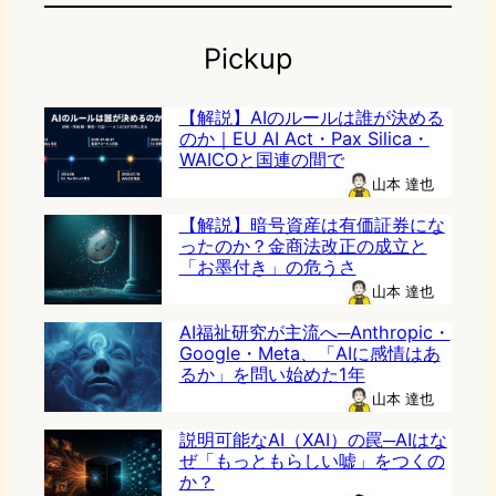
Pickup
【解説】AIのルールは誰が決める
のか｜EU AI Act・Pax Silica・
WAICOと国連の間で
山本 達也
【解説】暗号資産は有価証券にな
ったのか？金商法改正の成立と
「お墨付き」の危うさ
山本 達也
AI福祉研究が主流へ─Anthropic・
Google・Meta、「AIに感情はあ
るか」を問い始めた1年
山本 達也
説明可能なAI（XAI）の罠─AIはな
ぜ「もっともらしい嘘」をつくの
か？