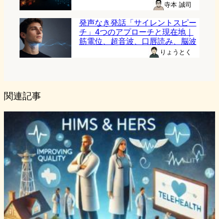
寺本 誠司
発声なき発話「サイレントスピー
チ」4つのアプローチと現在地｜
筋電位、超音波、口唇読み、脳波
りょうとく
関連記事