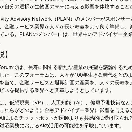
が自分の選択が生物圏の未来に与える影響を体験すること
 Longevity Advisory Network（PLAN）のメンバーがス
、金融サービス業界が人々が長い寿命をより良く準備し、
ている。PLANのメンバーには、世界中のアドバイザー企
。
説】
PLAN Forumでは、長寿に関する新たな産業の展望を議論する
した。このフォーラムは、人々が100年生きる時代をどの
を当て、金融サービスと退職計画の産業を、人々の長寿を
ビスを提供する業界へと変革しようとしています。
は、仮想現実（VR）、人工知能（AI）、健康予測技術など
これらがどのように金融アドバイザー業界に影響を与える
AIによるチャットボットが医師よりも共感的に受け取られ
対応業務におけるAIの活用の可能性を示唆しています。