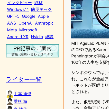
インタビュー
取材
Windows11
防災テック
GPT-5
Google
Apple
AWS
OpenAI
Anthropic
Meta
Microsoft
Android XR
Nvidia
総説
MIT AgeLab 
のCEOであるKaren
Pennington
100年の人生を支
シンポジウムでは、
ライター一覧
れ、これらが金融ア
トボットが医師より
とされる。
山本 達也
乗杉 海
また、仮想現実（V
トや、金融アドバイ