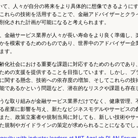
用いて、人々が自分の将来をより具体的に想像できるように
これらの技術を活用することで、金融アドバイザーとクラ
別化された計画が可能になると考えられます。
、金融サービス業界が人々が長い寿命をより良く準備し、
かを模索するためのものであり、世界中のアドバイザー企
ます。
齢化社会における重要な課題に対応するためのものであり
ための支援を提供することを目指しています。しかし、プ
に関する懸念、技術への依存度の増加、そしてこれらの技
能であるかという問題など、潜在的なリスクや課題も存在
うな取り組みが金融サービス業界だけでなく、健康管理、
る産業に影響を与え、新たなビジネスモデルやサービスの
また、政策立案者や規制当局に対しても、新しい技術やサ
た規制やガイドラインの策定が求められることになるでし
ngevity with industry leaders at MIT AgeLab PLAN Forum
.