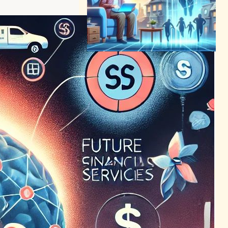
メタバース、高齢者の生活を
刷新し新たな可能性を開く
メタバースニュース
2024年3月6日18:29
MITが物質使用障害対策の新
プログラムを開始、イノベー
ションで社会に希望を
テクノロジーと社会ニュース
2024年3月6日13:11
金融IT変革の核心：データと
分析の進化がもたらす未来
AI（人工知能）ニュース
2024年2月27日0:36