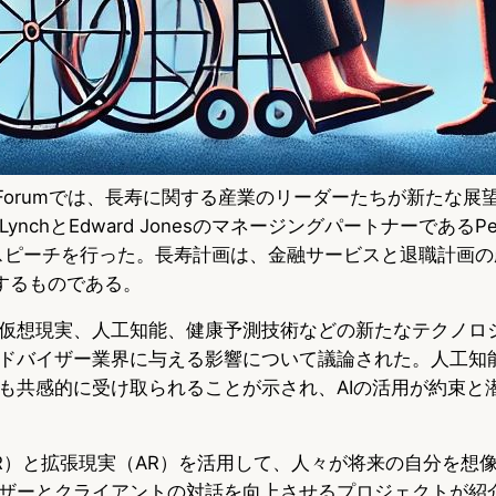
PLAN Forumでは、長寿に関する産業のリーダーたちが新たな展
 LynchとEdward JonesのマネージングパートナーであるPe
が開会スピーチを行った。長寿計画は、金融サービスと退職計画
援するものである。
仮想現実、人工知能、健康予測技術などの新たなテクノロ
ドバイザー業界に与える影響について議論された。人工知
も共感的に受け取られることが示され、AIの活用が約束と
R）と拡張現実（AR）を活用して、人々が将来の自分を想
ザーとクライアントの対話を向上させるプロジェクトが紹介