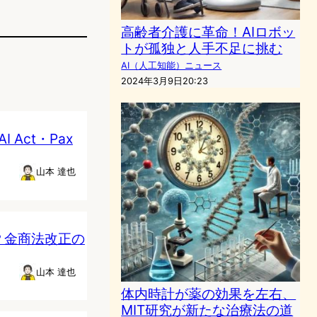
高齢者介護に革命！AIロボッ
トが孤独と人手不足に挑む
AI（人工知能）ニュース
2024年3月9日20:23
Act・Pax
山本 達也
？金商法改正の
山本 達也
体内時計が薬の効果を左右、
MIT研究が新たな治療法の道