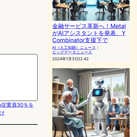
金融サービス革新へ！Metal
がAIアシスタントを発表、Y
Combinator支援下で
AI（人工知能）ニュース
｜
ビッグデータニュース
2024年1月31日2:42
ため従業員30％を
け