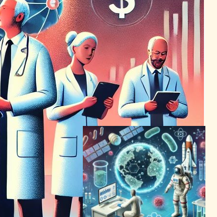
金融大手が共有台帳技術でマ
ルチアセット取引の未来を探
る
ブロックチェーンニュース
2024年5月8日18:50
MITが生成AIの未来を探る新
イニシアチブを発表
AI（人工知能）ニュース
2024年3月29日8:07