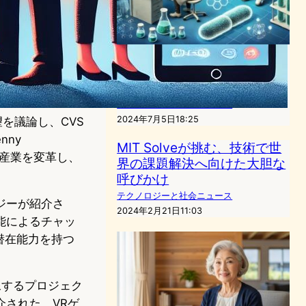
MIT研究チーム、微生物を守
る革新技術を開発 – 宇宙から
医薬品まで応用可能
バイオテクノロジーニュース
2024年7月5日18:25
望を議論し、CVS
nny
MIT Solveが挑む、技術で世
の産業を変革し、
界の課題解決へ向けた大胆な
呼びかけ
テクノロジーと社会ニュース
ジーが紹介さ
2024年2月21日11:03
能によるチャッ
潜在能力を持つ
像するプロジェク
された。VRゲ