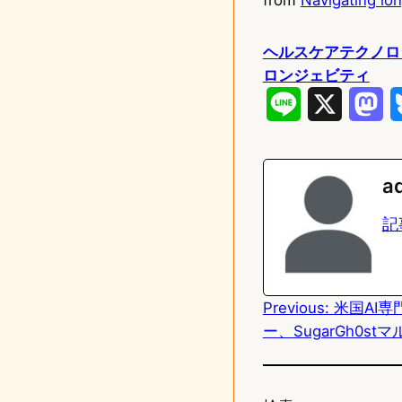
ヘルスケアテクノロ
ロンジェビティ
L
X
M
i
a
n
s
a
e
t
記
o
d
Previous:
米国AI
o
ー、SugarGh0s
n