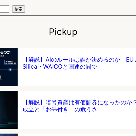
検索
Pickup
【解説】AIのルールは誰が決めるのか｜EU AI 
Silica・WAICOと国連の間で
【解説】暗号資産は有価証券になったのか
成立と「お墨付き」の危うさ