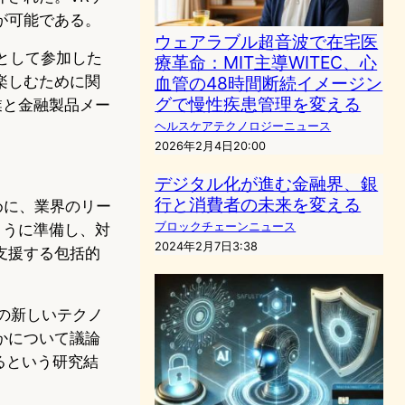
が可能である。
ウェアラブル超音波で在宅医
ポンサーとして参加した
療革命：MIT主導WITEC、心
楽しむために関
血管の48時間断続イメージン
グで慢性疾患管理を変える
業と金融製品メー
ヘルスケアテクノロジーニュース
2026年2月4日20:00
デジタル化が進む金融界、銀
行と消費者の未来を変える
ために、業界のリー
ブロックチェーンニュース
ように準備し、対
2024年2月7日3:38
支援する包括的
の新しいテクノ
かについて議論
るという研究結