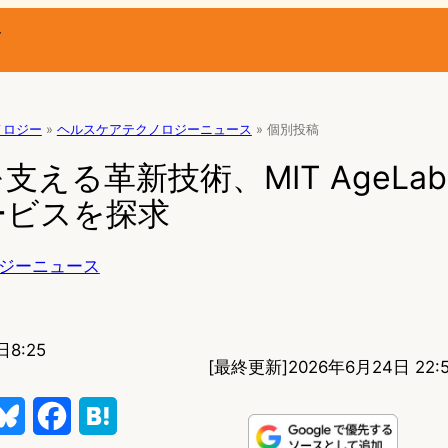
ー
ノロジー
»
ヘルスケアテクノロジーニュース
»
個別投稿
支える革新技術、MIT AgeLa
ービスを探求
ジーニュース
日8:25
[最終更新]
2026年6月24日 22:5
B
F
H