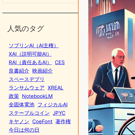
人気のタグ
ソブリンAI（AI主権）
XAI（説明可能AI）
RAI（責任あるAI）
CES
良書紹介
映画紹介
スペースデブリ
ランサムウェア
XREAL
政策
NotebookLM
全固体電池
フィジカルAI
ステーブルコイン
JPYC
キヤノン
CoeFont
著作権
今日は何の日