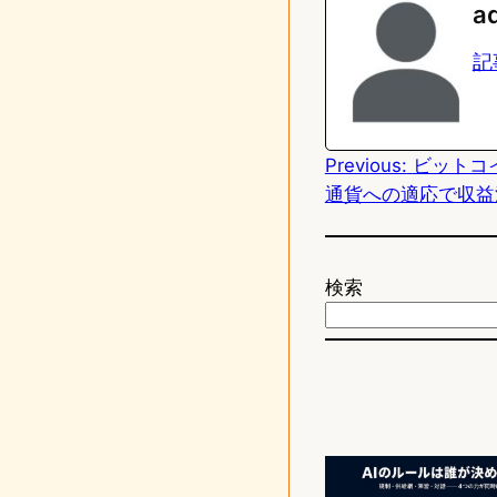
a
e
t
記
o
d
Previous:
ビットコ
o
通貨への適応で収益
n
検索