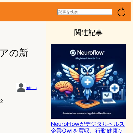
検
索
関連記事
康ケアの新
admin
2
NeuroFlowがデジタルヘルス
企業Owlを買収、行動健康ケ