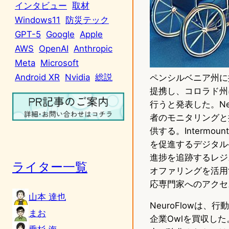
インタビュー
取材
Windows11
防災テック
GPT-5
Google
Apple
AWS
OpenAI
Anthropic
Meta
Microsoft
Android XR
Nvidia
総説
ペンシルベニア州に拠点を
提携し、コロラド州
行うと発表した。N
者のモニタリングと
供する。Interm
を促進するデジタル
進捗を追跡するレジス
ライター一覧
オファリングを活用
応専門家へのアクセ
山本 達也
NeuroFlow
まお
企業Owlを買収し