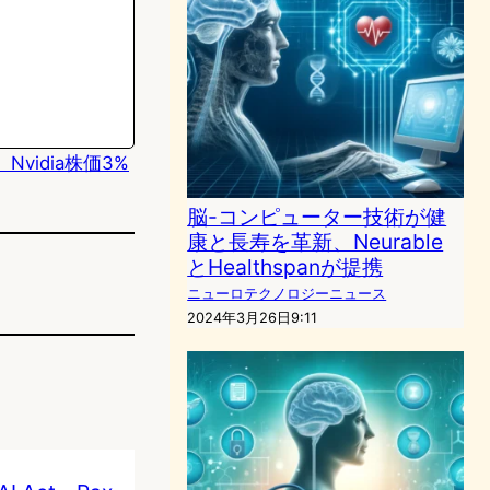
vidia株価3%
脳-コンピューター技術が健
康と長寿を革新、Neurable
とHealthspanが提携
ニューロテクノロジーニュース
2024年3月26日9:11