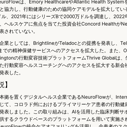
lowは、Emory HealthcareやAtlantic Health Sys
と協力し、行動健康のための協同ケアモデルを拡大している
ドル、2021年にはシリーズBで2000万ドルを調達し、2022
ルスケアに焦点を当てた投資会社Concord HealthがNeu
表されていない。
としては、BrightlineがTeladocとの提携を発表し、Te
までの精神保健サービスへのアクセスを拡大した。また、OpenAI
Huffingtonの行動変容技術プラットフォームThrive Global
行動変容ヘルスコーチングへのアクセスを拡大する新会社、Th
を発表した。
説】
を置くデジタルヘルス企業であるNeuroFlowが、Intermo
携を通じて、コロラド州におけるプライマリーケア患者の行動健
発表しました。この取り組みは、AIを活用した臨床判断サ
供するクラウドベースのプラットフォームを用いて実施さ
inは、NeuroFlowの統合ケアオファリングを活用し、全患者の