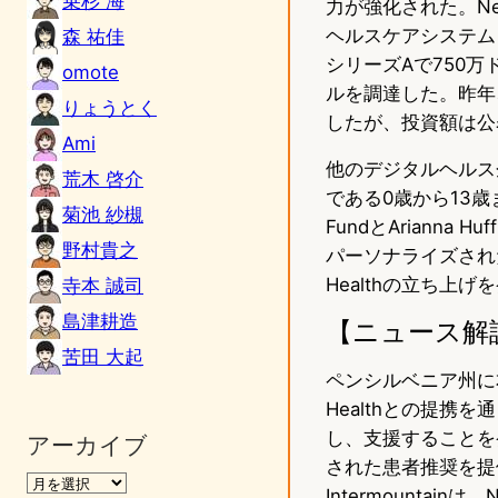
乗杉 海
力が強化された。NeuroF
ヘルスケアシステム
森 祐佳
シリーズAで750万
omote
ルを調達した。昨年、ヘ
りょうとく
したが、投資額は公
Ami
他のデジタルヘルス企業
荒木 啓介
である0歳から13歳
菊池 紗槻
FundとArianna 
野村貴之
パーソナライズされた
Healthの立ち上げ
寺本 誠司
島津耕造
【ニュース解
苦田 大起
ペンシルベニア州に本拠
Healthとの提
し、支援することを
アーカイブ
された患者推奨を提
Intermounta