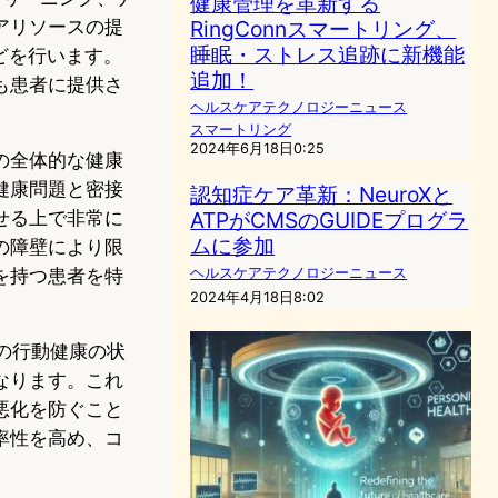
健康管理を革新する
アリソースの提
RingConnスマートリング、
睡眠・ストレス追跡に新機能
どを行います。
追加！
も患者に提供さ
ヘルスケアテクノロジーニュース
スマートリング
2024年6月18日0:25
の全体的な健康
健康問題と密接
認知症ケア革新：NeuroXと
せる上で非常に
ATPがCMSのGUIDEプログラ
ムに参加
の障壁により限
を持つ患者を特
ヘルスケアテクノロジーニュース
2024年4月18日8:02
者の行動健康の状
なります。これ
悪化を防ぐこと
率性を高め、コ