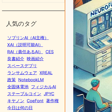
人気のタグ
ソブリンAI（AI主権）
XAI（説明可能AI）
RAI（責任あるAI）
CES
良書紹介
映画紹介
スペースデブリ
ランサムウェア
XREAL
政策
NotebookLM
全固体電池
フィジカルAI
ステーブルコイン
JPYC
キヤノン
CoeFont
著作権
今日は何の日