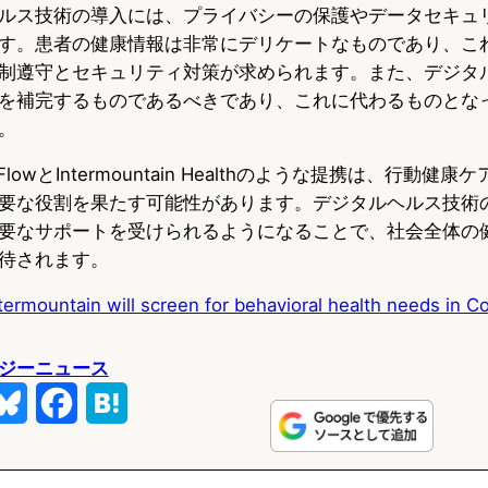
ルス技術の導入には、プライバシーの保護やデータセキュ
す。患者の健康情報は非常にデリケートなものであり、こ
制遵守とセキュリティ対策が求められます。また、デジタ
を補完するものであるべきであり、これに代わるものとな
。
lowとIntermountain Healthのような提携は、行動健
要な役割を果たす可能性があります。デジタルヘルス技術
要なサポートを受けられるようになることで、社会全体の
待されます。
ermountain will screen for behavioral health needs in C
ジーニュース
B
F
H
l
a
a
u
c
t