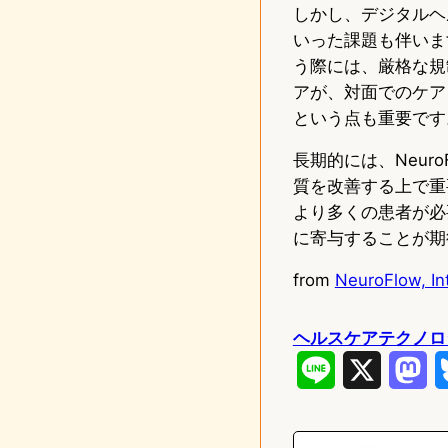
しかし、デジタルヘ
いった課題も伴いま
う際には、厳格な規
アが、対面でのケア
という点も重要です
長期的には、NeuroF
質を改善する上で重
より多くの患者が必
に寄与することが期
from
NeuroFlow, Int
ヘルスケアテクノロ
L
X
M
i
a
n
s