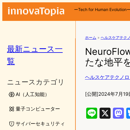
ーTech for Human Evolution
ホーム
»
ヘルスケアテク
最新ニュース一
NeuroFl
覧
たな地平
ヘルスケアテクノロ
ニュースカテゴリ
[公開]
2024年7月19
AI（人工知能）
量子コンピューター
L
X
M
サイバーセキュリティ
i
a