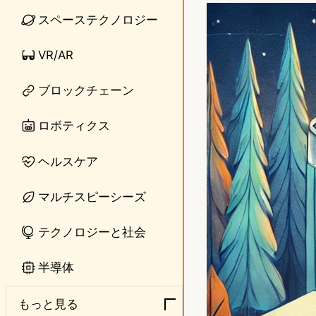
n
s
スペーステクノロジー
e
t
VR/AR
o
ブロックチェーン
d
o
ロボティクス
n
ヘルスケア
マルチスピーシーズ
テクノロジーと社会
半導体
もっと見る