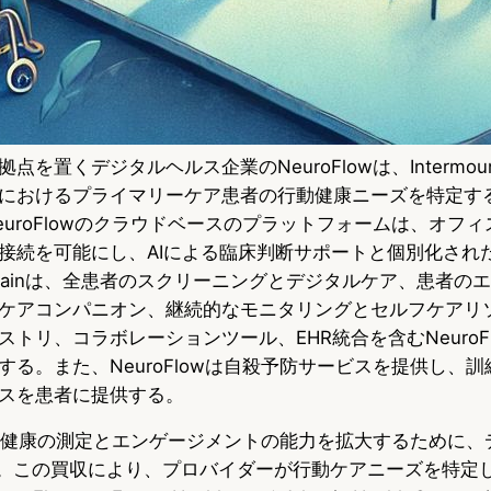
置くデジタルヘルス企業のNeuroFlowは、Intermountai
におけるプライマリーケア患者の行動健康ニーズを特定す
euroFlowのクラウドベースのプラットフォームは、オフ
接続を可能にし、AIによる臨床判断サポートと個別化され
ountainは、全患者のスクリーニングとデジタルケア、患者
ケアコンパニオン、継続的なモニタリングとセルフケアリ
トリ、コラボレーションツール、EHR統合を含むNeuroF
する。また、NeuroFlowは自殺予防サービスを提供し、
スを患者に提供する。
は、行動健康の測定とエンゲージメントの能力を拡大するために
た。この買収により、プロバイダーが行動ケアニーズを特定