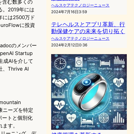
temを含む数多くの
ヘルスケアテクノロジーニュース
。2019年には
2024年7月16日3:59
年には2500万ド
テレヘルスとアプリ革新、行
roFlowに投資
動保健ケアの未来を切り拓く
ヘルスケアテクノロジーニュース
ladocのメンバー
2024年2月12日0:36
 Startup
は、生成AIを介して
rive AI
untain
康ニーズを特定
ポートと個別化
れます。
スクリーニング、デ