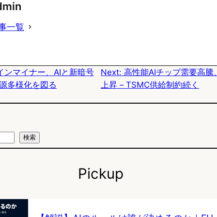
dmin
e
e
e
事一覧
s
b
n
k
o
a
インマイナー、AIと新暗号
Next:
高性能AIチップ需要高騰、N
y
o
源多様化を図る
上昇 – TSMC供給制約続く
k
検索
Pickup