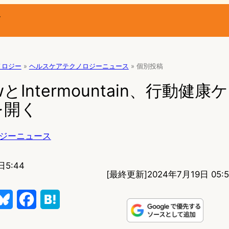
ー
ノロジー
»
ヘルスケアテクノロジーニュース
»
個別投稿
owとIntermountain、行動健
を開く
ジーニュース
日5:44
[最終更新]
2024年7月19日 05:5
B
F
H
l
a
a