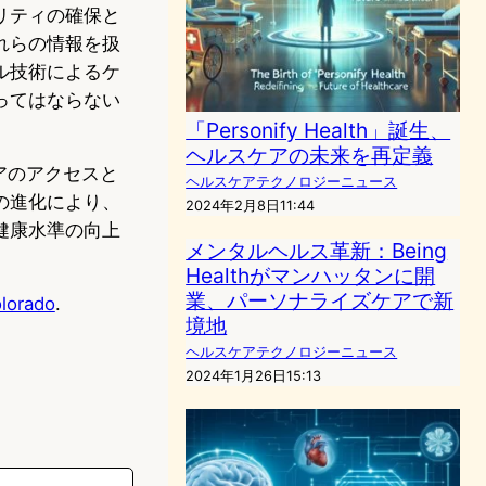
リティの確保と
れらの情報を扱
ル技術によるケ
ってはならない
「Personify Health」誕生、
ヘルスケアの未来を再定義
康ケアのアクセスと
ヘルスケアテクノロジーニュース
の進化により、
2024年2月8日11:44
健康水準の向上
メンタルヘルス革新：Being
Healthがマンハッタンに開
業、パーソナライズケアで新
olorado
.
境地
ヘルスケアテクノロジーニュース
2024年1月26日15:13