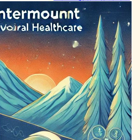
アの革新を加速
ヘルスケアテクノロジーニュース
2024年6月12日6:00
メンタルヘルス革新：
Innerworldがセラピスト主導
の新プラン発表
ヘルスケアテクノロジーニュース
2024年5月16日10:14
即日対応可能！Concert
HealthとWellSpanが提携、
行動健康サービスを革新
ヘルスケアテクノロジーニュース
2024年5月23日7:21
Headspaceがメンタルヘル
スコーチングを直接提供、ア
クセス向上へ
ヘルスケアテクノロジーニュース