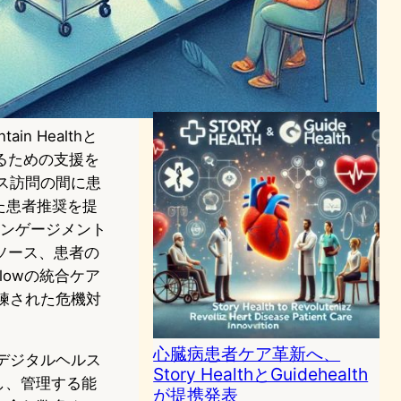
Talkspaceが専門ケアネット
ワーク立ち上げ、メンタルヘ
ルス治療アクセス拡大
ヘルスケアテクノロジーニュース
2024年5月1日8:12
n Healthと
るための支援を
ィス訪問の間に患
た患者推奨を提
のエンゲージメント
ソース、患者の
lowの統合ケア
訓練された危機対
心臓病患者ケア革新へ、
、デジタルヘルス
Story HealthとGuidehealth
し、管理する能
が提携発表