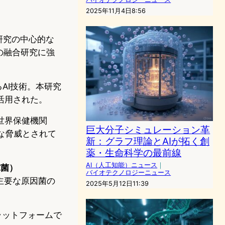
2025年11月4日8:56
研究の中心的な
の融合研究に強
AI技術。本研究
活用された。
世界保健機関
巨大分子シミュレーション革
な脅威とされて
新：グラフ理論とAIが拓く創
薬・生命科学の最前線
AI（人工知能）ニュース
｜
ウ球菌）
バイオテクノロジーニュース
主要な原因菌の
2025年5月12日11:39
プラットフォームで