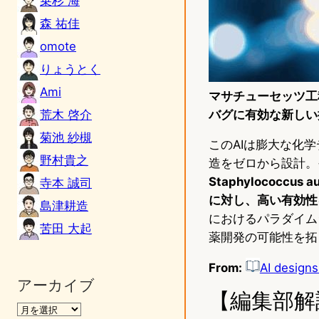
乗杉 海
森 祐佳
omote
りょうとく
Ami
マサチューセッツ工
荒木 啓介
バグに有効な新しい
菊池 紗槻
このAIは膨大な化
野村貴之
造をゼロから設計。
Staphylococ
寺本 誠司
に対し、高い有効性
島津耕造
におけるパラダイム
苦田 大起
薬開発の可能性を拓
From:
AI designs
アーカイブ
【編集部解