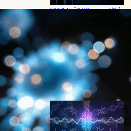
MITのAI「DiffDock」が創薬
革命、クローン病向け抗生物
質の作用機序を大幅に短縮
AI（人工知能）ニュース
｜
バイオテクノロジーニュース
MITニュース
2025年10月5日17:00
“AI活用で新型抗生物質発見、
MIT研究者が致死的感染症撃
退” “病院感染症に対する新薬
開発、AIが効力予測に成功”
AI（人工知能）ニュース
2023年12月21日1:25