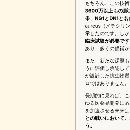
もちろん、この技術
3600万以上もの
果、
NG1
と
DN1
と名付
aureus（メチ
示したのです。しか
臨床試験が必要です
あり、多くの候補が
また、新たな課題も
うに評価し承認して
が設計した抗生物質
ロではありません。
長期的に見れば、こ
ゆる医薬品開発に応
を加速させる未来は
との戦いにおいて、
う。