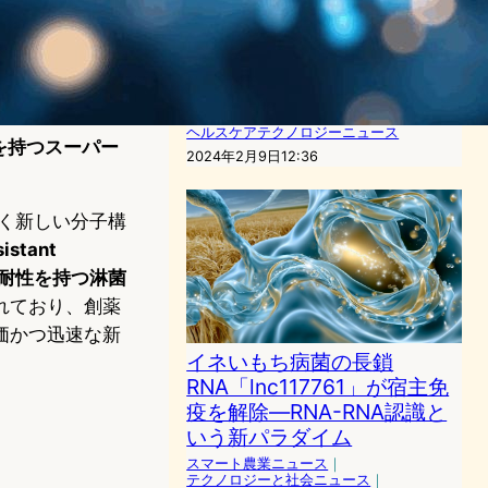
デジタルツイン技術で臨床試
験革新、Unlearnが5000万ド
ル調達、総額1億3000万ドル
に
デジタルツインニュース
｜
ヘルスケアテクノロジーニュース
を持つスーパー
2024年2月9日12:36
全く新しい分子構
stant
薬剤耐性を持つ淋菌
れており、創薬
価かつ迅速な新
イネいもち病菌の長鎖
RNA「lnc117761」が宿主免
疫を解除—RNA-RNA認識と
いう新パラダイム
スマート農業ニュース
｜
テクノロジーと社会ニュース
｜