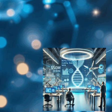
MITニュース
2025年9月25日16:34
MIT研究チーム、AI活用で休
眠細菌に効く新抗生物質を発
見
ヘルスケアテクノロジーニュース
2024年4月9日3:32