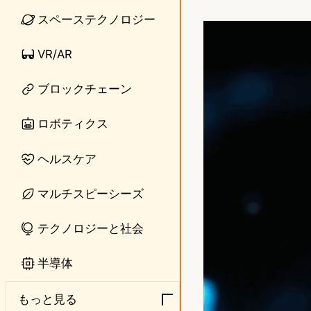
i
a
スペーステクノロジー
n
s
VR/AR
e
t
o
ブロックチェーン
d
ロボティクス
o
ヘルスケア
n
マルチスピーシーズ
テクノロジーと社会
半導体
もっと見る