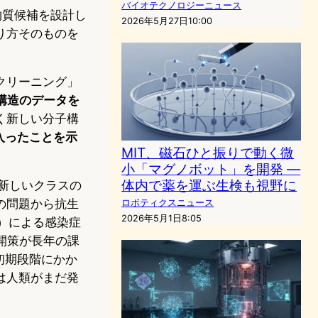
バイオテクノロジーニュース
物質候補を設計し
2026年5月27日10:00
り方そのものを
クリーニング」
構造のデータを
く新しい分子構
入ったことを示
MIT、磁石ひと振りで動く微
小「マグノボット」を開発 —
体内で薬を運ぶ生検も視野に
、新しいクラスの
の問題から抗生
ロボティクスニュース
2026年5月1日8:05
AMR）による感染症
開策が長年の課
初期段階にかか
は人類がまだ発