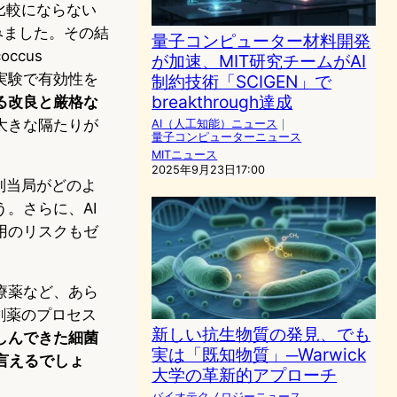
比較にならない
みました。その結
量子コンピューター材料開発
occus
が加速、MIT研究チームがAI
ス実験で有効性を
制約技術「SCIGEN」で
breakthrough達成
る改良と厳格な
大きな隔たりが
AI（人工知能）ニュース
｜
量子コンピューターニュース
MITニュース
2025年9月23日17:00
制当局がどのよ
。さらに、AI
用のリスクもゼ
療薬など、あら
創薬のプロセス
新しい抗生物質の発見、でも
しんできた細菌
実は「既知物質」─Warwick
言えるでしょ
大学の革新的アプローチ
バイオテクノロジーニュース