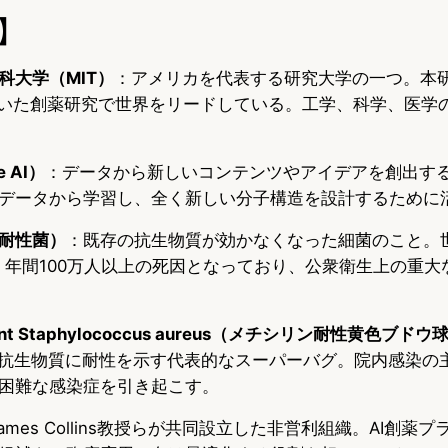
】
科大学（MIT）
：アメリカを代表する研究大学の一つ。本
用いた創薬研究で世界をリードしている。工学、科学、医学
e AI）
：データから新しいコンテンツやアイデアを創出する
データから学習し、全く新しい分子構造を設計するために
耐性菌）
：既存の抗生物質が効かなくなった細菌のこと。
、年間100万人以上の死因となっており、公衆衛生上の重大
sistant Staphylococcus aureus（メチシリン耐性黄色ブド
抗生物質に耐性を示す代表的なスーパーバグ。院内感染の
困難な感染症を引き起こす。
James Collins教授らが共同設立した非営利組織。AI創薬