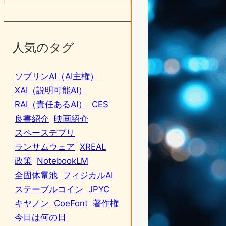
人気のタグ
ソブリンAI（AI主権）
XAI（説明可能AI）
RAI（責任あるAI）
CES
良書紹介
映画紹介
スペースデブリ
ランサムウェア
XREAL
政策
NotebookLM
全固体電池
フィジカルAI
ステーブルコイン
JPYC
キヤノン
CoeFont
著作権
今日は何の日