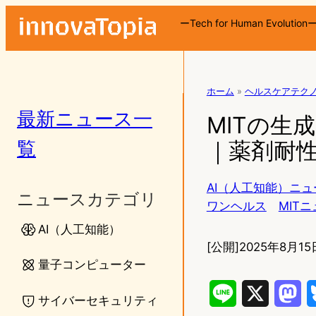
ーTech for Human Evolution
ホーム
»
ヘルスケアテク
最新ニュース一
MITの生
覧
｜薬剤耐性
AI（人工知能）ニュ
ニュースカテゴリ
ワンヘルス
MIT
AI（人工知能）
[公開]
2025年8月15日
量子コンピューター
L
X
M
サイバーセキュリティ