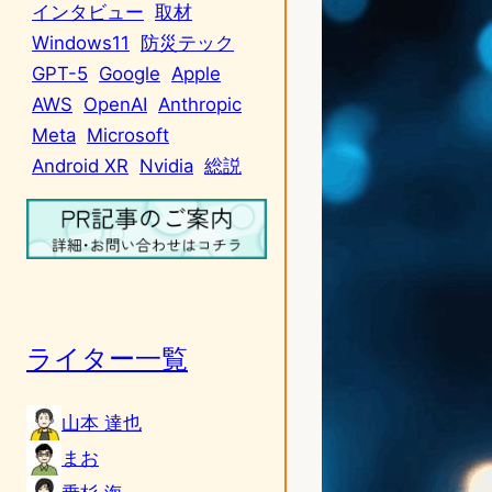
インタビュー
取材
Windows11
防災テック
GPT-5
Google
Apple
AWS
OpenAI
Anthropic
Meta
Microsoft
Android XR
Nvidia
総説
ライター一覧
山本 達也
まお