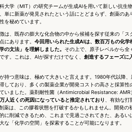
科大学（MIT）の研究チームが生成AIを用いて新しい抗生
、単に新薬が発見されたという話にとどまらず、創薬のあ
性を秘めています。
徴は、既存の膨大な化合物の中から候補を探す従来の「ス
点にあります。
今回用いられた生成AIは、数百万もの化学
学の文法」を理解しました。
その上で、原子レベルから全
です。これは、AIが探すだけでなく、
創造するフェーズに
が持つ意味は、極めて大きいと言えます。1980年代以降
滞しており、多くの製薬企業が開発コストの高さと採算性
した。薬剤耐性菌（Antimicrobial Resistance: 
0万人近くの死因になっていると推定されており
、有効な打
る創薬は、この膠着状態を打破するかもしれません。開発の
的に削減できるため、これまで見過ごされてきた、あるい
大な「化学の空間」を探索することが可能になります。