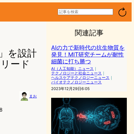
検
索
関連記事
AIの力で新時代の抗生物質を
1」を設計
発見！MIT研究チームが耐性
細菌に打ち勝つ
をリード
AI（人工知能）ニュース
｜
テクノロジーと社会ニュース
｜
ヘルスケアテクノロジーニュース
｜
バイオテクノロジーニュース
2023年12月29日6:05
まお
8