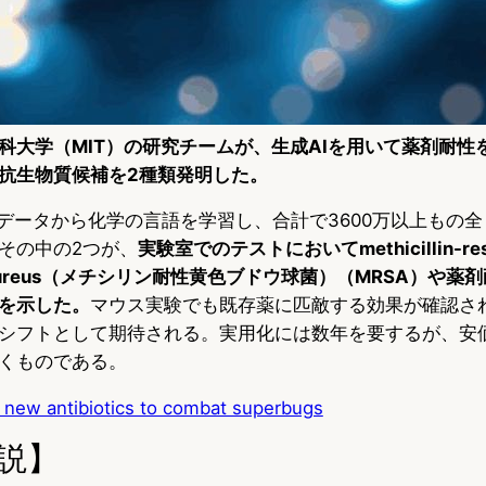
科大学（MIT）の研究チームが、生成AIを用いて薬剤耐性
抗生物質候補を2種類発明した。
学データから化学の言語を学習し、合計で3600万以上もの
その中の2つが、
実験室でのテストにおいてmethicillin-resi
cus aureus（メチシリン耐性黄色ブドウ球菌）（MRSA）や
を示した。
マウス実験でも既存薬に匹敵する効果が確認さ
シフトとして期待される。実用化には数年を要するが、安
くものである。
 new antibiotics to combat superbugs
説】