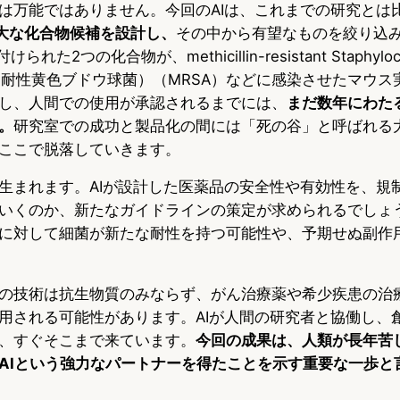
は万能ではありません。今回のAIは、これまでの研究とは
膨大な化合物候補を設計し、
その中から有望なものを絞り込
けられた2つの化合物が、methicillin-resistant Staphyloc
シリン耐性黄色ブドウ球菌）（MRSA）などに感染させたマウ
し、人間での使用が承認されるまでには、
まだ数年にわた
。
研究室での成功と製品化の間には「死の谷」と呼ばれる
ここで脱落していきます。
生まれます。AIが設計した医薬品の安全性や有効性を、規
いくのか、新たなガイドラインの策定が求められるでしょう
に対して細菌が新たな耐性を持つ可能性や、予期せぬ副作
の技術は抗生物質のみならず、がん治療薬や希少疾患の治
用される可能性があります。AIが人間の研究者と協働し、
、すぐそこまで来ています。
今回の成果は、人類が長年苦
AIという強力なパートナーを得たことを示す重要な一歩と