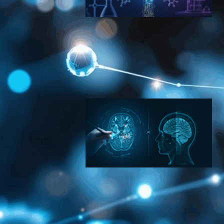
MIT発BoltzGen、治療困難疾
患に挑むタンパク質結合体生
成AI―完全オープンソースで
創薬を民主化
バイオテクノロジーニュース
2025年11月26日10:36
MultiverSeg：クリック2回
で医療画像解析、MITが開発
したAI技術の衝撃
AI（人工知能）ニュース
｜
ヘルスケアテクノロジーニュース