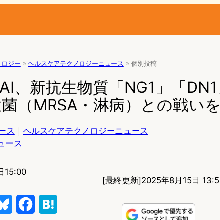
ー
ノロジー
»
ヘルスケアテクノロジーニュース
»
個別投稿
成AI、新抗生物質「NG1」「DN
菌（MRSA・淋病）との戦い
ース
｜
ヘルスケアテクノロジーニュース
ニュース
15:00
[最終更新]
2025年8月15日 13:5
B
F
H