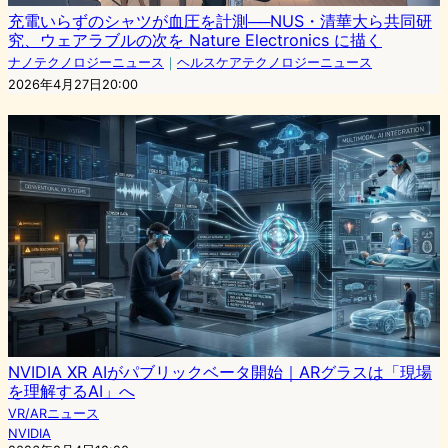
充電いらずのシャツが血圧を計測──NUS・清華大ら共同研
究、ウェアラブルの次を Nature Electronics に描く
ナノテクノロジーニュース
｜
ヘルスケアテクノロジーニュース
2026年4月27日20:00
NVIDIA XR AIがパブリックベータ開始｜ARグラスは「現場
を理解するAI」へ
VR/ARニュース
NVIDIA