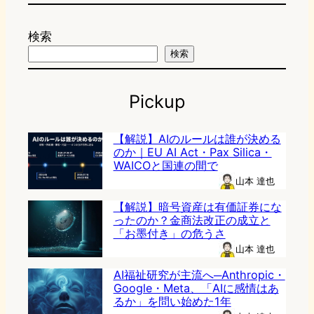
検索
検索
Pickup
【解説】AIのルールは誰が決める
のか｜EU AI Act・Pax Silica・
WAICOと国連の間で
山本 達也
【解説】暗号資産は有価証券にな
ったのか？金商法改正の成立と
「お墨付き」の危うさ
山本 達也
AI福祉研究が主流へ─Anthropic・
Google・Meta、「AIに感情はあ
るか」を問い始めた1年