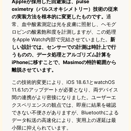
Appleが採用した回避策は、pulse
oximetry（パルスオキシメトリー）技術の従来
の実装方法を根本的に変更したものです。
通
常、血中酸素測定は光を皮膚に照射し、ヘモグ
ロビンの酸素飽和度を計測しますが、この処理
をApple Watch内部で完結させていました。
新
しい設計では、センサーでの計測は時計上で行
うものの、データ処理とアルゴリズム計算を
iPhoneに移すことで、Masimoの特許範囲から
離脱させています。
この技術的変更により、iOS 18.6.1とwatchOS
11.6.1のアップデートが必要となり、両デバイス
間の連携がより密接になりました。ユーザーエ
クスペリエンスの観点では、即座に結果を確認
できない不便さがありますが、Bluetoothによる
データ転送の高速化により、実用上の遅延は最
小限に抑えられています。