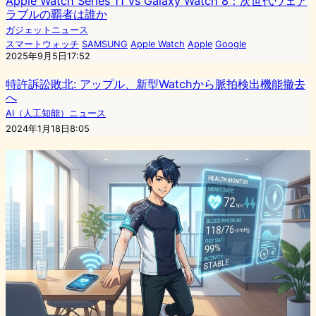
Apple Watch Series 11 vs Galaxy Watch 8：次世代ウェア
ラブルの覇者は誰か
ガジェットニュース
スマートウォッチ
SAMSUNG
Apple Watch
Apple
Google
2025年9月5日17:52
特許訴訟敗北: アップル、新型Watchから脈拍検出機能撤去
へ
AI（人工知能）ニュース
2024年1月18日8:05