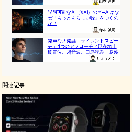
山本 達也
説明可能なAI（XAI）の罠─AIはな
ぜ「もっともらしい嘘」をつくの
か？
寺本 誠司
発声なき発話「サイレントスピー
チ」4つのアプローチと現在地｜
筋電位、超音波、口唇読み、脳波
りょうとく
関連記事