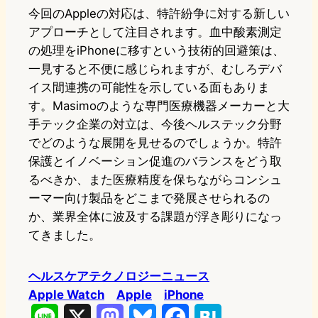
今回のAppleの対応は、特許紛争に対する新しい
アプローチとして注目されます。血中酸素測定
の処理をiPhoneに移すという技術的回避策は、
一見すると不便に感じられますが、むしろデバ
イス間連携の可能性を示している面もありま
す。Masimoのような専門医療機器メーカーと大
手テック企業の対立は、今後ヘルステック分野
でどのような展開を見せるのでしょうか。特許
保護とイノベーション促進のバランスをどう取
るべきか、また医療精度を保ちながらコンシュ
ーマー向け製品をどこまで発展させられるの
か、業界全体に波及する課題が浮き彫りになっ
てきました。
ヘルスケアテクノロジーニュース
Apple Watch
Apple
iPhone
L
X
M
B
F
H