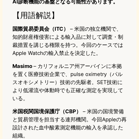
AI診断機能の基盤となる可能性があります。
【用語解説】
国際貿易委員会（ITC）
– 米国の独立機関で、
知的財産権侵害による輸入品に対して調査・制
裁措置を講じる権限を持つ。今回のケースでは
Apple Watchの輸入禁止を決定した。
Masimo
– カリフォルニア州アーバインに本拠
を置く医療技術企業で、pulse oximetry（パル
スオキシメトリー）技術の先駆者。SET技術に
より低灌流や体動時でも正確な測定を実現して
いる。
米国税関国境保護庁（CBP）
– 米国の国境警備
と貿易管理を担当する連邦機関。今回Appleの再
設計された血中酸素測定機能の輸入を承認した
組織。