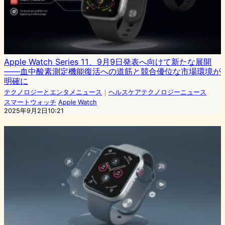
Apple Watch Series 11、9月9日発表へ向けて新たな展開
——血中酸素測定機能復活への道筋と競合優位な市場環境が
明確に
テクノロジーとエンタメニュース
｜
ヘルスケアテクノロジーニュース
スマートウォッチ
Apple Watch
2025年9月2日10:21