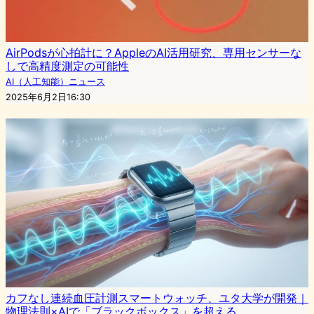
AirPodsが心拍計に？AppleのAI活用研究、専用センサーな
しで高精度測定の可能性
AI（人工知能）ニュース
2025年6月2日16:30
カフなし連続血圧計測スマートウォッチ、ユタ大学が開発｜
物理法則×AIで「ブラックボックス」を超える