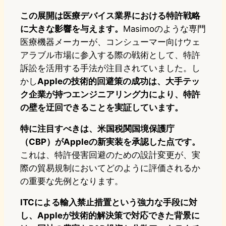
この展開は医療デバイス業界における特許戦略
に大きな影響を与えます。
Masimoのような専門
医療機器メーカーが、コンシューマー向けウェ
アラブル市場に参入する際の戦術として、特許
訴訟を活用する手法が注目されていました。し
かし
Appleの技術的回避策の成功は、大手テッ
ク企業が持つエンジニアリング力により、特許
の壁を迂回できることを実証しています。
特に注目すべきは、米国税関国境保護庁
（CBP）がAppleの新実装を承認した点です。
これは、特許侵害回避のための設計変更が、実
際の貿易規制においてどのように評価されるか
の重要な先例となります。
ITCによる輸入禁止措置という強力な手段に対
し、Appleが技術的解決策で対応できた背景に