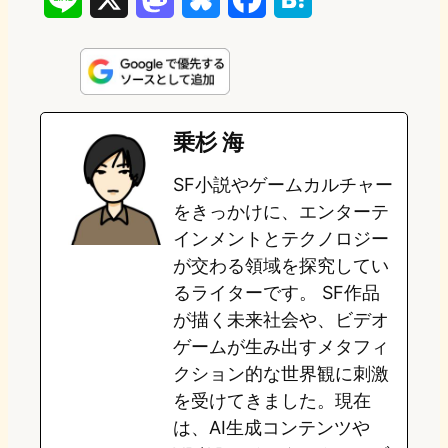
i
a
l
a
a
n
s
u
c
t
e
t
e
e
e
乗杉 海
o
s
b
n
SF小説やゲームカルチャー
d
k
o
a
をきっかけに、エンターテ
o
y
o
インメントとテクノロジー
が交わる領域を探究してい
n
k
るライターです。 SF作品
が描く未来社会や、ビデオ
ゲームが生み出すメタフィ
クション的な世界観に刺激
を受けてきました。現在
は、AI生成コンテンツや