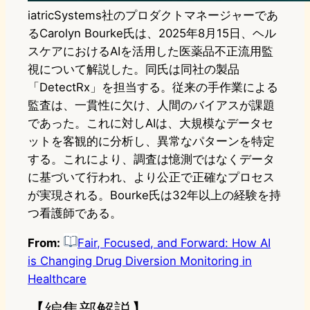
iatricSystems社のプロダクトマネージャーであ
るCarolyn Bourke氏は、2025年8月15日、ヘル
スケアにおけるAIを活用した医薬品不正流用監
視について解説した。同氏は同社の製品
「DetectRx」を担当する。従来の手作業による
監査は、一貫性に欠け、人間のバイアスが課題
であった。これに対しAIは、大規模なデータセ
ットを客観的に分析し、異常なパターンを特定
する。これにより、調査は憶測ではなくデータ
に基づいて行われ、より公正で正確なプロセス
が実現される。Bourke氏は32年以上の経験を持
つ看護師である。
From:
Fair, Focused, and Forward: How AI
is Changing Drug Diversion Monitoring in
Healthcare
【編集部解説】