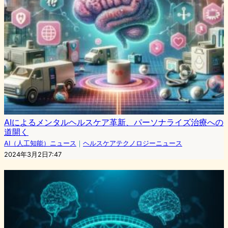
AIによるメンタルヘルスケア革新、パーソナライズ治療への
道開く
AI（人工知能）ニュース
｜
ヘルスケアテクノロジーニュース
2024年3月2日7:47