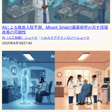
AIによる救急入院予測、Mount Sinaiの最新研究が示す現場
改善の可能性
AI（人工知能）ニュース
｜
ヘルスケアテクノロジーニュース
2025年8月19日7:40