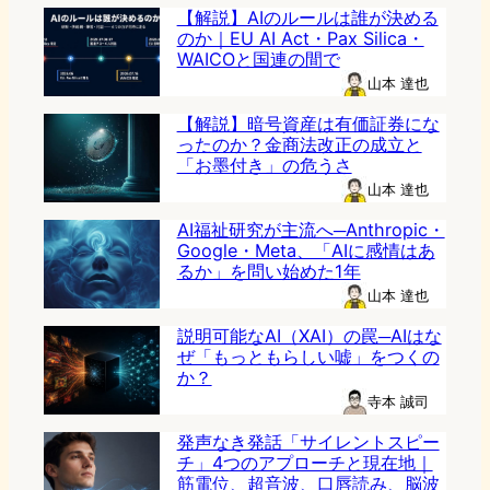
【解説】AIのルールは誰が決める
のか｜EU AI Act・Pax Silica・
WAICOと国連の間で
山本 達也
【解説】暗号資産は有価証券にな
ったのか？金商法改正の成立と
「お墨付き」の危うさ
山本 達也
AI福祉研究が主流へ─Anthropic・
Google・Meta、「AIに感情はあ
るか」を問い始めた1年
山本 達也
説明可能なAI（XAI）の罠─AIはな
ぜ「もっともらしい嘘」をつくの
か？
寺本 誠司
発声なき発話「サイレントスピー
チ」4つのアプローチと現在地｜
筋電位、超音波、口唇読み、脳波