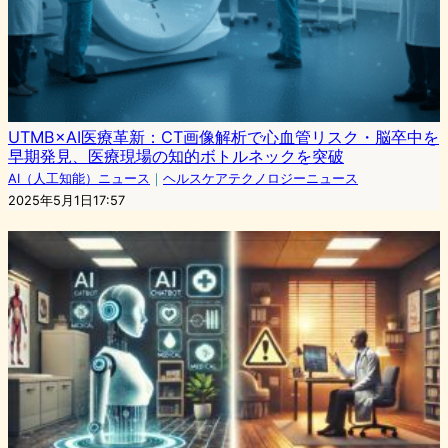
UTMB×AI医療革新：CT画像解析で心血管リスク・脳卒中を
早期発見、医療現場の知的ボトルネックを突破
AI（人工知能）ニュース
｜
ヘルスケアテクノロジーニュース
2025年5月1日17:57