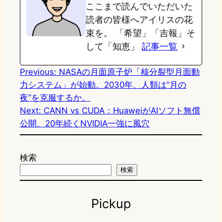
ここまで読んでいただいた
d
k
o
a
読者の皆様へアイリスの花
o
y
o
束を。 「希望」「吉報」そ
して「知恵」
記事一覧
n
k
Previous:
NASAの月面原子炉「核分裂型月面動
力システム」が始動。2030年、人類は“月の
夜”を克服するか。
Next:
CANN vs CUDA：HuaweiがAIソフト無償
公開、20年続くNVIDIA一強に風穴
検索
検索
Pickup