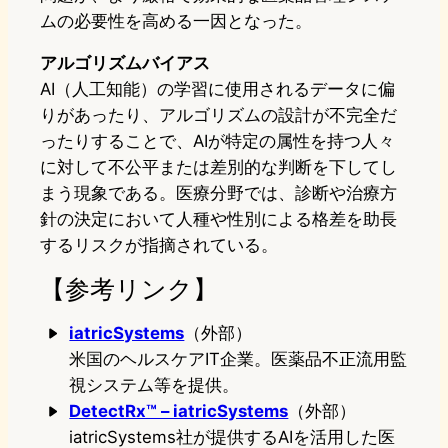
ムの必要性を高める一因となった。
アルゴリズムバイアス
AI（人工知能）の学習に使用されるデータに偏
りがあったり、アルゴリズムの設計が不完全だ
ったりすることで、AIが特定の属性を持つ人々
に対して不公平または差別的な判断を下してし
まう現象である。医療分野では、診断や治療方
針の決定において人種や性別による格差を助長
するリスクが指摘されている。
【参考リンク】
iatricSystems
（外部）
米国のヘルスケアIT企業。医薬品不正流用監
視システム等を提供。
DetectRx™ – iatricSystems
（外部）
iatricSystems社が提供するAIを活用した医