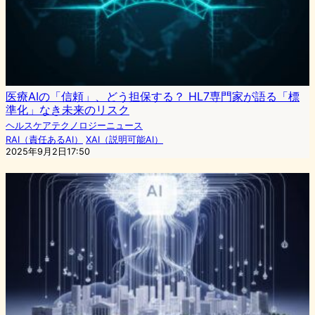
医療AIの「信頼」、どう担保する？ HL7専門家が語る「標
準化」なき未来のリスク
ヘルスケアテクノロジーニュース
RAI（責任あるAI）
XAI（説明可能AI）
2025年9月2日17:50