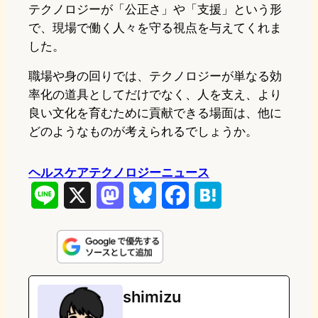
テクノロジーが「公正さ」や「支援」という形
で、現場で働く人々を守る視点を与えてくれま
した。
職場や身の回りでは、テクノロジーが単なる効
率化の道具としてだけでなく、人を支え、より
良い文化を育むために貢献できる場面は、他に
どのようなものが考えられるでしょうか。
ヘルスケアテクノロジーニュース
L
X
M
B
F
H
i
a
l
a
a
n
s
u
c
t
e
t
e
e
e
shimizu
o
s
b
n