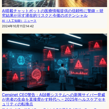
AI搭載チャットボットの医療情報提供の信頼性に警鐘 – 研
究結果が示す潜在的リスクと今後のポテンシャル
AI（人工知能）ニュース
2024年10月11日14:42
Censinet CEO警告：AI診断システムへの新興サイバー脅威
が患者の生命を直接脅かす時代へ – 2025年ヘルスケアセキ
ュリティの転換点