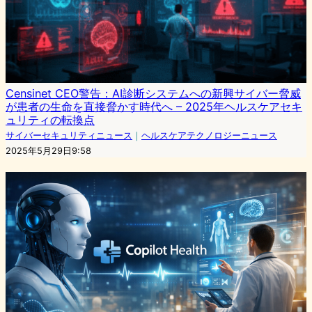
Censinet CEO警告：AI診断システムへの新興サイバー脅威
が患者の生命を直接脅かす時代へ – 2025年ヘルスケアセキ
ュリティの転換点
サイバーセキュリティニュース
｜
ヘルスケアテクノロジーニュース
2025年5月29日9:58