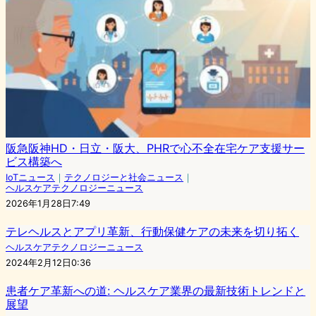
阪急阪神HD・日立・阪大、PHRで心不全在宅ケア支援サー
ビス構築へ
IoTニュース
｜
テクノロジーと社会ニュース
｜
ヘルスケアテクノロジーニュース
2026年1月28日7:49
テレヘルスとアプリ革新、行動保健ケアの未来を切り拓く
ヘルスケアテクノロジーニュース
2024年2月12日0:36
患者ケア革新への道: ヘルスケア業界の最新技術トレンドと
展望