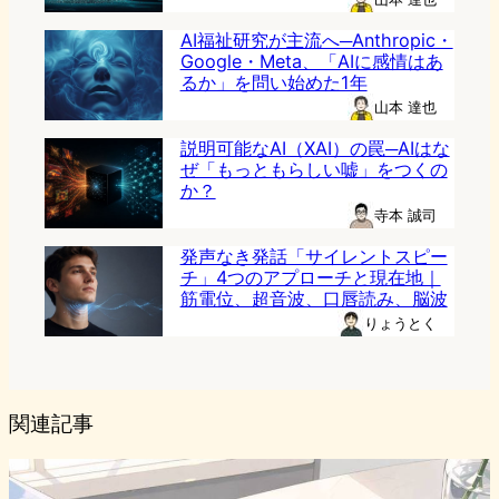
AI福祉研究が主流へ─Anthropic・
Google・Meta、「AIに感情はあ
るか」を問い始めた1年
山本 達也
説明可能なAI（XAI）の罠─AIはな
ぜ「もっともらしい嘘」をつくの
か？
寺本 誠司
発声なき発話「サイレントスピー
チ」4つのアプローチと現在地｜
筋電位、超音波、口唇読み、脳波
りょうとく
関連記事