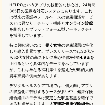
HELPO
というアプリの技術的な核心は、24時間
365日の医療者対応システムにあります。これ
は従来の電話やメールベースの健康相談サービ
スとは異なり、チャット機能と
オンライン診療
を統合したプラットフォーム型アーキテクチャ
を採用しています。
特に興味深いのは、
働く女性
の健康課題に特化
した導入背景です。プレスリリースでは30代か
ら50代女性の高ストレス率が全体平均
14.9％
を
上回るという具体的なデータを示しています
が、これは単なる福利厚生を超えた戦略的人的
資本投資の側面があります。
デジタルヘルスケア市場では、個人向けアプリ
の収益化に苦戦するケースが多い中、健康保険
組合経由のモデルは安定した収益基盤を確保で
きる利点があります。
大東建託健康保険組合
の