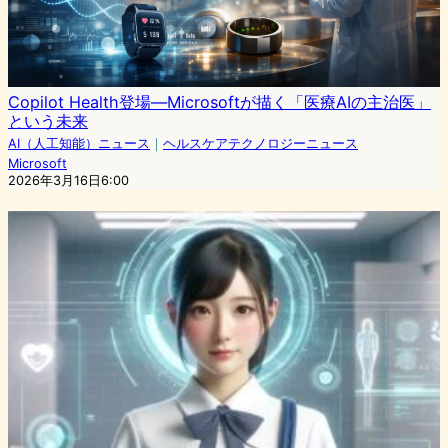
Copilot Health登場—Microsoftが描く「医療AIの主治医」
という未来
AI（人工知能）ニュース
｜
ヘルスケアテクノロジーニュース
Microsoft
2026年3月16日6:00