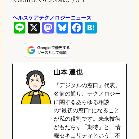
ヘルスケアテクノロジーニュース
L
X
M
B
F
H
i
a
l
a
a
n
s
u
c
t
e
t
e
e
e
山本 達也
o
s
b
n
『デジタルの窓口』代表。
d
k
o
a
名前の通り、テクノロジー
o
y
o
に関するあらゆる相談
の”最初の窓口”になること
n
k
が私の役割です。未来技術
がもたらす「期待」と、情
報セキュリティという「不