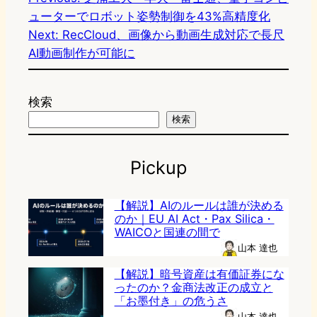
ューターでロボット姿勢制御を43%高精度化
Next:
RecCloud、画像から動画生成対応で長尺
AI動画制作が可能に
検索
検索
Pickup
【解説】AIのルールは誰が決める
のか｜EU AI Act・Pax Silica・
WAICOと国連の間で
山本 達也
【解説】暗号資産は有価証券にな
ったのか？金商法改正の成立と
「お墨付き」の危うさ
山本 達也