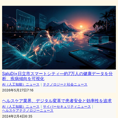
SaluDi×日立市スマートシティ―約7万人の健康データを分
析、疾病傾向を可視化
AI（人工知能）ニュース
｜
テクノロジーと社会ニュース
2026年5月27日7:16
ヘルスケア業界、デジタル変革で患者安全と効率性を追求
AI（人工知能）ニュース
｜
サイバーセキュリティニュース
｜
ヘルスケアテクノロジーニュース
2024年2月4日6:35