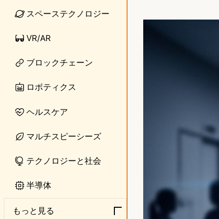
i
a
スペーステクノロジー
n
s
VR/AR
e
t
ブロックチェーン
o
d
ロボティクス
o
ヘルスケア
n
マルチスピーシーズ
テクノロジーと社会
半導体
もっと見る