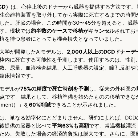
CD）
は、心停止後のドナーから臓器を提供する方法です。
、生命維持装置を取り外してから実際に死亡するまでの時間
した。肝臓の場合、この時間が30〜45分を超えると、臓
す。現状では
約半数のケースで移植がキャンセル
されてお
植を待つ患者にとっても機会損失となっていました。
大学が開発したAIモデルは、
2,000人以上のDCDドナー
枠内に死亡する可能性を予測します。使用するのは、性別、
数、尿量、血液検査結果、人工呼吸器の設定、瞳孔反射や
臨床情報です。
モデルが
75%の精度で死亡時刻を予測
し、従来の外科医の判
た点です。結果として、移植準備を始めたものの移植できな
urement）」を
60%削減
できることが示されました。
は、単なる効率化にとどまりません。研究によれば、DCD
後提供の臓器と比べて
平均63%も高額
です。常温機械灌流
ため、失敗した場合の経済的負担は膨大です。さらに、医