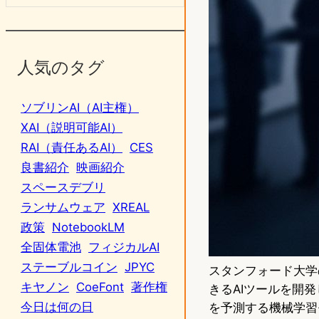
人気のタグ
ソブリンAI（AI主権）
XAI（説明可能AI）
RAI（責任あるAI）
CES
良書紹介
映画紹介
スペースデブリ
ランサムウェア
XREAL
政策
NotebookLM
全固体電池
フィジカルAI
ステーブルコイン
JPYC
スタンフォード大学
キヤノン
CoeFont
著作権
きるAIツールを開
今日は何の日
を予測する機械学習