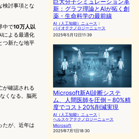
巨大分子シミュレーション革
な検討事項とな
新：グラフ理論とAIが拓く創
薬・生命科学の最前線
AI（人工知能）ニュース
｜
界中で
10万人以
バイオテクノロジーニュース
Iによる最適化
2025年5月12日11:39
とつ新たな地平
亡が確認される
Microsoft新AI診断システ
さなくなる。脳死
ム、人間医師を圧倒 – 80%精
度でコスト20%削減実現
AI（人工知能）ニュース
｜
ヘルスケアテクノロジーニュース
ったが、近年は
Microsoft
2025年7月1日18:30