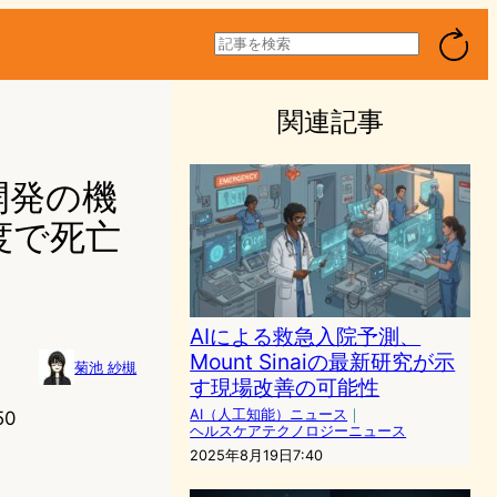
検
索
関連記事
開発の機
度で死亡
AIによる救急入院予測、
Mount Sinaiの最新研究が示
菊池 紗槻
す現場改善の可能性
AI（人工知能）ニュース
｜
50
ヘルスケアテクノロジーニュース
2025年8月19日7:40