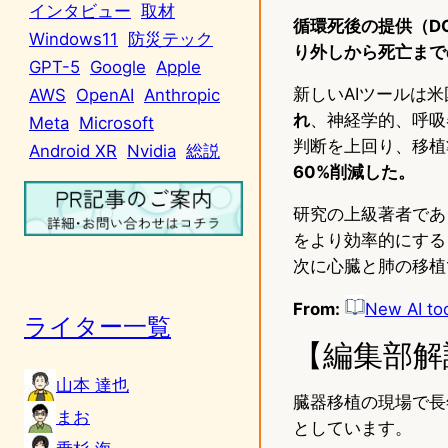
インタビュー
取材
循環死後の提供（D
Windows11
防災テック
り外しから死亡まで
GPT-5
Google
Apple
新しいAIツールは
AWS
OpenAI
Anthropic
れ
、神経学的、呼吸
Meta
Microsoft
判断を上回り、移植
Android XR
Nvidia
総説
60%削減した。
研究の上級著者である腹
をより効率的にすると述
次に心臓と肺の移植
From:
New AI too
ライター一覧
【編集部解
山本 達也
臓器移植の現場で長
まお
としています。