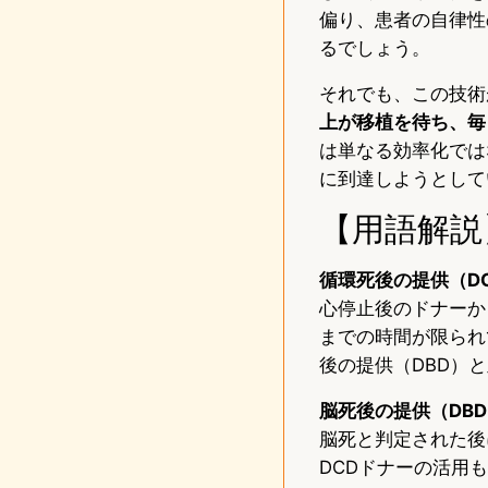
偏り、患者の自律性
るでしょう。
それでも、この技術
上が移植を待ち、毎
は単なる効率化では
に到達しようとして
【用語解説
循環死後の提供（DCD：Do
心停止後のドナーか
までの時間が限られ
後の提供（DBD）
脳死後の提供（DBD：Don
脳死と判定された後
DCDドナーの活用