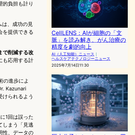
理的負担も計り
ムは、成功の見
会を提供できる
CellLENS：AIが細胞の「文
脈」を読み解き、がん治療の
精度を劇的向上
まで削減する改
AI（人工知能）ニュース
｜
ヘルスケアテクノロジーニュース
にも応用する計
2025年7月14日11:30
術の進歩によ
zunari
受けられるよう
に1回は誤った
てしまう「見逃
明性、データの