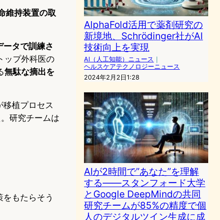
命維持装置の取
AlphaFold活用で薬剤研究の
。
新境地、Schrödinger社がAI
のデータで訓練さ
技術向上を実現
トップ外科医の
AI（人工知能）ニュース
｜
ヘルスケアテクノロジーニュース
る
無駄な摘出を
2024年2月2日1:28
ルが移植プロセス
された。研究チームは
AIが2時間で”あなた”を理解
する――スタンフォード大学
とGoogle DeepMindの共同
策をもたらそう
研究チームが85%の精度で個
人のデジタルツイン生成に成