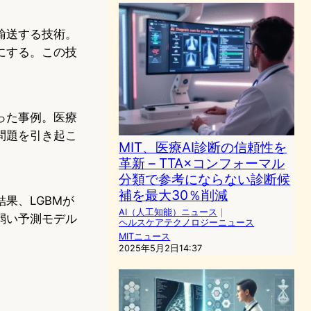
輸送する技術。
にする。この技
った事例。医療
問題を引き起こ
MIT、医療AI診断の信頼性を
革新 – TTA×コンフォーマル
分類で参考にならない診断候
補を最大30％削減
果、LGBMが
AI（人工知能）ニュース
｜
弱い予測モデル
ヘルスケアテクノロジーニュース
MITニュース
2025年5月2日14:37