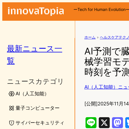
ーTech for Human Evolution
ホーム
»
ヘルスケアテク
最新ニュース一
AI予測で
覧
械学習モ
時刻を予
ニュースカテゴリ
AI（人工知能）ニュ
AI（人工知能）
[公開]
2025年11月14
量子コンピューター
サイバーセキュリティ
L
X
M