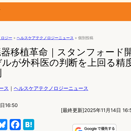
ー
ノロジー
»
ヘルスケアテクノロジーニュース
»
個別投稿
臓器移植革命｜スタンフォード
デルが外科医の判断を上回る精
測
ース
｜
ヘルスケアテクノロジーニュース
日16:50
[最終更新]
2025年11月14日 16:
B
F
H