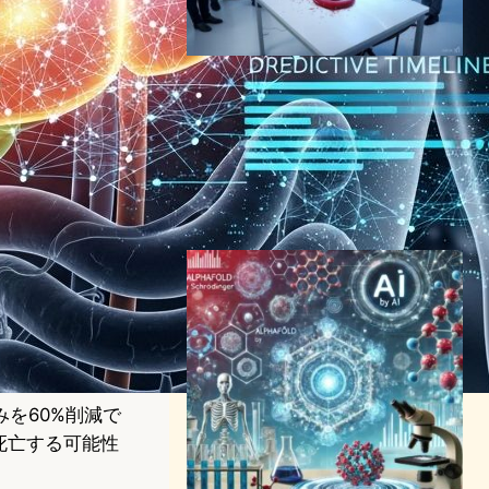
Mal-ID：AIが解き明かす免疫
システムの秘密 – 単一血液検
査で複数疾患を診断する革新
技術
AI（人工知能）ニュース
｜
ヘルスケアテクノロジーニュース
2025年2月24日7:25
を60%削減で
死亡する可能性