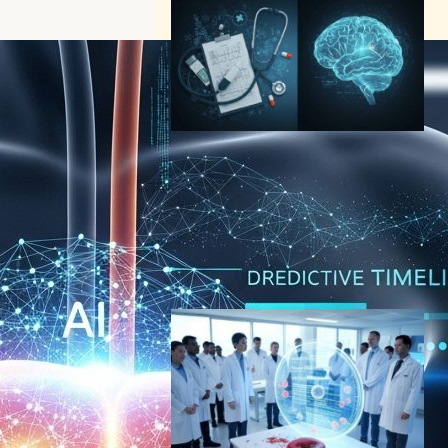
世界経済フォーラム発表：AI
診断システムが専門医の2倍
精度を実現、医療アクセス格
差解消への道筋
AI（人工知能）ニュース
｜
ヘルスケアテクノロジーニュース
2025年8月21日7:06