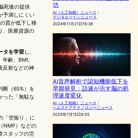
功
脳死後の提供
AI（人工知能）ニュース
｜
が予測しにくい
デジタルツインニュース
器の質が低下し移
2024年11月21日16:38
り、医療資源の
データを学習
し、
年齢、BMI、
咳反射などの神
AI音声解析で認知機能低下を
早期発見：話速が示す脳の処
断（65%）を
理速度変化
かった「無駄な
AI（人工知能）ニュース
｜
ヘルスケアテクノロジーニュース
2025年7月15日9:55
の「空振り」に
（NMP）などの
療スタッフの労