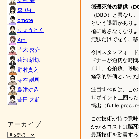
乗杉 海
循環死後の提供（D
森 祐佳
（DBD）と異なり
omote
という課題がありま
りょうとく
植に適さなくなりま
無駄だけでなく、移
Ami
荒木 啓介
今回スタンフォード
菊池 紗槻
ドナーが適切な時間
血圧、心拍数、呼吸
野村貴之
経学的評価といった
寺本 誠司
注目すべきは、この
島津耕造
10ポイント上回っ
苦田 大起
摘出（futile proc
この技術が持つ意味
アーカイブ
かかるコストは脳死
最新技術を動員する