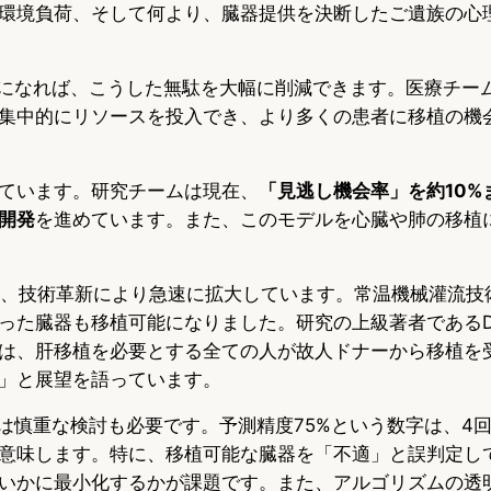
環境負荷、そして何より、臓器提供を決断したご遺族の心
確になれば、こうした無駄を大幅に削減できます。医療チー
集中的にリソースを投入でき、より多くの患者に移植の機
ています。研究チームは現在、
「見逃し機会率」を約10%
開発
を進めています。また、このモデルを心臓や肺の移植
も、技術革新により急速に拡大しています。常温機械灌流技
た臓器も移植可能になりました。研究の上級著者であるDr. Ka
来的には、肝移植を必要とする全ての人が故人ドナーから移植を
」と展望を語っています。
には慎重な検討も必要です。予測精度75%という数字は、4回
意味します。特に、移植可能な臓器を「不適」と誤判定し
いかに最小化するかが課題です。また、アルゴリズムの透