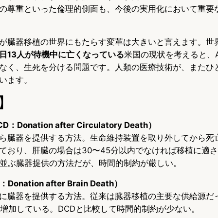
の尊重といった倫理的側面も、今後の実用化において重要
が臓器移植の世界にもたらす変革は大きいと言えます。世
日13人が待機中に亡くなっている
米国の現状を考えると、A
なく、生死を分ける問題です。人類の医療技術が、またひ
います。
】
nation after Circulatory Death）
ら臓器を提供する方法。生命維持装置を取り外してから死
ており、肝臓の場合は30〜45分以内でなければ移植に適
と並ぶ臓器提供の方法だが、時間的制約が厳しい。
ation after Brain Death）
に臓器を提供する方法。従来は臓器移植の主要な供給源だ
も増加している。DCDと比較して時間的制約が少ない。