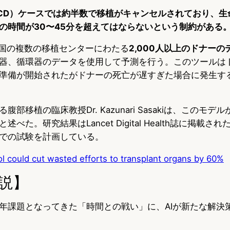
CD）ケースでは約半数で移植がキャンセルされており、生
の時間が30〜45分を超えてはならないという制約がある
米国の複数の移植センターにわたる
2,000人以上のドナー
器、循環器のデータを使用して予測を行う。このツールは
準備が開始されたがドナーの死亡が遅すぎた場合に発生す
部移植の臨床教授Dr. Kazunari Sasakiは、このモデ
べた。研究結果はLancet Digital Health誌に掲載
での試験を計画している。
l could cut wasted efforts to transplant organs by 60%
説】
年課題となってきた「時間との戦い」に、AIが新たな解決