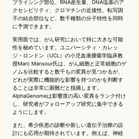
プライシング部位、RNA産生量、DNA塩基のア
クセシビリティ、クロマチンの近接性、転写因
子の結合部位など、数千種類の分子特性を同時
に予測できます。
実用面では、がん研究において特に大きな可能
性を秘めています。ユニバーシティ・カレッ
ジ・ロンドン（UCL）の小児血液腫瘍学臨床教
授Marc Mansour氏は、がん細胞と正常細胞のゲ
ノムを比較すると数千もの変異が見つかるが、
どれが実際に機能的な影響を持つのかを判断す
ることは非常に困難だと指摘します。
AlphaGenomeは影響度の高い変異をランク付け
し、研究者がフォローアップ研究に集中できる
ようにします。
また、希少疾患の診断や新しい遺伝子治療の設
計にも応用が期待されています。例えば、神経