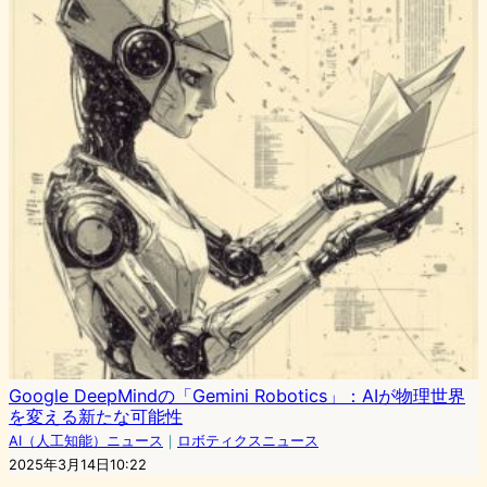
Google DeepMindの「Gemini Robotics」：AIが物理世界
を変える新たな可能性
AI（人工知能）ニュース
｜
ロボティクスニュース
2025年3月14日10:22