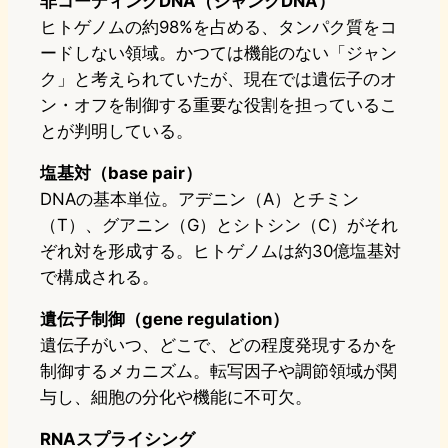
非コーディングDNA（ジャンクDNA）
ヒトゲノムの約98%を占める、タンパク質をコ
ードしない領域。かつては機能のない「ジャン
ク」と考えられていたが、現在では遺伝子のオ
ン・オフを制御する重要な役割を担っているこ
とが判明している。
塩基対（base pair）
DNAの基本単位。アデニン（A）とチミン
（T）、グアニン（G）とシトシン（C）がそれ
ぞれ対を形成する。ヒトゲノムは約30億塩基対
で構成される。
遺伝子制御（gene regulation）
遺伝子がいつ、どこで、どの程度発現するかを
制御するメカニズム。転写因子や調節領域が関
与し、細胞の分化や機能に不可欠。
RNAスプライシング