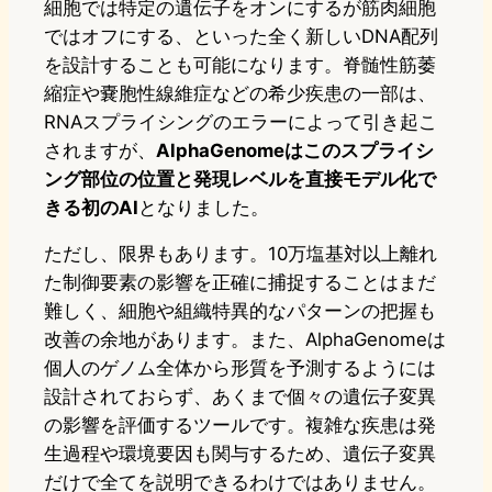
細胞では特定の遺伝子をオンにするが筋肉細胞
ではオフにする、といった全く新しいDNA配列
を設計することも可能になります。脊髄性筋萎
縮症や嚢胞性線維症などの希少疾患の一部は、
RNAスプライシングのエラーによって引き起こ
されますが、
AlphaGenomeはこのスプライシ
ング部位の位置と発現レベルを直接モデル化で
きる初のAI
となりました。
ただし、限界もあります。10万塩基対以上離れ
た制御要素の影響を正確に捕捉することはまだ
難しく、細胞や組織特異的なパターンの把握も
改善の余地があります。また、AlphaGenomeは
個人のゲノム全体から形質を予測するようには
設計されておらず、あくまで個々の遺伝子変異
の影響を評価するツールです。複雑な疾患は発
生過程や環境要因も関与するため、遺伝子変異
だけで全てを説明できるわけではありません。