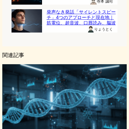
寺本 誠司
発声なき発話「サイレントスピー
チ」4つのアプローチと現在地｜
筋電位、超音波、口唇読み、脳波
りょうとく
関連記事