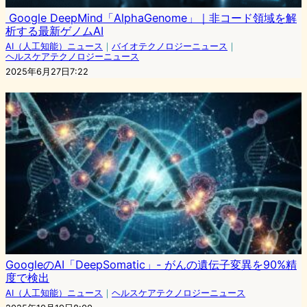
Google DeepMind「AlphaGenome」｜非コード領域を解
析する最新ゲノムAI
AI（人工知能）ニュース
｜
バイオテクノロジーニュース
｜
ヘルスケアテクノロジーニュース
2025年6月27日7:22
GoogleのAI「DeepSomatic」- がんの遺伝子変異を90%精
度で検出
AI（人工知能）ニュース
｜
ヘルスケアテクノロジーニュース