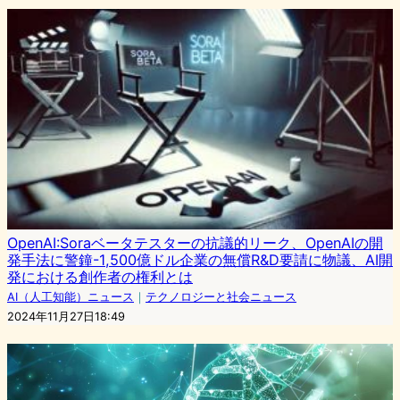
OpenAI:Soraベータテスターの抗議的リーク、OpenAIの開
発手法に警鐘-1,500億ドル企業の無償R&D要請に物議、AI開
発における創作者の権利とは
AI（人工知能）ニュース
｜
テクノロジーと社会ニュース
2024年11月27日18:49