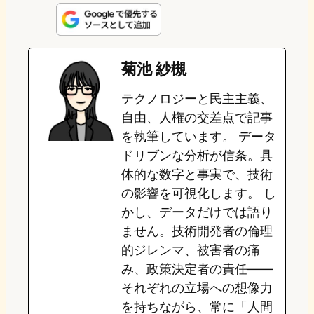
n
s
u
c
t
e
t
e
e
e
菊池 紗槻
o
s
b
n
テクノロジーと民主主義、
d
k
o
a
自由、人権の交差点で記事
o
y
o
を執筆しています。 データ
ドリブンな分析が信条。具
n
k
体的な数字と事実で、技術
の影響を可視化します。 し
かし、データだけでは語り
ません。技術開発者の倫理
的ジレンマ、被害者の痛
み、政策決定者の責任——
それぞれの立場への想像力
を持ちながら、常に「人間