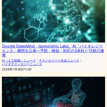
Google DeepMind・Isomorphic Labs、AI「バイオレジリ
エンス」構想を公表—予防・検知・対応の3本柱と15超の連
携
AI（人工知能）ニュース
｜
テクノロジーと社会ニュース
｜
バイオテクノロジーニュース
2026年7月18日11:05