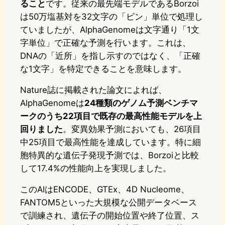
ること
です。従来の最先端モデルであるBorzoi
は50万塩基対を32文字の「ビン」単位で処理し
ていましたが、AlphaGenomeは文字通り「1文
字単位」で正確な予測を行います。これは、
DNAの「近所」を指し示すのではなく、「正確
な1文字」を特定できることを意味します。
Nature誌に掲載された論文によれば、
AlphaGenomeは
24種類のゲノム予測ベンチマ
ークのうち22項目で既存の最高性能モデルを上
回りました
。変異効果予測においても、26項目
中25項目で最高性能を達成しています。特に細
胞特異的な遺伝子発現予測では、Borzoiと比較
して17.4%の性能向上を実現しました。
このAIはENCODE、GTEx、4D Nucleome、
FANTOM5といった大規模な公開データベース
で訓練され、遺伝子の開始位置や終了位置、ス