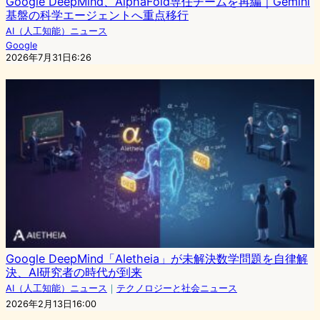
Google DeepMind、AlphaFold専任チームを再編｜Gemini
基盤の科学エージェントへ重点移行
AI（人工知能）ニュース
Google
2026年7月31日6:26
Google DeepMind「Aletheia」が未解決数学問題を自律解
決、AI研究者の時代が到来
AI（人工知能）ニュース
｜
テクノロジーと社会ニュース
2026年2月13日16:00