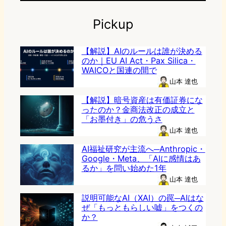
Pickup
【解説】AIのルールは誰が決める
のか｜EU AI Act・Pax Silica・
WAICOと国連の間で
山本 達也
【解説】暗号資産は有価証券にな
ったのか？金商法改正の成立と
「お墨付き」の危うさ
山本 達也
AI福祉研究が主流へ─Anthropic・
Google・Meta、「AIに感情はあ
るか」を問い始めた1年
山本 達也
説明可能なAI（XAI）の罠─AIはな
ぜ「もっともらしい嘘」をつくの
か？