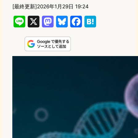
[最終更新]
2026年1月29日 19:24
L
X
M
B
F
H
i
a
l
a
a
n
s
u
c
t
e
t
e
e
e
o
s
b
n
d
k
o
a
o
y
o
n
k