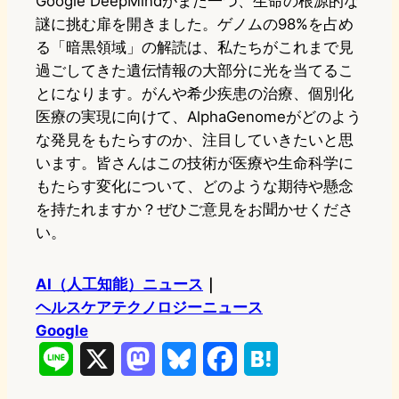
Google DeepMindがまた一つ、生命の根源的な
謎に挑む扉を開きました。ゲノムの98%を占め
る「暗黒領域」の解読は、私たちがこれまで見
過ごしてきた遺伝情報の大部分に光を当てるこ
とになります。がんや希少疾患の治療、個別化
医療の実現に向けて、AlphaGenomeがどのよう
な発見をもたらすのか、注目していきたいと思
います。皆さんはこの技術が医療や生命科学に
もたらす変化について、どのような期待や懸念
を持たれますか？ぜひご意見をお聞かせくださ
い。
AI（人工知能）ニュース
｜
ヘルスケアテクノロジーニュース
Google
L
X
M
B
F
H
i
a
l
a
a