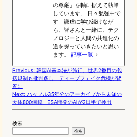
の尊厳」を軸に据えて執筆
しています。 日々勉強中で
す。謙虚に学び続けなが
ら、皆さんと一緒に、テク
ノロジーと人間の共進化の
道を探っていきたいと思い
ます。
記事一覧
Previous:
韓国AI基本法が施行、世界2番目の包
括規制も批判多し ディープフェイク危機が背
景に
Next:
ハッブル35年分のアーカイブから未知の
天体800個超、ESA開発のAIが2日半で検出
検索
検索