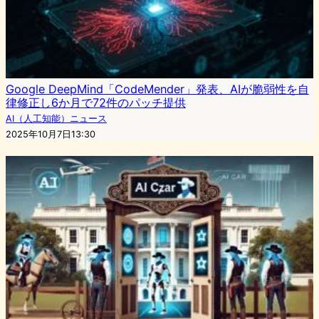
Google DeepMind「CodeMender」発表、AIが脆弱性を自
律修正し6か月で72件のパッチ提供
AI（人工知能）ニュース
2025年10月7日13:30