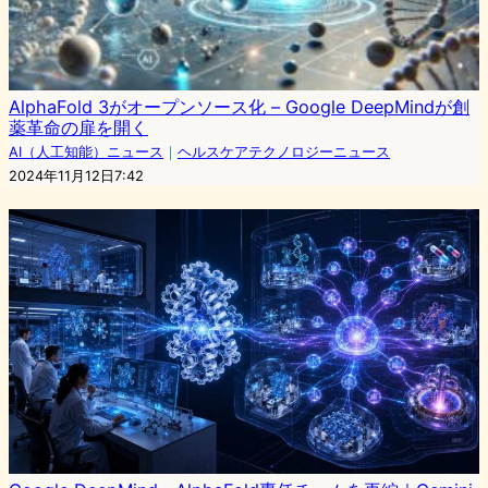
AlphaFold 3がオープンソース化 – Google DeepMindが創
薬革命の扉を開く
AI（人工知能）ニュース
｜
ヘルスケアテクノロジーニュース
2024年11月12日7:42