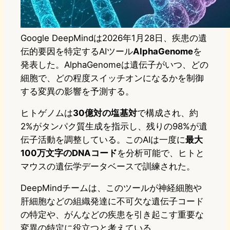
Google DeepMindは2026年1月28日、疾患の遺
伝的要因を特定するAIツール
AlphaGenome
を
発表した。AlphaGenomeは遺伝子がいつ、どの
細胞で、どの程度スイッチオンになるかを制御
する変異の影響を予測する。
ヒトゲノムは
30億対の塩基対
で構成され、約
2%がタンパク質生成を指示し、残りの98%が遺
伝子活動を調整している。このAIは一度に
最大
100万文字のDNAコード
を分析可能で、ヒトと
マウスの遺伝学データベースで訓練された。
DeepMindチームは、このツールが神経細胞や
肝細胞などの組織発達に不可欠な遺伝子コード
の特定や、がんなどの疾患を引き起こす重要な
変異の特定に役立つと考えている。