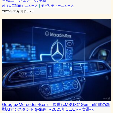
車載エージェントの革新
AI（人工知能）ニュース
｜
モビリティーニュース
2025年11月3日13:23
Google×Mercedes-Benz、次世代MBUXにGemini搭載の新
型AIアシスタントを発表 〜2025年CLAから実装へ