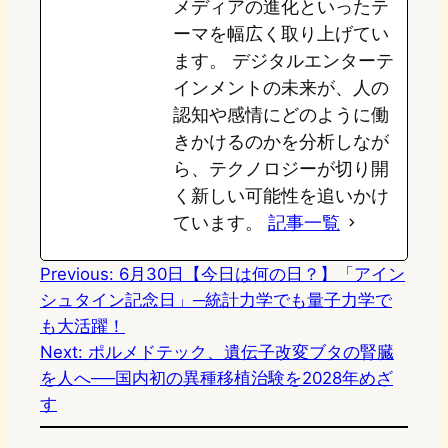
メディアの進化といったテ
ーマを幅広く取り上げてい
ます。 デジタルエンターテ
インメントの未来が、人の
認知や感情にどのように働
きかけるのかを分析しなが
ら、テクノロジーが切り開
く新しい可能性を追いかけ
ています。
記事一覧
Previous:
6月30日【今日は何の日？】「アイン
シュタイン記念日」─統計力学でも量子力学で
も大活躍！
Next:
ポルメドテック、遺伝子改変ブタの腎臓
を人へ──国内初の異種移植治験を2028年めざ
す