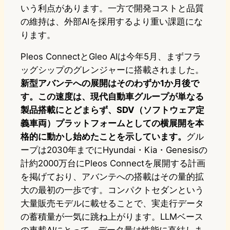
いう利点があります。一方で開発コストと品質
の維持は、外部AIを採用するより重い課題にな
ります。
Pleos ConnectとGleo AIは今年5月、まずフラ
ッグシップのグレンジャーに搭載されました。
新型アバンテへの展開はそのわずか1か月後で
す。この速度は、現代自動車グループが単なる
製品搭載にとどまらず、SDV（ソフトウェア定
義車両）プラットフォームとしての横展開を本
格的に動かし始めたことを示しています。
グル
ープは2030年までにHyundai・Kia・Genesisの
計約2000万台にPleos Connectを展開する計画
を掲げており、アバンテへの搭載はその量的拡
大の最初の一歩です。コンパクトセダンという
大量販売モデルに載せることで、実走行データ
の蓄積量が一気に跳ね上がります。LLMベース