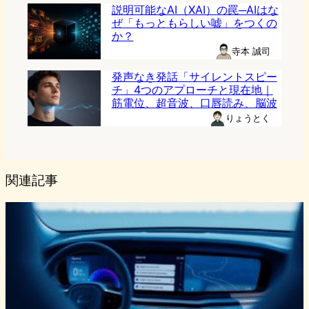
説明可能なAI（XAI）の罠─AIはな
ぜ「もっともらしい嘘」をつくの
か？
寺本 誠司
発声なき発話「サイレントスピー
チ」4つのアプローチと現在地｜
筋電位、超音波、口唇読み、脳波
りょうとく
関連記事