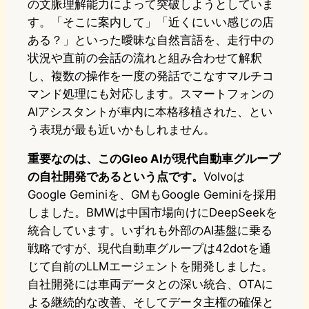
の文脈理解能力によって突破しようとしていま
す。「そこに案内して」「近くにいい感じの店
ある？」といった曖昧な自然言語を、走行中の
状況や直前の会話の流れと組み合わせて解釈
し、複数の操作を一度の発話でこなすマルチコ
マンド処理にも対応します。スマートフォンの
AIアシスタントが車内に本格移植された、とい
う表現が最も近いかもしれません。
重要なのは、このGleo AIが現代自動車グループ
の自社開発であるという点です。
Volvoは
Google Geminiを、GMもGoogle Geminiを採用
しました。BMWは中国市場向けにDeepSeekを
統合しています。いずれも外部のAI基盤に乗る
戦略ですが、現代自動車グループは42dotを通
じて自前のLLMエージェントを開発しました。
自社開発には車両データとの深い統合、OTAに
よる継続的な改善、そしてデータ主権の確保と