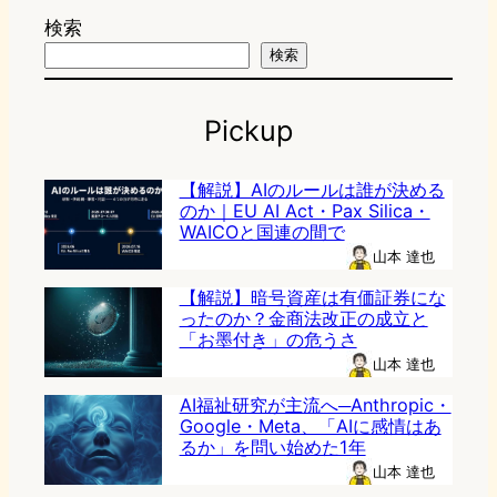
検索
検索
Pickup
【解説】AIのルールは誰が決める
のか｜EU AI Act・Pax Silica・
WAICOと国連の間で
山本 達也
【解説】暗号資産は有価証券にな
ったのか？金商法改正の成立と
「お墨付き」の危うさ
山本 達也
AI福祉研究が主流へ─Anthropic・
Google・Meta、「AIに感情はあ
るか」を問い始めた1年
山本 達也