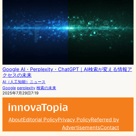
Google AI・Perplexity・ChatGPT｜AI検索が変える情報ア
クセスの未来
AI（人工知能）ニュース
Google
perplexity
検索の未来
2025年7月29日7:19
About
Editorial Policy
Privacy Policy
Referred by
Advertisements
Contact