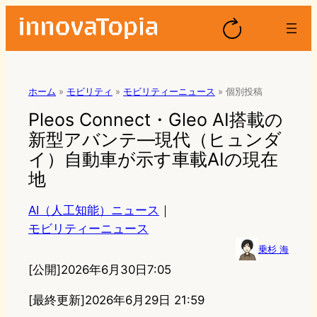
ホーム
»
モビリティ
»
モビリティーニュース
»
個別投稿
Pleos Connect・Gleo AI搭載の
新型アバンテ―現代（ヒュンダ
イ）自動車が示す車載AIの現在
地
AI（人工知能）ニュース
｜
モビリティーニュース
乗杉 海
[公開]
2026年6月30日7:05
[最終更新]
2026年6月29日 21:59