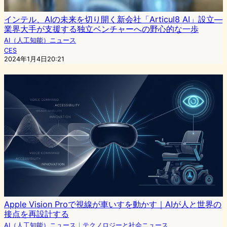
インテル、AIの未来を切り開く新会社「Articul8 AI」設立—
業界大手が支援する独立ベンチャーへの野心的な一歩
AI（人工知能）ニュース
CES
2024年1月4日20:21
Apple Vision Proで視線が車いすを動かす｜AIが人と世界の
接点を再設計する
AI（人工知能）ニュース
｜
テクノロジーと社会ニュース