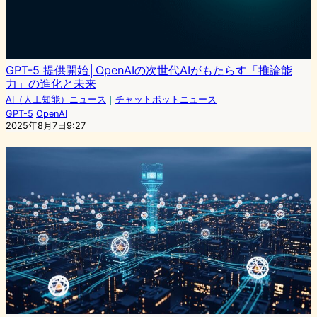
GPT-5 提供開始│OpenAIの次世代AIがもたらす「推論能
力」の進化と未来
AI（人工知能）ニュース
｜
チャットボットニュース
GPT-5
OpenAI
2025年8月7日9:27