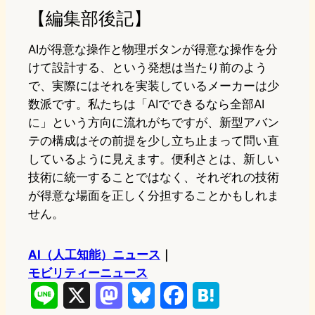
【編集部後記】
AIが得意な操作と物理ボタンが得意な操作を分
けて設計する、という発想は当たり前のよう
で、実際にはそれを実装しているメーカーは少
数派です。私たちは「AIでできるなら全部AI
に」という方向に流れがちですが、新型アバン
テの構成はその前提を少し立ち止まって問い直
しているように見えます。便利さとは、新しい
技術に統一することではなく、それぞれの技術
が得意な場面を正しく分担することかもしれま
せん。
AI（人工知能）ニュース
｜
モビリティーニュース
L
X
M
B
F
H