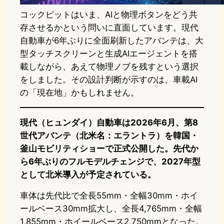
コックピットはいま、AIと物理ボタンをどう共
存させるかという問いに直面しています。現代
自動車が6年ぶりに全面刷新したアバンテは、大
型タッチスクリーンと生成AIエージェントを搭
載しながら、あえて物理ノブを残すという選択
をしました。その設計判断が示すのは、車載AI
の「現在地」かもしれません。
現代（ヒュンダイ）自動車は2026年6月、第8
世代アバンテ（北米名：エラントラ）を韓国・
釜山モビリティショーで正式公開した。先代か
ら6年ぶりのフルモデルチェンジで、2027年型
として北米導入が予定されている。
車体は先代比で全長55mm・全幅30mm・ホイ
ールベース30mm拡大し、全長4,765mm・全幅
1,855mm・ホイールベース2,750mmとなった。