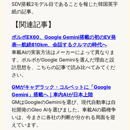
SDV搭載2モデル目であることを報じた韓国英字
紙の記事。
【関連記事】
ボルボEX60、Google Gemini搭載の初のEV発
表―航続810km、会話するクルマの時代へ
車載AIの実装方法はメーカーによって異なりま
す。ボルボがGoogle Geminiを選んだ理由と設
計思想を、こちらの記事で読み比べてみてくだ
さい。
GMがキャデラック・コルベットに「Google
Gemini」搭載へ｜車内AIが日本上陸
GMはGoogleのGeminiを選び、現代自動車は自
社開発のGleo AIを選びました。車載AIの覇権争
いは、今まさに各社の判断が分かれる局面を迎
えています。