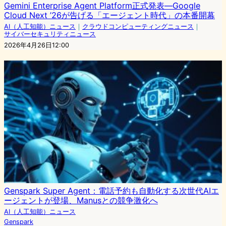
Gemini Enterprise Agent Platform正式発表—Google
Cloud Next ’26が告げる「エージェント時代」の本番開幕
AI（人工知能）ニュース
｜
クラウドコンピューティングニュース
｜
サイバーセキュリティニュース
2026年4月26日12:00
Genspark Super Agent：電話予約も自動化する次世代AIエ
ージェントが登場、Manusとの競争激化へ
AI（人工知能）ニュース
Genspark