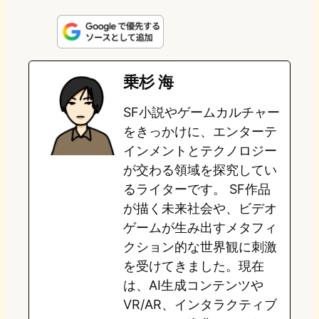
i
a
l
a
a
n
s
u
c
t
e
t
e
e
e
乗杉 海
o
s
b
n
SF小説やゲームカルチャー
d
k
o
a
をきっかけに、エンターテ
o
y
o
インメントとテクノロジー
が交わる領域を探究してい
n
k
るライターです。 SF作品
が描く未来社会や、ビデオ
ゲームが生み出すメタフィ
クション的な世界観に刺激
を受けてきました。現在
は、AI生成コンテンツや
VR/AR、インタラクティブ