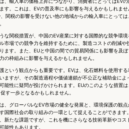
は、輸入車の価格上昇につながり、消費者にとってはEVの
ます。これは、EVの普及率にも影響を与えるかもしれませ
や、関税の影響を受けない他の地域からの輸入車にとっては
。
うな関税措置が、中国のEV産業に対する国際的な競争環境
ル市場での競争力を維持するために、製造コストの削減や
ります。また、EUと中国の間での貿易関係にも影響を及ぼ
力の枠組みに影響を与えるかもしれません。
護という観点からも重要です。EVは、化石燃料を使用する
いますが、その製造過程や価値連鎖が不公正な補助金によ
可能性に疑問が投げかけられます。EUのこのような措置は
を促す一歩となるかもしれません。
は、グローバルなEV市場の健全な発展と、環境保護の観点
す国際社会の取り組みの一環として捉えることができます。Te
、新たな課題ですが、これを機にさらなる技術革新やコス
可能性もあります。