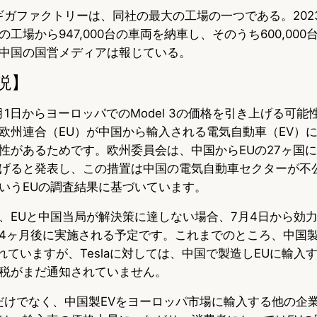
るギガファクトリーは、同社の最大の工場の一つである。20
工場から947,000台の車両を納車し、そのうち600,00
中国の国営メディアは報じている。
説】
4年7月1日からヨーロッパでのModel 3の価格を引き上げる可
欧州連合（EU）が中国から輸入される電気自動車（EV）
性があるためです。欧州委員会は、中国からEUの27ヶ国
げると発表し、この措置は中国の電気自動車セクターが不
いうEUの調査結果に基づいています。
、EUと中国当局が解決策に達しない場合、7月4日から効
4ヶ月後に実施される予定です。これまでのところ、中国製
されていますが、Teslaに対しては、中国で製造しEUに輸入
税がまだ通知されていません。
laだけでなく、中国製EVをヨーロッパ市場に輸入する他の企