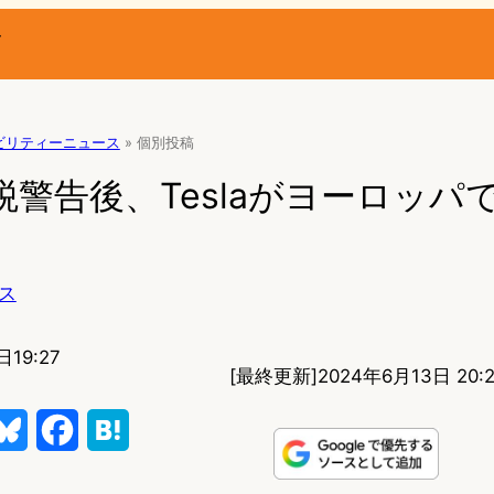
ー
ビリティーニュース
»
個別投稿
税警告後、Teslaがヨーロッパ
ス
日19:27
[最終更新]
2024年6月13日 20:
B
F
H
l
a
a