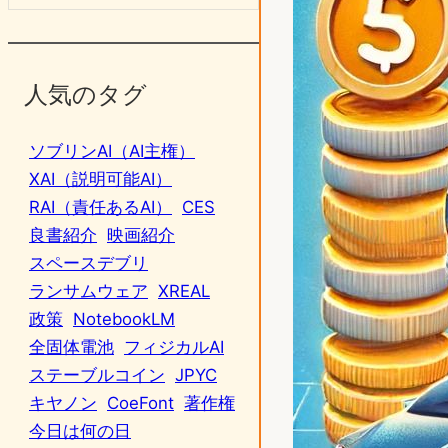
人気のタグ
ソブリンAI（AI主権）
XAI（説明可能AI）
RAI（責任あるAI）
CES
良書紹介
映画紹介
スペースデブリ
ランサムウェア
XREAL
政策
NotebookLM
全固体電池
フィジカルAI
ステーブルコイン
JPYC
キヤノン
CoeFont
著作権
今日は何の日