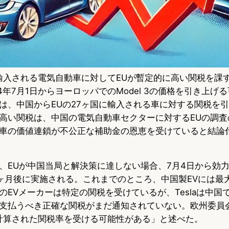
から輸入される電気自動車に対してEUが暫定的に高い関税を課
4年7月1日からヨーロッパでのModel 3の価格を引き上げ
は、中国からEUの27ヶ国に輸入される車に対する関税を
高い関税は、中国の電気自動車セクターに対するEUの調査
車の価値連鎖が不公正な補助金の恩恵を受けていると結論
、EUが中国当局と解決策に達しない場合、7月4日から効
ヶ月後に実施される。これまでのところ、中国製EVには最大3
のEVメーカーは特定の関税を受けているが、Teslaは中国
支払うべき正確な関税がまだ通知されていない。欧州委員
別に計算された関税率を受ける可能性がある」と述べた。