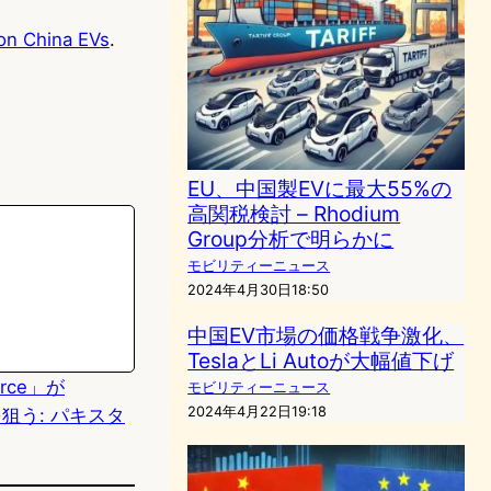
 on China EVs
.
EU、中国製EVに最大55%の
高関税検討 – Rhodium
Group分析で明らかに
モビリティーニュース
2024年4月30日18:50
中国EV市場の価格戦争激化、
TeslaとLi Autoが大幅値下げ
Force」が
モビリティーニュース
2024年4月22日19:18
Sを狙う: パキスタ