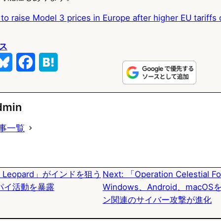
to raise Model 3 prices in Europe after higher EU tariffs
ス
B
F
H
l
a
a
u
c
t
dmin
e
e
e
事一覧
s
b
n
k
o
a
c Leopard」がインドを狙う
Next:
「Operation Celestial 
y
o
パイ活動を暴露
Windows、Android、macO
k
ン関連のサイバー攻撃が進化