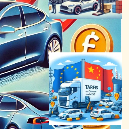
EU、中国製EVに高関税施行
へ：BYDやテスラに影響も
モビリティーニュース
2024年7月4日22:19