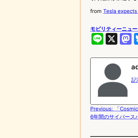
from
Tesla expects 
モビリティーニュー
L
X
M
i
a
n
s
a
e
t
記
o
d
Previous:
「Cosmi
o
6年間のサイバース
n