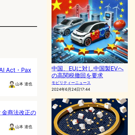
中国、EUに対し中国製EVへ
Act・Pax
の高関税撤回を要求
モビリティーニュース
山本 達也
2024年6月24日17:44
？金商法改正の
山本 達也