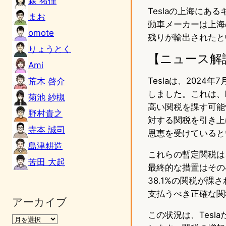
森 祐佳
Teslaの上海にあ
まお
動車メーカーは上海の
omote
残りが輸出されたと
りょうとく
【ニュース解
Ami
Teslaは、202
荒木 啓介
しました。これは、
菊池 紗槻
高い関税を課す可能
野村貴之
対する関税を引き上
寺本 誠司
恩恵を受けていると
島津耕造
これらの暫定関税は
苦田 大起
最終的な措置はその
38.1%の関税が課
支払うべき正確な関
アーカイブ
この状況は、Tes