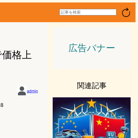
検
索
広告バナー
で価格上
関連記事
admin
28