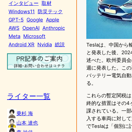
インタビュー
取材
Windows11
防災テック
GPT-5
Google
Apple
AWS
OpenAI
Anthropic
Meta
Microsoft
Android XR
Nvidia
総説
Teslaは、中国
と発表した後、202
述べた。欧州委員会
週に発表した。この
バッテリー電気自動
る。
ライター一覧
これらの暫定関税は
終的な措置はその4
課されている。一部
乗杉 海
入する車両に対して
山本 達也
でTeslaは「個