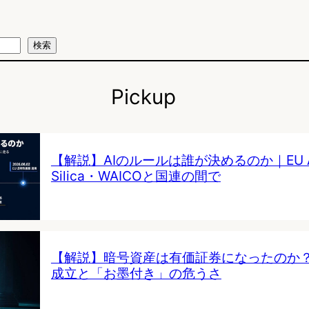
検索
Pickup
【解説】AIのルールは誰が決めるのか｜EU AI 
Silica・WAICOと国連の間で
【解説】暗号資産は有価証券になったのか
成立と「お墨付き」の危うさ