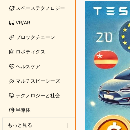
n
s
スペーステクノロジー
e
t
VR/AR
o
ブロックチェーン
d
o
ロボティクス
n
ヘルスケア
マルチスピーシーズ
テクノロジーと社会
半導体
もっと見る