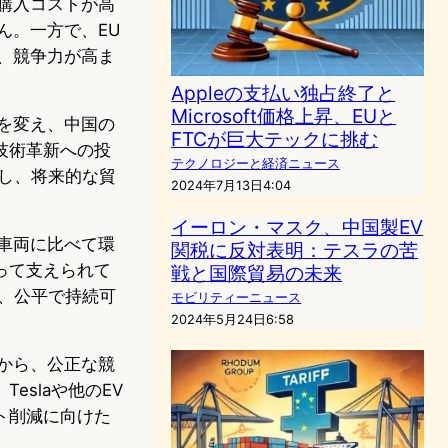
購入コストが高
ん。一方で、EU
、競争力が高ま
Appleの支払い独占終了と
Microsoft価格上昇、EUと
を変え、中国の
FTCが巨大テックに挑む
技術革新への投
テクノロジーと経済ニュース
し、将来的な貿
2024年7月13日4:04
イーロン・マスク、中国製EV
車両に比べて環
関税に反対表明：テスラの苦
って支えられて
戦と国際貿易の未来
、公平で持続可
モビリティーニュース
2024年5月24日6:58
から、公正な競
slaや他のEV
ト削減に向けた