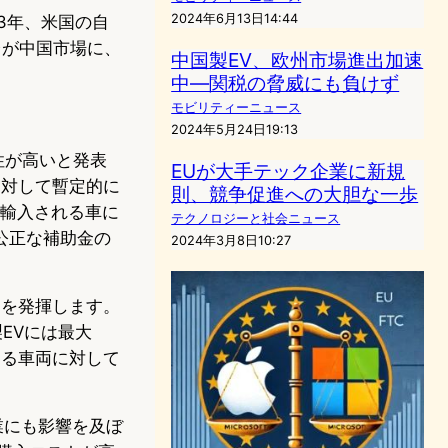
2024年6月13日14:44
23年、米国の自
0台が中国市場に、
中国製EV、欧州市場進出加速
中―関税の脅威にも負けず
モビリティーニュース
2024年5月24日19:13
能性が高いと発表
EUが大手テック企業に新規
に対して暫定的に
則、競争促進への大胆な一歩
に輸入される車に
テクノロジーと社会ニュース
公正な補助金の
2024年3月8日10:27
力を発揮します。
EVには最大
する車両に対して
業にも影響を及ぼ