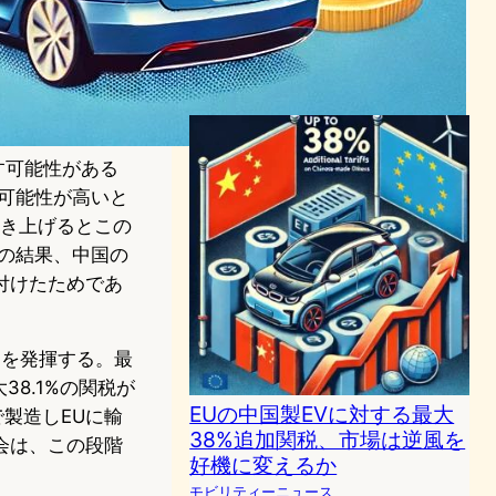
EU、中国製EVに高関税計画
―貿易緊張が再燃か
モビリティーニュース
2024年6月11日16:48
す可能性がある
る可能性が高いと
引き上げるとこの
の結果、中国の
付けたためであ
力を発揮する。最
8.1%の関税が
EUの中国製EVに対する最大
で製造しEUに輸
38%追加関税、市場は逆風を
会は、この段階
好機に変えるか
モビリティーニュース