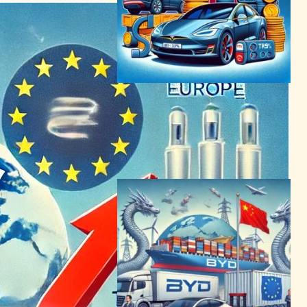
EU、中国製EVに最大38%の
高関税を課す決定：テスラに
影響か
モビリティーニュース
2024年6月12日22:57