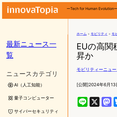
ーTech for Human Evolution
ホーム
»
モビリティ
»
モ
最新ニュース一
EUの高関
覧
昇か
モビリティーニュー
ニュースカテゴリ
[公開]
2024年6月13
AI（人工知能）
量子コンピューター
L
X
M
サイバーセキュリティ
i
a