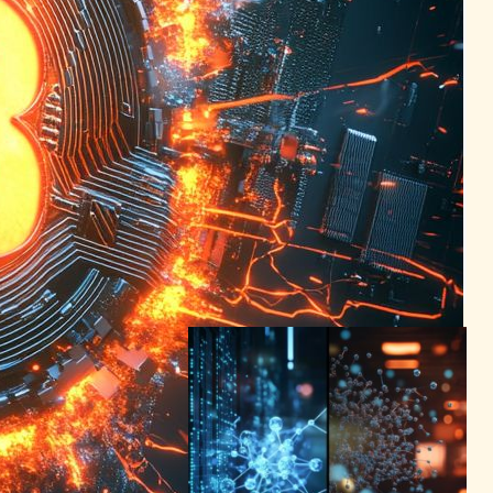
ビットコイン量子耐性アップ
グレードの真実—セイラー氏
が語る「脅威」ではなく「強
化」のシナリオ
ブロックチェーンニュース
2025年12月19日15:45
量子コンピュータ対抗の新暗
号技術、格子ベースアルゴリ
ズムの挑戦と進化
量子コンピューターニュース
2024年5月28日22:41