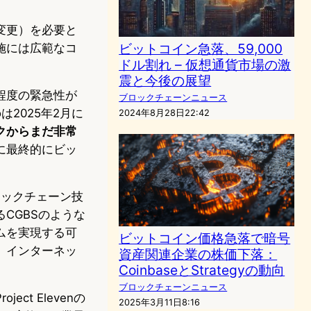
変更）を必要と
ビットコイン急落、59,000
施には広範なコ
ドル割れ – 仮想通貨市場の激
震と今後の展望
程度の緊急性が
ブロックチェーンニュース
oは2025年2月に
2024年8月28日22:42
クからまだ非常
に最終的にビッ
ロックチェーン技
CGBSのような
ムを実現する可
ビットコイン価格急落で暗号
、インターネッ
資産関連企業の株価下落：
CoinbaseとStrategyの動向
ブロックチェーンニュース
t Elevenの
2025年3月11日8:16