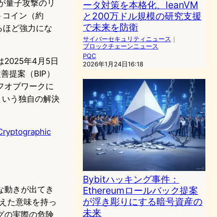
レスが量子攻撃のリ
ータ対策を本格化、leanVM
と200万ドル規模の研究支援
トコイン（約
で未来を防衛
るほど強力にな
サイバーセキュリティニュース
｜
ブロックチェーンニュース
PQC
2025年4月5日
2026年1月24日16:18
善提案（BIP）
フオブワークに
という独自の解決
Cryptographic
Bybitハッキング事件：
Ethereumロールバック提案
な動きが出てき
が浮き彫りにする暗号資産の
を超えた意味を持っ
未来
グの実際の危険