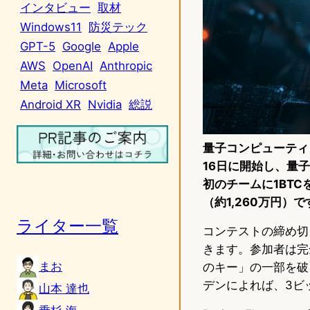
インタビュー
取材
Windows11
防災テック
GPT-5
Google
Apple
AWS
OpenAI
Anthropic
Meta
Microsoft
Android XR
Nvidia
総説
量子コンピューティング研
16日に開始し、量
初のチームに1BTC
（約1,260万円）で
ライター一覧
コンテストの締め切
きます。参加者は完
まお
のキー」の一部を破る
デンによれば、3ビ
山本 達也