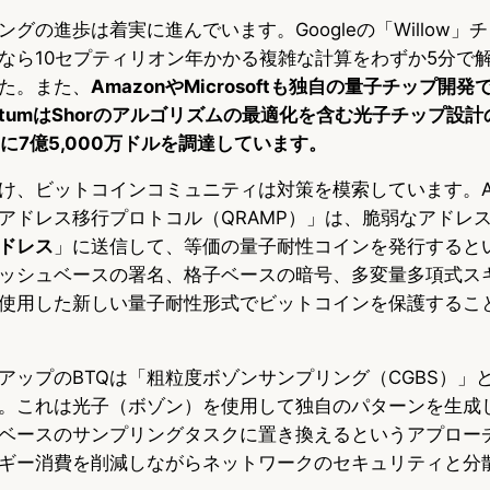
グの進歩は着実に進んでいます。Googleの「Willow」
なら10セプティリオン年かかる複雑な計算をわずか5分で
た。また、
AmazonやMicrosoftも独自の量子チップ開
antumはShorのアルゴリズムの最適化を含む光子チップ設
期に7億5,000万ドルを調達しています。
、ビットコインコミュニティは対策を模索しています。Agust
アドレス移行プロトコル（QRAMP）」は、脆弱なアドレ
ドレス
」に送信して、等価の量子耐性コインを発行すると
ッシュベースの署名、格子ベースの暗号、多変量多項式ス
使用した新しい量子耐性形式でビットコインを保護するこ
アップのBTQは「粗粒度ボゾンサンプリング（CGBS）」
。これは光子（ボゾン）を使用して独自のパターンを生成
ベースのサンプリングタスクに置き換えるというアプロー
ギー消費を削減しながらネットワークのセキュリティと分