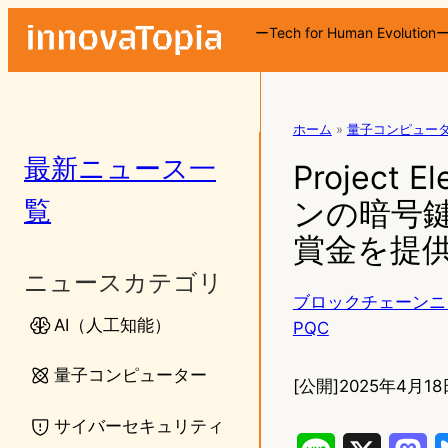
ーTech for Human Evolution
ホーム
»
量子コンピュー
最新ニュース一
Projec
覧
ンの暗号鍵
賞金を提
ニュースカテゴリ
ブロックチェーンニ
AI（人工知能）
PQC
量子コンピューター
[公開]
2025年4月18
サイバーセキュリティ