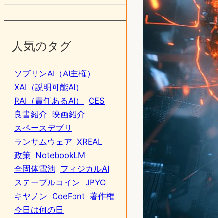
人気のタグ
ソブリンAI（AI主権）
XAI（説明可能AI）
RAI（責任あるAI）
CES
良書紹介
映画紹介
スペースデブリ
ランサムウェア
XREAL
政策
NotebookLM
全固体電池
フィジカルAI
ステーブルコイン
JPYC
キヤノン
CoeFont
著作権
今日は何の日