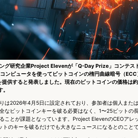
究企業Project Elevenが「Q-Day Prize」コンテス
子コンピュータを使ってビットコインの楕円曲線暗号（EC
を提供すると発表しました。現在のビットコインの価格は約84
す。
りは2026年4月5日に設定されており、参加者は個人また
全なビットコインキーを破る必要はなく、1〜25ビットの
ことが課題となっています。Project ElevenのCEOア
ットのキーを破るだけでも大きなニュースになるとのこと