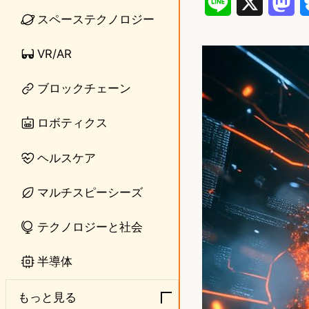
L
X
M
スペーステクノロジー
i
a
VR/AR
n
s
e
t
ブロックチェーン
o
ロボティクス
d
ヘルスケア
o
n
マルチスピーシーズ
テクノロジーと社会
半導体
もっと見る