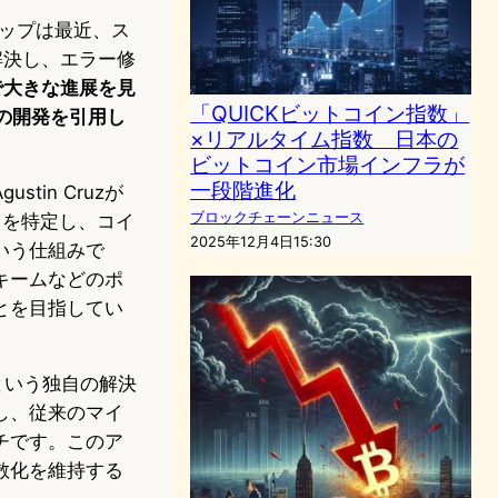
チップは最近、ス
解決し、エラー修
発で大きな進展を見
「QUICKビットコイン指数」
計の開発を引用し
×リアルタイム指数 日本の
ビットコイン市場インフラが
一段階進化
in Cruzが
ブロックチェーンニュース
スを特定し、コイ
2025年12月4日15:30
いう仕組みで
キームなどのポ
とを目指してい
という独自の解決
し、従来のマイ
チです。このア
散化を維持する