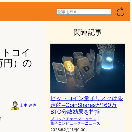
検
索
関連記事
ビットコイ
万円）の
ビットコイン量子リスクは限
定的─CoinSharesが160万
山本 達也
BTC分散効果を指摘
1
ブロックチェーンニュース
｜
量子コンピューターニュース
2026年2月11日9:00