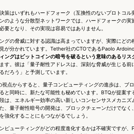
決策はいずれもハードフォーク（互換性のないプロトコル
ンのような分散型ネットワークでは、ハードフォークの実
必要となり、その実現は容易ではありません。
ングの脅威に対する認識は高まっていますが、実際にどの
分かれています。Tether社のCTOであるPaolo Ardoin
ィングはビットコインの暗号を破るという意味のあるリス
ます。彼は「量子耐性アドレスは、深刻な脅威が生じる前
るだろう」と予測しています。
opiaの視点からすると、量子コンピューティングの進歩は、ブ
ると同時に、新たな可能性も秘めています。BTQが提案する
段は、エネルギー効率の高い新しいコンセンサスメカニズ
た、量子耐性暗号の開発は、ブロックチェーンだけでなく
を強化することにもつながるでしょう。
ピューティングがどの程度進化するかは不確実ですが、Projec