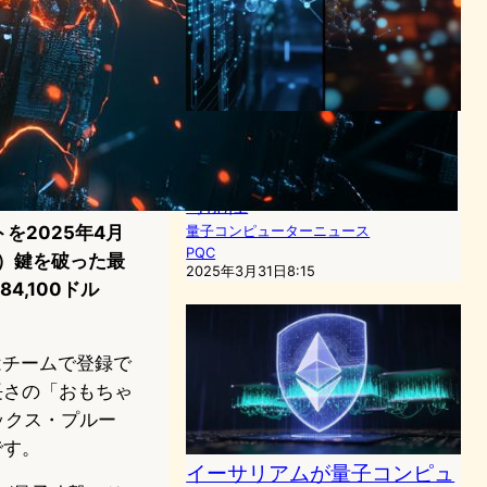
SANS研究主任が語る量子コ
ンピューティングの真価 – 暗
号解読より科学発展に大きな
可能性
トを2025年4月
量子コンピューターニュース
PQC
C）鍵を破った最
2025年3月31日8:15
,100ドル
はチームで登録で
長さの「おもちゃ
レックス・プルー
です。
イーサリアムが量子コンピュ