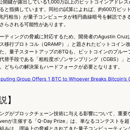
venは、公開鍵が露出している1,000万以上のビットコインアド
ると指摘しています。同社の試算によれば、約600万ビッ
約75兆円相当）が量子コンピュータが楕円曲線暗号を解読でき
さらされる可能性があります。
ティングの脅威に対応するため、開発者のAgustin Cruzは
ス移行プロトコル（QRAMP）」と題されたビットコイン改
た、量子スタートアップのBTQも、ビットコインのプルー
代替手段である「粗粒度ボゾンサンプリング（CGBS）」
。どちらの解決策もハードフォークが必要となります。
ting Group Offers 1 BTC to Whoever Breaks Bitcoin’s 
説】
ングがブロックチェーン技術に与える影響について、重要
 Elevenが主催する「Q-Day Prize」は、単なるコンテスト
組みは、理論上の脅威とされてきた量子コンピューティン