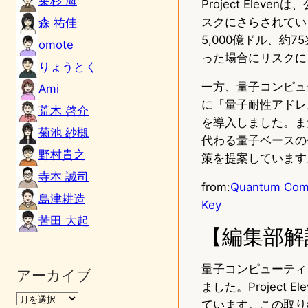
乗杉 海
Project Ele
スクにさらされてい
森 祐佳
5,000億ドル、
omote
った場合にリスクに
りょうとく
一方、量子コンピュー
Ami
に「量子耐性アドレ
荒木 啓介
を導入しました。ま
菊池 紗槻
代わる量子ベースの
野村貴之
策を提案しています
寺本 誠司
from:
Quantum Compu
島津耕造
Key
苦田 大起
【編集部解
量子コンピューティ
アーカイブ
ました。Project
ています。この取り