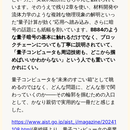
います。そのうえで残り2章を使い、材料開発や
流体力学のような複雑な物理現象の解明といっ
た“量子計算が効く”応用へ踏み込み、さらに暗
号の話題にも紙幅を割いています。
BB84のよう
な量子暗号の基本に触れるだけでなく、ブロッ
クチェーンについても丁寧に説明されていて、
「量子コンピュータも周辺技術も、どこから掴
めばいいかわからない」という人でも置いてい
かれにくい。
量子コンピュータを“未来のすごい箱”として眺
めるのではなく、どんな問題に、どんな形で関
わっていくのか――その輪郭を掴むための入口
として、かなり親切で実用的な一冊だと感じま
した。
https://www.aist.go.jp/aist_j/magazine/20241
108.html
(産総研より、量子コンピュータの産業