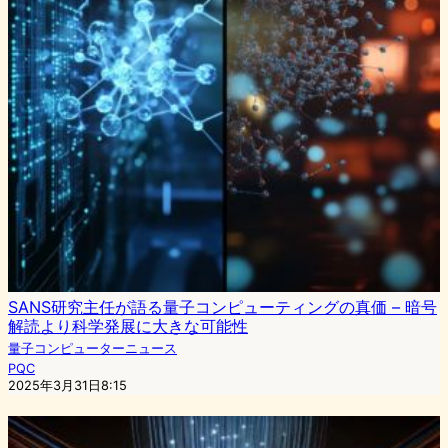
SANS研究主任が語る量子コンピューティングの真価 – 暗号
解読より科学発展に大きな可能性
量子コンピューターニュース
PQC
2025年3月31日8:15