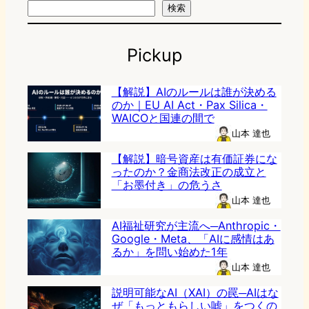
検索
Pickup
【解説】AIのルールは誰が決める
のか｜EU AI Act・Pax Silica・
WAICOと国連の間で
山本 達也
【解説】暗号資産は有価証券にな
ったのか？金商法改正の成立と
「お墨付き」の危うさ
山本 達也
AI福祉研究が主流へ─Anthropic・
Google・Meta、「AIに感情はあ
るか」を問い始めた1年
山本 達也
説明可能なAI（XAI）の罠─AIはな
ぜ「もっともらしい嘘」をつくの