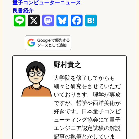
量子コンピューターニュース
良書紹介
L
X
M
B
F
H
i
a
l
a
a
n
s
u
c
t
e
t
e
e
e
野村貴之
o
s
b
n
大学院を修了してからも
d
k
o
a
細々と研究をさせていただ
o
y
o
いております。理学が専攻
ですが、哲学や西洋美術が
n
k
好きです。日本量子コンピ
ューティング協会にて量子
エンジニア認定試験の解説
記事の執筆とかしていま