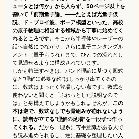
ュータとは何か」から入らず、50ページ以上を
割いて「前期量子論」――たとえば光量子仮
説、ド・ブロイ波、ボーア模型といった、高校
の原子物理に相当する領域から丁寧に始めてく
れるところです。
そこから半導体やレーザーの
話へ自然につながり、さらに量子エンタングル
メント（量子もつれ）まで、ひとつの流れとし
て見通せるように構成されています。
しかも特筆すべきは、バンド理論に基づく図式
など“理解に必要な絵”はしっかり出てくるの
に、数式はまったく登場しない点です。数式を
使わないと聞くと「ふわっとした説明なので
は」と身構えてしまうかもしれませんが、
この
本は逆で、数式なしでも骨組みが崩れないよう
に、読者が立てる“理解の足場”を一段ずつ作っ
てくれる。
だから、理系に苦手意識がある人で
も読み進められるし、逆に基礎を整理したい人