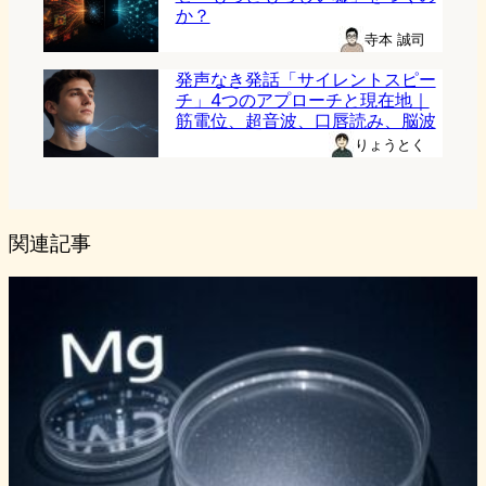
か？
寺本 誠司
発声なき発話「サイレントスピー
チ」4つのアプローチと現在地｜
筋電位、超音波、口唇読み、脳波
りょうとく
関連記事