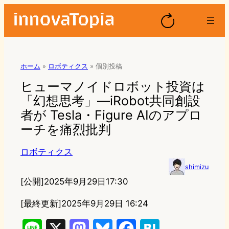
ホーム
»
ロボティクス
»
個別投稿
ヒューマノイドロボット投資は
「幻想思考」—iRobot共同創設
者が Tesla・Figure AIのアプロ
ーチを痛烈批判
ロボティクス
shimizu
[公開]
2025年9月29日17:30
[最終更新]
2025年9月29日 16:24
L
X
M
B
F
H