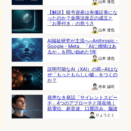
山本 達也
【解説】暗号資産は有価証券にな
ったのか？金商法改正の成立と
「お墨付き」の危うさ
山本 達也
AI福祉研究が主流へ─Anthropic・
Google・Meta、「AIに感情はあ
るか」を問い始めた1年
山本 達也
説明可能なAI（XAI）の罠─AIはな
ぜ「もっともらしい嘘」をつくの
か？
寺本 誠司
発声なき発話「サイレントスピー
チ」4つのアプローチと現在地｜
筋電位、超音波、口唇読み、脳波
りょうとく