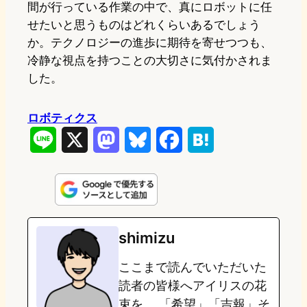
間が行っている作業の中で、真にロボットに任
せたいと思うものはどれくらいあるでしょう
か。テクノロジーの進歩に期待を寄せつつも、
冷静な視点を持つことの大切さに気付かされま
した。
ロボティクス
L
X
M
B
F
H
i
a
l
a
a
n
s
u
c
t
e
t
e
e
e
shimizu
o
s
b
n
ここまで読んでいただいた
d
k
o
a
読者の皆様へアイリスの花
o
y
o
束を。 「希望」「吉報」そ