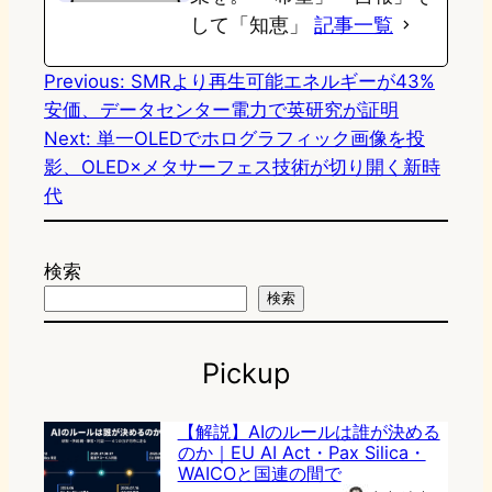
して「知恵」
記事一覧
n
k
Previous:
SMRより再生可能エネルギーが43%
安価、データセンター電力で英研究が証明
Next:
単一OLEDでホログラフィック画像を投
影、OLED×メタサーフェス技術が切り開く新時
代
検索
検索
Pickup
【解説】AIのルールは誰が決める
のか｜EU AI Act・Pax Silica・
WAICOと国連の間で