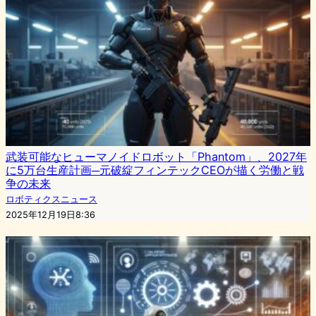
武装可能なヒューマノイドロボット「Phantom」、2027年
に5万台生産計画─元破綻フィンテックCEOが描く労働と戦
争の未来
ロボティクスニュース
2025年12月19日8:36