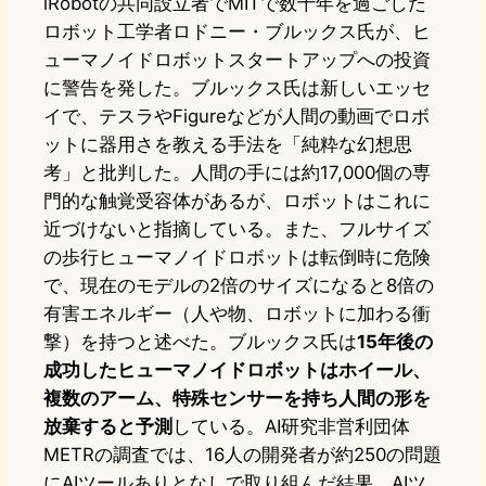
iRobotの共同設立者でMITで数十年を過ごした
ロボット工学者ロドニー・ブルックス氏が、ヒ
ューマノイドロボットスタートアップへの投資
に警告を発した。ブルックス氏は新しいエッセ
イで、テスラやFigureなどが人間の動画でロボ
ットに器用さを教える手法を「純粋な幻想思
考」と批判した。人間の手には約17,000個の専
門的な触覚受容体があるが、ロボットはこれに
近づけないと指摘している。また、フルサイズ
の歩行ヒューマノイドロボットは転倒時に危険
で、現在のモデルの2倍のサイズになると8倍の
有害エネルギー（人や物、ロボットに加わる衝
撃）を持つと述べた。ブルックス氏は
15年後の
成功したヒューマノイドロボットはホイール、
複数のアーム、特殊センサーを持ち人間の形を
放棄すると予測
している。AI研究非営利団体
METRの調査では、16人の開発者が約250の問題
にAIツールありとなしで取り組んだ結果、AIツ