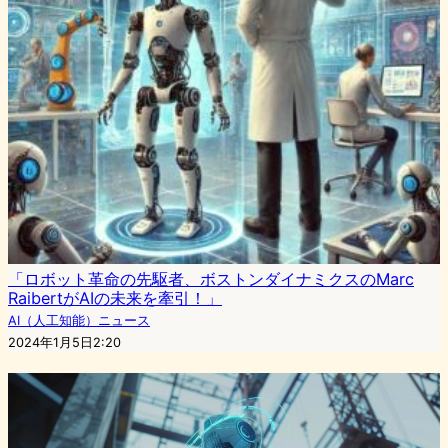
「ロボット革命の先駆者、ボストンダイナミクスのMarc
RaibertがAIの未来を牽引！」
AI（人工知能）ニュース
2024年1月5日2:20