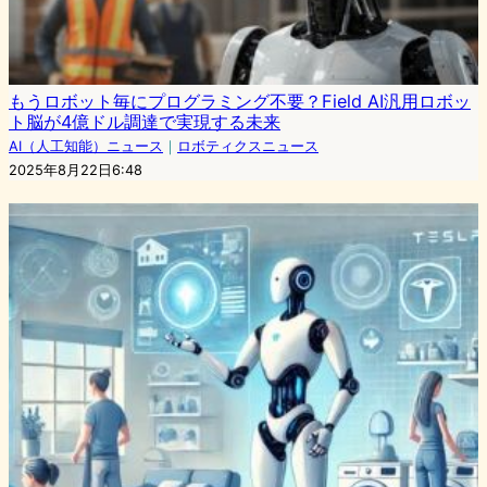
もうロボット毎にプログラミング不要？Field AI汎用ロボッ
ト脳が4億ドル調達で実現する未来
AI（人工知能）ニュース
｜
ロボティクスニュース
2025年8月22日6:48