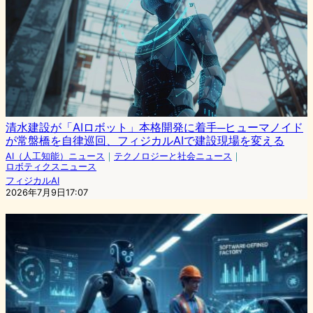
清水建設が「AIロボット」本格開発に着手─ヒューマノイド
が常盤橋を自律巡回、フィジカルAIで建設現場を変える
AI（人工知能）ニュース
｜
テクノロジーと社会ニュース
｜
ロボティクスニュース
フィジカルAI
2026年7月9日17:07