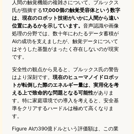
人間の触覚機能の複雑さについて、ブルックス
氏が指摘する
17,000個の触覚受容体という数字
は、現在のロボット技術がいかに人間から遠い
位置にあるかを示しています。
音声認識や画像
処理の分野では、数十年にわたるデータ蓄積が
AIの成功を支えましたが、触覚データについて
はそうした基盤がまったく存在しないのが現実
です。
安全性の観点から見ると、ブルックス氏の警告
はより深刻です。
現在のヒューマノイドロボッ
トが転倒した際のエネルギー量は、実用化を考
える上で致命的な問題となる可能性
がありま
す。特に家庭環境での導入を考えると、安全基
準をクリアするハードルは極めて高くなりま
す。
Figure AIの390億ドルという評価額は、この業