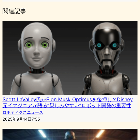
関連記事
Scott LaValley氏がElon Musk Optimusを後押し？Disney
元イマジニアが語る”親しみやすい”ロボット開発の重要性
ロボティクスニュース
2025年9月14日7:55