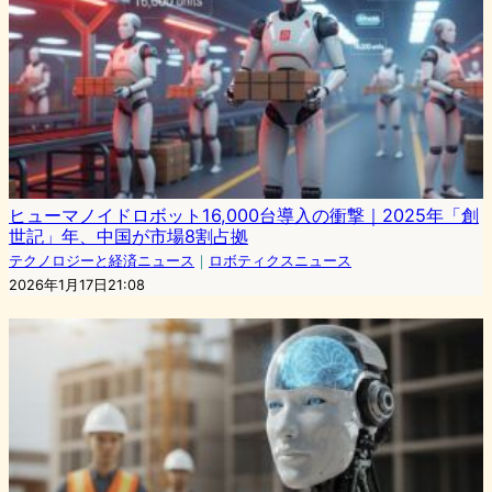
ヒューマノイドロボット16,000台導入の衝撃｜2025年「創
世記」年、中国が市場8割占拠
テクノロジーと経済ニュース
｜
ロボティクスニュース
2026年1月17日21:08