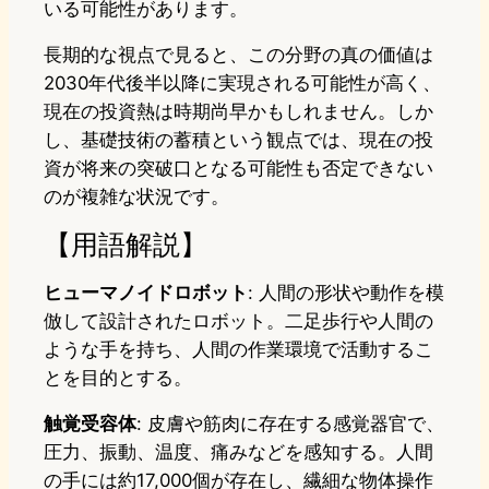
いる可能性があります。
長期的な視点で見ると、この分野の真の価値は
2030年代後半以降に実現される可能性が高く、
現在の投資熱は時期尚早かもしれません。しか
し、基礎技術の蓄積という観点では、現在の投
資が将来の突破口となる可能性も否定できない
のが複雑な状況です。
【用語解説】
ヒューマノイドロボット
: 人間の形状や動作を模
倣して設計されたロボット。二足歩行や人間の
ような手を持ち、人間の作業環境で活動するこ
とを目的とする。
触覚受容体
: 皮膚や筋肉に存在する感覚器官で、
圧力、振動、温度、痛みなどを感知する。人間
の手には約17,000個が存在し、繊細な物体操作