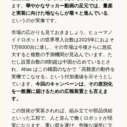
ます。
華やかなサッカー動画の足元では、量産
と実装に向けた地ならしが着々と進んでいる
、
というのが実像です。
市場の広がりも見ておきましょう。ヒューマノ
イドロボットの世界導入台数は2025年におよそ
1万6000台に達し、その市場は今後さらに急拡
大すると複数の予測機関が見込んでいます。た
だし設置台数の8割超は中国が占めているとさ
れ、Atlas はこの構図のなかで「高難度の動作を
実機でこなせる」という付加価値を示そうとし
ています。
今回のキャンペーンは、その差別化
を一般層に届けるための広報装置とも言えま
す。
この技術が実装されれば、組み立てや部品供給
といった工程で、人と並んで働くロボットが現
実になります。重い荷を運び、危険な場所に立