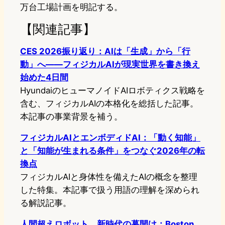
万台工場計画を明記する。
【関連記事】
CES 2026振り返り：AIは「生成」から「行
動」へ――フィジカルAIが現実世界を書き換え
始めた4日間
HyundaiのヒューマノイドAIロボティクス戦略を
含む、フィジカルAIの本格化を総括した記事。
本記事の事業背景を補う。
フィジカルAIとエンボディドAI：「動く知能」
と「知能が生まれる条件」をつなぐ2026年の転
換点
フィジカルAIと身体性を備えたAIの概念を整理
した特集。本記事で扱う用語の理解を深められ
る解説記事。
人間超えロボット、新時代の幕開け：Boston