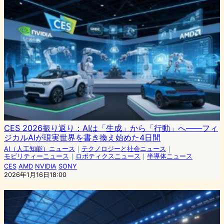
CES 2026振り返り：AIは「生成」から「行動」へ――フィ
ジカルAIが現実世界を書き換え始めた4日間
AI（人工知能）ニュース
｜
テクノロジーと社会ニュース
｜
モビリティーニュース
｜
ロボティクスニュース
｜
半導体ニュース
CES
AMD
NVIDIA
SONY
2026年1月16日18:00