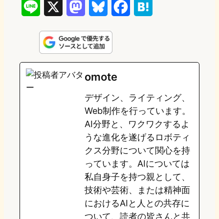
L
X
M
B
F
H
i
a
l
a
a
n
s
u
c
t
e
t
e
e
e
omote
o
s
b
n
デザイン、ライティング、
d
k
o
a
Web制作を行っています。
o
y
o
AI分野と、ワクワクするよ
うな進化を遂げるロボティ
n
k
クス分野について関心を持
っています。AIについては
私自身子を持つ親として、
技術や芸術、または精神面
におけるAIと人との共存に
ついて、読者の皆さんと共