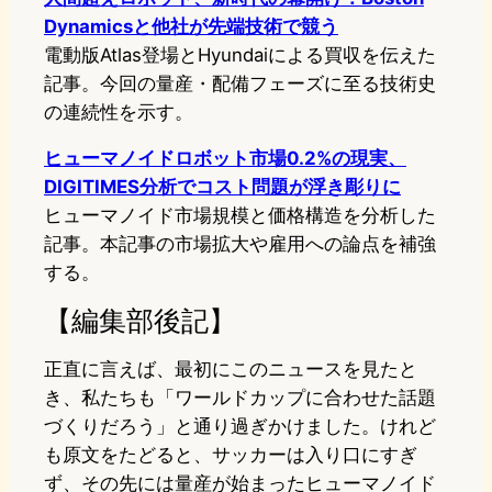
Dynamicsと他社が先端技術で競う
電動版Atlas登場とHyundaiによる買収を伝えた
記事。今回の量産・配備フェーズに至る技術史
の連続性を示す。
ヒューマノイドロボット市場0.2%の現実、
DIGITIMES分析でコスト問題が浮き彫りに
ヒューマノイド市場規模と価格構造を分析した
記事。本記事の市場拡大や雇用への論点を補強
する。
【編集部後記】
正直に言えば、最初にこのニュースを見たと
き、私たちも「ワールドカップに合わせた話題
づくりだろう」と通り過ぎかけました。けれど
も原文をたどると、サッカーは入り口にすぎ
ず、その先には量産が始まったヒューマノイド