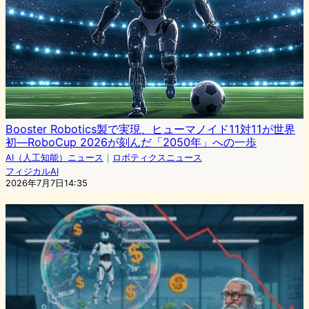
Booster Robotics製で実現、ヒューマノイド11対11が世界
初—RoboCup 2026が刻んだ「2050年」への一歩
AI（人工知能）ニュース
｜
ロボティクスニュース
フィジカルAI
2026年7月7日14:35