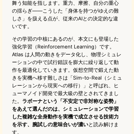
舞う知能を指します。重力、摩擦、自分の重心
の揺らぎ——こうした「身体を持つがゆえの難
しさ」を扱える点が、従来のAIとの決定的な違
いです。
その学習の中核にあるのが、本文にも登場した
強化学習（Reinforcement Learning）です。
Atlas は人間の動きをデータ化し、物理シミュレ
ーションの中で試行錯誤を膨大に繰り返して動
作を最適化していきます。仮想空間で鍛えた動
きを実機へ移す難しさは「Sim-to-Real（シミュ
レーションから現実への移行）」と呼ばれ、ヒ
ューマノイド開発で最大級の壁とされてきまし
た。
ラボーナという「不安定で非対称な姿勢」
をあえて選んだのは、シミュレーションで学習
した複雑な全身動作を実機で成立させる技術力
を示す、腕試しの意味合いが濃い
と読み解けま
す。