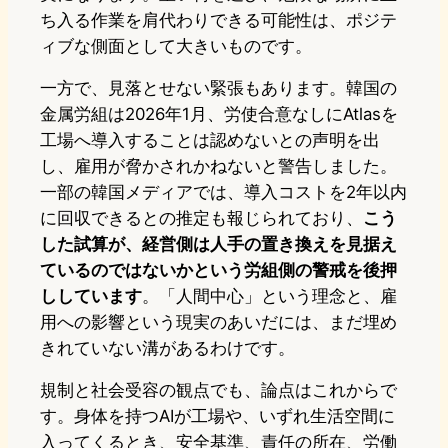
ち入る作業を肩代わりできる可能性は、ポジテ
ィブな側面として大きいものです。
一方で、見落とせない緊張もあります。韓国の
金属労組は2026年1月、労使合意なしにAtlasを
工場へ導入することは認めないとの声明を出
し、雇用が脅かされかねないと警告しました。
一部の韓国メディアでは、導入コストを2年以内
に回収できるとの推定も報じられており、
こう
した試算が、経営側は人手の置き換えを見据え
ているのではないかという労組側の警戒を後押
ししています
。「人間中心」という理念と、雇
用への影響という現実のあいだには、まだ埋め
きれていない溝があるわけです。
規制と社会受容の観点でも、論点はこれからで
す。身体を持つAIが工場や、いずれ生活空間に
入ってくるとき、安全基準、責任の所在、労働