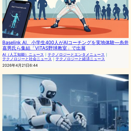
Baselink AI、小学生400人がAIコーチングを実地体験—糸井
嘉男氏ら集結「VITAS野球教室」で出展
AI（人工知能）ニュース
｜
テクノロジーとエンタメニュース
｜
テクノロジーと社会ニュース
｜
テクノロジーと経済ニュース
2026年4月21日6:44