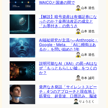
WAICOと国連の間で
山本 達也
【解説】暗号資産は有価証券にな
ったのか？金商法改正の成立と
「お墨付き」の危うさ
山本 達也
AI福祉研究が主流へ─Anthropic・
Google・Meta、「AIに感情はあ
るか」を問い始めた1年
山本 達也
説明可能なAI（XAI）の罠─AIはな
ぜ「もっともらしい嘘」をつくの
か？
寺本 誠司
発声なき発話「サイレントスピー
チ」4つのアプローチと現在地｜
筋電位、超音波、口唇読み、脳波
りょうとく