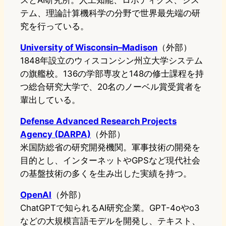
スとAI研究所。人工知能、ロボティクス、シス
テム、理論計算機科学の分野で世界最先端の研
究を行っている。
University of Wisconsin–Madison
（外部）
1848年設立のウィスコンシン州立大学システム
の旗艦校。136の学部専攻と148の修士課程を持
つ総合研究大学で、20名のノーベル賞受賞者を
輩出している。
Defense Advanced Research Projects
Agency (DARPA)
（外部）
米国防総省の研究開発機関。軍事技術の開発を
目的とし、インターネットやGPSなど現代社会
の基盤技術の多くを生み出した実績を持つ。
OpenAI
（外部）
ChatGPTで知られるAI研究企業。GPT-4oやo3
などの大規模言語モデルを開発し、テキスト、