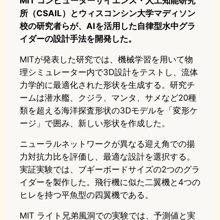
MIT コンピューターサイエンス・人工知能研究
所（CSAIL）とウィスコンシン大学マディソン
校の研究者らが、AIを活用した自律型水中グラ
イダーの設計手法を開発した。
MITが発表した研究では、機械学習を用いて物
理シミュレーター内で3D設計をテストし、流体
力学的に最適化された形状を生成する。研究チ
ームは潜水艦、クジラ、マンタ、サメなど20種
類を超える海洋探査形状の3Dモデルを「変形ケ
ージ」で囲み、新しい形状を作成した。
ニューラルネットワークが異なる迎え角での揚
力対抗力比を評価し、最適な設計を選択する。
実証実験では、ブギーボードサイズの2つのグラ
イダーを製作した。飛行機に似た二翼機と4つの
ヒレを持つ平魚型の四翼機である。
MIT ライト兄弟風洞での実験では、予測値と実