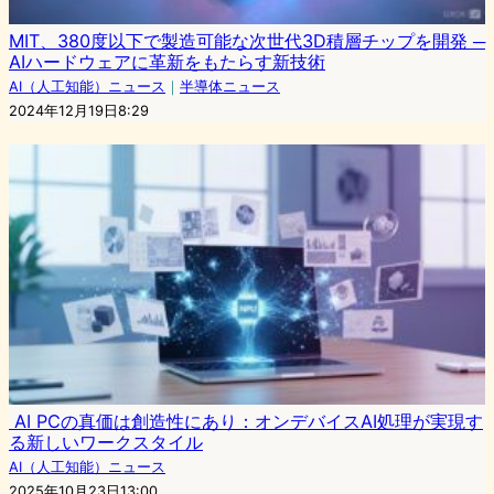
MIT、380度以下で製造可能な次世代3D積層チップを開発 ─
AIハードウェアに革新をもたらす新技術
AI（人工知能）ニュース
｜
半導体ニュース
2024年12月19日8:29
AI PCの真価は創造性にあり：オンデバイスAI処理が実現す
る新しいワークスタイル
AI（人工知能）ニュース
2025年10月23日13:00