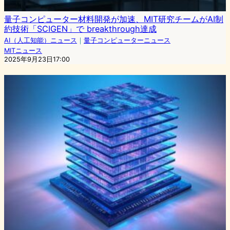
量子コンピューター材料開発が加速、MIT研究チームがAI制
約技術「SCIGEN」で breakthrough達成
AI（人工知能）ニュース
｜
量子コンピューターニュース
MITニュース
2025年9月23日17:00