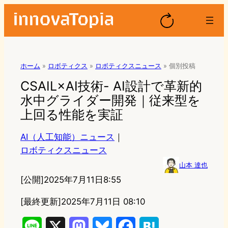
ホーム
»
ロボティクス
»
ロボティクスニュース
»
個別投稿
CSAIL×AI技術- AI設計で革新的
水中グライダー開発｜従来型を
上回る性能を実証
AI（人工知能）ニュース
｜
ロボティクスニュース
山本 達也
[公開]
2025年7月11日8:55
[最終更新]
2025年7月11日 08:10
L
X
M
B
F
H