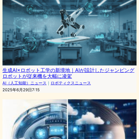
生成AI×ロボット工学の新境地｜AIが設計したジャンピング
ロボットが従来機を大幅に凌駕
AI（人工知能）ニュース
｜
ロボティクスニュース
2025年6月29日7:15