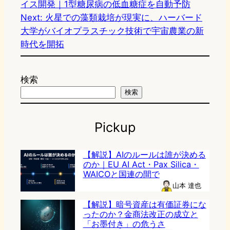
イス開発｜1型糖尿病の低血糖症を自動予防
Next:
火星での藻類栽培が現実に、ハーバード
大学がバイオプラスチック技術で宇宙農業の新
時代を開拓
検索
検索
Pickup
【解説】AIのルールは誰が決める
のか｜EU AI Act・Pax Silica・
WAICOと国連の間で
山本 達也
【解説】暗号資産は有価証券にな
ったのか？金商法改正の成立と
「お墨付き」の危うさ