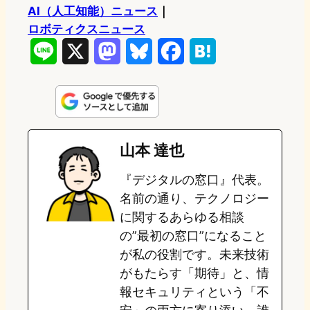
AI（人工知能）ニュース
｜
ロボティクスニュース
L
X
M
B
F
H
i
a
l
a
a
n
s
u
c
t
e
t
e
e
e
山本 達也
o
s
b
n
『デジタルの窓口』代表。
d
k
o
a
名前の通り、テクノロジー
o
y
o
に関するあらゆる相談
の”最初の窓口”になること
n
k
が私の役割です。未来技術
がもたらす「期待」と、情
報セキュリティという「不