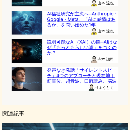
山本 達也
AI福祉研究が主流へ─Anthropic・
Google・Meta、「AIに感情はあ
るか」を問い始めた1年
山本 達也
説明可能なAI（XAI）の罠─AIはな
ぜ「もっともらしい嘘」をつくの
か？
寺本 誠司
発声なき発話「サイレントスピー
チ」4つのアプローチと現在地｜
筋電位、超音波、口唇読み、脳波
りょうとく
関連記事