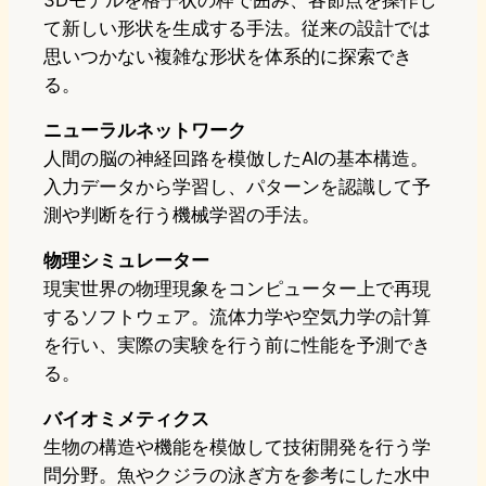
3Dモデルを格子状の枠で囲み、各節点を操作し
て新しい形状を生成する手法。従来の設計では
思いつかない複雑な形状を体系的に探索でき
る。
ニューラルネットワーク
人間の脳の神経回路を模倣したAIの基本構造。
入力データから学習し、パターンを認識して予
測や判断を行う機械学習の手法。
物理シミュレーター
現実世界の物理現象をコンピューター上で再現
するソフトウェア。流体力学や空気力学の計算
を行い、実際の実験を行う前に性能を予測でき
る。
バイオミメティクス
生物の構造や機能を模倣して技術開発を行う学
問分野。魚やクジラの泳ぎ方を参考にした水中