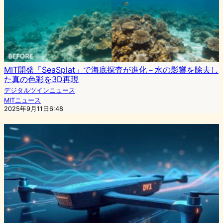
MIT開発「SeaSplat」で海底探査が進化－水の影響を除去し
た真の色彩を3D再現
デジタルツインニュース
MITニュース
2025年9月11日6:48