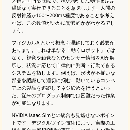
大幅に上回る性能で、AIが判断した動作をほぼ
遅延なく実行できることを意味します。人間の
反射神経が100〜200ms程度であることを考え
れば、この数値がいかに驚異的かがわかるでし
ょう。
フィジカルAIという概念も理解しておく必要が
あります。これは単なる「動くロボット」では
なく、視覚や触覚などのセンサー情報をAIが解
釈し、状況に応じて自律的に判断・行動できる
システムを指します。例えば、形状が不揃いな
部品を認識して適切に掴む、動いているコンベ
ア上の製品を追跡してネジ締めを行うといっ
た、従来のプログラム制御では困難だった作業
が可能になります。
NVIDIA Isaac Simとの統合も見逃せないポイン
トです。デジタルツイン技術により、実際の工