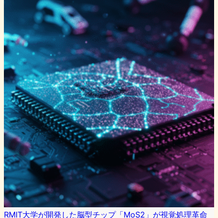
RMIT大学が開発した脳型チップ「MoS2」が視覚処理革命