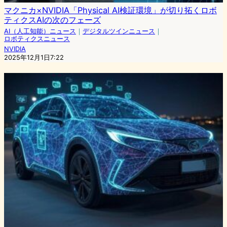
マクニカ×NVIDIA「Physical AI検証環境」が切り拓くロボ
ティクスAIの次のフェーズ
AI（人工知能）ニュース
｜
デジタルツインニュース
｜
ロボティクスニュース
NVIDIA
2025年12月1日7:22