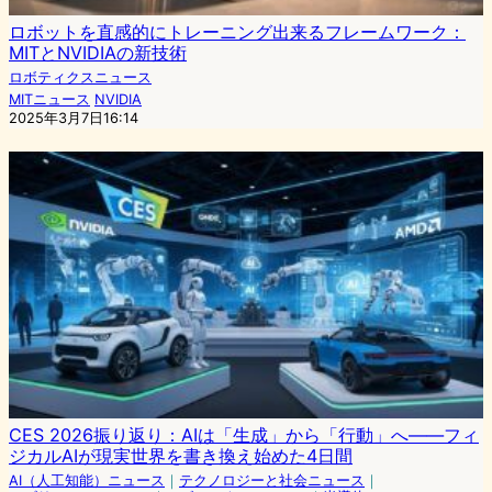
ロボットを直感的にトレーニング出来るフレームワーク：
MITとNVIDIAの新技術
ロボティクスニュース
MITニュース
NVIDIA
2025年3月7日16:14
CES 2026振り返り：AIは「生成」から「行動」へ――フィ
ジカルAIが現実世界を書き換え始めた4日間
AI（人工知能）ニュース
｜
テクノロジーと社会ニュース
｜