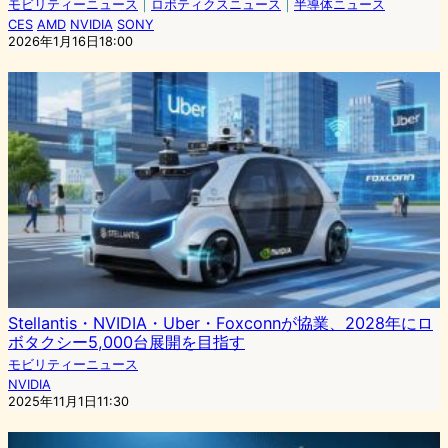
モビリティーニュース
｜
ロボティクスニュース
｜
半導体ニュース
CES
AMD
NVIDIA
SONY
2026年1月16日18:00
Stellantis・NVIDIA・Uber・Foxconnが協業、2028年にロ
ボタクシー5,000台展開を目指す
モビリティーニュース
NVIDIA
2025年11月1日11:30