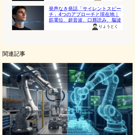
発声なき発話「サイレントスピー
チ」4つのアプローチと現在地｜
筋電位、超音波、口唇読み、脳波
りょうとく
関連記事