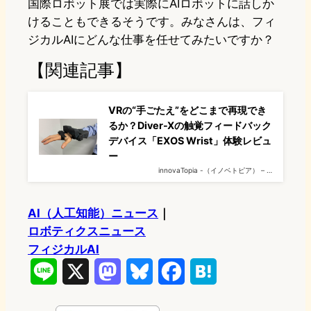
国際ロボット展では実際にAIロボットに話しか
けることもできるそうです。みなさんは、フィ
ジカルAIにどんな仕事を任せてみたいですか？
【関連記事】
VRの“手ごたえ”をどこまで再現でき
るか？Diver-Xの触覚フィードバック
デバイス「EXOS Wrist」体験レビュ
ー
innovaTopia -（イノベトピア） – …
AI（人工知能）ニュース
｜
ロボティクスニュース
フィジカルAI
L
X
M
B
F
H
i
a
l
a
a