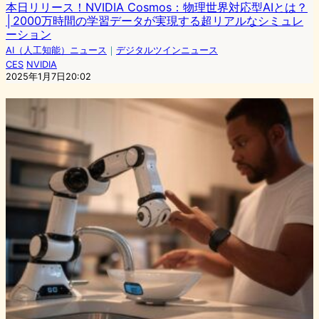
本日リリース！NVIDIA Cosmos：物理世界対応型AIとは？
│2000万時間の学習データが実現する超リアルなシミュレ
ーション
AI（人工知能）ニュース
｜
デジタルツインニュース
CES
NVIDIA
2025年1月7日20:02