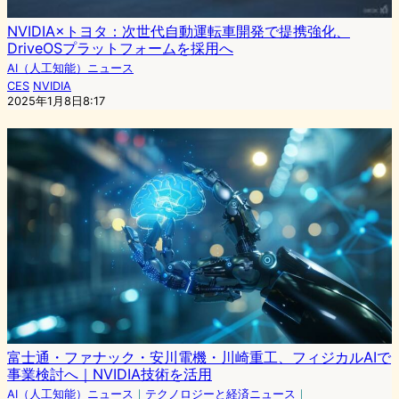
NVIDIA×トヨタ：次世代自動運転車開発で提携強化、
DriveOSプラットフォームを採用へ
AI（人工知能）ニュース
CES
NVIDIA
2025年1月8日8:17
富士通・ファナック・安川電機・川崎重工、フィジカルAIで
事業検討へ｜NVIDIA技術を活用
AI（人工知能）ニュース
｜
テクノロジーと経済ニュース
｜