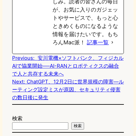
しみ。読者の皆さんの毎日
が、お気に入りのガジェッ
トやサービスで、もっと心
ときめくものになるような
情報を届けたいです。もち
ろんMac派！
記事一覧
Previous:
安川電機×ソフトバンク、フィジカル
AIで協業開始──AI-RANとロボティクスの融合
で人と共存する未来へ
Next:
ChatGPT、12月2日に世界規模の障害―ル
ーティング設定ミスが原因、セキュリティ侵害
の数日後に発生
検索
検索