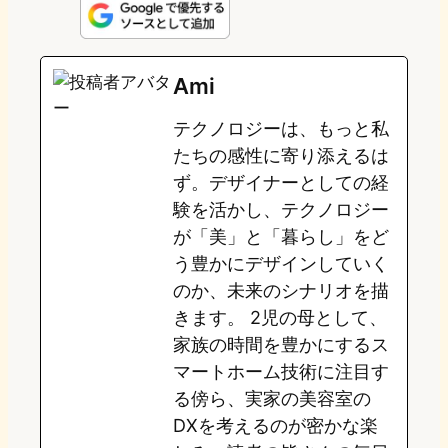
n
s
u
c
t
e
t
e
e
e
Ami
o
s
b
n
テクノロジーは、もっと私
d
k
o
a
たちの感性に寄り添えるは
o
y
o
ず。デザイナーとしての経
験を活かし、テクノロジー
n
k
が「美」と「暮らし」をど
う豊かにデザインしていく
のか、未来のシナリオを描
きます。 2児の母として、
家族の時間を豊かにするス
マートホーム技術に注目す
る傍ら、実家の美容室の
DXを考えるのが密かな楽