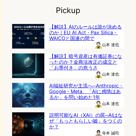
Pickup
【解説】AIのルールは誰が決める
のか｜EU AI Act・Pax Silica・
WAICOと国連の間で
山本 達也
【解説】暗号資産は有価証券にな
ったのか？金商法改正の成立と
「お墨付き」の危うさ
山本 達也
AI福祉研究が主流へ─Anthropic・
Google・Meta、「AIに感情はあ
るか」を問い始めた1年
山本 達也
説明可能なAI（XAI）の罠─AIはな
ぜ「もっともらしい嘘」をつくの
か？
寺本 誠司