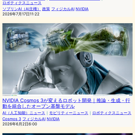
ロボティクスニュース
ソブリンAI（AI主権）
政策
フィジカルAI
NVIDIA
2026年7月17日11:22
NVIDIA Cosmos 3が変えるロボット開発｜推論・生成・行
動を統合したオープン基盤モデル
AI（人工知能）ニュース
｜
モビリティーニュース
｜
ロボティクスニュース
Cosmos 3
フィジカルAI
NVIDIA
2026年6月2日6:00