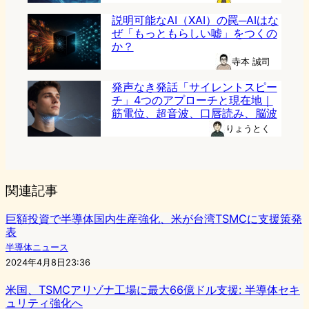
説明可能なAI（XAI）の罠─AIはな
ぜ「もっともらしい嘘」をつくの
か？
寺本 誠司
発声なき発話「サイレントスピー
チ」4つのアプローチと現在地｜
筋電位、超音波、口唇読み、脳波
りょうとく
関連記事
巨額投資で半導体国内生産強化、米が台湾TSMCに支援策発
表
半導体ニュース
2024年4月8日23:36
米国、TSMCアリゾナ工場に最大66億ドル支援: 半導体セキ
ュリティ強化へ