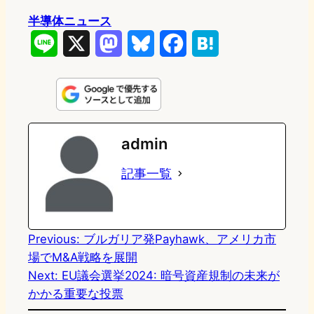
半導体ニュース
L
X
M
B
F
H
i
a
l
a
a
n
s
u
c
t
e
t
e
e
e
admin
o
s
b
n
記事一覧
d
k
o
a
o
y
o
n
k
Previous:
ブルガリア発Payhawk、アメリカ市
場でM&A戦略を展開
Next:
EU議会選挙2024: 暗号資産規制の未来が
かかる重要な投票