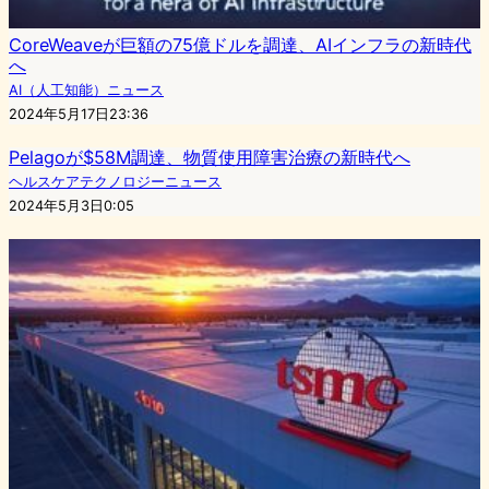
CoreWeaveが巨額の75億ドルを調達、AIインフラの新時代
へ
AI（人工知能）ニュース
2024年5月17日23:36
Pelagoが$58M調達、物質使用障害治療の新時代へ
ヘルスケアテクノロジーニュース
2024年5月3日0:05