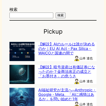
検索
検索
Pickup
【解説】AIのルールは誰が決める
のか｜EU AI Act・Pax Silica・
WAICOと国連の間で
山本 達也
【解説】暗号資産は有価証券にな
ったのか？金商法改正の成立と
「お墨付き」の危うさ
山本 達也
AI福祉研究が主流へ─Anthropic・
Google・Meta、「AIに感情はあ
るか」を問い始めた1年
山本 達也