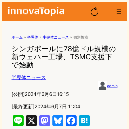
ホーム
»
半導体
»
半導体ニュース
»
個別投稿
シンガポールに78億ドル規模の
新ウェハー工場、TSMC支援下
で始動
半導体ニュース
admin
[公開]
2024年6月6日16:15
[最終更新]
2024年6月7日 11:04
L
X
M
B
F
H