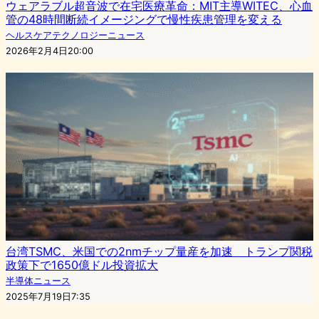
ウェアラブル超音波で在宅医療革命：MIT主導WITEC、心血
管の48時間断続イメージングで慢性疾患管理を変える
ヘルスケアテクノロジーニュース
2026年2月4日20:00
台湾TSMC、米国での2nmチップ量産を加速 トランプ関税
政策下で1650億ドル投資拡大
半導体ニュース
2025年7月19日7:35