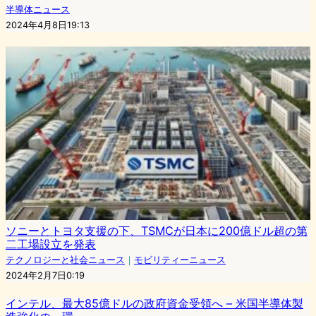
半導体ニュース
2024年4月8日19:13
ソニーとトヨタ支援の下、TSMCが日本に200億ドル超の第
二工場設立を発表
テクノロジーと社会ニュース
｜
モビリティーニュース
2024年2月7日0:19
インテル、最大85億ドルの政府資金受領へ – 米国半導体製