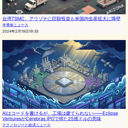
台湾TSMC、アリゾナに巨額投資も米国内生産拡大に障壁
半導体ニュース
2024年2月19日19:35
AIはコードを書けるが、工場は建てられない——Eclipse
VenturesがCerebras IPOで得た25億ドルの意味
テクノロジーと経済ニュース